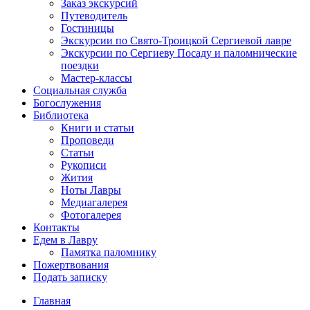
Заказ экскурсий
Путеводитель
Гостиницы
Экскурсии по Свято-Троицкой Сергиевой лавре
Экскурсии по Сергиеву Посаду и паломнические
поездки
Мастер-классы
Социальная служба
Богослужения
Библиотека
Книги и статьи
Проповеди
Статьи
Рукописи
Жития
Ноты Лавры
Медиагалерея
Фотогалерея
Контакты
Едем в Лавру
Памятка паломнику
Пожертвования
Подать записку
Главная