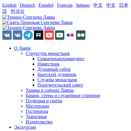
English
Deutsch
Español
Français
Italiano
中文
中文
日本
語
한국의
О Лавре
Структура монастыря
Священноархимандрит
Наместник
Духовный собор
Братский духовник
Службы монастыря
Попечительский совет
Храмы и соборы Лавры
Башни, стены и служебные строения
Подворья и скиты
Мастерские
Гостиницы
Трапезные
Издательство
Экскурсии