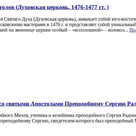
олов (Духовская церковь, 1476-1477 гг. )
я Святаго Духа (Духовская церковь), замыкает собой юго-восто
сковскими мастерами в 1476 г. и представляет собой уникальны
ший на звоннице церкви особый – «всполошной» – колокол...
Под
со святыми Апостолами Преподобному Сергию Радо
добного Михея, ученика и келейника преподобного Сергия Радоне
и преподобному Сергию, свидетелем которого был преподобный 