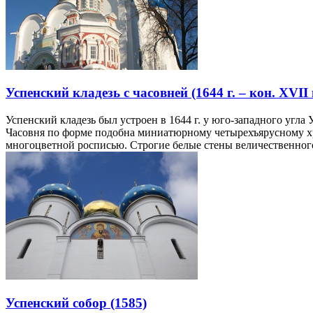
Успенский кладезь с часовней (1644 г. – кон. XVII 
Успенский кладезь был устроен в 1644 г. у юго-западного угл
Часовня по форме подобна миниатюрному четырехъярусному хра
многоцветной росписью. Строгие белые стены величественного
Успенский собор (1585)