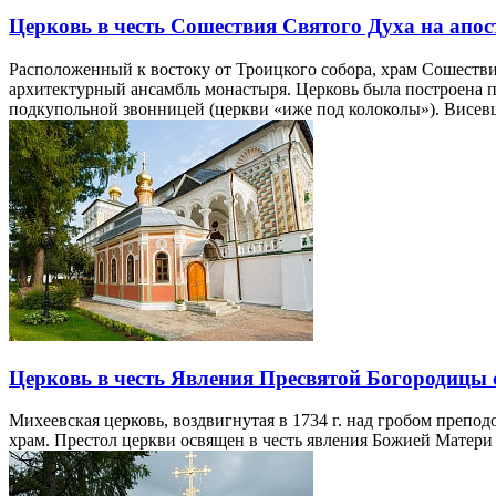
Церковь в честь Сошествия Святого Духа на апост
Расположенный к востоку от Троицкого собора, храм Сошестви
архитектурный ансамбль монастыря. Церковь была построена п
подкупольной звонницей (церкви «иже под колоколы»). Висев
Церковь в честь Явления Пресвятой Богородицы 
Михеевская церковь, воздвигнутая в 1734 г. над гробом препо
храм. Престол церкви освящен в честь явления Божией Матер