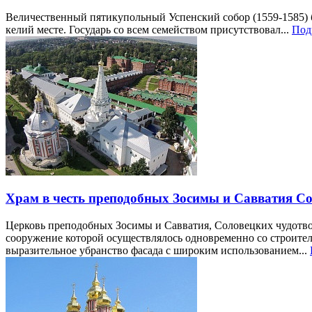
Величественный пятикупольный Успенский собор (1559-1585) 
келий месте. Государь со всем семейством присутствовал...
Подр
Храм в честь преподобных Зосимы и Савватия Сол
Церковь преподобных Зосимы и Савватия, Соловецких чудотворц
сооружение которой осуществлялось одновременно со строите
выразительное убранство фасада с широким использованием...