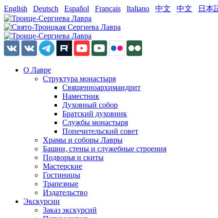
English
Deutsch
Español
Français
Italiano
中文
中文
日本
О Лавре
Структура монастыря
Священноархимандрит
Наместник
Духовный собор
Братский духовник
Службы монастыря
Попечительский совет
Храмы и соборы Лавры
Башни, стены и служебные строения
Подворья и скиты
Мастерские
Гостиницы
Трапезные
Издательство
Экскурсии
Заказ экскурсий