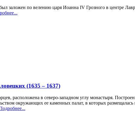
был заложен по велению царя Иоанна IV Грозного в центре Лав
обнее...
овецких (1635 – 1637)
ев, расположена в северо-западном углу монастыря. Построенна
льством окружающих ее каменных палат, в которых размещалась
Подробнее...