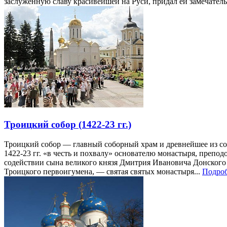
заслуженную славу красивейшей на Руси, придал ей замечатель
Троицкий собор (1422-23 гг.)
Троицкий собор — главный соборный храм и древнейшее из с
1422-23 гг. «в честь и похвалу» основателю монастыря, препо
содействии сына великого князя Дмитрия Ивановича Донского
Троицкого первоигумена, — святая святых монастыря...
Подроб