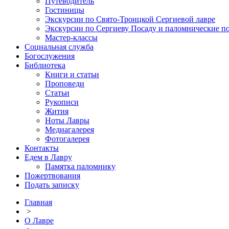
Путеводитель
Гостиницы
Экскурсии по Свято-Троицкой Сергиевой лавре
Экскурсии по Сергиеву Посаду и паломнические п
Мастер-классы
Социальная служба
Богослужения
Библиотека
Книги и статьи
Проповеди
Статьи
Рукописи
Жития
Ноты Лавры
Медиагалерея
Фотогалерея
Контакты
Едем в Лавру
Памятка паломнику
Пожертвования
Подать записку
Главная
>
О Лавре