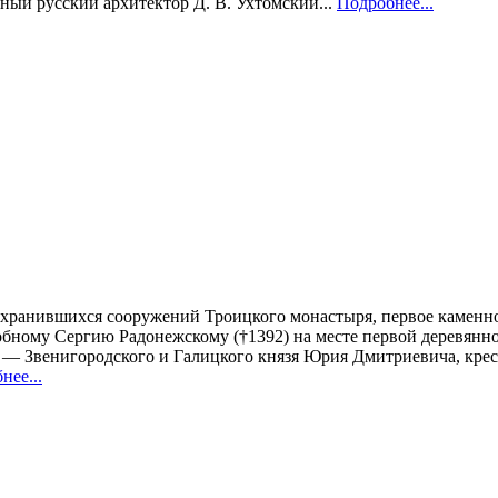
ный русский архитектор Д. В. Ухтомский...
Подробнее...
охранившихся сооружений Троицкого монастыря, первое каменн
добному Сергию Радонежскому (†1392) на месте первой деревянн
 — Звенигородского и Галицкого князя Юрия Дмитриевича, крес
нее...