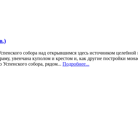
в.)
а Успенского собора над открывшимся здесь источником целебной 
му, увенчана куполом и крестом и, как другие постройки монас
 Успенского собора, рядом...
Подробнее...