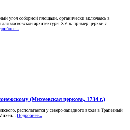
чный угол соборной площади, органически включаясь в
й для московской архитектуры XV в. пример церкви с
робнее...
нежскому (Михеевская церковь, 1734 г.)
жского, располагается у северо-западного входа в Трапезный
Михей...
Подробнее...