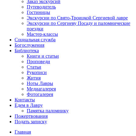
Заказ экскурсий
Путеводитель
Гостиницы
Экскурсии по Свято-Троицкой Сергиевой лавре
Экскурсии по Сергиеву Посаду и паломнические
поездки
Мастер-классы
Социальная служба
Богослужения
Библиотека
Книги и статьи
Проповеди
Статьи
Рукописи
Жития
Ноты Лавры
Медиагалерея
Фотогалерея
Контакты
Едем в Лавру
Памятка паломнику
Пожертвования
Подать записку
Главная