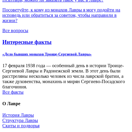
Посоветуйте, к кому из монахов Лавры я могу подойти на
исповедь или обратиться за советом, чтобы направили в
жизни?
Все вопросы
Интересные факты
«Дело бывших монахов Троице-Сергиевой Лавры»
17 февраля 1938 года — особенный день в истории Троице-
Сергиевой Лавры и Радонежской земли. В этот день были
расстреляны несколько человек из числа лаврской братии, а
также духовенства, монахинь и мирян Сергиево-Посадского
благочиния.
Все факты
О Лавре
История Лавры
Структура Лавры
Скиты и подворья