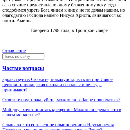
сего сияние предоставлено оному блаженному веку, егда
сподобимся узреть Бога лицем к лицу, не по делам нашим, но
благодатию Господа нашего Иисуса Христа, явившагося во
плоти. Аминь.
Говорено 1798 года, в Троицкой Лавре
Оглавление
Частые вопросы
Здравствуйте. Скажите, пожалуйста, есть ли при Лавре
церковно-приходская школа и со скольки лет туда
принимают?
Ответьте нам, пожалуйста, можно ли в Лавре повенчаться?
Мой друг хочет принять крещение. Можно ли сделать это в
вашем монастыре?
Слышала, что есть вечное поминовение и Неусыпаемая
Псалтырь, можно ли заказать такое у вас в Лавре?