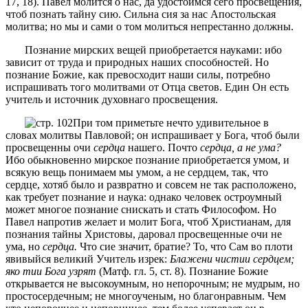
17, 18). Павел молится о нас, да удостоимся сего просвещения,
чтоб познать тайну сию. Сильна сия за нас Апостольская
молитва; но мы и сами о том молиться непрестанно должны.
Познание мирских вещей приобретается науками: ибо
зависит от труда и природных наших способностей. Но
познание Божие, как превосходит наши силы, потребно
испрашивать того молитвами от Отца светов. Един Он есть
учитель и источник духовнаго просвещения.
При том приметьте нечто удивительное в
словах молитвы Павловой; он испрашивает у Бога, чтоб были
просвещенны очи
сердца
нашего. Почто
сердца, а не ума?
Ибо обыкновенно мирское познание приобретается умом, и
всякую вещь понимаем мы умом, а не сердцем, так, что
сердце, хотяб было и развратно и совсем не так расположено,
как требует познание и наука: однако человек остроумный
может многое познание снискать и стать Философом. Но
Павел напротив желает и молит Бога, чтоб Христианам, для
познания тайны Христовы, даровал просвещенные очи не
ума, но
сердца.
Что сие значит, братие? То, что Сам во плоти
явивыйся великий Учитель изрек:
Блажени чистии сердцем;
яко тии Бога узрят
(Матф. гл. 5, ст. 8). Познание Божие
открывается не высокоумным, но непорочным; не мудрым, но
простосердечным; не многоученым, но благонравным. Чем