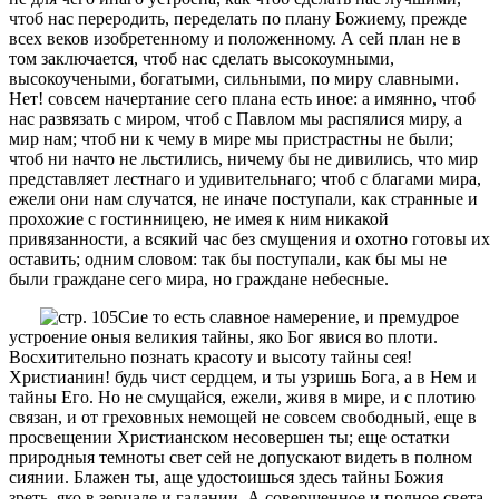
чтоб нас переродить, переделать по плану Божиему, прежде
всех веков изобретенному и положенному. А сей план не в
том заключается, чтоб нас сделать высокоумными,
высокоучеными, богатыми, сильными, по миру славными.
Нет! совсем начертание сего плана есть иное: а имянно, чтоб
нас развязать с миром, чтоб с Павлом мы распялися миру, а
мир нам; чтоб ни к чему в мире мы пристрастны не были;
чтоб ни начто не льстились, ничему бы не дивились, что мир
представляет лестнаго и удивительнаго; чтоб с благами мира,
ежели они нам случатся, не иначе поступали, как странные и
прохожие с гостинницею, не имея к ним никакой
привязанности, а всякий час без смущения и охотно готовы их
оставить; одним словом: так бы поступали, как бы мы не
были граждане сего мира, но граждане небесные.
Сие то есть славное намерение, и премудрое
устроение оныя великия тайны, яко Бог явися во плоти.
Восхитительно познать красоту и высоту тайны сея!
Христианин! будь чист сердцем, и ты узришь Бога, а в Нем и
тайны Его. Но не смущайся, ежели, живя в мире, и с плотию
связан, и от греховных немощей не совсем свободный, еще в
просвещении Христианском несовершен ты; еще остатки
природныя темноты свет сей не допускают видеть в полном
сиянии. Блажен ты, аще удостоишься здесь тайны Божия
зреть, яко в зерцале и гадании. А совершенное и полное света