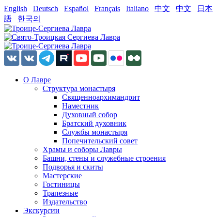
English
Deutsch
Español
Français
Italiano
中文
中文
日本
語
한국의
О Лавре
Структура монастыря
Священноархимандрит
Наместник
Духовный собор
Братский духовник
Службы монастыря
Попечительский совет
Храмы и соборы Лавры
Башни, стены и служебные строения
Подворья и скиты
Мастерские
Гостиницы
Трапезные
Издательство
Экскурсии