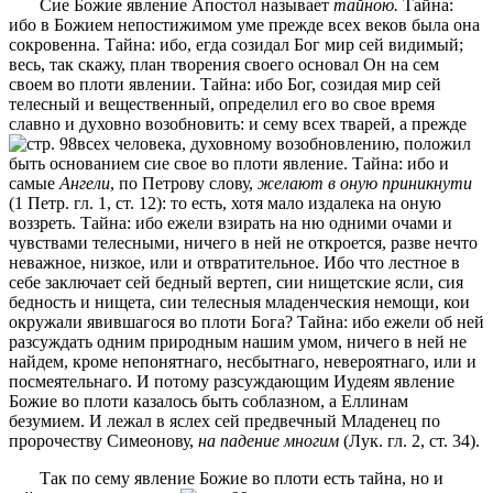
Сие Божие явление Апостол называет
тайною.
Тайна:
ибо в Божием непостижимом уме прежде всех веков была она
сокровенна. Тайна: ибо, егда созидал Бог мир сей видимый;
весь, так скажу, план творения своего основал Он на сем
своем во плоти явлении. Тайна: ибо Бог, созидая мир сей
телесный и вещественный, определил его во свое время
славно и духовно возобновить: и сему всех тварей, а прежде
всех человека, духовному возобновлению, положил
быть основанием сие свое во плоти явление. Тайна: ибо и
самые
Ангели
, по Петрову слову,
желают в оную приникнути
(1 Петр. гл. 1, ст. 12): то есть, хотя мало издалека на оную
воззреть. Тайна: ибо ежели взирать на ню одними очами и
чувствами телесными, ничего в ней не откроется, разве нечто
неважное, низкое, или и отвратительное. Ибо что лестное в
себе заключает сей бедный вертеп, сии нищетские ясли, сия
бедность и нищета, сии телесныя младенческия немощи, кои
окружали явившагося во плоти Бога? Тайна: ибо ежели об ней
разсуждать одним природным нашим умом, ничего в ней не
найдем, кроме непонятнаго, несбытнаго, невероятнаго, или и
посмеятельнаго. И потому разсуждающим Иудеям явление
Божие во плоти казалось быть соблазном, а Еллинам
безумием. И лежал в яслех сей предвечный Младенец по
пророчеству Симеонову,
на падение многим
(Лук. гл. 2, ст. 34).
Так по сему явление Божие во плоти есть тайна, но и