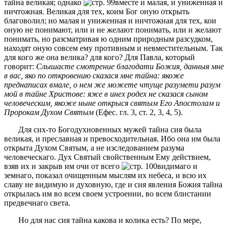
тайна великая; однако
вместе и малая, и униженная и
ничтожная. Великая для тех, коим Бог оную открыть
благоволил; но малая и униженная и ничтожная для тех, кои
оную не понимают, или и не желают понимать, или и желают
понимать, но разсматривая ю одним природным разсудком,
находят оную совсем ему противным и невместительным. Так
для кого же она велика? для кого? Для Павла, который
говорит:
Слышасте смотрение благодати Божия, данныя мне
в вас, яко по откровению сказася мне тайна: якоже
преднаписах вмале, о нем же можете чтуще разумети разум
мой в тайне Христове: яже в инех родех не сказася сыном
человеческим, якоже ныне открыся святым Его Апостолам и
Пророкам Духом Святым
(Ефес. гл. 3, ст. 2, 3, 4, 5).
Для сих-то Богодухновенных мужей тайна сия была
великая, и преславная и превосходительная. Ибо она им была
открыта Духом Святым, а не изследованием разума
человеческаго. Дух Святый свойственным Ему действием,
взяв их и закрыв им очи от всего
видимаго и
земнаго, показал очищенным мыслям их небеса, и всю их
славу не видимую и духовную, где и сия явления Божия тайна
открылась им во всем своем устроении, во всем блистании
предвечнаго света.
Но для нас сия тайна какова и колика есть? По мере,