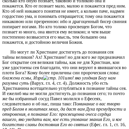
сколько кто оную познает, таковою и толикою она и
покажется. Кто ее познает мало, малою и покажется пред ним.
Кто об ней никакого понятия не имеет, а кольми паче, надмен
гордостию ума, и понимать отвращается; тому она покажется
никаковою или презренною: ибо и драгоценный бисер свиния
попирает ногами. Но кто толико просвещен Богом, что
познает ю много, она явится ему великою; и чем выше
постепенно возвысится его мысль, тем большею она
покажется, и достойною величия Божия.
Но могут ли Христиане достигнуть до познания сея
тайны великия? Ах! Христиане! но для кого же предназначил
Бог открытие сея великия тайны, как не для Христиан, кои
уже удостоены сея благодати, что они веруют в явившагося во
плоти Бога? Кому более приличны сии пророческия слова:
блажени есмы, Изра
илю! яко угодная Богу нам
разумна суть
(Варух. гл. 4, ст. 4). Должность убо есть
Христианина всетщательно углубляться в познание тайны сея.
И ежелиб мы не могли достигнуть до познания сего; то почто
же бы избранный сосуд Павел молился о Ефесеях,
следовательно и об нас, пиша тако:
Поминание о вас творю
пред Богом в молитвах моих, да даст вам Духа премудрости и
откровения, в познание Его: просвещенна очеса сердца
вашего, яко уведати вам, кое есть упование звания Его, и кое
богатство славы достояния Его во святых
(Ефес. гл. 1, ст. 16,