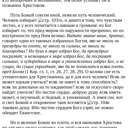
кто непорочнее и неповиннее, тем более успевает он в
познании Христовом.
Путь Божий совсем иной, нежели путь человеческий.
Человек избирает
то, и дивится тому, что чувствам
лестно, и у всех почитается славным и громким: но Бог
избирает то, что пред миром по наружности презренно, но по
внутренности пред Ним велико.
Видите звание ваше, братие
,
говорит один из таковых избранных Богом,
яко не многи ли
премудры по плоти, не многи ли сильны, не многи ли
благородны? Но буих в мире избрал Бог, да премудрых
посрамит; и немощных в мире избрал Бог, да посрамит
сильных; и худородных в мире и уничиженных избрал Бог, и не
сущих, да сущих упразднит, яко да не похвалится всяка плоть
пред Богом
(1 Кор. гл. 1, ст. 26, 27, 28, 29). О колико сие есть
утешительно для Христианина, да и для всех человек! Всяк ли
может наукам учиться? всяк ли имеет к тому способность?
всяк ли довольное на то иждивение? всяк ли искуснаго скоро
найдет учителя? Но чистое сердце, добрую душу всяк иметь
может, и неученый, и бедный, и униженный. А имея сие, вот
и свет Божий и откровение таин вселяется
в
таковую душу. Ибо чистии сердцем Бога узрят, не ложно
обещает Евангелие.
Но и явление Божие во плоти, и вся икономия Христова
не для чего инаго устроена, как чтоб сделать нас лучшими,