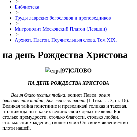
>
Библиотека
>
Труды лаврских богословов и проповедников
>
Митрополит Московский Платон (Левшин)
>
Архиеп. Платон. Поучительныя слова. Том XIX.
на день Рождества Христова
СЛОВО
НА ДЕНЬ РОЖДЕСТВА ХРИСТОВА
Велия благочестия тайна
, вопиет Павел,
велия
благочестия тайна; Бог явися во плоти
(1 Тим. гл. 3, ст. 16).
Великая тайна поистинне и превеликая! толикая и таковая,
что никогда ни в каких велиих своих делах не являл Бог
столько премудрости, столько благости, столько любви,
столько снисхождения, сколько явил Он своим явлением во
плоти нашей.