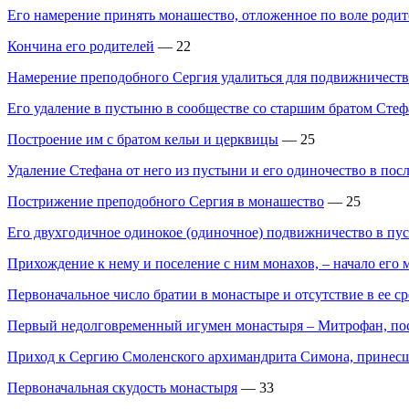
Его намерение принять монашество, отложенное по воле родит
Кончина его родителей
— 22
Намерение преподобного Сергия удалиться для подвижничества
Его удаление в пустыню в сообществе со старшим братом Стефа
Построение им с братом кельи и церквицы
— 25
Удаление Стефана от него из пустыни и его одиночество в пос
Пострижение преподобного Сергия в монашество
— 25
Его двухгодичное одинокое (одиночное) подвижничество в пу
Прихождение к нему и поселение с ним монахов, – начало его 
Первоначальное число братии в монастыре и отсутствие в ее 
Первый недолговременный игумен монастыря – Митрофан, пос
Приход к Сергию Смоленского архимандрита Симона, принесше
Первоначальная скудость монастыря
— 33