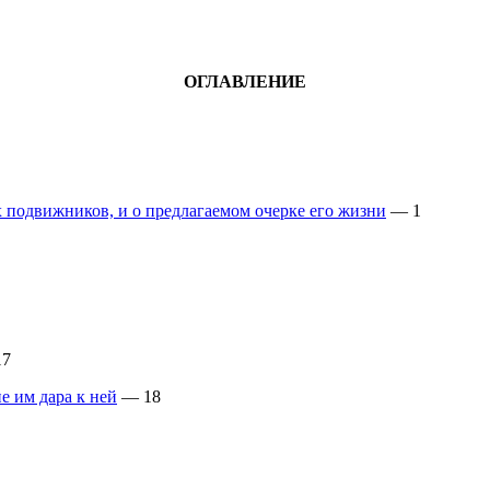
ОГЛАВЛЕНИЕ
подвижников, и о предлагаемом очерке его жизни
— 1
7
е им дара к ней
— 18