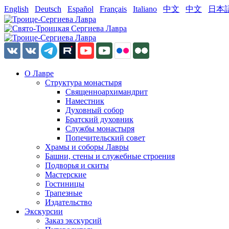
English
Deutsch
Español
Français
Italiano
中文
中文
日本
О Лавре
Структура монастыря
Священноархимандрит
Наместник
Духовный собор
Братский духовник
Службы монастыря
Попечительский совет
Храмы и соборы Лавры
Башни, стены и служебные строения
Подворья и скиты
Мастерские
Гостиницы
Трапезные
Издательство
Экскурсии
Заказ экскурсий