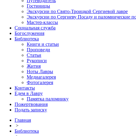
Путеводитель
Гостиницы
Экскурсии по Свято-Троицкой Сергиевой лавре
Экскурсии по Сергиеву Посаду и паломнические п
Мастер-классы
Социальная служба
Богослужения
Библиотека
Книги и статьи
Проповеди
Статьи
Рукописи
Жития
Ноты Лавры
Медиагалерея
Фотогалерея
Контакты
Едем в Лавру
Памятка паломнику
Пожертвования
Подать записку
Главная
>
Библиотека