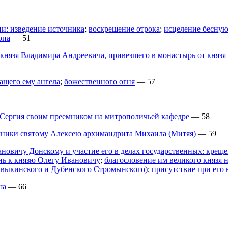
и: изведение источника
;
воскрешение отрока
;
исцеление бесну
опа
— 51
князя Владимира Андреевича, привезшего в монастырь от князя
ащего ему ангела
;
божественного огня
— 57
 Сергия своим преемником на митрополичьей кафедре
— 58
емники святому Алексею архимандрита Михаила (Митяя)
— 59
овичу Донскому и участие его в делах государственных: креще
ань к князю Олегу Ивановичу
;
благословение им великого князя 
авыкинского и Дубенского Стромынского)
;
присутствие при его
ша
— 66