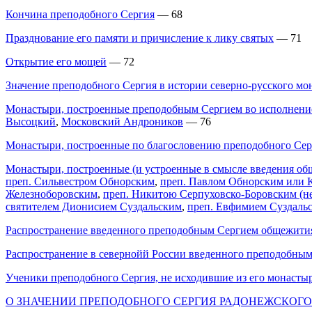
Кончина преподобного Сергия
— 68
Празднование его памяти и причисление к лику святых
— 71
Открытие его мощей
— 72
Значение преподобного Сергия в истории северно-русского мо
Монастыри, построенные преподобным Сергием во исполнение
Высоцкий
,
Московский Андроников
— 76
Монастыри, построенные по благословению преподобного Серг
Монастыри, построенные (и устроенные в смысле введения о
преп. Сильвестром Обнорским
,
преп. Павлом Обнорским или 
Железноборовским
,
преп. Никитою Серпуховско-Боровским (н
святителем Дионисием Суздальским
,
преп. Евфимием Суздаль
Распространение введенного преподобным Сергием общежития
Распространение в севернойй России введенного преподобны
Ученики преподобного Сергия, не исходившие из его монасты
О ЗНАЧЕНИИ ПРЕПОДОБНОГО СЕРГИЯ РАДОНЕЖСКОГ