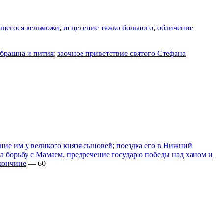
ющегося вельможи
;
исцеление тяжко больного
;
обличение
 брашна и пития
;
заочное приветствие святого Стефана
ние им у великого князя сыновей
;
поездка его в Нижний
на борьбу с Мамаем, предречение государю победы над ханом и
 кончине
— 60