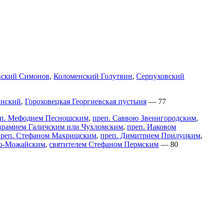
вский Симонов
,
Коломенский Голутвин
,
Серпуховский
инский
,
Гороховецкая Георгиевская пустыня
— 77
реп. Мефодием Песношским
,
преп. Саввою Звенигородским
,
врамием Галичским или Чухломским
,
преп. Иаковом
преп. Стефаном Махрищским
,
преп. Димитрием Прилуцким
,
ко-Можайским
,
святителем Стефаном Пермским
— 80