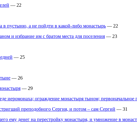
елей
— 22
 в пустыню, а не пойдти в какой-либо монастырь
— 22
ном и избрание им с братом места для поселения
— 23
ледней
— 25
стыне
— 26
монастыря
— 29
среде иеромонаха; ограждение монастыря тыном; первоначальное
тригший преподобного Сергия, и потом – сам Сергий
— 31
го ему денег на перестройку монастыря, и умножение в монас