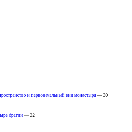
 пространство и первоначальный вид монастыря
— 30
тыре братии
— 32