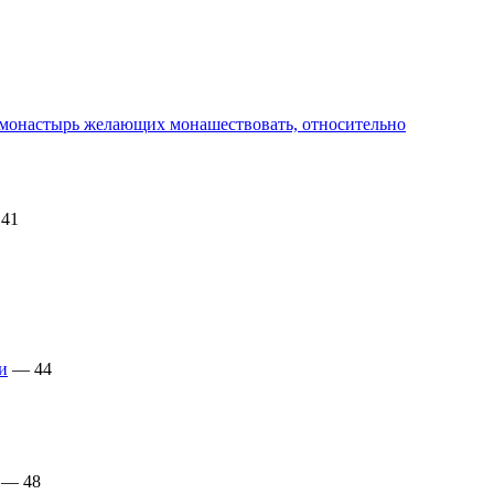
 монастырь желающих монашествовать, относительно
41
и
— 44
— 48