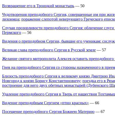
Возвращение его в Троицкий монастырь
— 50
Чудотворения преподобного Сергия, совершенные им при жизн
лихоимца
;
поражение слепотой неверующего Греческого еписк
Случаи прозорливости преподобного Сергия: обличение слуги 
Пермского
— 56
Видения о преподобном Сергии, бывшие его ученикам: сослуж
Великая слава преподобного Сергия в Русской земле
— 57
Желание святого митрополита Алексея оставить преподобного
Гнев на преподобного Сергия со стороны назначенного в пре
Близость преподобного Сергия к великому князю Дмитрию Иван
Новгород к князю Борису Константиновичу
;
поездка его в Ряз
построение для него двух обетных монастырей (Дубенского Ш
Удаление преподобного Сергия в Тверь от нашествия Тохтамы
Видение преподобным Сергием «птиц красных»
— 66
Посещение преподобного Сергия Божиею Материю
— 67