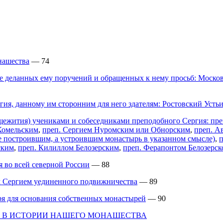
нашества
— 74
 деланных ему поручений и обращенных к нему просьб: Моско
ия, данному им сторонним для него здателям: Ростовский Усть
бщежития) учениками и собеседниками преподобного Сергия: п
Комельским
,
преп. Сергием Нуромским или Обнорским
,
преп. А
е построившим, а устроившим монастырь в указанном смысле)
,
ским
,
преп. Килиллом Белозерским
,
преп. Ферапонтом Белозерс
 во всей северной России
— 88
м Сергием уединенного подвижничества
— 89
ря для основания собственных монастырей
— 90
О В ИСТОРИИ НАШЕГО МОНАШЕСТВА