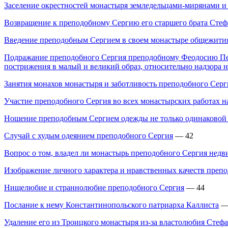
Заселение окрестностей монастыря земледельцами-мирянами и
Возвращение к преподобному Сергию его старшего брата Стеф
Введение преподобным Сергием в своем монастыре общежити
Подражание преподобного Сергия преподобному Феодосию Печ
пострижения в малый и великий образ, относительно надзора н
Занятия монахов монастыря и заботливость преподобного Серг
Участие преподобного Сергия во всех монастырских работах нар
Ношение преподобным Сергием одежды не только одинаковой со
Случай с худым одеянием преподобного Сергия
— 42
Вопрос о том, владел ли монастырь преподобного Сергия не
Изображение личного характера и нравственных качеств преп
Нищелюбие и страннолюбие преподобного Сергия
— 44
Послание к нему Константинопольского патриарха Каллиста
—
Удаление его из Троицкого монастыря из-за властолюбия Стефа