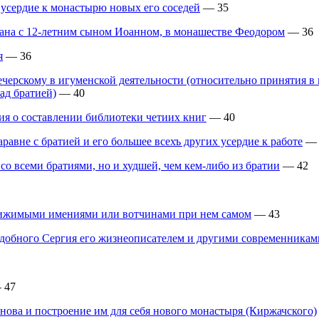
 усердие к монастырю новых его соседей
— 35
ана с 12-летним сыном Иоанном, в монашестве Феодором
— 36
я
— 36
ерскому в игуменской деятельности (относительно принятия в
ад братией)
— 40
ия о составлении библиотеки четиих книг
— 40
авне с братией и его большее всехъ других усердие к работе
— 
 всеми братиями, но и худшей, чем кем-либо из братии
— 42
движимыми имениями или вотчинами при нем самом
— 43
одобного Сергия его жизнеописателем и другими современникам
 47
нова и построение им для себя нового монастыря (Киржачского)