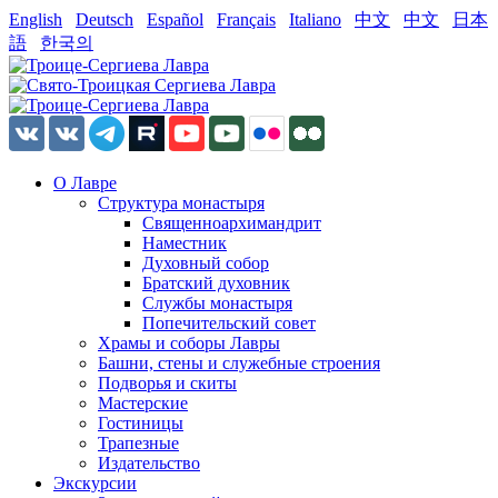
English
Deutsch
Español
Français
Italiano
中文
中文
日本
語
한국의
О Лавре
Структура монастыря
Священноархимандрит
Наместник
Духовный собор
Братский духовник
Службы монастыря
Попечительский совет
Храмы и соборы Лавры
Башни, стены и служебные строения
Подворья и скиты
Мастерские
Гостиницы
Трапезные
Издательство
Экскурсии