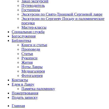
Заказ экскурсий
Путеводитель
Гостиницы
Экскурсии по Свято-Троицкой Сергиевой лавре
Экскурсии по Сергиеву Посаду и паломнические
поездки
Мастер-классы
Социальная служба
Богослужения
Библиотека
Книги и статьи
Проповеди
Статьи
Рукописи
Жития
Ноты Лавры
Медиагалерея
Фотогалерея
Контакты
Едем в Лавру
Памятка паломнику
Пожертвования
Подать записку
Главная