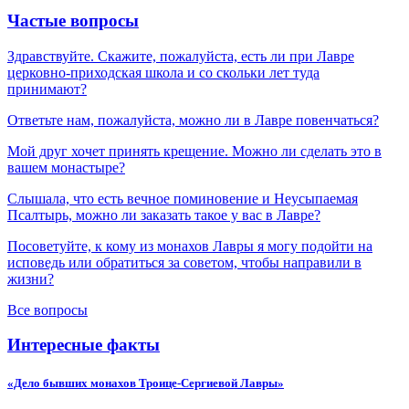
Частые вопросы
Здравствуйте. Скажите, пожалуйста, есть ли при Лавре
церковно-приходская школа и со скольки лет туда
принимают?
Ответьте нам, пожалуйста, можно ли в Лавре повенчаться?
Мой друг хочет принять крещение. Можно ли сделать это в
вашем монастыре?
Слышала, что есть вечное поминовение и Неусыпаемая
Псалтырь, можно ли заказать такое у вас в Лавре?
Посоветуйте, к кому из монахов Лавры я могу подойти на
исповедь или обратиться за советом, чтобы направили в
жизни?
Все вопросы
Интересные факты
«Дело бывших монахов Троице-Сергиевой Лавры»