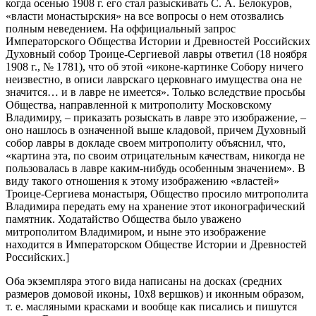
когда осенью 1908 г. его стал разыскивать С. А. Белокуров,
«власти монастырския» на все вопросы о нем отозвались
полным неведением. На оффициальный запрос
Императорского Общества Истории и Древностей Российских
Духовный собор Троице-Сергиевой лавры ответил (18 ноября
1908 г., № 1781), что об этой «иконе-картинке Собору ничего
неизвестно, в описи лаврскаго церковнаго имущества она не
значится… и в лавре не имеется». Только вследствие просьбы
Общества, направленной к митрополиту Московскому
Владимиру, – приказать розыскать в лавре это изображение, –
оно нашлось в означенной выше кладовой, причем Духовный
собор лавры в докладе своем митрополиту объяснил, что,
«картина эта, по своим отрицательным качествам, никогда не
пользовалась в лавре каким-нибудь особенным значением». В
виду такого отношения к этому изображению «властей»
Троице-Сергиева монастыря, Общество просило митрополита
Владимира передать ему на хранение этот иконографический
памятник. Ходатайство Общества было уважено
митрополитом Владимиром, и ныне это изображение
находится в Императорском Обществе Истории и Древностей
Российских.]
Оба экземпляра этого вида написаны на досках (средних
размеров домовой иконы, 10x8 вершков) и иконным образом,
т. е. масляными красками и вообще как писались и пишутся