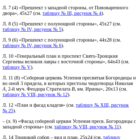
Л. 7 (4) «Прешпект з западной стороны, от Пивоваренного
двора», 45x27 (см.
таблицу № III, рисунок № 4
).
Л. 8 (5) «Прешпект с полунощной стороны», 45x27 (см.
таблицу № IV, рисунок № 5
).
Л. 9 (6) «Прешпект с полунощной стороны», 44x28 (см.
таблицу № IV, рисунок № 6
).
Л. 10 «Генеральный план и проспект Свято-Троицкия
Сергиевы великия лавры с восточной стороны», 64x43 (см.
таблицу № V
).
Л. 11 (8) «Соборная церковь Успения пресвятыя Богородицы и
во оной 3 придела, в которых престолы чюдотворца Николая
А,
2-й муч. Феодора Стратилата
В
, вм. Ирины», 20x13 (см.
таблицу № VIII, рисунок № 12
).
Л. 12 «План и фасад кладезя» (см.
таблицу № XIII, рисунок
№ 25
).
– (л. 9) «Фасад соборной церкви Успения пресв. Богородицы с
западной стороны» (см.
таблицу № VIII, рисунок № 11
).
Л. 14 Троицкий собор – вид и план, 25x24 (см.
таблицу