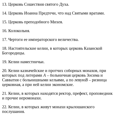
13. Церковь Сошествия святого Духа.
14. Церковь Иоанна Предтечи, что над Святыми вратами.
15. Церковь преподобного Михея.
16. Колокольня.
17. Чертоги ее императорского величества.
18. Настоятельские келии, в которых церковь Казанской
Богородицы.
19. Келии наместничьи.
20. Келии казначейские и протчих соборных монахов, при
которых под литерами
А
– больничная церковь Зосима и
Савватия с больнишными кельями, а по левую
В
– ризница
церковная, а при ней келии экономские.
21. Келии, в которых находятся ректор, префект, проповедник
и прочие иеромонахи.
22. Келии, в которых живут монахи крылошанского
послушания.