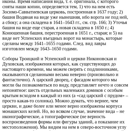
иконы. Время написания вида, т. е. оригинала, с которого
сняты наши копии, определяется тем, 1) что на нем есть
Зосимо-Савватиевская церковь, построенная в 1637 году; 2)
башня Водяная на виде уже нынешняя, ибо ворота не под ней,
а сбоку; а она складена в 1641–1643 гг., см. стр. 166; 3) Уточья
башня на виде еще старая, а новая складена в 1650 г.; 4)
Конюшенная башня, перестроенная в 1651 г., старая; и 5) на
виде нет Успенских въездных ворот на монастырь, которые
сделаны между 1641–1655 годами. След. вид лавры
изготовлен между 1643–1650 годами.
Соборы Троицкий и Успенский и церкви Никоновская и
Духовская, изображения которых, как существующих до
настоящего времени, мы можем сверять с подлинниками,
оказываются сделанными весьма неверно (произвольно и
фантастично). А царский дворец, с фасадом которого мы
могли бы познакомиться по виду, представляет нечто и совсем
непонятное: шесть отдельных маленьких домиков с особым
крытым всходом в каждый из них (а «сад царский с прудом» –
просто какая-то солонка). Можно думать, что вернее, чем
церкви, и даже более или менее верно изображены корпуса
монашеских келей. Но, во всяком случае, значение вида – не
иконографическое, а топографическое (не верность
воспроизведения формы или фигуры зданий, а показание их
местоположения). Мы видим на нем в северо-восточном углу