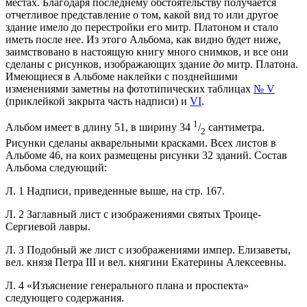
местах. Благодаря последнему обстоятельству получается
отчетливое представление о том, какой вид то или другое
здание имело до перестройки его митр. Платоном и стало
иметь после нее. Из этого Альбома, как видно будет ниже,
заимствовано в настоящую книгу много снимков, и все они
сделаны с рисунков, изображающих здание
до
митр. Платона.
Имеющиеся в Альбоме наклейки с позднейшими
изменениями заметны на фототипических таблицах
№ V
(приклейкой закрыта часть надписи) и
VI
.
1
Альбом имеет в длину 51, в ширину 34
/
сантиметра.
2
Рисунки сделаны акварельными красками. Всех листов в
Альбоме 46, на коих размещены рисунки 32 зданий. Состав
Альбома следующий:
Л. 1 Надписи, приведенные выше, на стр. 167.
Л. 2 Заглавный лист с изображениями святых Троице-
Сергиевой лавры.
Л. 3 Подобный же лист с изображениями импер. Елизаветы,
вел. князя Петра III и вел. княгини Екатерины Алексеевны.
Л. 4 «Изъяснение генерального плана и проспекта»
следующего содержания.