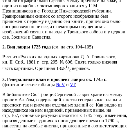
этой литографии были сделаны между прочим и на коже, и
один из подобных экземпляров хранится у Г. М.
Прянишникова в с. Городце Нижегородской губернии.
Гравированный снимок со второго изображения был
приложен к первому изданию сей книги, причем оно было
воспроизведено не все, а с некоторым опущениемъ:
изображений святых и народа у Троицкого собора и у церкви
свв. Зосимы и Савватия.
2. Вид лавры 1725 года
(см. на стр. 104–105)
Взят из «Русских народных картинок» Д. А. Ровинского,
кн. II, Спб., 1881 г., стр. 295, № 606. Снята только нижняя
1
часть картинки. Оригинал 13x8
/
вершков.
2
3. Генеральные план и проспект лавры ок. 1745 г.
(фототипические таблицы
№ V
и
VI
)
В библиотеке Св. Троице-Сергиевой лавры хранится между
прочим Альбом, содержащий как эти генеральные планы и
проспект, так и рисунки отдельных зданий ее. Как видно из
находящихся на нем надписей, приведенных выше, на
стр. 167, основные рисунки относятся к 1745 году; изменения,
произведенные в зданиях в последующее время по 1790 г.,
нанесены на особые листки, приклеенные в соответствующих