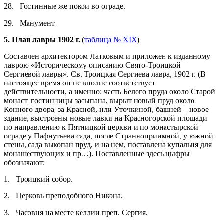
28. Гостинные же покои во ограде.
29. Манумент.
5. План лавры 1902 г.
(
таблица № XIX
)
Составлен архитектором Латковым и приложен к изданному
лаврою «Историческому описанию Свято-Троицкой
Сергиевой лавры». Св. Троицкая Сергиева лавра, 1902 г. (В
настоящее время он не вполне соответствует
действительности, а именно: часть Белого пруда около Старой
монаст. гостинницы засыпана, вырыт новый пруд около
Конного двора, за Красной, или Уточкиной, башней – новое
здание, выстроены новые лавки на Красногорской площади
по направлению к Пятницкой церкви и по монастырской
ограде у Пафнутьева сада, после Странноприимной, у южной
стены, сада выкопан пруд, и на нем, поставлена купальня для
монашествующих и пр…). Поставленные здесь цыфры
обозначают:
1. Троицкий собор.
2. Церковь преподобного Никона.
3. Часовня на месте келлии преп. Сергия.