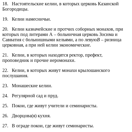
18. Настоятельские келии, в которых церковь Казанской
Богородицы.
19. Келии намесничьи.
20. Келии казначейские и протчих соборных монахов, при
которых под литерами А – больничная церковь Зосима и
Савватия с больнишными кельями, а по левую
В
– ризница
церковная, а при ней келии экономические.
21. Келии, в которых находятся ректор, префект,
проповедник и прочие иеромонахи.
22. Келии, в которых живут монахи крылошанского
послушания.
23. Монашеские келии.
24. Регулярной сад и пруд.
25. Покои, где живут учители и семинаристы.
26. Дворцова(я) кухня.
27. В ограде покои, где живут семинаристы.