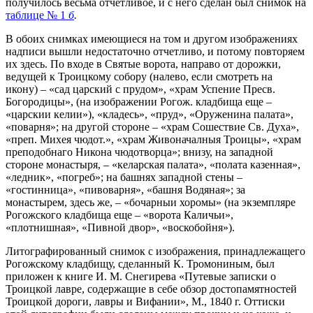
получилось весьма отчетливое, и с него сделан был снимок на
таблице № 1
б
.
В обоих снимках имеющиеся на том и другом изображениях
надписи вышли недостаточно отчетливо, и потому повторяем
их здесь. По входе в Святые ворота, направо от дорожки,
ведущей к Троицкому собору (налево, если смотреть на
икону) – «сад царский с прудом», «храм Успение Пресв.
Богородицы», (на изображении Рогож. кладбища еще –
«царскии келии»), «кладесь», «пруд», «Оруженина палата»,
«поварня»; на другой стороне – «храм Сошествие Св. Духа»,
«преп. Михея чюдот.», «храм Живоначалныя Троицы», «храм
преподобнаго Никона чюдотворца»; внизу, на западной
стороне монастыря, – «келарская палата», «полата казенная»,
«ледник», «погреб»; на башнях западной стены –
«гостинница», «пивоварня», «башня Водяная»; за
монастырем, здесь же, – «бочарныи хоромы» (на экземпляре
Рогожского кладбища еще – «ворота Каличьи»,
«плотнишная», «Пивной двор», «воскобойня»).
Литографированный снимок с изображения, принадлежащего
Рогожскому кладбищу, сделанный К. Тромониным, был
приложен к книге И. М. Снегирева «Путевые записки о
Троицкой лавре, содержащие в себе обзор достопамятностей
Троицкой дороги, лавры и Вифании», М., 1840 г. Оттиски