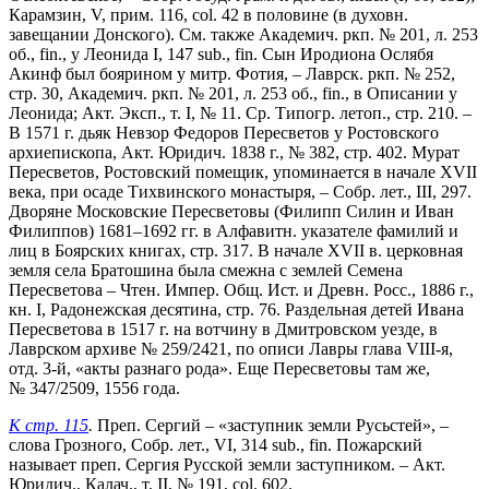
Карамзин, V, прим. 116, col. 42 в половине (в духовн.
завещании Донского). См. также Академич. ркп. № 201, л. 253
об., fin., у Леонида I, 147 sub., fin. Сын Иродиона Ослябя
Акинф был боярином у митр. Фотия, – Лаврск. ркп. № 252,
стр. 30, Академич. ркп. № 201, л. 253 об., fin., в Описании у
Леонида; Акт. Эксп., т. I, № 11. Ср. Типогр. летоп., стр. 210. –
В 1571 г. дьяк Невзор Федоров Пересветов у Ростовского
архиепископа, Акт. Юридич. 1838 г., № 382, стр. 402. Мурат
Пересветов, Ростовский помещик, упоминается в начале XVII
века, при осаде Тихвинского монастыря, – Собр. лет., III, 297.
Дворяне Московские Пересветовы (Филипп Силин и Иван
Филиппов) 1681–1692 гг. в Алфавитн. указателе фамилий и
лиц в Боярских книгах, стр. 317. В начале XVII в. церковная
земля села Братошина была смежна с землей Семена
Пересветова – Чтен. Импер. Общ. Ист. и Древн. Росс., 1886 г.,
кн. I, Радонежская десятина, стр. 76. Раздельная детей Ивана
Пересветова в 1517 г. на вотчину в Дмитровском уезде, в
Лаврском архиве № 259/2421, по описи Лавры глава VIII-я,
отд. 3-й, «акты разнаго рода». Еще Пересветовы там же,
№ 347/2509, 1556 года.
К стр. 115
.
Преп. Сергий – «заступник земли Русьстей», –
слова Грозного, Собр. лет., VI, 314 sub., fin. Пожарский
называет преп. Сергия Русской земли заступником. – Акт.
Юридич., Калач., т. II, № 191, col. 602.