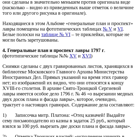
они сделаны в значительно меньшем против оригинала виде
(насколько – видно из приведенных выше отметок о величине
того или другого рисунка в оригинале).
Находящиеся в этом Альбоме «генеральные план и проспект»
лавры помещены на фототипических таблицах
№ V
и
VI
.
Белые полоски на
таблице № VI
– те приклейки, которые не
могли быть заретушованы.
4. Генеральные план и проспект лавры 1797 г
.
(фототипические таблицы №№
XV
и
XVI
)
Снимки сделаны с двух гравированных листов, хранящихся в
библиотеке Московского Главного Архива Министерства
Иностранных Дел. Прямых указаний на время этих гравюр
нет; из изображений их видно, что они относятся к концу
XVIII-го столетия. В архиве Свято-Троицкой Сергиевой
лавры имеется особое дело 1796 г. № 46 «о вырезании медных
двух досок плана и фасада лавры», которое, очевидно,
трактует о настоящих гравюрах. Содержание дела составляют:
1) Записочка митр. Платона: «Отец казначей! Выдайте
сему письмоподателю из казны в задаток 25 руб., который
взялся за 100 руб. вырезать две доски плана и фасада лавры».
2) Отметка Троицких властей: «исполнение учинить в