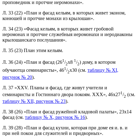
проповедник и протчие иеромонахи».
Л. 33 (22) «План и фасад кельям, в которых живет эконом,
конюшей и протчие монахи из крылошан».
Л. 34 (23) «Фасад кельям, в которых живет гробовой
иеромонах и протчие служебныя иеромонахи и иеродиаконы
крылошанскаго послушания».
Л. 35 (23) План этим кельям.
1
1
Л. 36 (24) «План и фасад (26
/
x8
/
) дому, в котором
2
2
1
обучаютца семинаристы», 46
/
x30 (см.
таблицу № XI,
2
рисунок № 20
).
Л. 37 «XXV. Планы и фасад, где живут учители и
1
семинаристы и Гостиннаго двора покоям. XXX», 46x27
/
(см.
2
таблицу № XII, рисунок № 23
).
Л. 38 (26) «План и фасад ружейной кладовой палаты», 23x14
фасад (см.
таблицу № X, рисунок № 16
).
Л. 39 (28) «План и фасад кухни, которая при доме ея и. в. и
при ней покои для служителей и придворных».