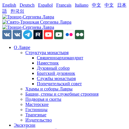
English
Deutsch
Español
Français
Italiano
中文
中文
日本
語
한국의
О Лавре
Структура монастыря
Священноархимандрит
Наместник
Духовный собор
Братский духовник
Службы монастыря
Попечительский совет
Храмы и соборы Лавры
Башни, стены и служебные строения
Подворья и скиты
Мастерские
Гостиницы
Трапезные
Издательство
Экскурсии