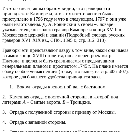
Из этого дела таким образом видно, что гравюры эти
принадлежат Кампорези, что к их изготовлению было
приступлено в 1796 году и что в следующем, 1797 г. они уже
были изготовлены. Д. А. Ровинский в своем «Словаре»
указывает еще несколько гравюр Кампорези конца XVIII в.
Московских церквей и зданий (Подробный словарь русских
граверов XVI–XIX вв., СПб., 1895 г., стр. 312–313).
Гравюры эти представляют лавру в том виде, какой она имела
в самом конце XVIII столетия, после перестроек митр.
Платона, и должны быть сравниваемы с предыдущими
генеральными планом и проспектом 1745 г. На плане имеется
сбоку особое «изъяснение» (то же, что выше, на стр. 406–407),
которое для бoльшего удобства приводится здесь:
1. Вокруг ограды крепостной вал с бастионом.
2. Каменная ограда с восточной стороны, в которой под
литерами
А
– Святые ворота,
В
– Троицкие.
3. Ограда с полуденной стороны с приезду от Москвы.
4. Ограда с западной стороны.