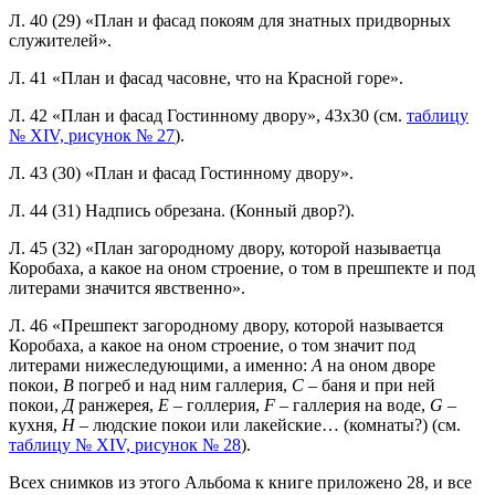
Л. 40 (29) «План и фасад покоям для знатных придворных
служителей».
Л. 41 «План и фасад часовне, что на Красной горе».
Л. 42 «План и фасад Гостинному двору», 43x30 (см.
таблицу
№ XIV, рисунок № 27
).
Л. 43 (30) «План и фасад Гостинному двору».
Л. 44 (31) Надпись обрезана. (Конный двор?).
Л. 45 (32) «План загородному двору, которой называетца
Коробаха, а какое на оном строение, о том в прешпекте и под
литерами значится явственно».
Л. 46 «Прешпект загородному двору, которой называется
Коробаха, а какое на оном строение, о том значит под
литерами нижеследующими, а именно:
А
на оном дворе
покои,
В
погреб и над ним галлерия,
С
– баня и при ней
покои,
Д
ранжерея,
Е
– голлерия,
F
– галлерия на воде,
G
–
кухня,
Н
– людские покои или лакейские… (комнаты?) (см.
таблицу № XIV, рисунок № 28
).
Всех снимков из этого Альбома к книге приложено 28, и все