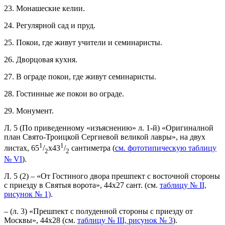
23. Монашеские келии.
24. Регулярной сад и пруд.
25. Покои, где живут учители и семинаристы.
26. Дворцовая кухня.
27. В ограде покои, где живут семинаристы.
28. Гостинные же покои во ограде.
29. Монумент.
Л. 5 (По приведенному «изъяснению» л. 1-й) «Оригиналной
план Свято-Троицкой Сергиевой великой лавры», на двух
1
1
листах, 65
/
x43
/
сантиметра (
см. фототипическую таблицу
2
2
№ VI
).
Л. 5 (2) – «От Гостиного двора прешпект с восточной стороны
с приезду в Святыя ворота», 44x27 сант. (см.
таблицу № II,
рисунок № 1)
.
– (л. 3) «Прешпект с полуденной стороны с приезду от
Москвы», 44x28 (см.
таблицу № III, рисунок № 3
).