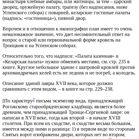
монастыря хлебные амбары, или житницы, за тем – царский
дворец, оружейную палату, трапезу (без надписания, ниже
Успенского собора) с поварней, келарские гостиные палаты
(надпись: «гостинница»), пивной двор.
Впрочем и в отношении к иконографии план имеет то очень
немаловажное значение, что дает несомнительный ответ на
вопрос о старой или первоначальной форме кровель на
Троицком и на Успенском соборах.
Относительно того, что надписи: «Палата казенная» и
«Келарская палата» нужно обменять местами, см. стр. 235 в
книге. Круглое небольшое здание с шатровой кровлей против
архимандричьих келей есть не ледник и не погреб, а колодезь.
Описание зданий лавры XVII века, которое должно
сравнивать с этим видом, – в книге на стр. 229–238.
2
[По характеру
письма экземпляр вида, принадлежащий
Рогожскому старообрядческому кладбищу, является более
древним, чем принадлежащий Троице-Сергиевой лавре: он
написан в XVII веке, тогда как второй – в начале XVIII
столетия. При всем их сходстве, и сходстве весьма большом,
имеется между ними и разница: 1) в первом виде по сторонам
Святых ворот изображены двери, которых нет во втором;