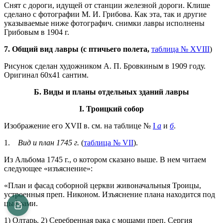
Снят с дороги, идущей от станции железной дороги. Клише
сделано с фотографии М. И. Грибова. Как эта, так и другие
указываемые ниже фотографич. снимки лавры исполнены
Грибовым в 1904 г.
7. Общий вид лавры (с птичьего полета,
таблица № XVIII
)
Рисунок сделан художником А. П. Бровкиным в 1909 году.
Оригинал 60x41 сантим.
Б. Виды и планы отдельных зданий лавры
I. Троицкий собор
Изображение его XVII в. см. на таблице №
I
а
и
б
.
1.
Вид и план 1745 г.
(
таблица № VII
).
Из Альбома 1745 г., о котором сказано выше. В нем читаем
следующее «изъяснение»:
«План и фасад соборной церкви живоначальныя Троицы,
устроенныя преп. Никоном. Изъяснение плана находится под
цыфрами.
1) Олтарь. 2) Серебренная рака с мощами преп. Сергия