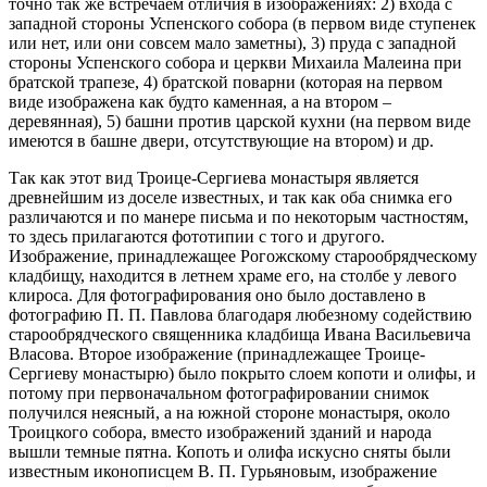
точно так же встречаем отличия в изображениях: 2) входа с
западной стороны Успенского собора (в первом виде ступенек
или нет, или они совсем мало заметны), 3) пруда с западной
стороны Успенского собора и церкви Михаила Малеина при
братской трапезе, 4) братской поварни (которая на первом
виде изображена как будто каменная, а на втором –
деревянная), 5) башни против царской кухни (на первом виде
имеются в башне двери, отсутствующие на втором) и др.
Так как этот вид Троице-Сергиева монастыря является
древнейшим из доселе известных, и так как оба снимка его
различаются и по манере письма и по некоторым частностям,
то здесь прилагаются фототипии с того и другого.
Изображение, принадлежащее Рогожскому старообрядческому
кладбищу, находится в летнем храме его, на столбе у левого
клироса. Для фотографирования оно было доставлено в
фотографию П. П. Павлова благодаря любезному содействию
старообрядческого священника кладбища Ивана Васильевича
Власова. Второе изображение (принадлежащее Троице-
Сергиеву монастырю) было покрыто слоем копоти и олифы, и
потому при первоначальном фотографировании снимок
получился неясный, а на южной стороне монастыря, около
Троицкого собора, вместо изображений зданий и народа
вышли темные пятна. Копоть и олифа искусно сняты были
известным иконописцем В. П. Гурьяновым, изображение