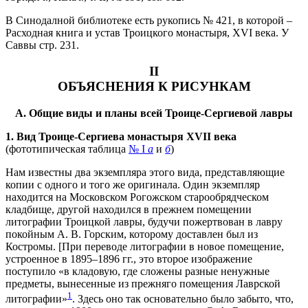
В Синодалной библиотеке есть рукопись № 421, в которой –
Расходная книга и устав Троицкого монастыря, XVI века. У
Саввы стр. 231.
II
ОБЪЯСНЕНИЯ К РИСУНКАМ
А. Общие виды и планы всей Троице-Сергиевой лавры
1. Вид Троице-Сергиева монастыря XVII века
(фототипическая таблица
№ I
а
и
б
)
Нам известны два экземпляра этого вида, представляющие
копии с одного и того же оригинала. Один экземпляр
находится на Московском Рогожском старообрядческом
кладбище, другой находился в прежнем помещении
литографии Троицкой лавры, будучи пожертвован в лавру
покойным А. В. Горским, которому доставлен был из
Костромы. [При переводе литографии в новое помещение,
устроенное в 1895–1896 гг., это второе изображение
поступило «в кладовую, где сложены разные ненужные
предметы, вынесенные из прежняго помещения Лаврской
1
литографии»
. Здесь оно так основательно было забыто, что,