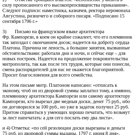
силу прописанного его высокопреосвященства приказания».
Следуют подписи: наместника, казначея, ректора иеромонаха
Августина, ризничего и соборного писаря. «Подписано 15
сентября 1796 г.»
3) Письмо на французском языке архитектора
Фр. Кампорези, в коем он крайне сожалеет, что его племянник
так запоздал с окончанием досок; надеется на доброту сердца
Платона. Причина не леность, а большие занятия, вызванные
обстоятельствами: работали дни и ночи, и сейчас еще – для
новых построек. Надеется на продолжение покровительства
митрополита, так как после тех трудов, которые они понесли,
смена распорядителей для нас не окажется благоприятной.
Просит благословения для всего семейства.
На этом письме митр. Платоном написано: «отписать к
эконому, чтоб он из дворовой суммы заплатил тому, а имянно,
племяннику архитектора Кампорези или самому архитектору
Кампорези, кто вырезал две медныя доски, денег 75 руб., ибо
он договорился за 100 руб., но уже в задаток получил 25 руб.
Притом справиться у умеющих хорошо печатать, что возьмут
за лист напечатать: а для сего послать ему два листа».
и 4) Отметка: «по сей резолюции доски вырезаны и деньги
75 руб. из дворовой суммы выданы. 1797 г. июня 8 дня».