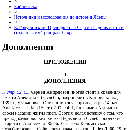
>
Библиотека
>
Источники и исследования по истории Лавры
>
Е. Голубинский. Преподобный Сергий Радонежский и
созданная им Троицкая Лавра
Дополнения
ПРИЛОЖЕНИЯ
I
ДОПОЛНЕНИЯ
К стр. 62–63
.
Чернец Андрей (он иногда стоит в cказаниях
вместо Александра) Ослебят, боярин митр. Киприана под
1392 г., у Иванова в Описании госуд. архива, стр. 214 нач. –
Акт. Ист., т. I, № 215, стр. 409, col. 1, fin. Симон Азарьин в
своем издании жития преп. Сергия, делая вставку о том, что
преподобный дал вел. князю Пересвета и Ослебя, называет
второго и Андреем, л. 86 об. Есть село Коломенское
Ослебятевское, – Собр. госуд. грам. и догов., Index (I, 60, 192);