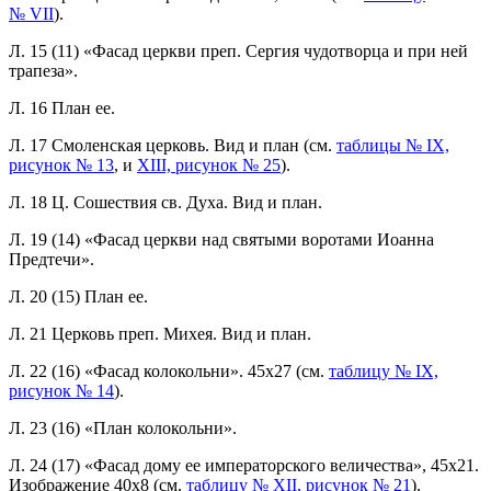
№ VII
).
Л. 15 (11) «Фасад церкви преп. Сергия чудотворца и при ней
трапеза».
Л. 16 План ее.
Л. 17 Смоленская церковь. Вид и план (см.
таблицы № IX,
рисунок № 13
, и
XIII, рисунок № 25
).
Л. 18 Ц. Сошествия св. Духа. Вид и план.
Л. 19 (14) «Фасад церкви над святыми воротами Иоанна
Предтечи».
Л. 20 (15) План ее.
Л. 21 Церковь преп. Михея. Вид и план.
Л. 22 (16) «Фасад колокольни». 45x27 (см.
таблицу № IX,
рисунок № 14
).
Л. 23 (16) «План колокольни».
Л. 24 (17) «Фасад дому ее императорского величества», 45x21.
Изображение 40х8 (см.
таблицу № XII, рисунок № 21
).