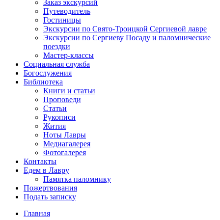
Заказ экскурсий
Путеводитель
Гостиницы
Экскурсии по Свято-Троицкой Сергиевой лавре
Экскурсии по Сергиеву Посаду и паломнические
поездки
Мастер-классы
Социальная служба
Богослужения
Библиотека
Книги и статьи
Проповеди
Статьи
Рукописи
Жития
Ноты Лавры
Медиагалерея
Фотогалерея
Контакты
Едем в Лавру
Памятка паломнику
Пожертвования
Подать записку
Главная