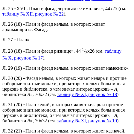
Л. 25 «XVII. План и фасад чертогам ее имп. вел», 44x25 (см.
таблицу № XII, рисунок № 22
).
Л. 26 (18) «План и фасад кельям, в которых живет
архимандрит». Фасад.
Л. 27 «План».
1
Л. 28 (18) «План и фасад ризнице». 44
/
x26 (см.
таблицу
2
№ X, рисунок № 17
).
Л. 29 (19) «План и фасад кельям, в которых живет намесник».
Л. 30 (20) «Фасад кельям, в которых живет келарь и протчие
соборные знатные монахи, при которых кельях больничная
церковь и библиотека, о чем значат литеры: церковь –
А,
библиотека
В
», 70x32 (см.
таблицу № XI, рисунок № 18
).
Л. 31 (20) «План келий, в которых живет келарь и протчие
соборные знатные монахи, при которых кельях больничная
церковь и библиотека, о чем значат литеры: церковь –
А
,
библиотека
В
», 70x32 (см.
таблицу № XI, рисунок № 19
).
Л. 32 (21) «План и фасад кельям, в которых живет казначей,