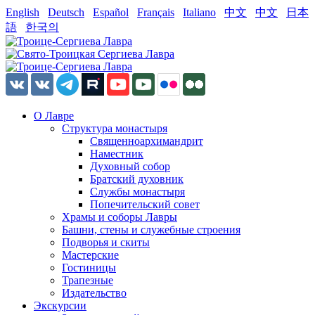
English
Deutsch
Español
Français
Italiano
中文
中文
日本
語
한국의
О Лавре
Структура монастыря
Священноархимандрит
Наместник
Духовный собор
Братский духовник
Службы монастыря
Попечительский совет
Храмы и соборы Лавры
Башни, стены и служебные строения
Подворья и скиты
Мастерские
Гостиницы
Трапезные
Издательство
Экскурсии