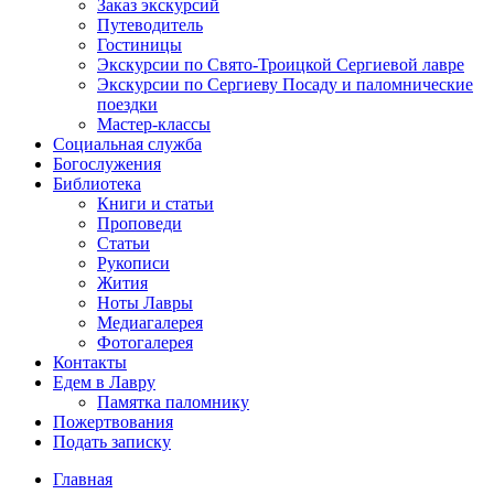
Заказ экскурсий
Путеводитель
Гостиницы
Экскурсии по Свято-Троицкой Сергиевой лавре
Экскурсии по Сергиеву Посаду и паломнические
поездки
Мастер-классы
Социальная служба
Богослужения
Библиотека
Книги и статьи
Проповеди
Статьи
Рукописи
Жития
Ноты Лавры
Медиагалерея
Фотогалерея
Контакты
Едем в Лавру
Памятка паломнику
Пожертвования
Подать записку
Главная