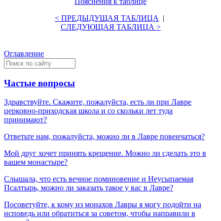
Пояснения к таблице
< ПРЕДЫДУЩАЯ ТАБЛИЦА
|
СЛЕДУЮЩАЯ ТАБЛИЦА >
Оглавление
Частые вопросы
Здравствуйте. Скажите, пожалуйста, есть ли при Лавре
церковно-приходская школа и со скольки лет туда
принимают?
Ответьте нам, пожалуйста, можно ли в Лавре повенчаться?
Мой друг хочет принять крещение. Можно ли сделать это в
вашем монастыре?
Слышала, что есть вечное поминовение и Неусыпаемая
Псалтырь, можно ли заказать такое у вас в Лавре?
Посоветуйте, к кому из монахов Лавры я могу подойти на
исповедь или обратиться за советом, чтобы направили в