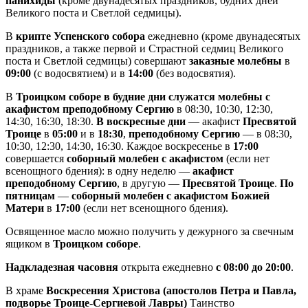
панихиды
(кроме двунадесятых праздников, будних дней
Великого поста и Светлой седмицы).
В
крипте Успенского собора
ежедневно (кроме двунадесятых
праздников, а также первой и Страстной седмиц Великого
поста и Светлой седмицы) совершают
заказные молебны
в
09:00
(с водосвятием) и в
14:00
(без водосвятия).
В
Троицком соборе в будние дни служатся молебны с
акафистом преподобному Сергию
в 08:30, 10:30, 12:30,
14:30, 16:30, 18:30.
В воскресные дни
— акафист
Пресвятой
Троице
в
05:00
и в
18:30
,
преподобному Сергию
— в 08:30,
10:30, 12:30, 14:30, 16:30. Каждое воскресенье в
17:00
совершается
соборный молебен с акафистом
(если нет
всенощного бдения): в одну неделю —
акафист
преподобному Сергию
, в другую —
Пресвятой Троице
.
По
пятницам
—
соборный молебен с акафистом Божией
Матери
в
17:00
(если нет всенощного бдения).
Освященное масло можно получить у дежурного за свечным
ящиком в
Троицком соборе
.
Надкладезная часовня
открыта ежедневно
с 08:00 до 20:00
.
В храме
Воскресения Христова (апостолов Петра и Павла,
подворье Троице-Сергиевой Лавры)
Таинство