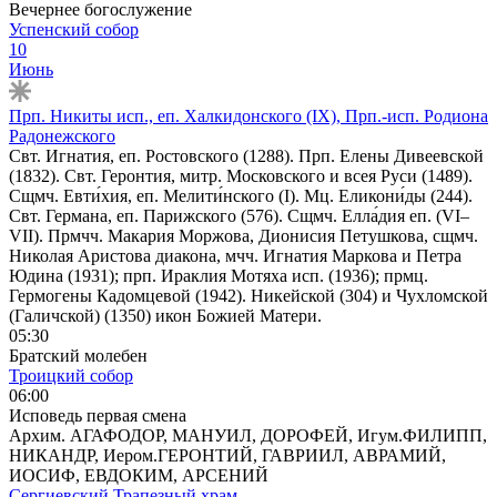
Вечернее богослужение
Успенский собор
10
Июнь
Прп. Никиты исп., еп. Халкидонского (IX), Прп.-исп. Родиона
Радонежского
Свт. Игнатия, еп. Ростовского (1288). Прп. Елены Дивеевской
(1832). Свт. Геронтия, митр. Московского и всея Руси (1489).
Сщмч. Евти́хия, еп. Мелити́нского (I). Мц. Еликони́ды (244).
Свт. Германа, еп. Парижского (576). Сщмч. Елла́дия еп. (VI–
VII). Прмчч. Макария Моржова, Дионисия Петушкова, сщмч.
Николая Аристова диакона, мчч. Игнатия Маркова и Петра
Юдина (1931); прп. Ираклия Мотяха исп. (1936); прмц.
Гермогены Кадомцевой (1942). Никейской (304) и Чухломской
(Галичской) (1350) икон Божией Матери.
05:30
Братский молебен
Троицкий собор
06:00
Исповедь первая смена
Архим. АГАФОДОР, МАНУИЛ, ДОРОФЕЙ, Игум.ФИЛИПП,
НИКАНДР, Иером.ГЕРОНТИЙ, ГАВРИИЛ, АВРАМИЙ,
ИОСИФ, ЕВДОКИМ, АРСЕНИЙ
Сергиевский Трапезный храм