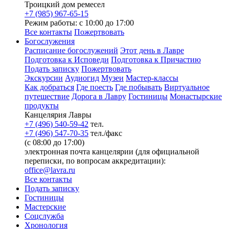
Троицкий дом ремесел
+7 (985) 967-65-15
Режим работы: с 10:00 до 17:00
Все контакты
Пожертвовать
Богослужения
Расписание богослужений
Этот день в Лавре
Подготовка к Исповеди
Подготовка к Причастию
Подать записку
Пожертвовать
Экскурсии
Аудиогид
Музеи
Мастер-классы
Как добраться
Где поесть
Где побывать
Виртуальное
путешествие
Дорога в Лавру
Гостиницы
Монастырские
продукты
Канцелярия Лавры
+7 (496) 540-59-42
тел.
+7 (496) 547-70-35
тел./факс
(с 08:00 до 17:00)
электронная почта канцелярии (для официальной
переписки, по вопросам аккредитации):
office@lavra.ru
Все контакты
Подать записку
Гостиницы
Мастерские
Соцслужба
Хронология