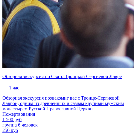
Обзорная экскурсия по Свято-Троицкой Сергиевой Лавре
1 час
Обзорная экскурсия познакомит вас с Троице-Сергиевой
Лаврой, одним из древнейших и самым крупный мужским
монастырем Русской Православной Церкви.
Пожертвования
1 500 руб
группа 6 человек
250 руб