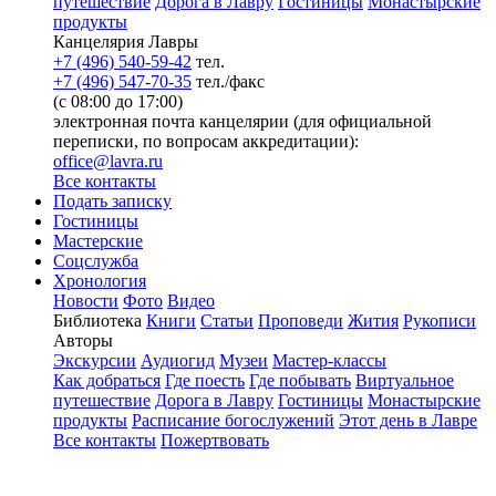
путешествие
Дорога в Лавру
Гостиницы
Монастырские
продукты
Канцелярия Лавры
+7 (496) 540-59-42
тел.
+7 (496) 547-70-35
тел./факс
(с 08:00 до 17:00)
электронная почта канцелярии (для официальной
переписки, по вопросам аккредитации):
office@lavra.ru
Все контакты
Подать записку
Гостиницы
Мастерские
Соцслужба
Хронология
Новости
Фото
Видео
Библиотека
Книги
Статьи
Проповеди
Жития
Рукописи
Авторы
Экскурсии
Аудиогид
Музеи
Мастер-классы
Как добраться
Где поесть
Где побывать
Виртуальное
путешествие
Дорога в Лавру
Гостиницы
Монастырские
продукты
Расписание богослужений
Этот день в Лавре
Все контакты
Пожертвовать