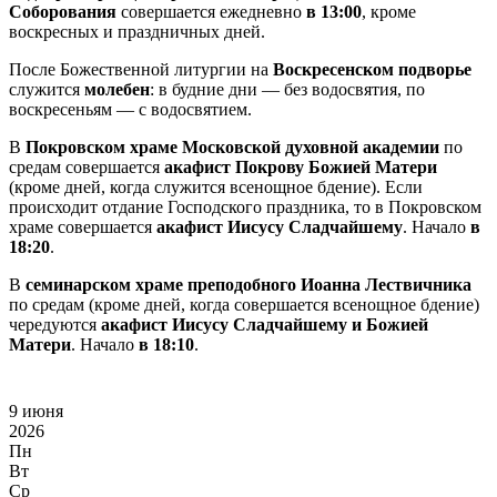
Соборования
совершается ежедневно
в 13:00
, кроме
воскресных и праздничных дней.
После Божественной литургии на
Воскресенском подворье
служится
молебен
: в будние дни — без водосвятия, по
воскресеньям — с водосвятием.
В
Покровском храме Московской духовной академии
по
средам совершается
акафист Покрову Божией Матери
(кроме дней, когда служится всенощное бдение). Если
происходит отдание Господского праздника, то в Покровском
храме совершается
акафист Иисусу Сладчайшему
. Начало
в
18:20
.
В
семинарском храме преподобного Иоанна Лествичника
по средам (кроме дней, когда совершается всенощное бдение)
чередуются
акафист Иисусу Сладчайшему и Божией
Матери
. Начало
в 18:10
.
9 июня
2026
Пн
Вт
Ср