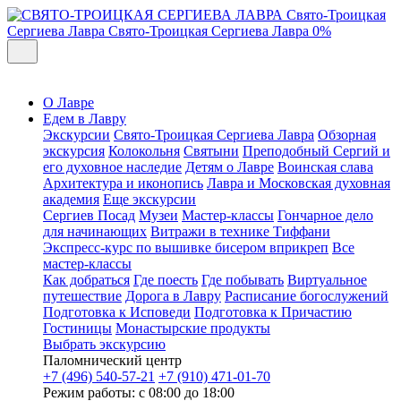
Свято-Троицкая
Сергиева Лавра
Свято-Троицкая Сергиева Лавра
0%
О Лавре
Едем в Лавру
Экскурсии
Свято-Троицкая Сергиева Лавра
Обзорная
экскурсия
Колокольня
Святыни
Преподобный Сергий и
его духовное наследие
Детям о Лавре
Воинская слава
Архитектура и иконопись
Лавра и Московская духовная
академия
Еще экскурсии
Сергиев Посад
Музеи
Мастер-классы
Гончарное дело
для начинающих
Витражи в технике Тиффани
Экспресс-курс по вышивке бисером вприкреп
Все
мастер-классы
Как добраться
Где поесть
Где побывать
Виртуальное
путешествие
Дорога в Лавру
Расписание богослужений
Подготовка к Исповеди
Подготовка к Причастию
Гостиницы
Монастырские продукты
Выбрать экскурсию
Паломнический центр
+7 (496) 540-57-21
+7 (910) 471-01-70
Режим работы: с 08:00 до 18:00