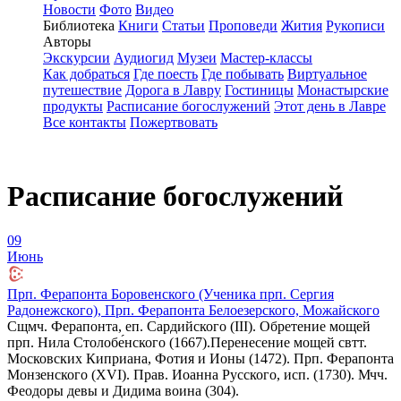
Новости
Фото
Видео
Библиотека
Книги
Статьи
Проповеди
Жития
Рукописи
Авторы
Экскурсии
Аудиогид
Музеи
Мастер-классы
Как добраться
Где поесть
Где побывать
Виртуальное
путешествие
Дорога в Лавру
Гостиницы
Монастырские
продукты
Расписание богослужений
Этот день в Лавре
Все контакты
Пожертвовать
Расписание богослужений
09
Июнь
Прп. Ферапонта Боровенского (Ученика прп. Сергия
Радонежского), Прп. Ферапонта Белоезерского, Можайского
Сщмч. Ферапонта, еп. Сардийского (III). Обретение мощей
прп. Нила Столобе́нского (1667).Перенесение мощей свтт.
Московских Киприана, Фотия и Ионы (1472). Прп. Ферапонта
Монзенского (XVI). Прав. Иоанна Русского, исп. (1730). Мчч.
Феодоры девы и Дидима воина (304).