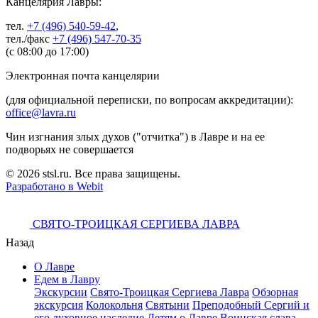
Канцелярия Лавры:
тел.
+7 (496) 540-59-42
,
тел./факс
+7 (496) 547-70-35
(с 08:00 до 17:00)
Электронная почта канцелярии
(для официальной переписки, по вопросам аккредитации):
office@lavra.ru
Чин изгнания злых духов ("отчитка") в Лавре и на ее
подворьях не совершается
© 2026 stsl.ru. Все права защищены.
Разработано в Webit
СВЯТО-ТРОИЦКАЯ СЕРГИЕВА ЛАВРА
Назад
О Лавре
Едем в Лавру
Экскурсии
Свято-Троицкая Сергиева Лавра
Обзорная
экскурсия
Колокольня
Святыни
Преподобный Сергий и
его духовное наследие
Детям о Лавре
Воинская слава