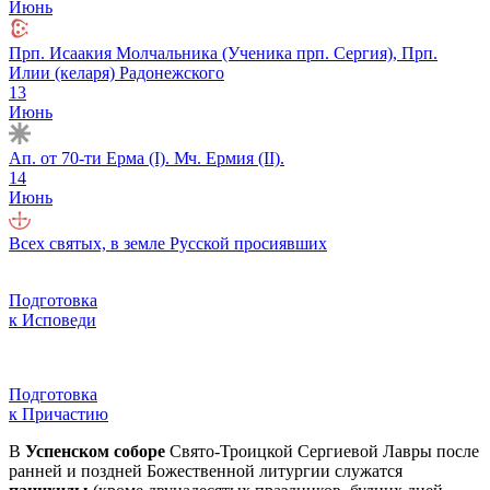
Июнь
Прп. Исаакия Молчальника (Ученика прп. Сергия), Прп.
Илии (келаря) Радонежского
13
Июнь
Ап. от 70-ти Ерма (I). Мч. Ермия (II).
14
Июнь
Всех святых, в земле Русской просиявших
Подготовка
к Исповеди
Подготовка
к Причастию
В
Успенском соборе
Свято-Троицкой Сергиевой Лавры после
ранней и поздней Божественной литургии служатся