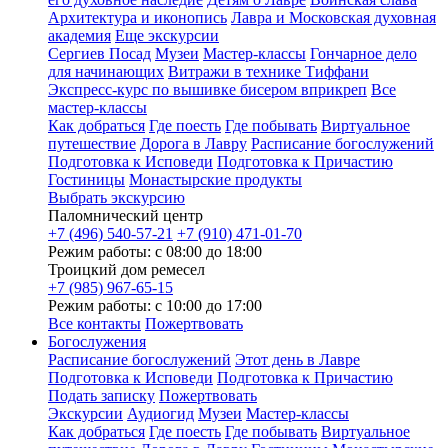
Архитектура и иконопись
Лавра и Московская духовная
академия
Еще экскурсии
Сергиев Посад
Музеи
Мастер-классы
Гончарное дело
для начинающих
Витражи в технике Тиффани
Экспресс-курс по вышивке бисером вприкреп
Все
мастер-классы
Как добраться
Где поесть
Где побывать
Виртуальное
путешествие
Дорога в Лавру
Расписание богослужений
Подготовка к Исповеди
Подготовка к Причастию
Гостиницы
Монастырские продукты
Выбрать экскурсию
Паломнический центр
+7 (496) 540-57-21
+7 (910) 471-01-70
Режим работы: с 08:00 до 18:00
Троицкий дом ремесел
+7 (985) 967-65-15
Режим работы: с 10:00 до 17:00
Все контакты
Пожертвовать
Богослужения
Расписание богослужений
Этот день в Лавре
Подготовка к Исповеди
Подготовка к Причастию
Подать записку
Пожертвовать
Экскурсии
Аудиогид
Музеи
Мастер-классы
Как добраться
Где поесть
Где побывать
Виртуальное