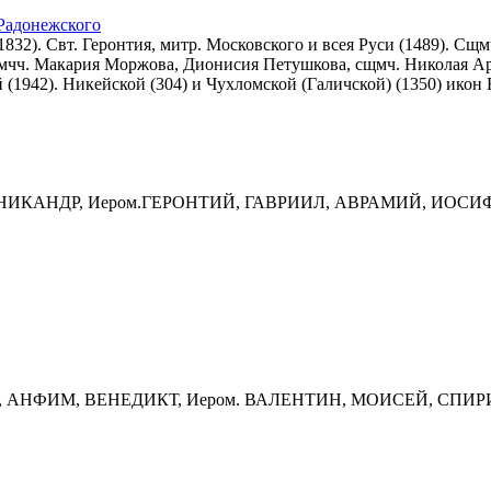
 Радонежского
832). Свт. Геронтия, митр. Московского и всея Руси (1489). Сщмч.
 Прмчч. Макария Моржова, Дионисия Петушкова, сщмч. Николая А
 (1942). Никейской (304) и Чухломской (Галичской) (1350) икон
 НИКАНДР, Иером.ГЕРОНТИЙ, ГАВРИИЛ, АВРАМИЙ, ИОСИ
ИЙ, АНФИМ, ВЕНЕДИКТ, Иером. ВАЛЕНТИН, МОИСЕЙ, СПИ