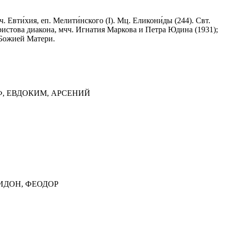
 Евти́хия, еп. Мелити́нского (I). Мц. Еликони́ды (244). Свт.
ристова диакона, мчч. Игнатия Маркова и Петра Юдина (1931);
 Божией Матери.
Ф, ЕВДОКИМ, АРСЕНИЙ
РИДОН, ФЕОДОР