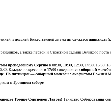
анней и поздней Божественной литургии служатся
панихиды
(к
раздников, а также первой и Страстной седмиц Великого поста
истом преподобному Сергию
в 08:30, 10:30, 12:30, 14:30, 16:30, 18
 16:30. Каждое воскресенье в
17:00
совершается
соборный молебе
це
.
По пятницам
—
соборный молебен с акафистом Божией 
щиком в
Троицком соборе
.
подворье Троице-Сергиевой Лавры)
Таинство
Соборования
сов