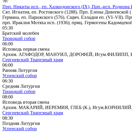
Прп. Никиты исп., еп. Халкидонского (IX), Прп.-исп. Родиона
Свт. Игнатия, еп. Ростовского (1288). Прп. Елены Дивеевской (1
Германа, еп. Парижского (576). Сщмч. Елла́дия еп. (VI–VII).
прп. Ираклия Мотяха исп. (1936); прмц. Гермогены Кадомцевой
05:30
Братский молебен
Троицкий собор
06:00
Исповедь первая смена
Архим. АГАФОДОР, МАНУИЛ, ДОРОФЕЙ, Игум.ФИЛИПП,
Сергиевский Трапезный храм
06:00
Ранняя Литургия
Успенский собор
06:30
Средняя Литургия
Троицкий собор
08:00
Исповедь вторая смена
Архим. МАКАРИЙ, ИЕРЕМИЯ, ГЛЕБ (К.), Игум.КОРНИЛ
Сергиевский Трапезный храм
08:30
Поздняя Литургия
Успенский собор