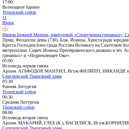
17:00
Всенощное бдение
Успенский собор
11
Июнь
Иконы Божией Матери, именуемой «Споручница грешных», Свт
Прмц. Феодосии девы (730). Блж. Иоанна, Христа ради юродивог
Креста Господня близ града Ростова Великого на Сахотском бол
митрополии. Сщмч. Иоанна Преображенского диакона и мч. Ан
грешных» и «Недремлющее Око».
05:00
Исповедь первая смена
Архим. АГАФОДОР, МАНУИЛ, Игум.ФИЛИПП, НИКАНДР,
Сергиевский Трапезный храм
05:30
Ранняя Литургия
Успенский собор
06:30
Средняя Литургия
Троицкий собор
08:00
Исповедь вторая смена
Архим. МАКАРИЙ, ГЛЕБ (К.), ВАСИЛИСК, Игум.КОРНИ
Сергиевский Трапезный храм