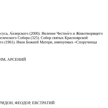
суса, А́нзерского (2000). Явление Честно́го и Животворящего
селенского Собора (325). Собор святых Красноярской
ого (1961). Икон Божией Матери, именуемых «Споручница
СИМ, АРСЕНИЙ
ИРИДОН, ФЕОДОР, ЕВСТРАТИЙ