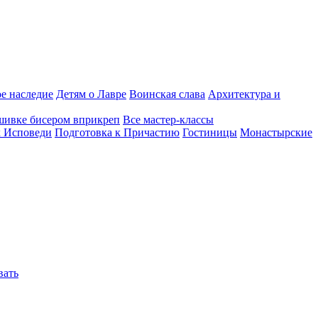
е наследие
Детям о Лавре
Воинская слава
Архитектура и
шивке бисером вприкреп
Все мастер-классы
к Исповеди
Подготовка к Причастию
Гостиницы
Монастырские
вать