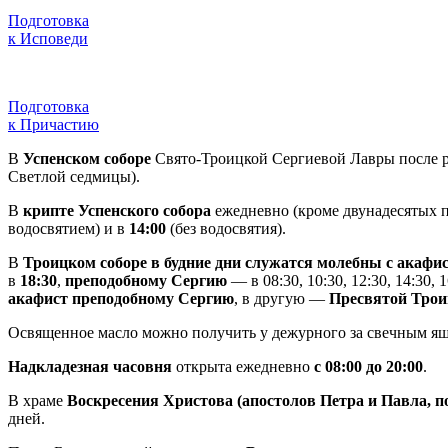
Подготовка
к Исповеди
Подготовка
к Причастию
В
Успенском соборе
Свято-Троицкой Сергиевой Лавры после р
Светлой седмицы).
В
крипте Успенского собора
ежедневно (кроме двунадесятых п
водосвятием) и в
14:00
(без водосвятия).
В
Троицком соборе в будние дни служатся молебны с акаф
в
18:30
,
преподобному Сергию
— в 08:30, 10:30, 12:30, 14:30,
акафист преподобному Сергию
, в другую —
Пресвятой Трои
Освященное масло можно получить у дежурного за свечным я
Надкладезная часовня
открыта ежедневно
с 08:00 до 20:00
.
В храме
Воскресения Христова (апостолов Петра и Павла, 
дней.