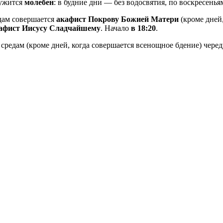
ужится
молебен
: в будние дни — без водосвятия, по воскресень
дам совершается
акафист Покрову Божией Матери
(кроме дней
афист Иисусу Сладчайшему
. Начало
в 18:20
.
средам (кроме дней, когда совершается всенощное бдение) чере