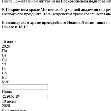
После Божественной литургии на
Воскресенском подворье
сл
В
Покровском храме Московской духовной академии
по сре
Господского праздника, то в Покровском храме совершается
ак
В
семинарском храме преподобного Иоанна Лествичника
по 
Начало
в 18:10
.
10 июня
2026
Пн
Вт
Ср
Чт
Пт
Сб
Вс
Май
Июнь
10 июня
2026
Выберите дату