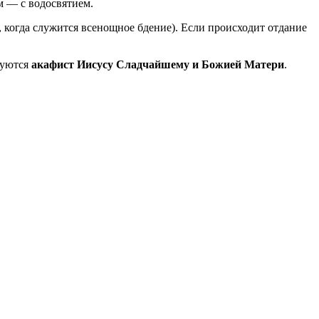
ям — с водосвятием.
, когда служится всенощное бдение). Если происходит отдание
дуются
акафист Иисусу Сладчайшему и Божией Матери
.