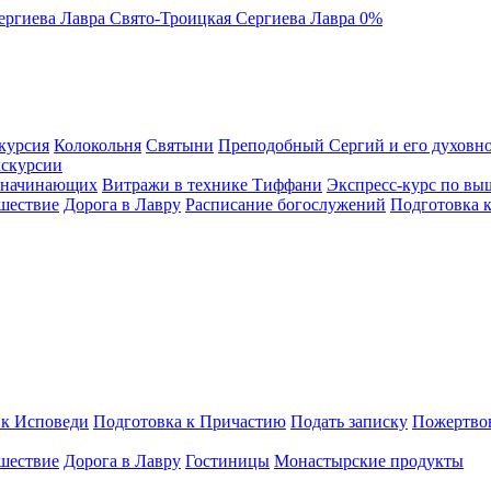
ергиева Лавра
Свято-Троицкая Сергиева Лавра
0%
курсия
Колокольня
Святыни
Преподобный Сергий и его духовно
кскурсии
я начинающих
Витражи в технике Тиффани
Экспресс-курс по вы
шествие
Дорога в Лавру
Расписание богослужений
Подготовка 
 к Исповеди
Подготовка к Причастию
Подать записку
Пожертво
шествие
Дорога в Лавру
Гостиницы
Монастырские продукты