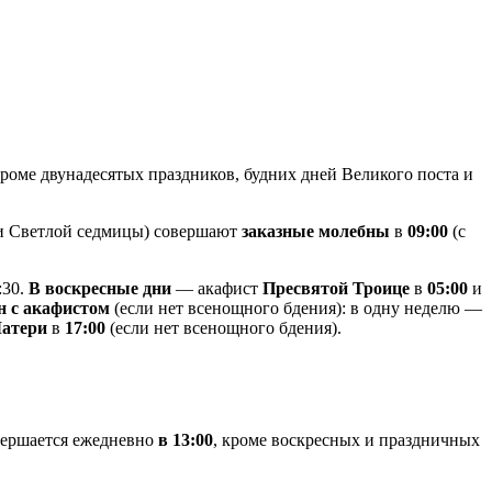
роме двунадесятых праздников, будних дней Великого поста и
 и Светлой седмицы) совершают
заказные молебны
в
09:00
(с
:30.
В воскресные дни
— акафист
Пресвятой Троице
в
05:00
и
н с акафистом
(если нет всенощного бдения): в одну неделю —
Матери
в
17:00
(если нет всенощного бдения).
ершается ежедневно
в 13:00
, кроме воскресных и праздничных