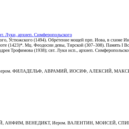
. Луки, архиеп. Симферопольского
о, У́стюжского (1494). Обре́тение мощей прп. Иова, в схиме Ии
оте (1423)*. Мц. Феодосии девы, Тирской (307–308). Память I В
дрея Трофимова (1938); свт. Луки исп., архиеп. Симферопольск
 иером. ФИЛАДЕЛЬФ, АВРАМИЙ, ИОСИФ, АЛЕКСИЙ, МАК
ЛИЙ, АНФИМ, ВЕНЕДИКТ, Иером. ВАЛЕНТИН, МОИСЕЙ, СП