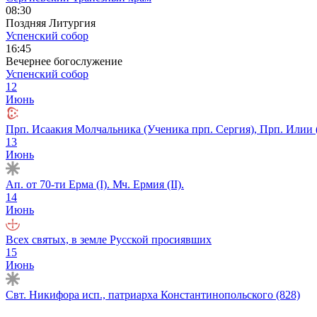
08:30
Поздняя Литургия
Успенский собор
16:45
Вечернее богослужение
Успенский собор
12
Июнь
Прп. Исаакия Молчальника (Ученика прп. Сергия), Прп. Илии 
13
Июнь
Ап. от 70-ти Ерма (I). Мч. Ермия (II).
14
Июнь
Всех святых, в земле Русской просиявших
15
Июнь
Свт. Никифора исп., патриарха Константинопольского (828)