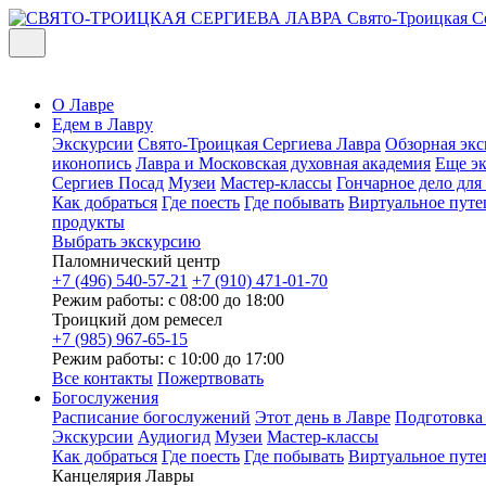
Свято-Троицкая С
О Лавре
Едем в Лавру
Экскурсии
Свято-Троицкая Сергиева Лавра
Обзорная экс
иконопись
Лавра и Московская духовная академия
Еще э
Сергиев Посад
Музеи
Мастер-классы
Гончарное дело дл
Как добраться
Где поесть
Где побывать
Виртуальное путе
продукты
Выбрать экскурсию
Паломнический центр
+7 (496) 540-57-21
+7 (910) 471-01-70
Режим работы: с 08:00 до 18:00
Троицкий дом ремесел
+7 (985) 967-65-15
Режим работы: с 10:00 до 17:00
Все контакты
Пожертвовать
Богослужения
Расписание богослужений
Этот день в Лавре
Подготовка
Экскурсии
Аудиогид
Музеи
Мастер-классы
Как добраться
Где поесть
Где побывать
Виртуальное путе
Канцелярия Лавры