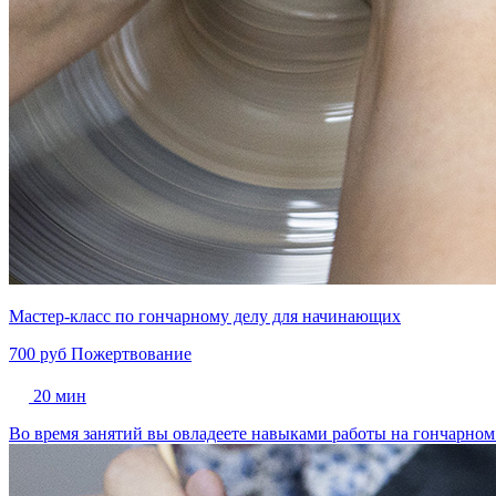
Мастер-класс по гончарному делу для начинающих
700 руб
Пожертвование
20 мин
Во время занятий вы овладеете навыками работы на гончарном 