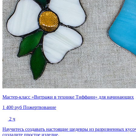
Мастер-класс «Витражи в технике Тиффани» для начинающих
1 400 руб
Пожертвование
2 ч
Научитесь создавать настоящие шедевры из разрозненных кусоч
создадите простое изделие.