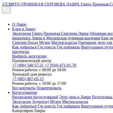
Свято-Троицкая С
О Лавре
Едем в Лавру
Экскурсии
Свято-Троицкая Сергиева Лавра
Обзорная экс
иконопись
Лавра и Московская духовная академия
Еще э
Сергиев Посад
Музеи
Мастер-классы
Гончарное дело дл
Как добраться
Где поесть
Где побывать
Виртуальное путе
продукты
Выбрать экскурсию
Паломнический центр
+7 (496) 540-57-21
+7 (910) 471-01-70
Режим работы: с 08:00 до 18:00
Троицкий дом ремесел
+7 (985) 967-65-15
Режим работы: с 10:00 до 17:00
Все контакты
Пожертвовать
Богослужения
Расписание богослужений
Этот день в Лавре
Подготовка
Экскурсии
Аудиогид
Музеи
Мастер-классы
Как добраться
Где поесть
Где побывать
Виртуальное путе
Канцелярия Лавры