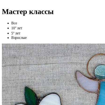
Мастер классы
Все
10⁺ лет
5⁺ лет
Взрослые