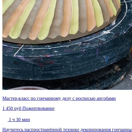
Мастер-класс по гончарному делу с росписью ангобами
1 450 руб
Пожертвование
1 ч 30 мин
Научитесь распространённой технике декорирования гончарных