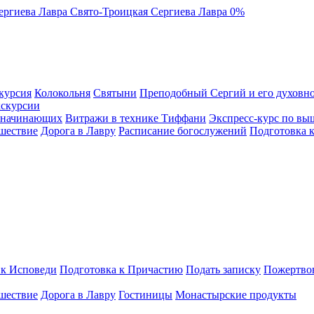
ергиева Лавра
Свято-Троицкая Сергиева Лавра
0%
курсия
Колокольня
Святыни
Преподобный Сергий и его духовно
кскурсии
я начинающих
Витражи в технике Тиффани
Экспресс-курс по вы
шествие
Дорога в Лавру
Расписание богослужений
Подготовка 
 к Исповеди
Подготовка к Причастию
Подать записку
Пожертво
шествие
Дорога в Лавру
Гостиницы
Монастырские продукты