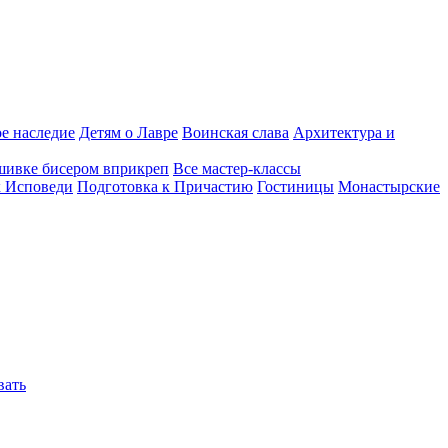
е наследие
Детям о Лавре
Воинская слава
Архитектура и
шивке бисером вприкреп
Все мастер-классы
к Исповеди
Подготовка к Причастию
Гостиницы
Монастырские
вать