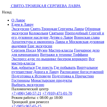
СВЯТО-ТРОИЦКАЯ СЕРГИЕВА ЛАВРА
Назад
О Лавре
Едем в Лавру
Экскурсии
Свято-Троицкая Сергиева Лавра
Обзорная
экскурсия
Колокольня
Святыни
Преподобный Сергий и
его духовное наследие
Детям о Лавре
Воинская слава
Архитектура и иконопись
Лавра и Московская духовная
академия
Еще экскурсии
Сергиев Посад
Музеи
Мастер-классы
Гончарное дело
для начинающих
Витражи в технике Тиффани
Экспресс-курс по вышивке бисером вприкреп
Все
мастер-классы
Как добраться
Где поесть
Где побывать
Виртуальное
путешествие
Дорога в Лавру
Расписание богослужений
Подготовка к Исповеди
Подготовка к Причастию
Гостиницы
Монастырские продукты
Выбрать экскурсию
Паломнический центр
+7 (496) 540-57-21
+7 (910) 471-01-70
Режим работы: с 08:00 до 18:00
Троицкий дом ремесел
+7 (985) 967-65-15