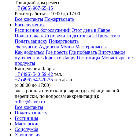
Троицкий дом ремесел
+7 (985) 967-65-15
Режим работы: с 10:00 до 17:00
Все контакты
Пожертвовать
Богослужения
Расписание богослужений
Этот день в Лавре
Подготовка к Исповеди
Подготовка к Причастию
Подать записку
Пожертвовать
Экскурсии
Аудиогид
Музеи
Мастер-классы
Как добраться
Где поесть
Где побывать
Виртуальное
путешествие
Дорога в Лавру
Гостиницы
Монастырские
продукты
Канцелярия Лавры
+7 (496) 540-59-42
тел.
+7 (496) 547-70-35
тел./факс
(с 08:00 до 17:00)
электронная почта канцелярии (для официальной
переписки, по вопросам аккредитации):
office@lavra.ru
Все контакты
Подать записку
Гостиницы
Мастерские
Соцслужба
Хронология