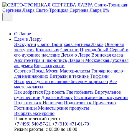
Свято-Троицкая
Сергиева Лавра
Свято-Троицкая Сергиева Лавра
0%
О Лавре
Едем в Лавру
Экскурсии
Свято-Троицкая Сергиева Лавра
Обзорная
экскурсия
Колокольня
Святыни
Преподобный Сергий и
его духовное наследие
Детям о Лавре
Воинская слава
Архитектура и иконопись
Лавра и Московская духовная
академия
Еще экскурсии
Сергиев Посад
Музеи
Мастер-классы
Гончарное дело
для начинающих
Витражи в технике Тиффани
Экспресс-курс по вышивке бисером вприкреп
Все
мастер-классы
Как добраться
Где поесть
Где побывать
Виртуальное
путешествие
Дорога в Лавру
Расписание богослужений
Подготовка к Исповеди
Подготовка к Причастию
Гостиницы
Монастырские продукты
Выбрать экскурсию
Паломнический центр
+7 (496) 540-57-21
+7 (910) 471-01-70
Режим работы: с 08:00 до 18:00