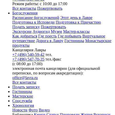
Режим работы: с 10:00 до 17:00
Все контакты
Пожертвовать
Богослужения
Расписание богослужений
Этот день в Лавре
Подготовка к Исповеди
Подготовка к Причастию
Подать записку
Пожертвовать
Экскурсии
Аудиогид
Музеи
Мастер-классы
Как добраться
Где поесть
Где побывать
Виртуальное
путешествие
Дорога в Лавру
Гостиницы
Монастырские
продукты
Канцелярия Лавры
+7 (496) 540-59-42
тел.
+7 (496) 547-70-35
тел./факс
(с 08:00 до 17:00)
электронная почта канцелярии (для официальной
переписки, по вопросам аккредитации):
office@lavra.ru
Все контакты
Подать записку
Гостиницы
Мастерские
Соцслужба
Хронология
Новости
Фото
Видео
Библиотека
Книги
Статьи
Проповеди
Жития
Рукописи