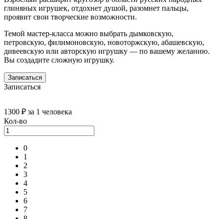
глиняных игрушек, отдохнет душой, разомнет пальцы,
проявит свои творческие возможности.
Темой мастер-класса можно выбрать дымковскую,
петровскую, филимоновскую, новоторжскую, абашевскую,
дивеевскую или авторскую игрушку — по вашему желанию.
Вы создадите сложную игрушку.
Записаться
Записаться
1300 ₽
за 1 человека
Кол-во
0
1
2
3
4
5
6
7
8