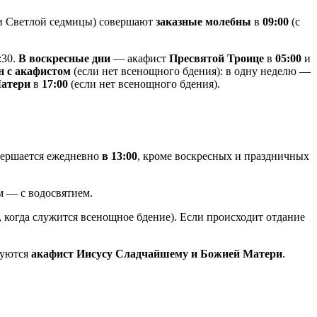
 и Светлой седмицы) совершают
заказные молебны
в
09:00
(с
:30.
В воскресные дни
— акафист
Пресвятой Троице
в
05:00
и
н с акафистом
(если нет всенощного бдения): в одну неделю —
Матери
в
17:00
(если нет всенощного бдения).
ершается ежедневно
в 13:00
, кроме воскресных и праздничных
ям — с водосвятием.
, когда служится всенощное бдение). Если происходит отдание
дуются
акафист Иисусу Сладчайшему и Божией Матери
.