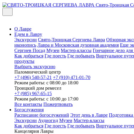
Свято-Троицкая С
О Лавре
Едем в Лавру
Экскурсии
Свято-Троицкая Сергиева Лавра
Обзорная экс
иконопись
Лавра и Московская духовная академия
Еще э
Сергиев Посад
Музеи
Мастер-классы
Гончарное дело дл
Как добраться
Где поесть
Где побывать
Виртуальное путе
продукты
Выбрать экскурсию
Паломнический центр
+7 (496) 540-57-21
+7 (910) 471-01-70
Режим работы: с 08:00 до 18:00
Троицкий дом ремесел
+7 (985) 967-65-15
Режим работы: с 10:00 до 17:00
Все контакты
Пожертвовать
Богослужения
Расписание богослужений
Этот день в Лавре
Подготовка
Экскурсии
Аудиогид
Музеи
Мастер-классы
Как добраться
Где поесть
Где побывать
Виртуальное путе
Канцелярия Лавры