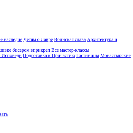
е наследие
Детям о Лавре
Воинская слава
Архитектура и
шивке бисером вприкреп
Все мастер-классы
к Исповеди
Подготовка к Причастию
Гостиницы
Монастырские
вать