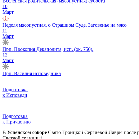
Вселенская родительская (мясопустная) суббота
10
Март
Неделя мясопустная, о Страшном Суде. Заговенье на мясо
11
Март
Прп. Прокопия Декаполита, исп. (ок. 750).
12
Март
Прп. Василия исповедника
Подготовка
к Исповеди
Подготовка
к Причастию
В
Успенском соборе
Свято-Троицкой Сергиевой Лавры после р
Светлой седмицы).