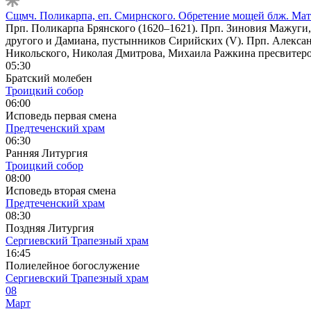
Сщмч. Поликарпа, еп. Смирнского. Обретение мощей блж. Ма
Прп. Поликарпа Брянского (1620–1621). Прп. Зиновия Мажуги, 
другого и Дамиана, пустынников Сирийских (V). Прп. Алексан
Никольского, Николая Дмитрова, Михаила Ражкина пресвитеров
05:30
Братский молебен
Троицкий собор
06:00
Исповедь первая смена
Предтеченский храм
06:30
Ранняя Литургия
Троицкий собор
08:00
Исповедь вторая смена
Предтеченский храм
08:30
Поздняя Литургия
Сергиевский Трапезный храм
16:45
Полиелейное богослужение
Сергиевский Трапезный храм
08
Март