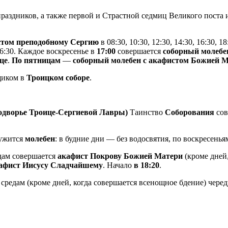
раздников, а также первой и Страстной седмиц Великого поста
истом преподобному Сергию
в 08:30, 10:30, 12:30, 14:30, 16:30, 18
 16:30. Каждое воскресенье в
17:00
совершается
соборный молебе
це
.
По пятницам
—
соборный молебен с акафистом Божией 
щиком в
Троицком соборе
.
подворье Троице-Сергиевой Лавры)
Таинство
Соборования
сов
ужится
молебен
: в будние дни — без водосвятия, по воскресень
дам совершается
акафист Покрову Божией Матери
(кроме дней
афист Иисусу Сладчайшему
. Начало
в 18:20
.
средам (кроме дней, когда совершается всенощное бдение) чере