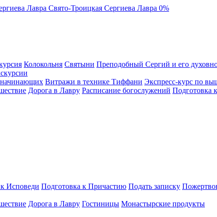
ергиева Лавра
Свято-Троицкая Сергиева Лавра
0%
курсия
Колокольня
Святыни
Преподобный Сергий и его духовно
кскурсии
я начинающих
Витражи в технике Тиффани
Экспресс-курс по вы
шествие
Дорога в Лавру
Расписание богослужений
Подготовка 
 к Исповеди
Подготовка к Причастию
Подать записку
Пожертво
шествие
Дорога в Лавру
Гостиницы
Монастырские продукты