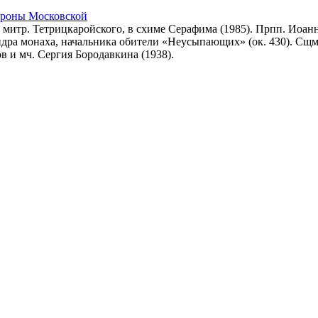
троны Московской
митр. Тетрицкаройского, в схиме Серафима (1985). Прпп. Иоанн
дра монаха, начальника обители «Неусыпающих» (ок. 430). Сщм
 и мч. Сергия Бородавкина (1938).