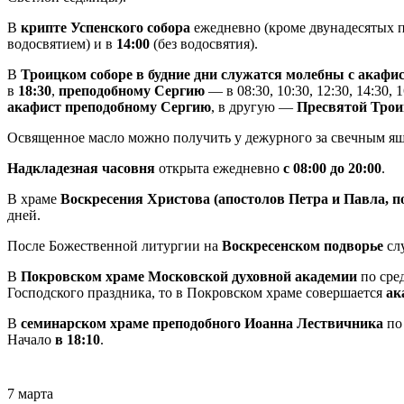
В
крипте Успенского собора
ежедневно (кроме двунадесятых п
водосвятием) и в
14:00
(без водосвятия).
В
Троицком соборе в будние дни служатся молебны с акаф
в
18:30
,
преподобному Сергию
— в 08:30, 10:30, 12:30, 14:30,
акафист преподобному Сергию
, в другую —
Пресвятой Трои
Освященное масло можно получить у дежурного за свечным я
Надкладезная часовня
открыта ежедневно
с 08:00 до 20:00
.
В храме
Воскресения Христова (апостолов Петра и Павла, 
дней.
После Божественной литургии на
Воскресенском подворье
сл
В
Покровском храме Московской духовной академии
по сре
Господского праздника, то в Покровском храме совершается
ак
В
семинарском храме преподобного Иоанна Лествичника
по 
Начало
в 18:10
.
7 марта