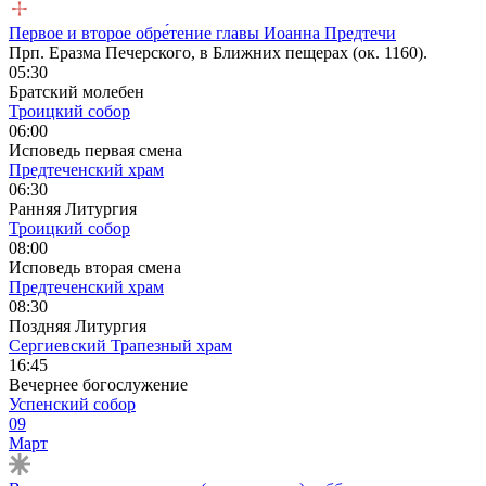
Первое и второе обре́тение главы Иоанна Предтечи
Прп. Еразма Печерского, в Ближних пещерах (ок. 1160).
05:30
Братский молебен
Троицкий собор
06:00
Исповедь первая смена
Предтеченский храм
06:30
Ранняя Литургия
Троицкий собор
08:00
Исповедь вторая смена
Предтеченский храм
08:30
Поздняя Литургия
Сергиевский Трапезный храм
16:45
Вечернее богослужение
Успенский собор
09
Март