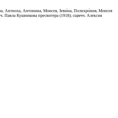
а, Антиоха, Антонина, Моисея, Зеви́на, Полихро́ния, Моисея
ч. Павла Кушникова пресвитера (1918); сщмчч. Алексия