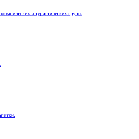
паломнических и туристических групп.
.
апитки.