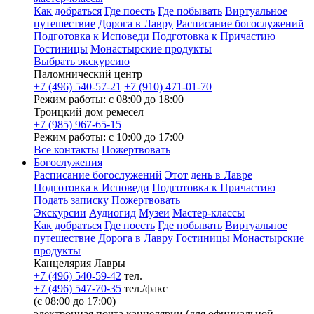
Как добраться
Где поесть
Где побывать
Виртуальное
путешествие
Дорога в Лавру
Расписание богослужений
Подготовка к Исповеди
Подготовка к Причастию
Гостиницы
Монастырские продукты
Выбрать экскурсию
Паломнический центр
+7 (496) 540-57-21
+7 (910) 471-01-70
Режим работы: с 08:00 до 18:00
Троицкий дом ремесел
+7 (985) 967-65-15
Режим работы: с 10:00 до 17:00
Все контакты
Пожертвовать
Богослужения
Расписание богослужений
Этот день в Лавре
Подготовка к Исповеди
Подготовка к Причастию
Подать записку
Пожертвовать
Экскурсии
Аудиогид
Музеи
Мастер-классы
Как добраться
Где поесть
Где побывать
Виртуальное
путешествие
Дорога в Лавру
Гостиницы
Монастырские
продукты
Канцелярия Лавры
+7 (496) 540-59-42
тел.
+7 (496) 547-70-35
тел./факс
(с 08:00 до 17:00)
электронная почта канцелярии (для официальной