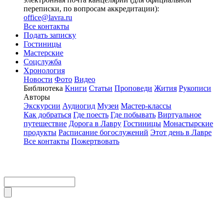
переписки, по вопросам аккредитации):
office@lavra.ru
Все контакты
Подать записку
Гостиницы
Мастерские
Соцслужба
Хронология
Новости
Фото
Видео
Библиотека
Книги
Статьи
Проповеди
Жития
Рукописи
Авторы
Экскурсии
Аудиогид
Музеи
Мастер-классы
Как добраться
Где поесть
Где побывать
Виртуальное
путешествие
Дорога в Лавру
Гостиницы
Монастырские
продукты
Расписание богослужений
Этот день в Лавре
Все контакты
Пожертвовать