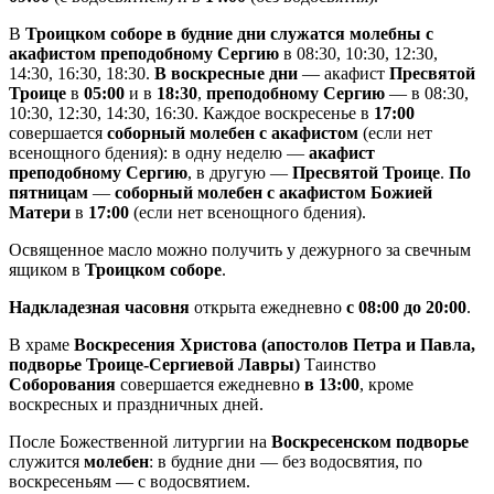
В
Троицком соборе в будние дни служатся молебны с
акафистом преподобному Сергию
в 08:30, 10:30, 12:30,
14:30, 16:30, 18:30.
В воскресные дни
— акафист
Пресвятой
Троице
в
05:00
и в
18:30
,
преподобному Сергию
— в 08:30,
10:30, 12:30, 14:30, 16:30. Каждое воскресенье в
17:00
совершается
соборный молебен с акафистом
(если нет
всенощного бдения): в одну неделю —
акафист
преподобному Сергию
, в другую —
Пресвятой Троице
.
По
пятницам
—
соборный молебен с акафистом Божией
Матери
в
17:00
(если нет всенощного бдения).
Освященное масло можно получить у дежурного за свечным
ящиком в
Троицком соборе
.
Надкладезная часовня
открыта ежедневно
с 08:00 до 20:00
.
В храме
Воскресения Христова (апостолов Петра и Павла,
подворье Троице-Сергиевой Лавры)
Таинство
Соборования
совершается ежедневно
в 13:00
, кроме
воскресных и праздничных дней.
После Божественной литургии на
Воскресенском подворье
служится
молебен
: в будние дни — без водосвятия, по
воскресеньям — с водосвятием.