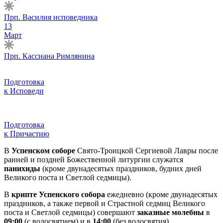
Прп. Василия исповедника
13
Март
Прп. Кассиана Римлянина
Подготовка
к Исповеди
Подготовка
к Причастию
В
Успенском соборе
Свято-Троицкой Сергиевой Лавры после
ранней и поздней Божественной литургии служатся
панихиды
(кроме двунадесятых праздников, будних дней
Великого поста и Светлой седмицы).
В
крипте Успенского собора
ежедневно (кроме двунадесятых
праздников, а также первой и Страстной седмиц Великого
поста и Светлой седмицы) совершают
заказные молебны
в
09:00
(с водосвятием) и в
14:00
(без водосвятия).