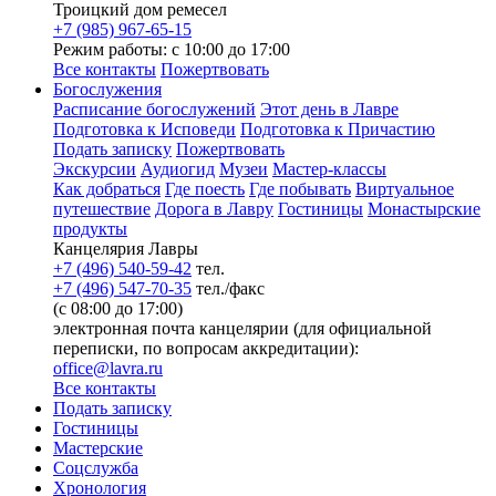
Троицкий дом ремесел
+7 (985) 967-65-15
Режим работы: с 10:00 до 17:00
Все контакты
Пожертвовать
Богослужения
Расписание богослужений
Этот день в Лавре
Подготовка к Исповеди
Подготовка к Причастию
Подать записку
Пожертвовать
Экскурсии
Аудиогид
Музеи
Мастер-классы
Как добраться
Где поесть
Где побывать
Виртуальное
путешествие
Дорога в Лавру
Гостиницы
Монастырские
продукты
Канцелярия Лавры
+7 (496) 540-59-42
тел.
+7 (496) 547-70-35
тел./факс
(с 08:00 до 17:00)
электронная почта канцелярии (для официальной
переписки, по вопросам аккредитации):
office@lavra.ru
Все контакты
Подать записку
Гостиницы
Мастерские
Соцслужба
Хронология