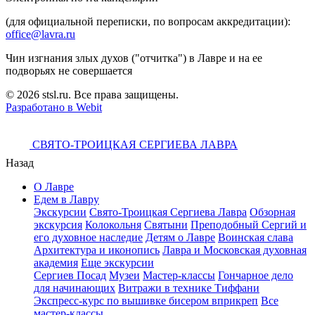
(для официальной переписки, по вопросам аккредитации):
office@lavra.ru
Чин изгнания злых духов ("отчитка") в Лавре и на ее
подворьях не совершается
© 2026 stsl.ru. Все права защищены.
Разработано в Webit
СВЯТО-ТРОИЦКАЯ СЕРГИЕВА ЛАВРА
Назад
О Лавре
Едем в Лавру
Экскурсии
Свято-Троицкая Сергиева Лавра
Обзорная
экскурсия
Колокольня
Святыни
Преподобный Сергий и
его духовное наследие
Детям о Лавре
Воинская слава
Архитектура и иконопись
Лавра и Московская духовная
академия
Еще экскурсии
Сергиев Посад
Музеи
Мастер-классы
Гончарное дело
для начинающих
Витражи в технике Тиффани
Экспресс-курс по вышивке бисером вприкреп
Все
мастер-классы