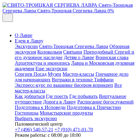
Свято-Троицкая
Сергиева Лавра
Свято-Троицкая Сергиева Лавра
0%
О Лавре
Едем в Лавру
Экскурсии
Свято-Троицкая Сергиева Лавра
Обзорная
экскурсия
Колокольня
Святыни
Преподобный Сергий и
его духовное наследие
Детям о Лавре
Воинская слава
Архитектура и иконопись
Лавра и Московская духовная
академия
Еще экскурсии
Сергиев Посад
Музеи
Мастер-классы
Гончарное дело
для начинающих
Витражи в технике Тиффани
Экспресс-курс по вышивке бисером вприкреп
Все
мастер-классы
Как добраться
Где поесть
Где побывать
Виртуальное
путешествие
Дорога в Лавру
Расписание богослужений
Подготовка к Исповеди
Подготовка к Причастию
Гостиницы
Монастырские продукты
Выбрать экскурсию
Паломнический центр
+7 (496) 540-57-21
+7 (910) 471-01-70
Режим работы: с 08:00 до 18:00