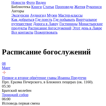
Новости
Фото
Видео
Библиотека
Книги
Статьи
Проповеди
Жития
Рукописи
Авторы
Экскурсии
Аудиогид
Музеи
Мастер-классы
Как добраться
Где поесть
Где побывать
Виртуальное
путешествие
Дорога в Лавру
Гостиницы
Монастырские
продукты
Расписание богослужений
Этот день в Лавре
Все контакты
Пожертвовать
Расписание богослужений
08
Март
Первое и второе обре́тение главы Иоанна Предтечи
Прп. Еразма Печерского, в Ближних пещерах (ок. 1160).
05:30
Братский молебен
Троицкий собор
06:00
Исповедь первая смена