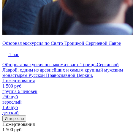
Обзорная экскурсия по Свято-Троицкой Сергиевой Лавре
1 час
Обзорная экскурсия познакомит вас с Троице-Сергиевой
Лаврой, одним из древнейших и самым крупный мужским
монастырем Русской Православной Церкви.
Пожертвования
1 500 руб
группа 6 человек
250 руб
взрослый
150 руб
детский
Интересно
Пожертвования
1 500 руб