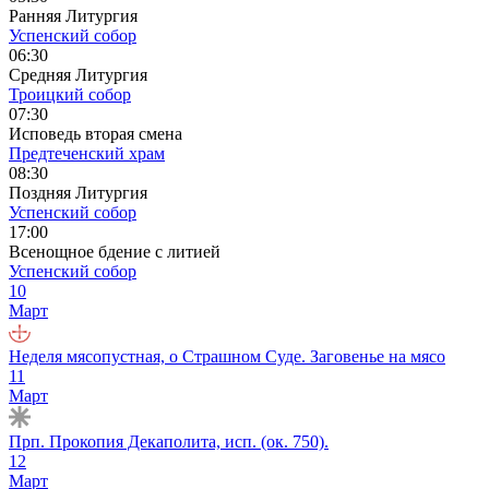
Ранняя Литургия
Успенский собор
06:30
Средняя Литургия
Троицкий собор
07:30
Исповедь вторая смена
Предтеченский храм
08:30
Поздняя Литургия
Успенский собор
17:00
Всенощное бдение с литией
Успенский собор
10
Март
Неделя мясопустная, о Страшном Суде. Заговенье на мясо
11
Март
Прп. Прокопия Декаполита, исп. (ок. 750).
12
Март