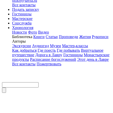
office@lavra.ru
Все контакты
Подать записку
Гостиницы
Мастерские
Соцслужба
Хронология
Новости
Фото
Видео
Библиотека
Книги
Статьи
Проповеди
Жития
Рукописи
Авторы
Экскурсии
Аудиогид
Музеи
Мастер-классы
Как добраться
Где поесть
Где побывать
Виртуальное
путешествие
Дорога в Лавру
Гостиницы
Монастырские
продукты
Расписание богослужений
Этот день в Лавре
Все контакты
Пожертвовать