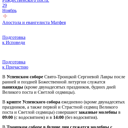
Рождественского поста.
29
Ноябрь
Апостола и евангелиста Матфея
Подготовка
к Исповеди
Подготовка
к Причастию
В
Успенском соборе
Свято-Троицкой Сергиевой Лавры после
ранней и поздней Божественной литургии служатся
панихиды
(кроме двунадесятых праздников, будних дней
Великого поста и Светлой седмицы).
В
крипте Успенского собора
ежедневно (кроме двунадесятых
праздников, а также первой и Страстной седмиц Великого
поста и Светлой седмицы) совершают
заказные молебны
в
09:00
(с водосвятием) и в
14:00
(без водосвятия).
В
Троицком соборе в будние дни служатся молебны с