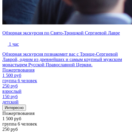
Обзорная экскурсия по Свято-Троицкой Сергиевой Лавре
1 час
Обзорная экскурсия познакомит вас с Троице-Сергиевой
Лаврой, одним из древнейших и самым крупный мужским
монастырем Русской Православной Церкви.
Пожертвования
1 500 руб
группа 6 человек
250 руб
взрослый
150 руб
детский
Интересно
Пожертвования
1 500 руб
группа 6 человек
250 руб