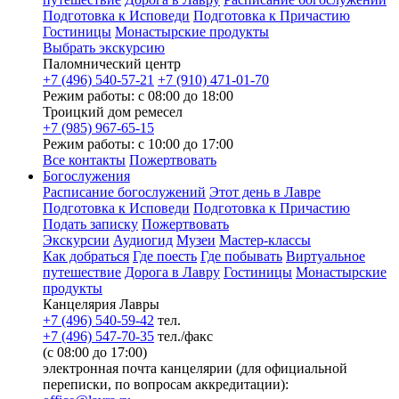
Подготовка к Исповеди
Подготовка к Причастию
Гостиницы
Монастырские продукты
Выбрать экскурсию
Паломнический центр
+7 (496) 540-57-21
+7 (910) 471-01-70
Режим работы: с 08:00 до 18:00
Троицкий дом ремесел
+7 (985) 967-65-15
Режим работы: с 10:00 до 17:00
Все контакты
Пожертвовать
Богослужения
Расписание богослужений
Этот день в Лавре
Подготовка к Исповеди
Подготовка к Причастию
Подать записку
Пожертвовать
Экскурсии
Аудиогид
Музеи
Мастер-классы
Как добраться
Где поесть
Где побывать
Виртуальное
путешествие
Дорога в Лавру
Гостиницы
Монастырские
продукты
Канцелярия Лавры
+7 (496) 540-59-42
тел.
+7 (496) 547-70-35
тел./факс
(с 08:00 до 17:00)
электронная почта канцелярии (для официальной
переписки, по вопросам аккредитации):