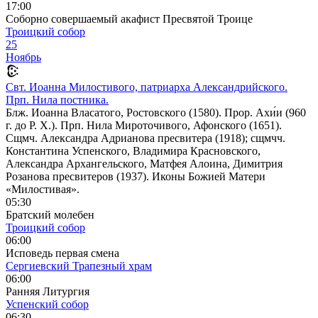
17:00
Соборно совершаемый акафист Пресвятой Троице
Троицкий собор
25
Ноябрь
Свт. Иоанна Милостивого, патриарха Александрийского.
Прп. Нила постника.
Блж. Иоанна Власатого, Ростовского (1580). Прор. Ахи́и (960
г. до Р. Х.). Прп. Нила Мироточивого, Афонского (1651).
Сщмч. Александра Адрианова пресвитера (1918); сщмчч.
Константина Успенского, Владимира Красновского,
Александра Архангельского, Матфея Алоина, Димитрия
Розанова пресвитеров (1937). Иконы Божией Матери
«Милостивая».
05:30
Братский молебен
Троицкий собор
06:00
Исповедь первая смена
Сергиевский Трапезный храм
06:00
Ранняя Литургия
Успенский собор
06:30