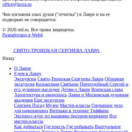
office@lavra.ru
Чин изгнания злых духов ("отчитка") в Лавре и на ее
подворьях не совершается
© 2026 stsl.ru. Все права защищены.
Разработано в Webit
СВЯТО-ТРОИЦКАЯ СЕРГИЕВА ЛАВРА
Назад
О Лавре
Едем в Лавру
Экскурсии
Свято-Троицкая Сергиева Лавра
Обзорная
экскурсия
Колокольня
Святыни
Преподобный Сергий и
его духовное наследие
Детям о Лавре
Воинская слава
Архитектура и иконопись
Лавра и Московская духовная
академия
Еще экскурсии
Сергиев Посад
Музеи
Мастер-классы
Гончарное дело
для начинающих
Витражи в технике Тиффани
Экспресс-курс по вышивке бисером вприкреп
Все
мастер-классы
Как добраться
Где поесть
Где побывать
Виртуальное
путешествие
Дорога в Лавру
Расписание богослужений