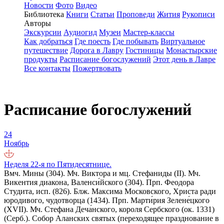
Новости
Фото
Видео
Библиотека
Книги
Статьи
Проповеди
Жития
Рукописи
Авторы
Экскурсии
Аудиогид
Музеи
Мастер-классы
Как добраться
Где поесть
Где побывать
Виртуальное
путешествие
Дорога в Лавру
Гостиницы
Монастырские
продукты
Расписание богослужений
Этот день в Лавре
Все контакты
Пожертвовать
Расписание богослужений
24
Ноябрь
Неделя 22-я по Пятидесятнице.
Вмч. Мины (304). Мч. Виктора и мц. Стефаниды (II). Мч.
Викентия диакона, Валенси́йского (304). Прп. Феодора
Студита, исп. (826). Блж. Максима Московского, Христа ради
юродивого, чудотворца (1434). Прп. Марти́рия Зелене́цкого
(XVII). Мч. Стефана Деча́нского, короля Сербского (ок. 1331)
(Серб.). Собор Аланских святых (переходящее празднование в