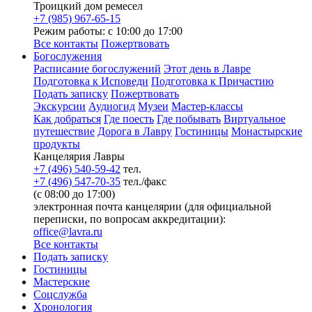
Троицкий дом ремесел
+7 (985) 967-65-15
Режим работы: с 10:00 до 17:00
Все контакты
Пожертвовать
Богослужения
Расписание богослужений
Этот день в Лавре
Подготовка к Исповеди
Подготовка к Причастию
Подать записку
Пожертвовать
Экскурсии
Аудиогид
Музеи
Мастер-классы
Как добраться
Где поесть
Где побывать
Виртуальное
путешествие
Дорога в Лавру
Гостиницы
Монастырские
продукты
Канцелярия Лавры
+7 (496) 540-59-42
тел.
+7 (496) 547-70-35
тел./факс
(с 08:00 до 17:00)
электронная почта канцелярии (для официальной
переписки, по вопросам аккредитации):
office@lavra.ru
Все контакты
Подать записку
Гостиницы
Мастерские
Соцслужба
Хронология