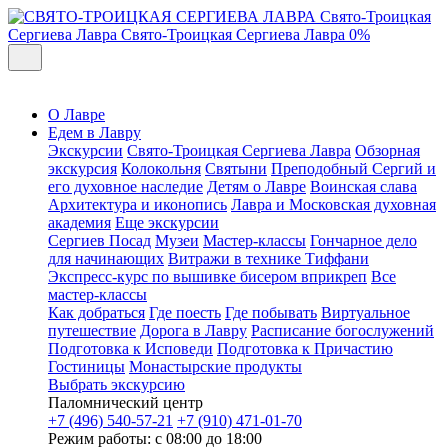
Свято-Троицкая
Сергиева Лавра
Свято-Троицкая Сергиева Лавра
0%
О Лавре
Едем в Лавру
Экскурсии
Свято-Троицкая Сергиева Лавра
Обзорная
экскурсия
Колокольня
Святыни
Преподобный Сергий и
его духовное наследие
Детям о Лавре
Воинская слава
Архитектура и иконопись
Лавра и Московская духовная
академия
Еще экскурсии
Сергиев Посад
Музеи
Мастер-классы
Гончарное дело
для начинающих
Витражи в технике Тиффани
Экспресс-курс по вышивке бисером вприкреп
Все
мастер-классы
Как добраться
Где поесть
Где побывать
Виртуальное
путешествие
Дорога в Лавру
Расписание богослужений
Подготовка к Исповеди
Подготовка к Причастию
Гостиницы
Монастырские продукты
Выбрать экскурсию
Паломнический центр
+7 (496) 540-57-21
+7 (910) 471-01-70
Режим работы: с 08:00 до 18:00