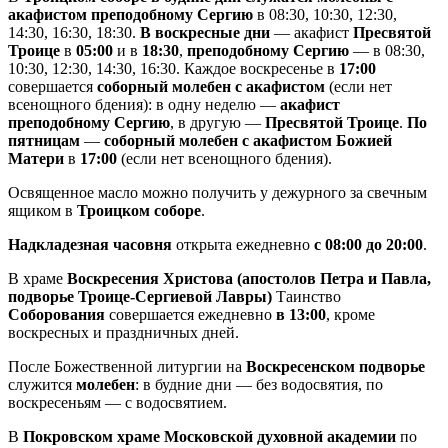
акафистом преподобному Сергию
в 08:30, 10:30, 12:30,
14:30, 16:30, 18:30.
В воскресные дни
— акафист
Пресвятой
Троице
в
05:00
и в
18:30
,
преподобному Сергию
— в 08:30,
10:30, 12:30, 14:30, 16:30. Каждое воскресенье в
17:00
совершается
соборный молебен с акафистом
(если нет
всенощного бдения): в одну неделю —
акафист
преподобному Сергию
, в другую —
Пресвятой Троице
.
По
пятницам
—
соборный молебен с акафистом Божией
Матери
в
17:00
(если нет всенощного бдения).
Освященное масло можно получить у дежурного за свечным
ящиком в
Троицком соборе
.
Надкладезная часовня
открыта ежедневно
с 08:00 до 20:00
.
В храме
Воскресения Христова (апостолов Петра и Павла,
подворье Троице-Сергиевой Лавры)
Таинство
Соборования
совершается ежедневно
в 13:00
, кроме
воскресных и праздничных дней.
После Божественной литургии на
Воскресенском подворье
служится
молебен
: в будние дни — без водосвятия, по
воскресеньям — с водосвятием.
В
Покровском храме Московской духовной академии
по