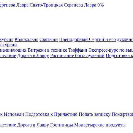
ергиева Лавра
Свято-Троицкая Сергиева Лавра
0%
курсия
Колокольня
Святыни
Преподобный Сергий и его духовно
кскурсии
я начинающих
Витражи в технике Тиффани
Экспресс-курс по вы
шествие
Дорога в Лавру
Расписание богослужений
Подготовка 
 к Исповеди
Подготовка к Причастию
Подать записку
Пожертво
шествие
Дорога в Лавру
Гостиницы
Монастырские продукты