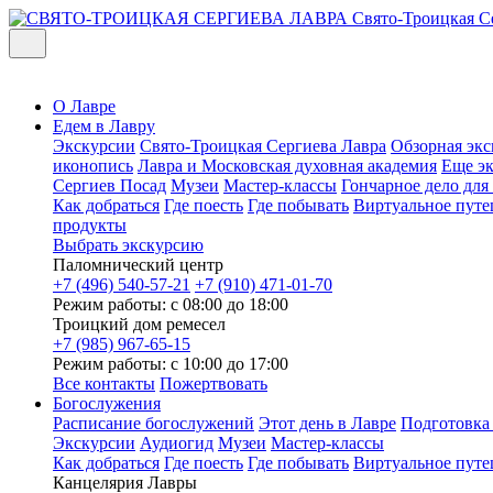
Свято-Троицкая С
О Лавре
Едем в Лавру
Экскурсии
Свято-Троицкая Сергиева Лавра
Обзорная экс
иконопись
Лавра и Московская духовная академия
Еще э
Сергиев Посад
Музеи
Мастер-классы
Гончарное дело дл
Как добраться
Где поесть
Где побывать
Виртуальное путе
продукты
Выбрать экскурсию
Паломнический центр
+7 (496) 540-57-21
+7 (910) 471-01-70
Режим работы: с 08:00 до 18:00
Троицкий дом ремесел
+7 (985) 967-65-15
Режим работы: с 10:00 до 17:00
Все контакты
Пожертвовать
Богослужения
Расписание богослужений
Этот день в Лавре
Подготовка
Экскурсии
Аудиогид
Музеи
Мастер-классы
Как добраться
Где поесть
Где побывать
Виртуальное путе
Канцелярия Лавры