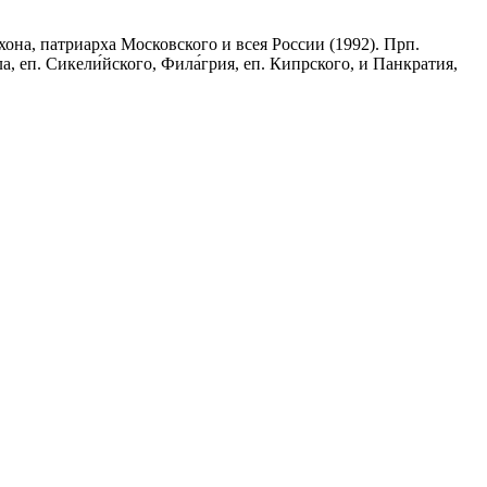
хона, патриарха Московского и всея России (1992). Прп.
, еп. Сикели́йского, Фила́грия, еп. Кипрского, и Панкратия,