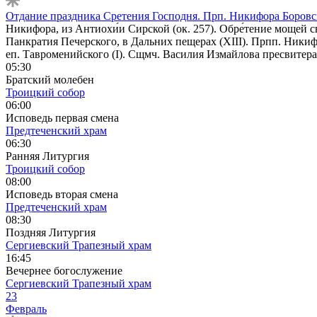
Отдание праздника Сретения Господня. Прп. Никифора Боровс
Никифора, из Антиохи́и Сирской (ок. 257). Обре́тение мощей св
Панкратия Печерского, в Дальних пещерах (XIII). Прпп. Никифо
еп. Тавроменийского (I). Сщмч. Василия Измайлова пресвитера
05:30
Братский молебен
Троицкий собор
06:00
Исповедь первая смена
Предтеченский храм
06:30
Ранняя Литургия
Троицкий собор
08:00
Исповедь вторая смена
Предтеченский храм
08:30
Поздняя Литургия
Сергиевский Трапезный храм
16:45
Вечернее богослужение
Сергиевский Трапезный храм
23
Февраль