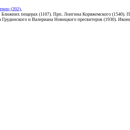
ениц (202).
 Ближних пещерах (1107). Прп. Лонгина Коряжемского (1540). Пр
а Грудинского и Валериана Новицкого пресвитеров (1930). Ико