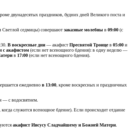
роме двунадесятых праздников, будних дней Великого поста и
 и Светлой седмицы) совершают
заказные молебны
в
09:00
(с
:30.
В воскресные дни
— акафист
Пресвятой Троице
в
05:00
и
н с акафистом
(если нет всенощного бдения): в одну неделю —
Матери
в
17:00
(если нет всенощного бдения).
ершается ежедневно
в 13:00
, кроме воскресных и праздничных
ям — с водосвятием.
, когда служится всенощное бдение). Если происходит отдание
дуются
акафист Иисусу Сладчайшему и Божией Матери
.