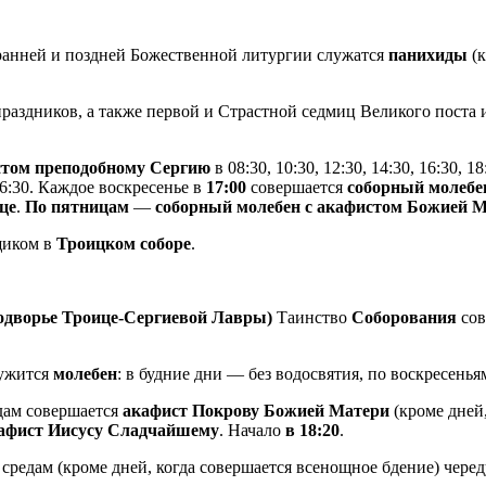
анней и поздней Божественной литургии служатся
панихиды
(к
раздников, а также первой и Страстной седмиц Великого поста
истом преподобному Сергию
в 08:30, 10:30, 12:30, 14:30, 16:30, 18
 16:30. Каждое воскресенье в
17:00
совершается
соборный молебе
це
.
По пятницам
—
соборный молебен с акафистом Божией 
щиком в
Троицком соборе
.
подворье Троице-Сергиевой Лавры)
Таинство
Соборования
сов
ужится
молебен
: в будние дни — без водосвятия, по воскресень
дам совершается
акафист Покрову Божией Матери
(кроме дней
афист Иисусу Сладчайшему
. Начало
в 18:20
.
средам (кроме дней, когда совершается всенощное бдение) чере