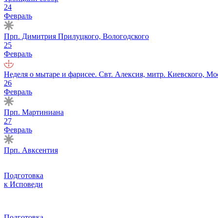
24
Февраль
Прп. Димитрия Прилуцкого, Вологодского
25
Февраль
Неделя о мытаре и фарисее. Свт. Алексия, митр. Киевского, Мо
26
Февраль
Прп. Мартиниана
27
Февраль
Прп. Авксентия
Подготовка
к Исповеди
Подготовка