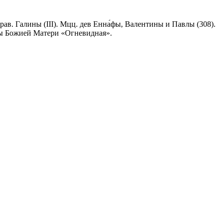
ав. Галины (III). Мцц. дев Енна́фы, Валентины и Павлы (308).
ны Божией Матери «Огневидная».