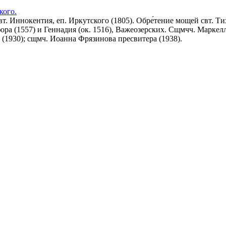
кого.
т. Иннокентия, еп. Иркутского (1805). Обре́тение мощей свт. Ти
ра (1557) и Геннадия (ок. 1516), Важеозерских. Сщмчч. Маркелла
 (1930); сщмч. Иоанна Фрязинова пресвитера (1938).