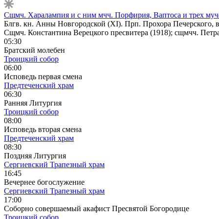
Сщмч. Харалампия и с ним мчч. Порфирия, Ваптоса и трех муч
Блгв. кн. Анны Новгородской (XI). Прп. Прохора Печерского, в
Сщмч. Константина Верецкого пресвитера (1918); сщмчч. Петр
05:30
Братский молебен
Троицкий собор
06:00
Исповедь первая смена
Предтеченский храм
06:30
Ранняя Литургия
Троицкий собор
08:00
Исповедь вторая смена
Предтеченский храм
08:30
Поздняя Литургия
Сергиевский Трапезный храм
16:45
Вечернее богослужение
Сергиевский Трапезный храм
17:00
Соборно совершаемый акафист Пресвятой Богородице
Троицкий собор