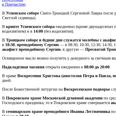
к Причастию
В
Успенском соборе
Свято-Троицкой Сергиевой Лавры после р
Светлой седмицы).
В
крипте Успенского собора
ежедневно (кроме двунадесятых п
водосвятием) и в
14:00
(без водосвятия).
В
Троицком соборе в будние дни служатся молебны с акаф
в
18:30
,
преподобному Сергию
— в 08:30, 10:30, 12:30, 14:30,
акафист преподобному Сергию
, в другую —
Пресвятой Трои
Освященное масло можно получить у дежурного за свечным я
Надкладезная часовня
открыта ежедневно
с 08:00 до 20:00
.
В храме
Воскресения Христова (апостолов Петра и Павла, 
дней.
После Божественной литургии на
Воскресенском подворье
сл
В
Покровском храме Московской духовной академии
по сре
Господского праздника, то в Покровском храме совершается
ак
В
семинарском храме преподобного Иоанна Лествичника
по 