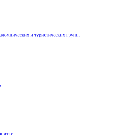
паломнических и туристических групп.
.
апитки.