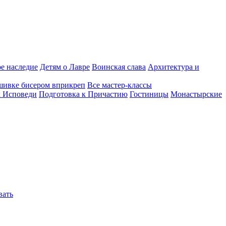
е наследие
Детям о Лавре
Воинская слава
Архитектура и
шивке бисером вприкреп
Все мастер-классы
к Исповеди
Подготовка к Причастию
Гостиницы
Монастырские
вать