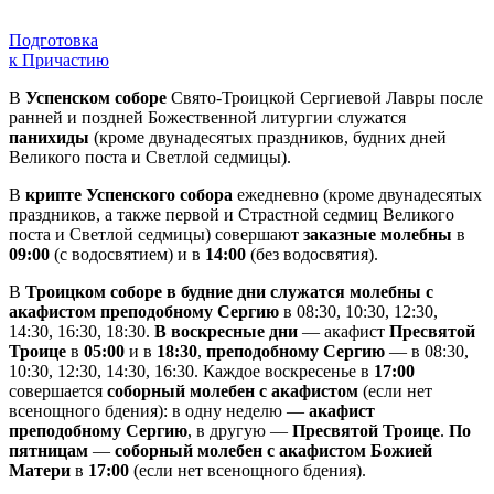
Подготовка
к Причастию
В
Успенском соборе
Свято-Троицкой Сергиевой Лавры после
ранней и поздней Божественной литургии служатся
панихиды
(кроме двунадесятых праздников, будних дней
Великого поста и Светлой седмицы).
В
крипте Успенского собора
ежедневно (кроме двунадесятых
праздников, а также первой и Страстной седмиц Великого
поста и Светлой седмицы) совершают
заказные молебны
в
09:00
(с водосвятием) и в
14:00
(без водосвятия).
В
Троицком соборе в будние дни служатся молебны с
акафистом преподобному Сергию
в 08:30, 10:30, 12:30,
14:30, 16:30, 18:30.
В воскресные дни
— акафист
Пресвятой
Троице
в
05:00
и в
18:30
,
преподобному Сергию
— в 08:30,
10:30, 12:30, 14:30, 16:30. Каждое воскресенье в
17:00
совершается
соборный молебен с акафистом
(если нет
всенощного бдения): в одну неделю —
акафист
преподобному Сергию
, в другую —
Пресвятой Троице
.
По
пятницам
—
соборный молебен с акафистом Божией
Матери
в
17:00
(если нет всенощного бдения).