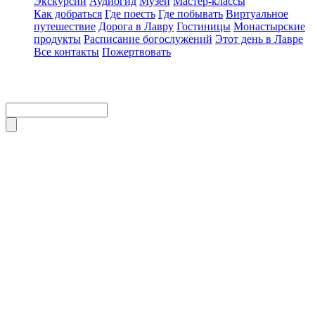
Экскурсии
Аудиогид
Музеи
Мастер-классы
Как добраться
Где поесть
Где побывать
Виртуальное
путешествие
Дорога в Лавру
Гостиницы
Монастырские
продукты
Расписание богослужений
Этот день в Лавре
Все контакты
Пожертвовать