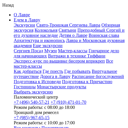
Назад
О Лавре
Едем в Лавру
Экскурсии
Свято-Троицкая Сергиева Лавра
Обзорная
экскурсия
Колокольня
Святыни
Преподобный Сергий и
его духовное наследие
Детям о Лавре
Воинская слава
Архитектура и иконопись
Лавра и Московская духовная
академия
Еще экскурсии
Сергиев Посад
Музеи
Мастер-классы
Гончарное дело
для начинающих
Витражи в технике Тиффани
Экспресс-курс по вышивке бисером вприкреп
Все
мастер-классы
Как добраться
Где поесть
Где побывать
Виртуальное
путешествие
Дорога в Лавру
Расписание богослужений
Подготовка к Исповеди
Подготовка к Причастию
Гостиницы
Монастырские продукты
Выбрать экскурсию
Паломнический центр
+7 (496) 540-57-21
+7 (910) 471-01-70
Режим работы: с 08:00 до 18:00
Троицкий дом ремесел
+7 (985) 967-65-15
Режим работы: с 10:00 до 17:00
Все контакты
Пожертвовать