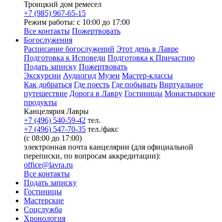
Троицкий дом ремесел
+7 (985) 967-65-15
Режим работы: с 10:00 до 17:00
Все контакты
Пожертвовать
Богослужения
Расписание богослужений
Этот день в Лавре
Подготовка к Исповеди
Подготовка к Причастию
Подать записку
Пожертвовать
Экскурсии
Аудиогид
Музеи
Мастер-классы
Как добраться
Где поесть
Где побывать
Виртуальное
путешествие
Дорога в Лавру
Гостиницы
Монастырские
продукты
Канцелярия Лавры
+7 (496) 540-59-42
тел.
+7 (496) 547-70-35
тел./факс
(с 08:00 до 17:00)
электронная почта канцелярии (для официальной
переписки, по вопросам аккредитации):
office@lavra.ru
Все контакты
Подать записку
Гостиницы
Мастерские
Соцслужба
Хронология