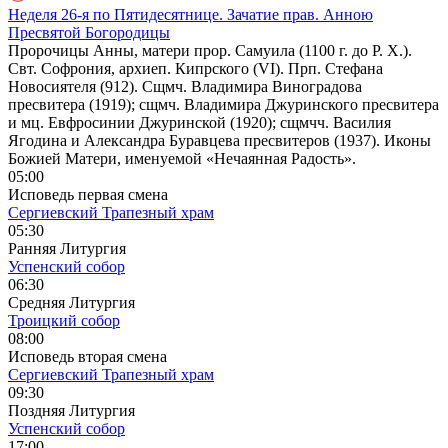
Неделя 26-я по Пятидесятнице. Зачатие прав. Анною
Пресвятой Богородицы
Пророчицы Анны, матери прор. Самуила (1100 г. до Р. Х.).
Свт. Софрония, архиеп. Кипрского (VI). Прп. Стефана
Новосиятеля (912). Сщмч. Владимира Виноградова
пресвитера (1919); сщмч. Владимира Джуринского пресвитера
и мц. Евфросинии Джуринской (1920); сщмчч. Василия
Ягодина и Александра Буравцева пресвитеров (1937). Иконы
Божией Матери, именуемой «Нечаянная Радость».
05:00
Исповедь первая смена
Сергиевский Трапезный храм
05:30
Ранняя Литургия
Успенский собор
06:30
Средняя Литургия
Троицкий собор
08:00
Исповедь вторая смена
Сергиевский Трапезный храм
09:30
Поздняя Литургия
Успенский собор
17:00