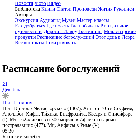
Новости
Фото
Видео
Библиотека
Книги
Статьи
Проповеди
Жития
Рукописи
Авторы
Экскурсии
Аудиогид
Музеи
Мастер-классы
Как добраться
Где поесть
Где побывать
Виртуальное
путешествие
Дорога в Лавру
Гостиницы
Монастырские
продукты
Расписание богослужений
Этот день в Лавре
Все контакты
Пожертвовать
Расписание богослужений
21
Декабрь
Прп. Патапия
Прп. Кирилла Челмогорского (1367). Апп. от 70-ти Сосфе́на,
Аполло́са, Кифы, Ти́хика, Епафроди́та, Кесаря и Ониси́фора
(I). Мчч. 62-х иереев и 300 мирян, в Африке от ариан
пострадавших (477). Мц. Анфисы в Риме (V).
05:30
Братский молебен