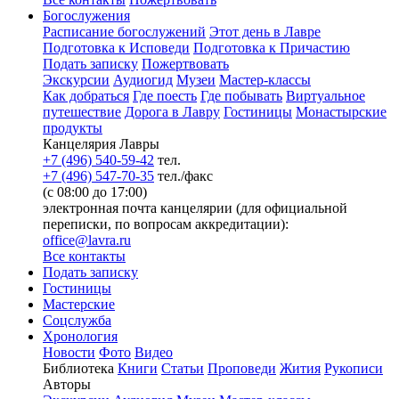
Богослужения
Расписание богослужений
Этот день в Лавре
Подготовка к Исповеди
Подготовка к Причастию
Подать записку
Пожертвовать
Экскурсии
Аудиогид
Музеи
Мастер-классы
Как добраться
Где поесть
Где побывать
Виртуальное
путешествие
Дорога в Лавру
Гостиницы
Монастырские
продукты
Канцелярия Лавры
+7 (496) 540-59-42
тел.
+7 (496) 547-70-35
тел./факс
(с 08:00 до 17:00)
электронная почта канцелярии (для официальной
переписки, по вопросам аккредитации):
office@lavra.ru
Все контакты
Подать записку
Гостиницы
Мастерские
Соцслужба
Хронология
Новости
Фото
Видео
Библиотека
Книги
Статьи
Проповеди
Жития
Рукописи
Авторы