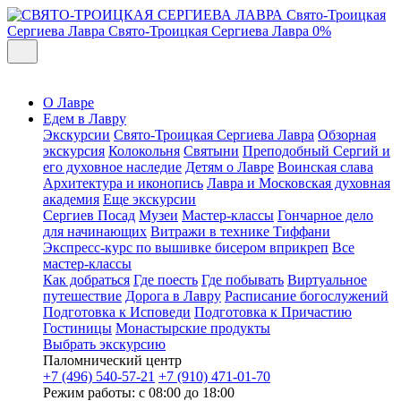
Свято-Троицкая
Сергиева Лавра
Свято-Троицкая Сергиева Лавра
0%
О Лавре
Едем в Лавру
Экскурсии
Свято-Троицкая Сергиева Лавра
Обзорная
экскурсия
Колокольня
Святыни
Преподобный Сергий и
его духовное наследие
Детям о Лавре
Воинская слава
Архитектура и иконопись
Лавра и Московская духовная
академия
Еще экскурсии
Сергиев Посад
Музеи
Мастер-классы
Гончарное дело
для начинающих
Витражи в технике Тиффани
Экспресс-курс по вышивке бисером вприкреп
Все
мастер-классы
Как добраться
Где поесть
Где побывать
Виртуальное
путешествие
Дорога в Лавру
Расписание богослужений
Подготовка к Исповеди
Подготовка к Причастию
Гостиницы
Монастырские продукты
Выбрать экскурсию
Паломнический центр
+7 (496) 540-57-21
+7 (910) 471-01-70
Режим работы: с 08:00 до 18:00