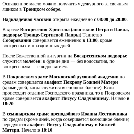
Освященное масло можно получить у дежурного за свечным
ящиком в
Троицком соборе
.
Надкладезная часовня
открыта ежедневно
с 08:00 до 20:00
.
В храме
Воскресения Христова (апостолов Петра и Павла,
подворье Троице-Сергиевой Лавры)
Таинство
Соборования
совершается ежедневно
в 13:00
, кроме
воскресных и праздничных дней.
После Божественной литургии на
Воскресенском подворье
служится
молебен
: в будние дни — без водосвятия, по
воскресеньям — с водосвятием.
В
Покровском храме Московской духовной академии
по
средам совершается
акафист Покрову Божией Матери
(кроме дней, когда служится всенощное бдение). Если
происходит отдание Господского праздника, то в Покровском
храме совершается
акафист Иисусу Сладчайшему
. Начало
в
18:20
.
В
семинарском храме преподобного Иоанна Лествичника
по средам (кроме дней, когда совершается всенощное бдение)
чередуются
акафист Иисусу Сладчайшему и Божией
Матери
. Начало
в 18:10
.