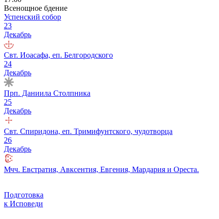
Всенощное бдение
Успенский собор
23
Декабрь
Свт. Иоасафа, еп. Белгородского
24
Декабрь
Прп. Даниила Столпника
25
Декабрь
Свт. Спиридона, еп. Тримифунтского, чудотворца
26
Декабрь
Мчч. Евстратия, Авксентия, Евгения, Мардария и Ореста.
Подготовка
к Исповеди