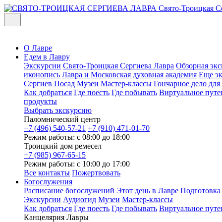
Свято-Троицкая С
О Лавре
Едем в Лавру
Экскурсии
Свято-Троицкая Сергиева Лавра
Обзорная экс
иконопись
Лавра и Московская духовная академия
Еще э
Сергиев Посад
Музеи
Мастер-классы
Гончарное дело дл
Как добраться
Где поесть
Где побывать
Виртуальное путе
продукты
Выбрать экскурсию
Паломнический центр
+7 (496) 540-57-21
+7 (910) 471-01-70
Режим работы: с 08:00 до 18:00
Троицкий дом ремесел
+7 (985) 967-65-15
Режим работы: с 10:00 до 17:00
Все контакты
Пожертвовать
Богослужения
Расписание богослужений
Этот день в Лавре
Подготовка
Экскурсии
Аудиогид
Музеи
Мастер-классы
Как добраться
Где поесть
Где побывать
Виртуальное путе
Канцелярия Лавры