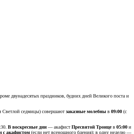
роме двунадесятых праздников, будних дней Великого поста и
 и Светлой седмицы) совершают
заказные молебны
в
09:00
(с
:30.
В воскресные дни
— акафист
Пресвятой Троице
в
05:00
и
н с акафистом
(если нет всенощного бдения): в одну неделю —