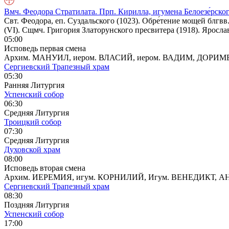
Вмч. Феодора Стратилата. Прп. Кирилла, игумена Белоезе́рско
Свт. Феодора, еп. Суздальского (1023). Обре́тение мощей блг
(VI). Сщмч. Григория Златорунского пресвитера (1918). Яросла
05:00
Исповедь первая смена
Архим. МАНУИЛ, иером. ВЛАСИЙ, иером. ВАДИМ, ДОРИ
Сергиевский Трапезный храм
05:30
Ранняя Литургия
Успенский собор
06:30
Средняя Литургия
Троицкий собор
07:30
Средняя Литургия
Духовской храм
08:00
Исповедь вторая смена
Архим. ИЕРЕМИЯ, игум. КОРНИЛИЙ, Игум. ВЕНЕДИКТ,
Сергиевский Трапезный храм
08:30
Поздняя Литургия
Успенский собор
17:00