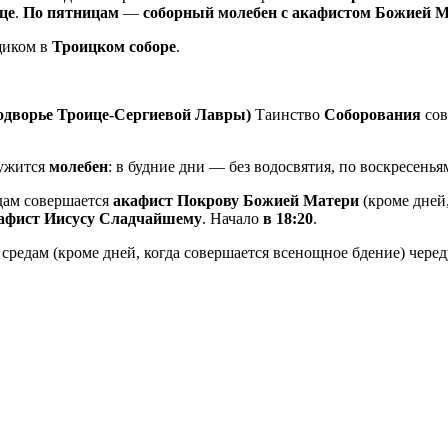
це
.
По пятницам
—
соборный молебен с акафистом Божией 
щиком в
Троицком соборе
.
подворье Троице-Сергиевой Лавры)
Таинство
Соборования
сов
ужится
молебен
: в будние дни — без водосвятия, по воскресень
дам совершается
акафист Покрову Божией Матери
(кроме дней
афист Иисусу Сладчайшему
. Начало
в 18:20
.
средам (кроме дней, когда совершается всенощное бдение) чере