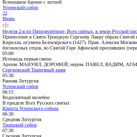
Всенощное бдение с литией
Успенский собор
22
Июнь
Неделя 2-я по Пятидесятнице, Всех святых, в земле Русской п
Принесение в Свято-Троицкую Сергиеву Лавру образа Святой и
Кирилла, игумена Белоезе́рского (1427). Прав. Алексия Моско
богоносных отцов, во Святой Горе Афонской просиявших (пере
05:00
Исповедь первая смена
Архим. МАНУИЛ, ДОРОФЕЙ, иером. ПАВЕЛ, ВАДИМ, АГ
Сергиевский Трапезный храм
05:30
Ранняя Литургия
Успенский собор
06:15
Водосвятный молебен
В приделе Всех Русских святых
Крипта Успенского собора
06:30
Средняя Литургия
Троицкий собор
07:30
Средняя Литургия