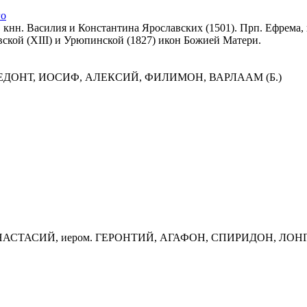
го
вв. кнн. Василия и Константина Ярославских (1501). Прп. Ефрем
вской (XIII) и Урюпинской (1827) икон Божией Матери.
МЕДОНТ, ИОСИФ, АЛЕКСИЙ, ФИЛИМОН, ВАРЛААМ (Б.)
 АНАСТАСИЙ, иером. ГЕРОНТИЙ, АГАФОН, СПИРИДОН, ЛО