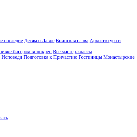
е наследие
Детям о Лавре
Воинская слава
Архитектура и
шивке бисером вприкреп
Все мастер-классы
к Исповеди
Подготовка к Причастию
Гостиницы
Монастырские
вать