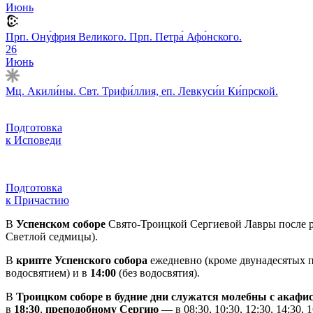
Июнь
Прп. Ону́фрия Великого. Прп. Петра́ Афо́нского.
26
Июнь
Мц. Акили́ны. Свт. Трифи́ллия, еп. Левкуси́и Ки́прской.
Подготовка
к Исповеди
Подготовка
к Причастию
В
Успенском соборе
Свято-Троицкой Сергиевой Лавры после р
Светлой седмицы).
В
крипте Успенского собора
ежедневно (кроме двунадесятых п
водосвятием) и в
14:00
(без водосвятия).
В
Троицком соборе в будние дни служатся молебны с акаф
в
18:30
,
преподобному Сергию
— в 08:30, 10:30, 12:30, 14:30,