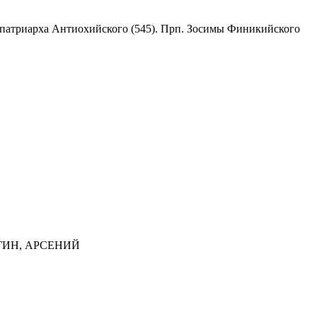
а, патриарха Антиохийского (545). Прп. Зосимы Финикийского
НГИН, АРСЕНИЙ