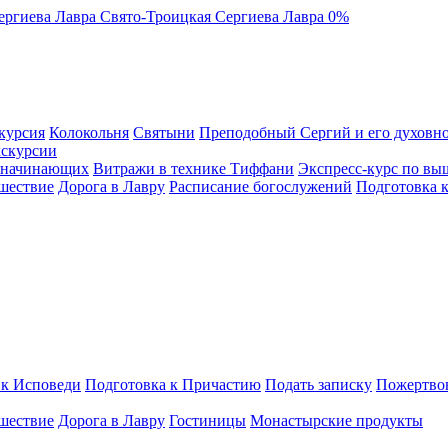
ергиева Лавра
Свято-Троицкая Сергиева Лавра
0%
курсия
Колокольня
Святыни
Преподобный Сергий и его духовно
кскурсии
я начинающих
Витражи в технике Тиффани
Экспресс-курс по вы
шествие
Дорога в Лавру
Расписание богослужений
Подготовка 
 к Исповеди
Подготовка к Причастию
Подать записку
Пожертво
шествие
Дорога в Лавру
Гостиницы
Монастырские продукты