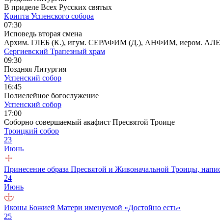
В приделе Всех Русских святых
Крипта Успенского собора
07:30
Исповедь вторая смена
Архим. ГЛЕБ (К.), игум. СЕРАФИМ (Д.), АНФИМ, иером.
Сергиевский Трапезный храм
09:30
Поздняя Литургия
Успенский собор
16:45
Полиелейное богослужение
Успенский собор
17:00
Соборно совершаемый акафист Пресвятой Троице
Троицкий собор
23
Июнь
Принесение образа Пресвятой и Живоначальной Троицы, напи
24
Июнь
Иконы Божией Матери именуемой «Достойно есть»
25