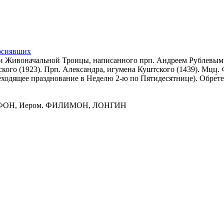
росиявших
 Живоначальной Троицы, написанного прп. Андреем Рублевым (2
вского (1923). Прп. Александра, игумена Куштского (1439). Мцц
ходящее празднование в Неделю 2-ю по Пятидесятнице). Обре́те
АФОН, Иером. ФИЛИМОН, ЛОНГИН