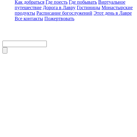
Как добраться
Где поесть
Где побывать
Виртуальное
путешествие
Дорога в Лавру
Гостиницы
Монастырские
продукты
Расписание богослужений
Этот день в Лавре
Все контакты
Пожертвовать