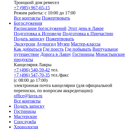
Троицкий дом ремесел
+7 (985) 967-65-15
Режим работы: с 10:00 до 17:00
Все контакты
Пожертвовать
Богослужения
Расписание богослужений
Этот день в Лавре
Подготовка к Исповеди
Подготовка к Причастию
Подать записку
Пожертвовать
Экскурсии
Аудиогид
Музеи
Мастер-классы
Как добраться
Где поесть
Где побывать
Виртуальное
путешествие
Дорога в Лавру
Гостиницы
Монастырские
продукты
Канцелярия Лавры
+7 (496) 540-59-42
тел.
+7 (496) 547-70-35
тел./факс
(с 08:00 до 17:00)
электронная почта канцелярии (для официальной
переписки, по вопросам аккредитации):
office@lavra.ru
Все контакты
Подать записку
Гостиницы
Мастерские
Соцслужба
Хронология