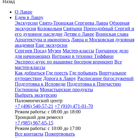
Назад
О Лавре
Едем в Лавру
Экскурсии
Свято-Троицкая Сергиева Лавра
Обзорная
экскурсия
Колокольня
Святыни
Преподобный Сергий и
его духовное наследие
Детям о Лавре
Воинская слава
Архитектура и иконопись
Лавра и Московская духовная
академия
Еще экскурсии
Сергиев Посад
Музеи
Мастер-классы
Гончарное дело
для начинающих
Витражи в технике Тиффани
Экспресс-курс по вышивке бисером вприкреп
Все
мастер-классы
Как добраться
Где поесть
Где побывать
Виртуальное
путешествие
Дорога в Лавру
Расписание богослужений
Подготовка к Исповеди
Подготовка к Причастию
Гостиницы
Монастырские продукты
Выбрать экскурсию
Паломнический центр
+7 (496) 540-57-21
+7 (910) 471-01-70
Режим работы: с 08:00 до 18:00
Троицкий дом ремесел
+7 (985) 967-65-15
Режим работы: с 10:00 до 17:00
Все контакты
Пожертвовать