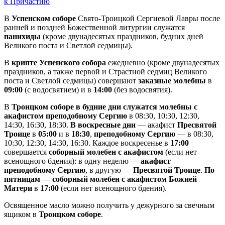
к Причастию
В
Успенском соборе
Свято-Троицкой Сергиевой Лавры после
ранней и поздней Божественной литургии служатся
панихиды
(кроме двунадесятых праздников, будних дней
Великого поста и Светлой седмицы).
В
крипте Успенского собора
ежедневно (кроме двунадесятых
праздников, а также первой и Страстной седмиц Великого
поста и Светлой седмицы) совершают
заказные молебны
в
09:00
(с водосвятием) и в
14:00
(без водосвятия).
В
Троицком соборе в будние дни служатся молебны с
акафистом преподобному Сергию
в 08:30, 10:30, 12:30,
14:30, 16:30, 18:30.
В воскресные дни
— акафист
Пресвятой
Троице
в
05:00
и в
18:30
,
преподобному Сергию
— в 08:30,
10:30, 12:30, 14:30, 16:30. Каждое воскресенье в
17:00
совершается
соборный молебен с акафистом
(если нет
всенощного бдения): в одну неделю —
акафист
преподобному Сергию
, в другую —
Пресвятой Троице
.
По
пятницам
—
соборный молебен с акафистом Божией
Матери
в
17:00
(если нет всенощного бдения).
Освященное масло можно получить у дежурного за свечным
ящиком в
Троицком соборе
.