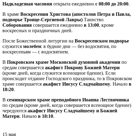
Надкладезная часовня
открыта ежедневно
с 08:00 до 20:00
.
В храме
Воскресения Христова (апостолов Петра и Павла,
подворье Троице-Сергиевой Лавры)
Таинство
Соборования
совершается ежедневно
в 13:00
, кроме
воскресных и праздничных дней.
После Божественной литургии на
Воскресенском подворье
служится
молебен
: в будние дни — без водосвятия, по
воскресеньям — с водосвятием.
В
Покровском храме Московской духовной академии
по
средам совершается
акафист Покрову Божией Матери
(кроме дней, когда служится всенощное бдение). Если
происходит отдание Господского праздника, то в Покровском
храме совершается
акафист Иисусу Сладчайшему
. Начало
в
18:20
.
В
семинарском храме преподобного Иоанна Лествичника
по средам (кроме дней, когда совершается всенощное бдение)
чередуются
акафист Иисусу Сладчайшему и Божией
Матери
. Начало
в 18:10
.
15 мая