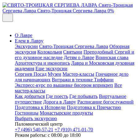
Свято-Троицкая
Сергиева Лавра
Свято-Троицкая Сергиева Лавра
0%
О Лавре
Едем в Лавру
Экскурсии
Свято-Троицкая Сергиева Лавра
Обзорная
экскурсия
Колокольня
Святыни
Преподобный Сергий и
его духовное наследие
Детям о Лавре
Воинская слава
Архитектура и иконопись
Лавра и Московская духовная
академия
Еще экскурсии
Сергиев Посад
Музеи
Мастер-классы
Гончарное дело
для начинающих
Витражи в технике Тиффани
Экспресс-курс по вышивке бисером вприкреп
Все
мастер-классы
Как добраться
Где поесть
Где побывать
Виртуальное
путешествие
Дорога в Лавру
Расписание богослужений
Подготовка к Исповеди
Подготовка к Причастию
Гостиницы
Монастырские продукты
Выбрать экскурсию
Паломнический центр
+7 (496) 540-57-21
+7 (910) 471-01-70
Режим работы: с 08:00 до 18:00