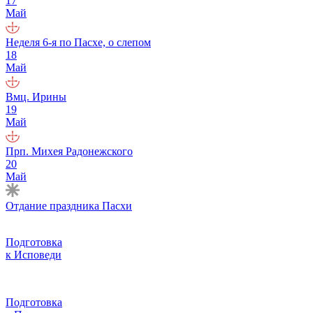
17
Май
Неделя 6-я по Пасхе, о слепом
18
Май
Вмц. Ирины
19
Май
Прп. Михея Радонежского
20
Май
Отдание праздника Пасхи
Подготовка
к Исповеди
Подготовка