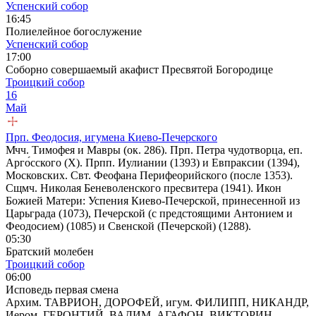
Успенский собор
16:45
Полиелейное богослужение
Успенский собор
17:00
Соборно совершаемый акафист Пресвятой Богородице
Троицкий собор
16
Май
Прп. Феодосия, игумена Киево-Печерского
Мчч. Тимофея и Мавры (ок. 286). Прп. Петра чудотворца, еп.
Арго́сского (X). Прпп. Иулиании (1393) и Евпраксии (1394),
Московских. Свт. Феофана Перифеорийского (после 1353).
Сщмч. Николая Беневоленского пресвитера (1941). Икон
Божией Матери: Успения Киево-Печерской, принесенной из
Царьграда (1073), Печерской (с предстоящими Антонием и
Феодосием) (1085) и Свенской (Печерской) (1288).
05:30
Братский молебен
Троицкий собор
06:00
Исповедь первая смена
Архим. ТАВРИОН, ДОРОФЕЙ, игум. ФИЛИПП, НИКАНДР,
Иером. ГЕРОНТИЙ, ВАДИМ, АГАФОН, ВИКТОРИН,