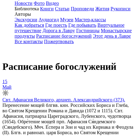
Новости
Фото
Видео
Библиотека
Книги
Статьи
Проповеди
Жития
Рукописи
Авторы
Экскурсии
Аудиогид
Музеи
Мастер-классы
Как добраться
Где поесть
Где побывать
Виртуальное
путешествие
Дорога в Лавру
Гостиницы
Монастырские
продукты
Расписание богослужений
Этот день в Лавре
Все контакты
Пожертвовать
Расписание богослужений
15
Май
Свт. Афанасия Великого, архиеп. Александрийского (373).
Перенесение мощей блгвв. кнн. Российских Бориса и Глеба,
во Святом Крещении Романа и Давида (1072 и 1115). Свт.
Афанасия, патриарха Цареградского, Лубенского, чудотворца
(1654). Обре́тение мощей прп. Афанасия Ся́ндемского
(Сяндебского). Мчч. Е́спера и Зои и чад их Кириака и Феодула
(II). Блгв. и равноап. царя Бориса, во Святом Крещении