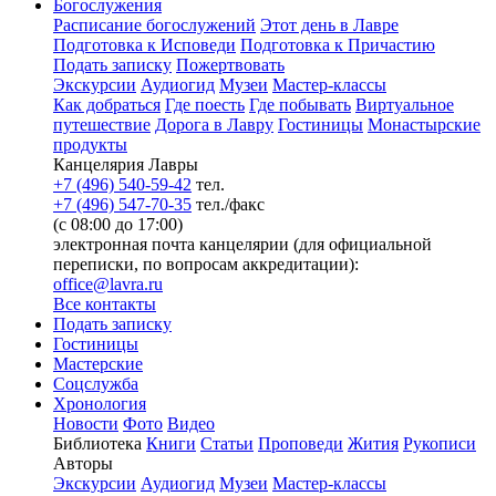
Богослужения
Расписание богослужений
Этот день в Лавре
Подготовка к Исповеди
Подготовка к Причастию
Подать записку
Пожертвовать
Экскурсии
Аудиогид
Музеи
Мастер-классы
Как добраться
Где поесть
Где побывать
Виртуальное
путешествие
Дорога в Лавру
Гостиницы
Монастырские
продукты
Канцелярия Лавры
+7 (496) 540-59-42
тел.
+7 (496) 547-70-35
тел./факс
(с 08:00 до 17:00)
электронная почта канцелярии (для официальной
переписки, по вопросам аккредитации):
office@lavra.ru
Все контакты
Подать записку
Гостиницы
Мастерские
Соцслужба
Хронология
Новости
Фото
Видео
Библиотека
Книги
Статьи
Проповеди
Жития
Рукописи
Авторы
Экскурсии
Аудиогид
Музеи
Мастер-классы