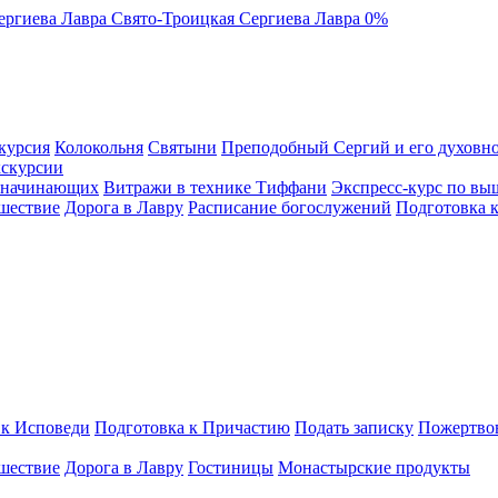
ергиева Лавра
Свято-Троицкая Сергиева Лавра
0%
курсия
Колокольня
Святыни
Преподобный Сергий и его духовно
кскурсии
я начинающих
Витражи в технике Тиффани
Экспресс-курс по вы
шествие
Дорога в Лавру
Расписание богослужений
Подготовка 
 к Исповеди
Подготовка к Причастию
Подать записку
Пожертво
шествие
Дорога в Лавру
Гостиницы
Монастырские продукты