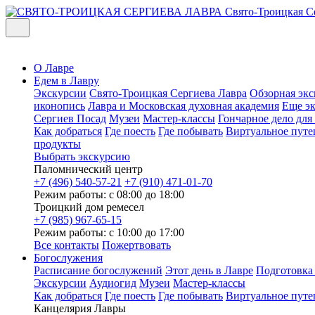
Свято-Троицкая С
О Лавре
Едем в Лавру
Экскурсии
Свято-Троицкая Сергиева Лавра
Обзорная экс
иконопись
Лавра и Московская духовная академия
Еще э
Сергиев Посад
Музеи
Мастер-классы
Гончарное дело дл
Как добраться
Где поесть
Где побывать
Виртуальное путе
продукты
Выбрать экскурсию
Паломнический центр
+7 (496) 540-57-21
+7 (910) 471-01-70
Режим работы: с 08:00 до 18:00
Троицкий дом ремесел
+7 (985) 967-65-15
Режим работы: с 10:00 до 17:00
Все контакты
Пожертвовать
Богослужения
Расписание богослужений
Этот день в Лавре
Подготовка
Экскурсии
Аудиогид
Музеи
Мастер-классы
Как добраться
Где поесть
Где побывать
Виртуальное путе
Канцелярия Лавры