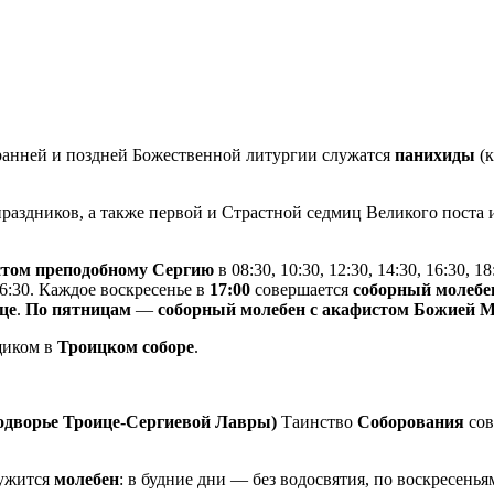
анней и поздней Божественной литургии служатся
панихиды
(к
раздников, а также первой и Страстной седмиц Великого поста
истом преподобному Сергию
в 08:30, 10:30, 12:30, 14:30, 16:30, 18
 16:30. Каждое воскресенье в
17:00
совершается
соборный молебе
це
.
По пятницам
—
соборный молебен с акафистом Божией 
щиком в
Троицком соборе
.
подворье Троице-Сергиевой Лавры)
Таинство
Соборования
сов
ужится
молебен
: в будние дни — без водосвятия, по воскресень