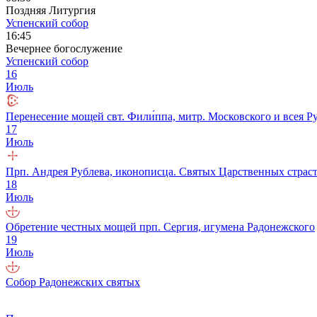
Поздняя Литургия
Успенский собор
16:45
Вечернее богослужение
Успенский собор
16
Июль
Перенесение мощей свт. Фили́ппа, митр. Московского и всея Ру
17
Июль
Прп. Андрея Рублева, иконописца. Святых Царственных страс
18
Июль
Обретение честных мощей прп. Сергия, игумена Радонежского
19
Июль
Собор Радонежских святых