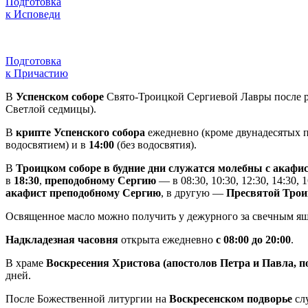
Подготовка
к Исповеди
Подготовка
к Причастию
В
Успенском соборе
Свято-Троицкой Сергиевой Лавры после р
Светлой седмицы).
В
крипте Успенского собора
ежедневно (кроме двунадесятых п
водосвятием) и в
14:00
(без водосвятия).
В
Троицком соборе в будние дни служатся молебны с акаф
в
18:30
,
преподобному Сергию
— в 08:30, 10:30, 12:30, 14:30,
акафист преподобному Сергию
, в другую —
Пресвятой Трои
Освященное масло можно получить у дежурного за свечным я
Надкладезная часовня
открыта ежедневно
с 08:00 до 20:00
.
В храме
Воскресения Христова (апостолов Петра и Павла, 
дней.
После Божественной литургии на
Воскресенском подворье
сл