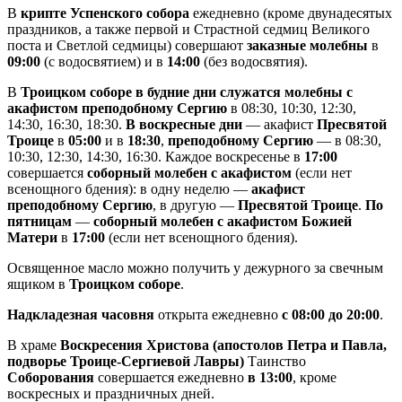
В
крипте Успенского собора
ежедневно (кроме двунадесятых
праздников, а также первой и Страстной седмиц Великого
поста и Светлой седмицы) совершают
заказные молебны
в
09:00
(с водосвятием) и в
14:00
(без водосвятия).
В
Троицком соборе в будние дни служатся молебны с
акафистом преподобному Сергию
в 08:30, 10:30, 12:30,
14:30, 16:30, 18:30.
В воскресные дни
— акафист
Пресвятой
Троице
в
05:00
и в
18:30
,
преподобному Сергию
— в 08:30,
10:30, 12:30, 14:30, 16:30. Каждое воскресенье в
17:00
совершается
соборный молебен с акафистом
(если нет
всенощного бдения): в одну неделю —
акафист
преподобному Сергию
, в другую —
Пресвятой Троице
.
По
пятницам
—
соборный молебен с акафистом Божией
Матери
в
17:00
(если нет всенощного бдения).
Освященное масло можно получить у дежурного за свечным
ящиком в
Троицком соборе
.
Надкладезная часовня
открыта ежедневно
с 08:00 до 20:00
.
В храме
Воскресения Христова (апостолов Петра и Павла,
подворье Троице-Сергиевой Лавры)
Таинство
Соборования
совершается ежедневно
в 13:00
, кроме
воскресных и праздничных дней.