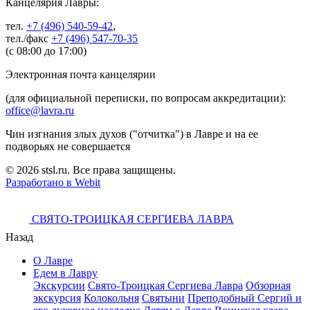
Канцелярия Лавры:
тел.
+7 (496) 540-59-42
,
тел./факс
+7 (496) 547-70-35
(с 08:00 до 17:00)
Электронная почта канцелярии
(для официальной переписки, по вопросам аккредитации):
office@lavra.ru
Чин изгнания злых духов ("отчитка") в Лавре и на ее
подворьях не совершается
© 2026 stsl.ru. Все права защищены.
Разработано в Webit
СВЯТО-ТРОИЦКАЯ СЕРГИЕВА ЛАВРА
Назад
О Лавре
Едем в Лавру
Экскурсии
Свято-Троицкая Сергиева Лавра
Обзорная
экскурсия
Колокольня
Святыни
Преподобный Сергий и