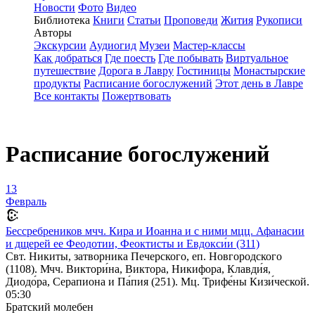
Новости
Фото
Видео
Библиотека
Книги
Статьи
Проповеди
Жития
Рукописи
Авторы
Экскурсии
Аудиогид
Музеи
Мастер-классы
Как добраться
Где поесть
Где побывать
Виртуальное
путешествие
Дорога в Лавру
Гостиницы
Монастырские
продукты
Расписание богослужений
Этот день в Лавре
Все контакты
Пожертвовать
Расписание богослужений
13
Февраль
Бессребреников мчч. Кира и Иоанна и с ними мцц. Афанасии
и дщерей ее Феодотии, Феоктисты и Евдокси́и (311)
Свт. Никиты, затворника Печерского, еп. Новгородского
(1108). Мчч. Виктори́на, Виктора, Никифора, Клавди́я,
Диодо́ра, Серапиона и Па́пия (251). Мц. Трифе́ны Кизи́ческой.
05:30
Братский молебен