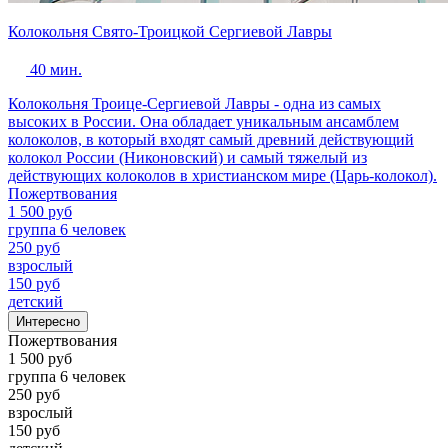
Колокольня Свято-Троицкой Сергиевой Лавры
40 мин.
Колокольня Троице-Сергиевой Лавры - одна из самых
высоких в России. Она обладает уникальным ансамблем
колоколов, в который входят самый древний действующий
колокол России (Никоновский) и самый тяжелый из
действующих колоколов в христианском мире (Царь-колокол).
Пожертвования
1 500 руб
группа 6 человек
250 руб
взрослый
150 руб
детский
Интересно
Пожертвования
1 500 руб
группа 6 человек
250 руб
взрослый
150 руб