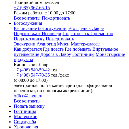
Троицкий дом ремесел
+7 (985) 967-65-15
Режим работы: с 10:00 до 17:00
Все контакты
Пожертвовать
Богослужения
Расписание богослужений
Этот день в Лавре
Подготовка к Исповеди
Подготовка к Причастию
Подать записку
Пожертвовать
Экскурсии
Аудиогид
Музеи
Мастер-классы
Как добраться
Где поесть
Где побывать
Виртуальное
путешествие
Дорога в Лавру
Гостиницы
Монастырские
продукты
Канцелярия Лавры
+7 (496) 540-59-42
тел.
+7 (496) 547-70-35
тел./факс
(с 08:00 до 17:00)
электронная почта канцелярии (для официальной
переписки, по вопросам аккредитации):
office@lavra.ru
Все контакты
Подать записку
Гостиницы
Мастерские
Соцслужба
Хронология