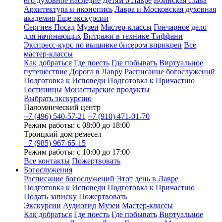
его духовное наследие
Детям о Лавре
Воинская слава
Архитектура и иконопись
Лавра и Московская духовная
академия
Еще экскурсии
Сергиев Посад
Музеи
Мастер-классы
Гончарное дело
для начинающих
Витражи в технике Тиффани
Экспресс-курс по вышивке бисером вприкреп
Все
мастер-классы
Как добраться
Где поесть
Где побывать
Виртуальное
путешествие
Дорога в Лавру
Расписание богослужений
Подготовка к Исповеди
Подготовка к Причастию
Гостиницы
Монастырские продукты
Выбрать экскурсию
Паломнический центр
+7 (496) 540-57-21
+7 (910) 471-01-70
Режим работы: с 08:00 до 18:00
Троицкий дом ремесел
+7 (985) 967-65-15
Режим работы: с 10:00 до 17:00
Все контакты
Пожертвовать
Богослужения
Расписание богослужений
Этот день в Лавре
Подготовка к Исповеди
Подготовка к Причастию
Подать записку
Пожертвовать
Экскурсии
Аудиогид
Музеи
Мастер-классы
Как добраться
Где поесть
Где побывать
Виртуальное