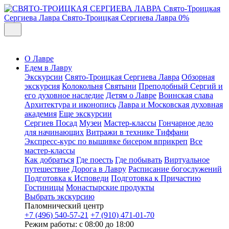
Свято-Троицкая
Сергиева Лавра
Свято-Троицкая Сергиева Лавра
0%
О Лавре
Едем в Лавру
Экскурсии
Свято-Троицкая Сергиева Лавра
Обзорная
экскурсия
Колокольня
Святыни
Преподобный Сергий и
его духовное наследие
Детям о Лавре
Воинская слава
Архитектура и иконопись
Лавра и Московская духовная
академия
Еще экскурсии
Сергиев Посад
Музеи
Мастер-классы
Гончарное дело
для начинающих
Витражи в технике Тиффани
Экспресс-курс по вышивке бисером вприкреп
Все
мастер-классы
Как добраться
Где поесть
Где побывать
Виртуальное
путешествие
Дорога в Лавру
Расписание богослужений
Подготовка к Исповеди
Подготовка к Причастию
Гостиницы
Монастырские продукты
Выбрать экскурсию
Паломнический центр
+7 (496) 540-57-21
+7 (910) 471-01-70
Режим работы: с 08:00 до 18:00