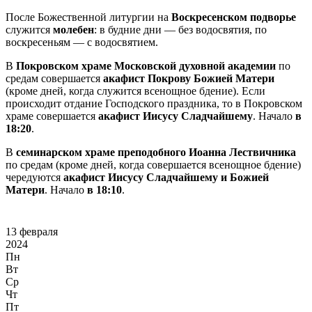
После Божественной литургии на
Воскресенском подворье
служится
молебен
: в будние дни — без водосвятия, по
воскресеньям — с водосвятием.
В
Покровском храме Московской духовной академии
по
средам совершается
акафист Покрову Божией Матери
(кроме дней, когда служится всенощное бдение). Если
происходит отдание Господского праздника, то в Покровском
храме совершается
акафист Иисусу Сладчайшему
. Начало
в
18:20
.
В
семинарском храме преподобного Иоанна Лествичника
по средам (кроме дней, когда совершается всенощное бдение)
чередуются
акафист Иисусу Сладчайшему и Божией
Матери
. Начало
в 18:10
.
13 февраля
2024
Пн
Вт
Ср
Чт
Пт