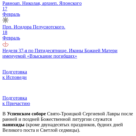
Равноап. Николая, архиеп. Японского
17
Февраль
Прп. Исидора Пелусиотского.
18
Февраль
Неделя 37-я по Пятидесятнице. Иконы Божией Матери
именуемой «Взыскание погибших»
Подготовка
к Исповеди
Подготовка
к Причастию
В
Успенском соборе
Свято-Троицкой Сергиевой Лавры после
ранней и поздней Божественной литургии служатся
панихиды
(кроме двунадесятых праздников, будних дней
Великого поста и Светлой седмицы).