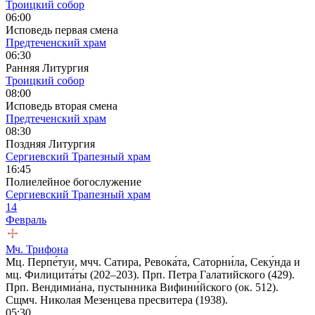
Троицкий собор
06:00
Исповедь первая смена
Предтеченский храм
06:30
Ранняя Литургия
Троицкий собор
08:00
Исповедь вторая смена
Предтеченский храм
08:30
Поздняя Литургия
Сергиевский Трапезный храм
16:45
Полиелейное богослужение
Сергиевский Трапезный храм
14
Февраль
Мч. Трифона
Мц. Перпе́туи, мчч. Сатира, Ревока́та, Саторни́ла, Секу́нда и
мц. Филицита́ты (202–203). Прп. Петра Галатийского (429).
Прп. Вендимиа́на, пустынника Вифини́йского (ок. 512).
Сщмч. Николая Мезенцева пресвитера (1938).
05:30