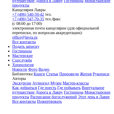
путешествие
Дорога в Лавру
Гостиницы
Монастырские
продукты
Канцелярия Лавры
+7 (496) 540-59-42
тел.
+7 (496) 547-70-35
тел./факс
(с 08:00 до 17:00)
электронная почта канцелярии (для официальной
переписки, по вопросам аккредитации):
office@lavra.ru
Все контакты
Подать записку
Гостиницы
Мастерские
Соцслужба
Хронология
Новости
Фото
Видео
Библиотека
Книги
Статьи
Проповеди
Жития
Рукописи
Авторы
Экскурсии
Аудиогид
Музеи
Мастер-классы
Как добраться
Где поесть
Где побывать
Виртуальное
путешествие
Дорога в Лавру
Гостиницы
Монастырские
продукты
Расписание богослужений
Этот день в Лавре
Все контакты
Пожертвовать