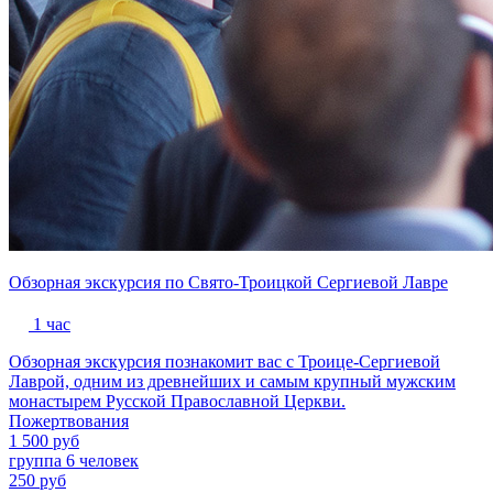
Обзорная экскурсия по Свято-Троицкой Сергиевой Лавре
1 час
Обзорная экскурсия познакомит вас с Троице-Сергиевой
Лаврой, одним из древнейших и самым крупный мужским
монастырем Русской Православной Церкви.
Пожертвования
1 500 руб
группа 6 человек
250 руб