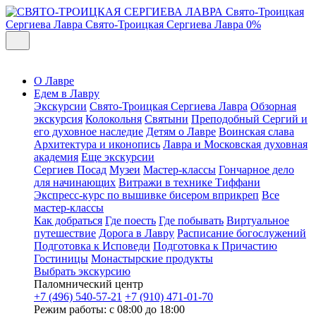
Свято-Троицкая
Сергиева Лавра
Свято-Троицкая Сергиева Лавра
0%
О Лавре
Едем в Лавру
Экскурсии
Свято-Троицкая Сергиева Лавра
Обзорная
экскурсия
Колокольня
Святыни
Преподобный Сергий и
его духовное наследие
Детям о Лавре
Воинская слава
Архитектура и иконопись
Лавра и Московская духовная
академия
Еще экскурсии
Сергиев Посад
Музеи
Мастер-классы
Гончарное дело
для начинающих
Витражи в технике Тиффани
Экспресс-курс по вышивке бисером вприкреп
Все
мастер-классы
Как добраться
Где поесть
Где побывать
Виртуальное
путешествие
Дорога в Лавру
Расписание богослужений
Подготовка к Исповеди
Подготовка к Причастию
Гостиницы
Монастырские продукты
Выбрать экскурсию
Паломнический центр
+7 (496) 540-57-21
+7 (910) 471-01-70
Режим работы: с 08:00 до 18:00