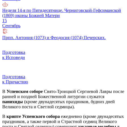
Неделя 14-я по Пятидесятнице. Черниговской-Гефсиманской
(1869) иконы Божией Матери
15
Сентябрь
Прпп. Антония (1073) и Феодосия (1074) Печерских.
Подготовка
к Исповеди
Подготовка
к Причастию
В
Успенском соборе
Свято-Троицкой Сергиевой Лавры после
ранней и поздней Божественной литургии служатся
панихиды
(кроме двунадесятых праздников, будних дней
Великого поста и Светлой седмицы).
В
крипте Успенского собора
ежедневно (кроме двунадесятых
праздников, а также первой и Страстной седмиц Великого
поста и Светлой седмицы) совершают
заказные молебны
в