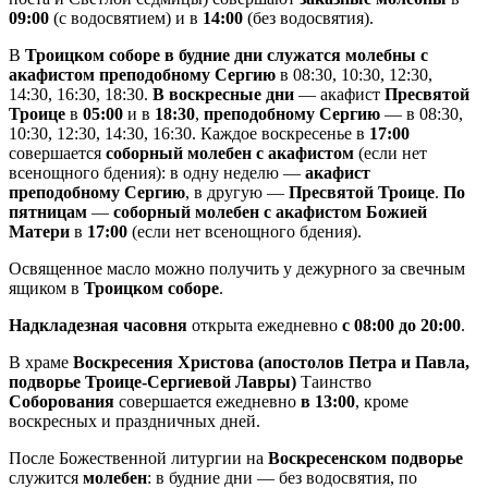
09:00
(с водосвятием) и в
14:00
(без водосвятия).
В
Троицком соборе в будние дни служатся молебны с
акафистом преподобному Сергию
в 08:30, 10:30, 12:30,
14:30, 16:30, 18:30.
В воскресные дни
— акафист
Пресвятой
Троице
в
05:00
и в
18:30
,
преподобному Сергию
— в 08:30,
10:30, 12:30, 14:30, 16:30. Каждое воскресенье в
17:00
совершается
соборный молебен с акафистом
(если нет
всенощного бдения): в одну неделю —
акафист
преподобному Сергию
, в другую —
Пресвятой Троице
.
По
пятницам
—
соборный молебен с акафистом Божией
Матери
в
17:00
(если нет всенощного бдения).
Освященное масло можно получить у дежурного за свечным
ящиком в
Троицком соборе
.
Надкладезная часовня
открыта ежедневно
с 08:00 до 20:00
.
В храме
Воскресения Христова (апостолов Петра и Павла,
подворье Троице-Сергиевой Лавры)
Таинство
Соборования
совершается ежедневно
в 13:00
, кроме
воскресных и праздничных дней.
После Божественной литургии на
Воскресенском подворье
служится
молебен
: в будние дни — без водосвятия, по