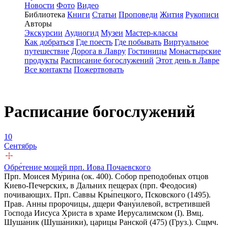
Новости
Фото
Видео
Библиотека
Книги
Статьи
Проповеди
Жития
Рукописи
Авторы
Экскурсии
Аудиогид
Музеи
Мастер-классы
Как добраться
Где поесть
Где побывать
Виртуальное
путешествие
Дорога в Лавру
Гостиницы
Монастырские
продукты
Расписание богослужений
Этот день в Лавре
Все контакты
Пожертвовать
Расписание богослужений
10
Сентябрь
Обре́тение мощей прп. Иова Почаевского
Прп. Моисея Му́рина (ок. 400). Собор преподобных отцов
Киево-Печерских, в Дальних пещерах (прп. Феодосия)
почивающих. Прп. Саввы Кры́пецкого, Псковского (1495).
Прав. Анны пророчицы, дщери Фану́илевой, встретившей
Господа Иисуса Христа в храме Иерусалимском (I). Вмц.
Шуша́ник (Шуша́ники), царицы Ранской (475) (Груз.). Сщмч.