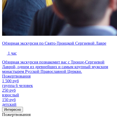
Обзорная экскурсия по Свято-Троицкой Сергиевой Лавре
1 час
Обзорная экскурсия познакомит вас с Троице-Сергиевой
Лаврой, одним из древнейших и самым крупный мужским
монастырем Русской Православной Церкви.
Пожертвования
1 500 руб
группа 6 человек
250 руб
взрослый
150 руб
детский
Интересно
Пожертвования