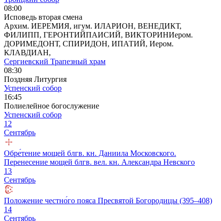
08:00
Исповедь вторая смена
Архим. ИЕРЕМИЯ, игум. ИЛАРИОН, ВЕНЕДИКТ,
ФИЛИПП, ГЕРОНТИЙПАИСИЙ, ВИКТОРИНИером.
ДОРИМЕДОНТ, СПИРИДОН, ИПАТИЙ, Иером.
КЛАВДИАН,
Сергиевский Трапезный храм
08:30
Поздняя Литургия
Успенский собор
16:45
Полиелейное богослужение
Успенский собор
12
Сентябрь
Обре́тение мощей блгв. кн. Даниила Московского.
Перенесение мощей блгв. вел. кн. Александра Невского
13
Сентябрь
Положение честно́го пояса Пресвятой Богородицы (395–408)
14
Сентябрь