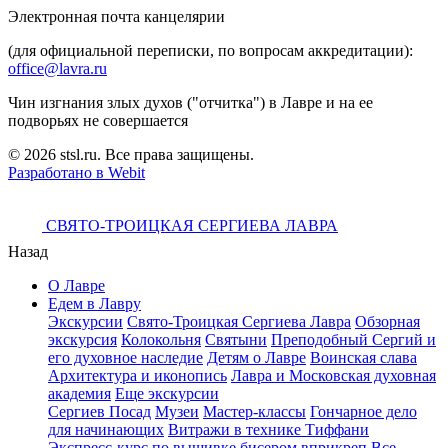
Электронная почта канцелярии
(для официальной переписки, по вопросам аккредитации):
office@lavra.ru
Чин изгнания злых духов ("отчитка") в Лавре и на ее
подворьях не совершается
© 2026 stsl.ru. Все права защищены.
Разработано в Webit
СВЯТО-ТРОИЦКАЯ СЕРГИЕВА ЛАВРА
Назад
О Лавре
Едем в Лавру
Экскурсии
Свято-Троицкая Сергиева Лавра
Обзорная
экскурсия
Колокольня
Святыни
Преподобный Сергий и
его духовное наследие
Детям о Лавре
Воинская слава
Архитектура и иконопись
Лавра и Московская духовная
академия
Еще экскурсии
Сергиев Посад
Музеи
Мастер-классы
Гончарное дело
для начинающих
Витражи в технике Тиффани
Экспресс-курс по вышивке бисером вприкреп
Все