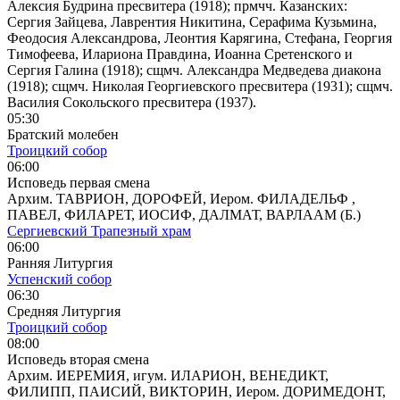
Алексия Будрина пресвитера (1918); прмчч. Казанских:
Сергия Зайцева, Лаврентия Никитина, Серафима Кузьмина,
Феодосия Александрова, Леонтия Карягина, Стефана, Георгия
Тимофеева, Илариона Правдина, Иоанна Сретенского и
Сергия Галина (1918); сщмч. Александра Медведева диакона
(1918); сщмч. Николая Георгиевского пресвитера (1931); сщмч.
Василия Сокольского пресвитера (1937).
05:30
Братский молебен
Троицкий собор
06:00
Исповедь первая смена
Архим. ТАВРИОН, ДОРОФЕЙ, Иером. ФИЛАДЕЛЬФ ,
ПАВЕЛ, ФИЛАРЕТ, ИОСИФ, ДАЛМАТ, ВАРЛААМ (Б.)
Сергиевский Трапезный храм
06:00
Ранняя Литургия
Успенский собор
06:30
Средняя Литургия
Троицкий собор
08:00
Исповедь вторая смена
Архим. ИЕРЕМИЯ, игум. ИЛАРИОН, ВЕНЕДИКТ,
ФИЛИПП, ПАИСИЙ, ВИКТОРИН, Иером. ДОРИМЕДОНТ,