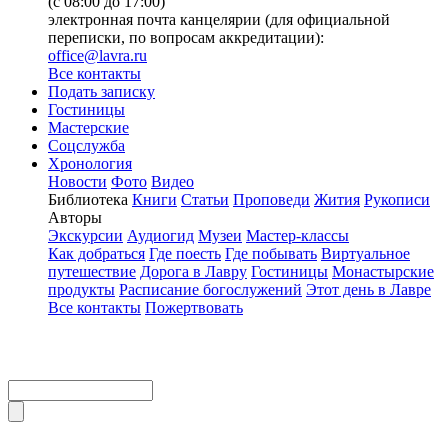
(с 08:00 до 17:00)
электронная почта канцелярии (для официальной
переписки, по вопросам аккредитации):
office@lavra.ru
Все контакты
Подать записку
Гостиницы
Мастерские
Соцслужба
Хронология
Новости
Фото
Видео
Библиотека
Книги
Статьи
Проповеди
Жития
Рукописи
Авторы
Экскурсии
Аудиогид
Музеи
Мастер-классы
Как добраться
Где поесть
Где побывать
Виртуальное
путешествие
Дорога в Лавру
Гостиницы
Монастырские
продукты
Расписание богослужений
Этот день в Лавре
Все контакты
Пожертвовать