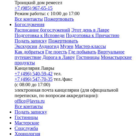
Троицкий дом ремесел
+7 (985) 967-65-15
Режим работы: с 10:00 до 17:00
Все контакты
Пожертвовать
Богослужения
Расписание богослужений
Этот день в Лавре
Подготовка к Исповеди
Подготовка к Причастию
Подать записку
Пожертвовать
Экскурсии
Аудиогид
Музеи
Мастер-классы
Как добраться
Где поесть
Где побывать
Виртуальное
путешествие
Дорога в Лавру
Гостиницы
Монастырские
продукты
Канцелярия Лавры
+7 (496) 540-59-42
тел.
+7 (496) 547-70-35
тел./факс
(с 08:00 до 17:00)
электронная почта канцелярии (для официальной
переписки, по вопросам аккредитации):
office@lavra.ru
Все контакты
Подать записку
Гостиницы
Мастерские
Соцслужба
Хронология