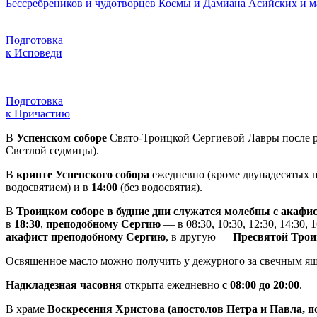
Бессребреников и чудотворцев Космы и Дамиана Аси́йских и мат
Подготовка
к Исповеди
Подготовка
к Причастию
В
Успенском соборе
Свято-Троицкой Сергиевой Лавры после р
Светлой седмицы).
В
крипте Успенского собора
ежедневно (кроме двунадесятых п
водосвятием) и в
14:00
(без водосвятия).
В
Троицком соборе в будние дни служатся молебны с акаф
в
18:30
,
преподобному Сергию
— в 08:30, 10:30, 12:30, 14:30,
акафист преподобному Сергию
, в другую —
Пресвятой Трои
Освященное масло можно получить у дежурного за свечным я
Надкладезная часовня
открыта ежедневно
с 08:00 до 20:00
.
В храме
Воскресения Христова (апостолов Петра и Павла, 