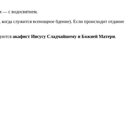
ям — с водосвятием.
, когда служится всенощное бдение). Если происходит отдание
дуются
акафист Иисусу Сладчайшему и Божией Матери
.