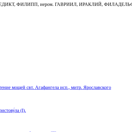
гум. ВЕНЕДИКТ, ФИЛИПП, иером. ГАВРИИЛ, ИРАКЛИЙ, ФИЛ
е́тение мощей свт. Агафангела исп., митр. Ярославского
истову́ла (I).