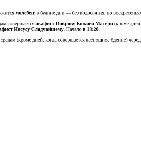
ужится
молебен
: в будние дни — без водосвятия, по воскресень
дам совершается
акафист Покрову Божией Матери
(кроме дней
афист Иисусу Сладчайшему
. Начало
в 18:20
.
средам (кроме дней, когда совершается всенощное бдение) чере