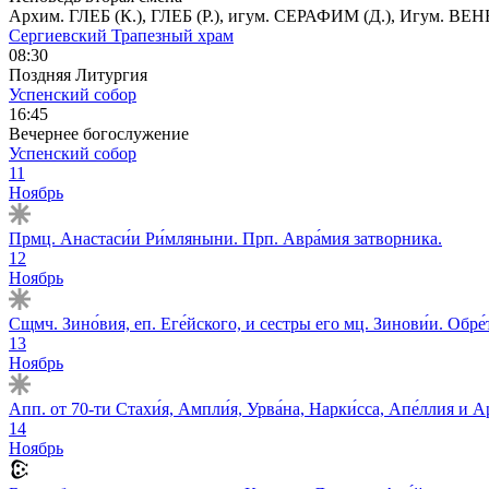
Архим. ГЛЕБ (К.), ГЛЕБ (Р.), игум. СЕРАФИМ (Д.), И
Сергиевский Трапезный храм
08:30
Поздняя Литургия
Успенский собор
16:45
Вечернее богослужение
Успенский собор
11
Ноябрь
Прмц. Анастаси́и Ри́мляныни. Прп. Авра́мия затворника.
12
Ноябрь
Сщмч. Зино́вия, еп. Еге́йского, и сестры его мц. Зинови́и. Обр
13
Ноябрь
Апп. от 70-ти Стахи́я, Ампли́я, Урва́на, Нарки́сса, Апе́ллия и Ар
14
Ноябрь