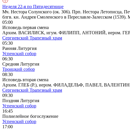
Неделя 22-я по Пятидесятнице
Мч. Нестора Солунского (ок. 306). Прп. Нестора Летописца, П
блгв. кн. Андрея Смоленского в Переславле-Залесском (1539). 
05:00
Исповедь первая смена
Архим. ВАСИЛИСК, игум. ФИЛИПП, АНТОНИЙ, иером. ГЕ
Сергиевский Трапезный храм
05:30
Ранняя Литургия
Успенский собор
06:30
Средняя Литургия
Троицкий собор
08:30
Исповедь вторая смена
Архим. ГЛЕБ (Р.), иером. ФИЛАДЕЛЬФ, ПАВЕЛ, ВАЛЕН
Сергиевский Трапезный храм
09:30
Поздняя Литургия
Успенский собор
16:45
Полиелейное богослужение
Успенский собор
17:00