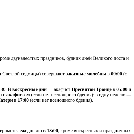
роме двунадесятых праздников, будних дней Великого поста и
 и Светлой седмицы) совершают
заказные молебны
в
09:00
(с
:30.
В воскресные дни
— акафист
Пресвятой Троице
в
05:00
и
н с акафистом
(если нет всенощного бдения): в одну неделю —
Матери
в
17:00
(если нет всенощного бдения).
ершается ежедневно
в 13:00
, кроме воскресных и праздничных