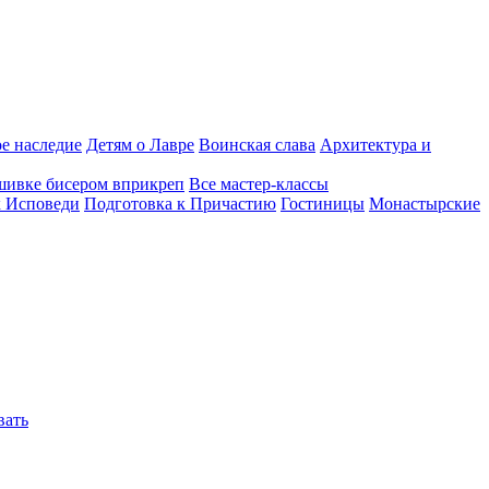
е наследие
Детям о Лавре
Воинская слава
Архитектура и
шивке бисером вприкреп
Все мастер-классы
к Исповеди
Подготовка к Причастию
Гостиницы
Монастырские
вать