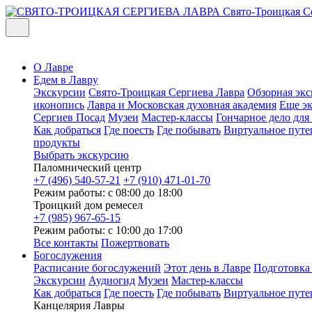
Свято-Троицкая С
О Лавре
Едем в Лавру
Экскурсии
Свято-Троицкая Сергиева Лавра
Обзорная экс
иконопись
Лавра и Московская духовная академия
Еще э
Сергиев Посад
Музеи
Мастер-классы
Гончарное дело дл
Как добраться
Где поесть
Где побывать
Виртуальное путе
продукты
Выбрать экскурсию
Паломнический центр
+7 (496) 540-57-21
+7 (910) 471-01-70
Режим работы: с 08:00 до 18:00
Троицкий дом ремесел
+7 (985) 967-65-15
Режим работы: с 10:00 до 17:00
Все контакты
Пожертвовать
Богослужения
Расписание богослужений
Этот день в Лавре
Подготовка
Экскурсии
Аудиогид
Музеи
Мастер-классы
Как добраться
Где поесть
Где побывать
Виртуальное путе
Канцелярия Лавры