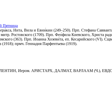
ой Пятница
ра́кса, Нита, Вила и Евни́кии (249–250). Прп. Стефана Савваита
, митр. Ростовского (1709). Прп. Фео́фила Киевского, Христа ра
мского (363). Прп. Иоанна Хозеви́та, еп. Кесарийского (VI). Сщм
(1918); прмч. Геннадия Парфентьева (1919).
АЛЕНТИН, Иером. АРИСТАРХ, ДАЛМАТ, ВАРЛААМ (Ч.), ЕВ