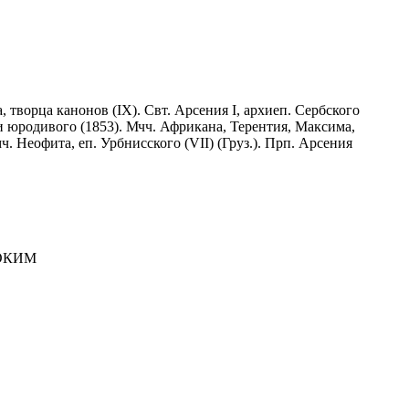
, творца канонов (IX). Свт. Арсения I, архиеп. Сербского
ди юродивого (1853). Мчч. Африкана, Терентия, Максима,
ч. Неофита, еп. Урбнисского (VII) (Груз.). Прп. Арсения
ДОКИМ