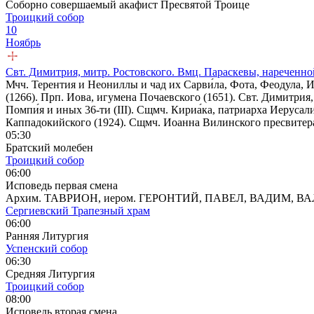
Соборно совершаемый акафист Пресвятой Троице
Троицкий собор
10
Ноябрь
Свт. Димитрия, митр. Ростовского. Вмц. Параскевы, нареченн
Мчч. Терентия и Неониллы и чад их Сарви́ла, Фота, Феодула, Ие
(1266). Прп. Иова, игумена Почаевского (1651). Свт. Димитрия
Помпи́я и иных 36-ти (III). Сщмч. Кириа́ка, патриарха Иерусали
Каппадокийского (1924). Сщмч. Иоанна Вилинского пресвитера 
05:30
Братский молебен
Троицкий собор
06:00
Исповедь первая смена
Архим. ТАВРИОН, иером. ГЕРОНТИЙ, ПАВЕЛ, ВАДИМ, В
Сергиевский Трапезный храм
06:00
Ранняя Литургия
Успенский собор
06:30
Средняя Литургия
Троицкий собор
08:00
Исповедь вторая смена