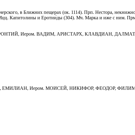
ечерского, в Ближних пещерах (ок. 1114). Прп. Нестора, некниж
Мцц. Капитолины и Еротии́ды (304). Мч. Марка и иже с ним. Прм
РОНТИЙ, Иером. ВАДИМ, АРИСТАРХ, КЛАВДИАН, ДАЛМАТ, В
ТИН, ЕМИЛИАН, Иером. МОИСЕЙ, НИКИФОР, ФЕОДОР, ФИЛ