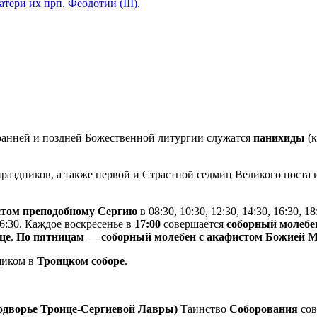
ери их прп. Феодотии (III).
анней и поздней Божественной литургии служатся
панихиды
(к
раздников, а также первой и Страстной седмиц Великого поста
истом преподобному Сергию
в 08:30, 10:30, 12:30, 14:30, 16:30, 18
 16:30. Каждое воскресенье в
17:00
совершается
соборный молебе
це
.
По пятницам
—
соборный молебен с акафистом Божией 
щиком в
Троицком соборе
.
подворье Троице-Сергиевой Лавры)
Таинство
Соборования
сов