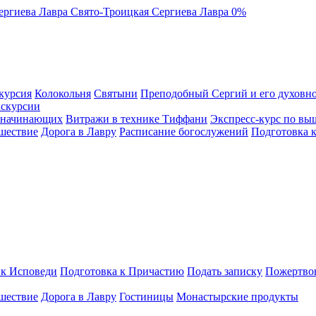
ергиева Лавра
Свято-Троицкая Сергиева Лавра
0%
курсия
Колокольня
Святыни
Преподобный Сергий и его духовно
кскурсии
я начинающих
Витражи в технике Тиффани
Экспресс-курс по вы
шествие
Дорога в Лавру
Расписание богослужений
Подготовка 
 к Исповеди
Подготовка к Причастию
Подать записку
Пожертво
шествие
Дорога в Лавру
Гостиницы
Монастырские продукты