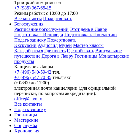
Троицкий дом ремесел
+7 (985) 967-65-15
Режим работы: с 10:00 до 17:00
Все контакты
Пожертвовать
Богослужения
Расписание богослужений
Этот день в Лавре
Подготовка к Исповеди
Подготовка к Причастию
Подать записку
Пожертвовать
Экскурсии
Аудиогид
Музеи
Мастер-классы
Как добраться
Где поесть
Где побывать
Виртуальное
путешествие
Дорога в Лавру
Гостиницы
Монастырские
продукты
Канцелярия Лавры
+7 (496) 540-59-42
тел.
+7 (496) 547-70-35
тел./факс
(с 08:00 до 17:00)
электронная почта канцелярии (для официальной
переписки, по вопросам аккредитации):
office@lavra.ru
Все контакты
Подать записку
Гостиницы
Мастерские
Соцслужба
Хронология