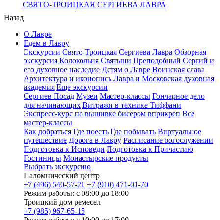
СВЯТО-ТРОИЦКАЯ СЕРГИЕВА ЛАВРА
Назад
О Лавре
Едем в Лавру
Экскурсии
Свято-Троицкая Сергиева Лавра
Обзорная
экскурсия
Колокольня
Святыни
Преподобный Сергий и
его духовное наследие
Детям о Лавре
Воинская слава
Архитектура и иконопись
Лавра и Московская духовная
академия
Еще экскурсии
Сергиев Посад
Музеи
Мастер-классы
Гончарное дело
для начинающих
Витражи в технике Тиффани
Экспресс-курс по вышивке бисером вприкреп
Все
мастер-классы
Как добраться
Где поесть
Где побывать
Виртуальное
путешествие
Дорога в Лавру
Расписание богослужений
Подготовка к Исповеди
Подготовка к Причастию
Гостиницы
Монастырские продукты
Выбрать экскурсию
Паломнический центр
+7 (496) 540-57-21
+7 (910) 471-01-70
Режим работы: с 08:00 до 18:00
Троицкий дом ремесел
+7 (985) 967-65-15
Режим работы: с 10:00 до 17:00