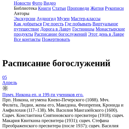
Новости
Фото
Видео
Библиотека
Книги
Статьи
Проповеди
Жития
Рукописи
Авторы
Экскурсии
Аудиогид
Музеи
Мастер-классы
Как добраться
Где поесть
Где побывать
Виртуальное
путешествие
Дорога в Лавру
Гостиницы
Монастырские
продукты
Расписание богослужений
Этот день в Лавре
Все контакты
Пожертвовать
Расписание богослужений
05
Апрель
Прмч. Никона еп. и 199-ти учеников его.
Прп. Никона, игумена Киево-Печерского (1088). Мчч.
Фили́та, Лидии, жены его, Македона, Феопрепия, Кронида и
Амфилохия (117–138). Мч. Василия Мангазе́йского (1600).
Сщмч. Константина Снятиновского пресвитера (1918); сщмч.
Макария Квиткина пресвитера (1931); сщмч. Стефана
Преображенского пресвитера (после 1937); сщмч. Василия