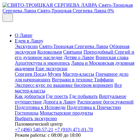
Свято-Троицкая
Сергиева Лавра
Свято-Троицкая Сергиева Лавра
0%
О Лавре
Едем в Лавру
Экскурсии
Свято-Троицкая Сергиева Лавра
Обзорная
экскурсия
Колокольня
Святыни
Преподобный Сергий и
его духовное наследие
Детям о Лавре
Воинская слава
Архитектура и иконопись
Лавра и Московская духовная
академия
Еще экскурсии
Сергиев Посад
Музеи
Мастер-классы
Гончарное дело
для начинающих
Витражи в технике Тиффани
Экспресс-курс по вышивке бисером вприкреп
Все
мастер-классы
Как добраться
Где поесть
Где побывать
Виртуальное
путешествие
Дорога в Лавру
Расписание богослужений
Подготовка к Исповеди
Подготовка к Причастию
Гостиницы
Монастырские продукты
Выбрать экскурсию
Паломнический центр
+7 (496) 540-57-21
+7 (910) 471-01-70
Режим работы: с 08:00 до 18:00