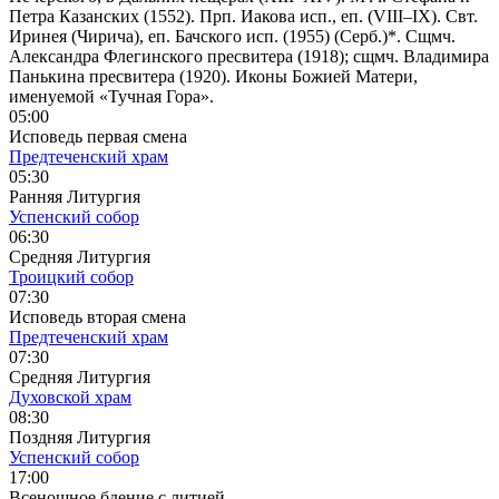
Петра Казанских (1552). Прп. Иакова исп., еп. (VIII–IX). Свт.
Иринея (Чирича), еп. Бачского исп. (1955) (Серб.)*. Сщмч.
Александра Флегинского пресвитера (1918); сщмч. Владимира
Панькина пресвитера (1920). Иконы Божией Матери,
именуемой «Тучная Гора».
05:00
Исповедь первая смена
Предтеченский храм
05:30
Ранняя Литургия
Успенский собор
06:30
Средняя Литургия
Троицкий собор
07:30
Исповедь вторая смена
Предтеченский храм
07:30
Средняя Литургия
Духовской храм
08:30
Поздняя Литургия
Успенский собор
17:00
Всенощное бдение с литией