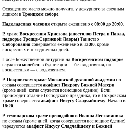
Освященное масло можно получить у дежурного за свечным
ящиком в
Троицком соборе
.
Надкладезная часовня
открыта ежедневно
с 08:00 до 20:00
.
В храме
Воскресения Христова (апостолов Петра и Павла,
подворье Троице-Сергиевой Лавры)
Таинство
Соборования
совершается ежедневно
в 13:00
, кроме
воскресных и праздничных дней.
После Божественной литургии на
Воскресенском подворье
служится
молебен
: в будние дни — без водосвятия, по
воскресеньям — с водосвятием.
В
Покровском храме Московской духовной академии
по
средам совершается
акафист Покрову Божией Матери
(кроме дней, когда служится всенощное бдение). Если
происходит отдание Господского праздника, то в Покровском
храме совершается
акафист Иисусу Сладчайшему
. Начало
в
18:20
.
В
семинарском храме преподобного Иоанна Лествичника
по средам (кроме дней, когда совершается всенощное бдение)
чередуются
акафист Иисусу Сладчайшему и Божией