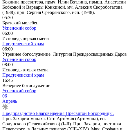
Коклина пресвитера, прмч. Илии Вятлина, прмцц. Анастасии
Бобковой и Варвары Конкиной, мч. Алексия Скоробогатова
(1938); прп. Сергия Сребрянского, исп. (1948).
05:30
Братский молебен
Успенский собор
06:00
Исповедь первая смена
Предтеченский храм
06:00
Утреннее богослужение. Литургия Преждеосвященных Даров
Успенский собор
08:00
Исповедь вторая смена
Предтеченский храм
16:45
Вечернее богослужение
Успенский собор
06
Апрель
Предпразднство Благовещения Пресвятой Богородицы.
Прп. Захарии монаха. Свт. Арте́мия (Артемона), еп.
Солунского (Селевкийского) (I–II). Прп. Захарии, постника
Печерского, в Дальних пещерах (XIII–XIV). Мчч. Стефана и