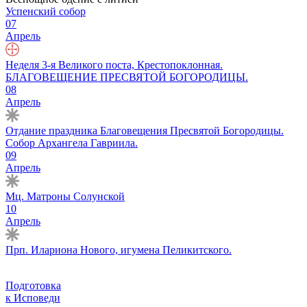
Успенский собор
07
Апрель
Неделя 3-я Великого поста, Крестопоклонная.
БЛАГОВЕЩЕНИЕ ПРЕСВЯТОЙ БОГОРОДИЦЫ.
08
Апрель
Отдание праздника Благовещения Пресвятой Богородицы.
Собор Архангела Гавриила.
09
Апрель
Мц. Матроны Солунской
10
Апрель
Прп. Илариона Нового, игумена Пеликитского.
Подготовка
к Исповеди