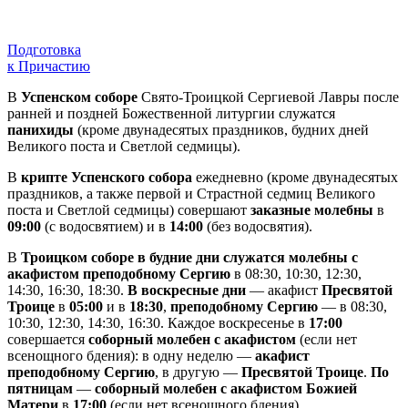
Подготовка
к Причастию
В
Успенском соборе
Свято-Троицкой Сергиевой Лавры после
ранней и поздней Божественной литургии служатся
панихиды
(кроме двунадесятых праздников, будних дней
Великого поста и Светлой седмицы).
В
крипте Успенского собора
ежедневно (кроме двунадесятых
праздников, а также первой и Страстной седмиц Великого
поста и Светлой седмицы) совершают
заказные молебны
в
09:00
(с водосвятием) и в
14:00
(без водосвятия).
В
Троицком соборе в будние дни служатся молебны с
акафистом преподобному Сергию
в 08:30, 10:30, 12:30,
14:30, 16:30, 18:30.
В воскресные дни
— акафист
Пресвятой
Троице
в
05:00
и в
18:30
,
преподобному Сергию
— в 08:30,
10:30, 12:30, 14:30, 16:30. Каждое воскресенье в
17:00
совершается
соборный молебен с акафистом
(если нет
всенощного бдения): в одну неделю —
акафист
преподобному Сергию
, в другую —
Пресвятой Троице
.
По
пятницам
—
соборный молебен с акафистом Божией
Матери
в
17:00
(если нет всенощного бдения).