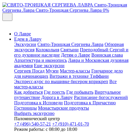
Свято-Троицкая
Сергиева Лавра
Свято-Троицкая Сергиева Лавра
0%
О Лавре
Едем в Лавру
Экскурсии
Свято-Троицкая Сергиева Лавра
Обзорная
экскурсия
Колокольня
Святыни
Преподобный Сергий и
его духовное наследие
Детям о Лавре
Воинская слава
Архитектура и иконопись
Лавра и Московская духовная
академия
Еще экскурсии
Сергиев Посад
Музеи
Мастер-классы
Гончарное дело
для начинающих
Витражи в технике Тиффани
Экспресс-курс по вышивке бисером вприкреп
Все
мастер-классы
Как добраться
Где поесть
Где побывать
Виртуальное
путешествие
Дорога в Лавру
Расписание богослужений
Подготовка к Исповеди
Подготовка к Причастию
Гостиницы
Монастырские продукты
Выбрать экскурсию
Паломнический центр
+7 (496) 540-57-21
+7 (910) 471-01-70
Режим работы: с 08:00 до 18:00