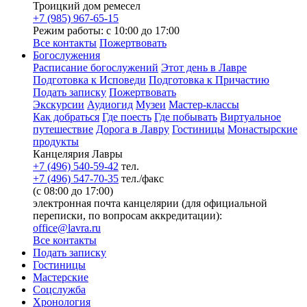
Троицкий дом ремесел
+7 (985) 967-65-15
Режим работы: с 10:00 до 17:00
Все контакты
Пожертвовать
Богослужения
Расписание богослужений
Этот день в Лавре
Подготовка к Исповеди
Подготовка к Причастию
Подать записку
Пожертвовать
Экскурсии
Аудиогид
Музеи
Мастер-классы
Как добраться
Где поесть
Где побывать
Виртуальное
путешествие
Дорога в Лавру
Гостиницы
Монастырские
продукты
Канцелярия Лавры
+7 (496) 540-59-42
тел.
+7 (496) 547-70-35
тел./факс
(с 08:00 до 17:00)
электронная почта канцелярии (для официальной
переписки, по вопросам аккредитации):
office@lavra.ru
Все контакты
Подать записку
Гостиницы
Мастерские
Соцслужба
Хронология