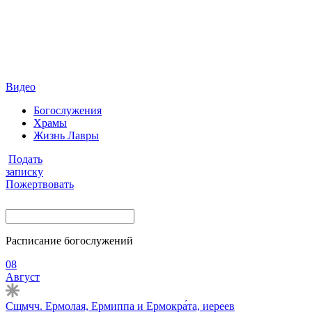
Видео
Богослужения
Храмы
Жизнь Лавры
Подать
записку
Пожертвовать
Расписание богослужений
08
Август
Сщмчч. Ермолая, Ермиппа и Ермокра́та, иереев