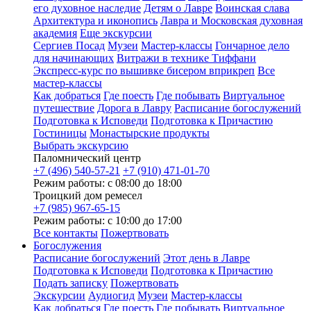
его духовное наследие
Детям о Лавре
Воинская слава
Архитектура и иконопись
Лавра и Московская духовная
академия
Еще экскурсии
Сергиев Посад
Музеи
Мастер-классы
Гончарное дело
для начинающих
Витражи в технике Тиффани
Экспресс-курс по вышивке бисером вприкреп
Все
мастер-классы
Как добраться
Где поесть
Где побывать
Виртуальное
путешествие
Дорога в Лавру
Расписание богослужений
Подготовка к Исповеди
Подготовка к Причастию
Гостиницы
Монастырские продукты
Выбрать экскурсию
Паломнический центр
+7 (496) 540-57-21
+7 (910) 471-01-70
Режим работы: с 08:00 до 18:00
Троицкий дом ремесел
+7 (985) 967-65-15
Режим работы: с 10:00 до 17:00
Все контакты
Пожертвовать
Богослужения
Расписание богослужений
Этот день в Лавре
Подготовка к Исповеди
Подготовка к Причастию
Подать записку
Пожертвовать
Экскурсии
Аудиогид
Музеи
Мастер-классы
Как добраться
Где поесть
Где побывать
Виртуальное