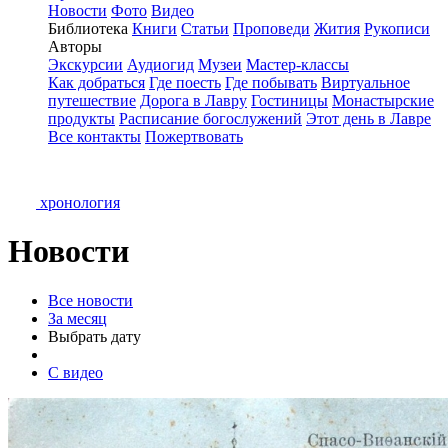
Новости
Фото
Видео
Библиотека
Книги
Статьи
Проповеди
Жития
Рукописи
Авторы
Экскурсии
Аудиогид
Музеи
Мастер-классы
Как добраться
Где поесть
Где побывать
Виртуальное
путешествие
Дорога в Лавру
Гостиницы
Монастырские
продукты
Расписание богослужений
Этот день в Лавре
Все контакты
Пожертвовать
хронология
Новости
Все новости
За месяц
Выбрать дату
С видео