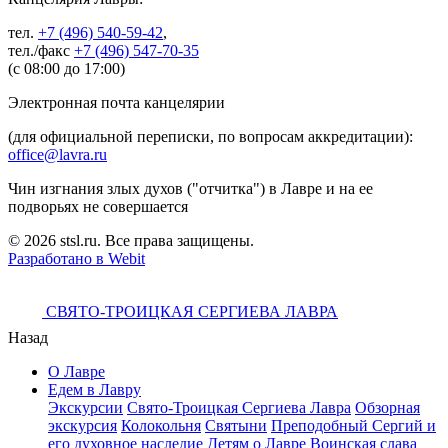
тел.
+7 (496) 540-59-42
,
тел./факс
+7 (496) 547-70-35
(с 08:00 до 17:00)
Электронная почта канцелярии
(для официальной переписки, по вопросам аккредитации):
office@lavra.ru
Чин изгнания злых духов ("отчитка") в Лавре и на ее
подворьях не совершается
© 2026 stsl.ru. Все права защищены.
Разработано в Webit
СВЯТО-ТРОИЦКАЯ СЕРГИЕВА ЛАВРА
Назад
О Лавре
Едем в Лавру
Экскурсии
Свято-Троицкая Сергиева Лавра
Обзорная
экскурсия
Колокольня
Святыни
Преподобный Сергий и
его духовное наследие
Детям о Лавре
Воинская слава