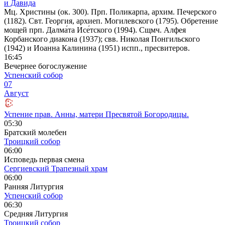
и Давида
Мц. Христины (ок. 300). Прп. Поликарпа, архим. Печерского
(1182). Свт. Георгия, архиеп. Могилевского (1795). Обретение
мощей прп. Далма́та Исе́тского (1994). Сщмч. Алфея
Корбанского диакона (1937); свв. Николая Понгильского
(1942) и Иоанна Калинина (1951) испп., пресвитеров.
16:45
Вечернее богослужение
Успенский собор
07
Август
Успение прав. Анны, матери Пресвятой Богородицы.
05:30
Братский молебен
Троицкий собор
06:00
Исповедь первая смена
Сергиевский Трапезный храм
06:00
Ранняя Литургия
Успенский собор
06:30
Средняя Литургия
Троицкий собор