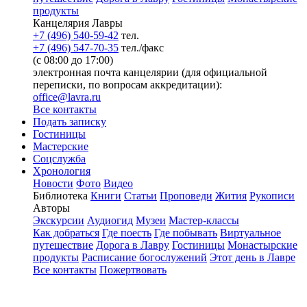
продукты
Канцелярия Лавры
+7 (496) 540-59-42
тел.
+7 (496) 547-70-35
тел./факс
(с 08:00 до 17:00)
электронная почта канцелярии (для официальной
переписки, по вопросам аккредитации):
office@lavra.ru
Все контакты
Подать записку
Гостиницы
Мастерские
Соцслужба
Хронология
Новости
Фото
Видео
Библиотека
Книги
Статьи
Проповеди
Жития
Рукописи
Авторы
Экскурсии
Аудиогид
Музеи
Мастер-классы
Как добраться
Где поесть
Где побывать
Виртуальное
путешествие
Дорога в Лавру
Гостиницы
Монастырские
продукты
Расписание богослужений
Этот день в Лавре
Все контакты
Пожертвовать