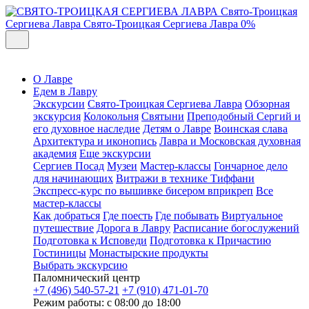
Свято-Троицкая
Сергиева Лавра
Свято-Троицкая Сергиева Лавра
0%
О Лавре
Едем в Лавру
Экскурсии
Свято-Троицкая Сергиева Лавра
Обзорная
экскурсия
Колокольня
Святыни
Преподобный Сергий и
его духовное наследие
Детям о Лавре
Воинская слава
Архитектура и иконопись
Лавра и Московская духовная
академия
Еще экскурсии
Сергиев Посад
Музеи
Мастер-классы
Гончарное дело
для начинающих
Витражи в технике Тиффани
Экспресс-курс по вышивке бисером вприкреп
Все
мастер-классы
Как добраться
Где поесть
Где побывать
Виртуальное
путешествие
Дорога в Лавру
Расписание богослужений
Подготовка к Исповеди
Подготовка к Причастию
Гостиницы
Монастырские продукты
Выбрать экскурсию
Паломнический центр
+7 (496) 540-57-21
+7 (910) 471-01-70
Режим работы: с 08:00 до 18:00