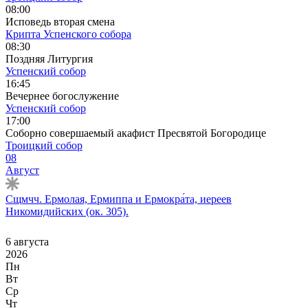
08:00
Исповедь вторая смена
Крипта Успенского собора
08:30
Поздняя Литургия
Успенский собор
16:45
Вечернее богослужение
Успенский собор
17:00
Соборно совершаемый акафист Пресвятой Богородице
Троицкий собор
08
Август
Сщмчч. Ермолая, Ермиппа и Ермокра́та, иереев
Никомидийских (ок. 305).
6 августа
2026
Пн
Вт
Ср
Чт