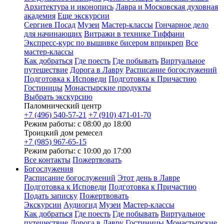
Архитектура и иконопись
Лавра и Московская духовная
академия
Еще экскурсии
Сергиев Посад
Музеи
Мастер-классы
Гончарное дело
для начинающих
Витражи в технике Тиффани
Экспресс-курс по вышивке бисером вприкреп
Все
мастер-классы
Как добраться
Где поесть
Где побывать
Виртуальное
путешествие
Дорога в Лавру
Расписание богослужений
Подготовка к Исповеди
Подготовка к Причастию
Гостиницы
Монастырские продукты
Выбрать экскурсию
Паломнический центр
+7 (496) 540-57-21
+7 (910) 471-01-70
Режим работы: с 08:00 до 18:00
Троицкий дом ремесел
+7 (985) 967-65-15
Режим работы: с 10:00 до 17:00
Все контакты
Пожертвовать
Богослужения
Расписание богослужений
Этот день в Лавре
Подготовка к Исповеди
Подготовка к Причастию
Подать записку
Пожертвовать
Экскурсии
Аудиогид
Музеи
Мастер-классы
Как добраться
Где поесть
Где побывать
Виртуальное
путешествие
Дорога в Лавру
Гостиницы
Монастырские