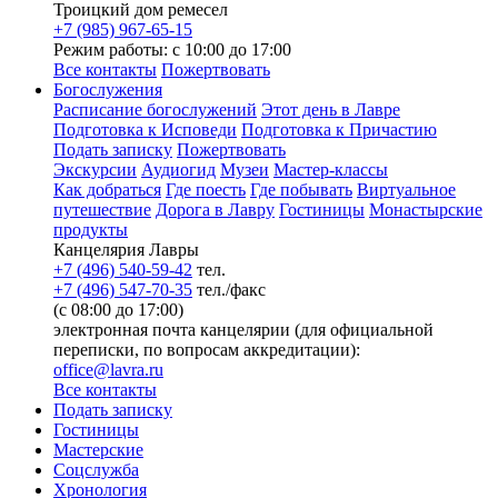
Троицкий дом ремесел
+7 (985) 967-65-15
Режим работы: с 10:00 до 17:00
Все контакты
Пожертвовать
Богослужения
Расписание богослужений
Этот день в Лавре
Подготовка к Исповеди
Подготовка к Причастию
Подать записку
Пожертвовать
Экскурсии
Аудиогид
Музеи
Мастер-классы
Как добраться
Где поесть
Где побывать
Виртуальное
путешествие
Дорога в Лавру
Гостиницы
Монастырские
продукты
Канцелярия Лавры
+7 (496) 540-59-42
тел.
+7 (496) 547-70-35
тел./факс
(с 08:00 до 17:00)
электронная почта канцелярии (для официальной
переписки, по вопросам аккредитации):
office@lavra.ru
Все контакты
Подать записку
Гостиницы
Мастерские
Соцслужба
Хронология