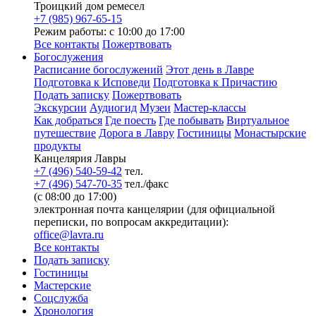
Троицкий дом ремесел
+7 (985) 967-65-15
Режим работы: с 10:00 до 17:00
Все контакты
Пожертвовать
Богослужения
Расписание богослужений
Этот день в Лавре
Подготовка к Исповеди
Подготовка к Причастию
Подать записку
Пожертвовать
Экскурсии
Аудиогид
Музеи
Мастер-классы
Как добраться
Где поесть
Где побывать
Виртуальное
путешествие
Дорога в Лавру
Гостиницы
Монастырские
продукты
Канцелярия Лавры
+7 (496) 540-59-42
тел.
+7 (496) 547-70-35
тел./факс
(с 08:00 до 17:00)
электронная почта канцелярии (для официальной
переписки, по вопросам аккредитации):
office@lavra.ru
Все контакты
Подать записку
Гостиницы
Мастерские
Соцслужба
Хронология