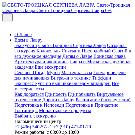
Свято-Троицкая
Сергиева Лавра
Свято-Троицкая Сергиева Лавра
0%
О Лавре
Едем в Лавру
Экскурсии
Свято-Троицкая Сергиева Лавра
Обзорная
экскурсия
Колокольня
Святыни
Преподобный Сергий и
его духовное наследие
Детям о Лавре
Воинская слава
Архитектура и иконопись
Лавра и Московская духовная
академия
Еще экскурсии
Сергиев Посад
Музеи
Мастер-классы
Гончарное дело
для начинающих
Витражи в технике Тиффани
Экспресс-курс по вышивке бисером вприкреп
Все
мастер-классы
Как добраться
Где поесть
Где побывать
Виртуальное
путешествие
Дорога в Лавру
Расписание богослужений
Подготовка к Исповеди
Подготовка к Причастию
Гостиницы
Монастырские продукты
Выбрать экскурсию
Паломнический центр
+7 (496) 540-57-21
+7 (910) 471-01-70
Режим работы: с 08:00 до 18:00