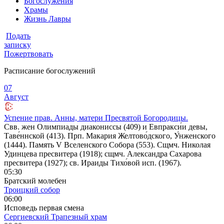
Богослужения
Храмы
Жизнь Лавры
Подать
записку
Пожертвовать
Расписание богослужений
07
Август
Успение прав. Анны, матери Пресвятой Богородицы.
Свв. жен Олимпиады диакониссы (409) и Евпракси́и девы,
Таве́ннской (413). Прп. Макария Желтово́дского, У́нженского
(1444). Память V Вселенского Собора (553). Сщмч. Николая
Удинцева пресвитера (1918); сщмч. Александра Сахарова
пресвитера (1927); св. Ираиды Тихо́вой исп. (1967).
05:30
Братский молебен
Троицкий собор
06:00
Исповедь первая смена
Сергиевский Трапезный храм