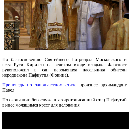
По благословению Святейшего Патриарха Московского и
всея Руси Кирилла на великом входе владыка Феогност
рукоположил в сан иеромонаха насельника обители
иеродиакона Пафнутия (Фокина).
Проповедь по запричастном стихе
произнес архимандрит
Павел.
По окончании богослужения хиротонисанный отец Пафнутий
вынес молящимся крест для целования.