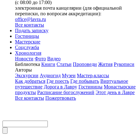
(с 08:00 до 17:00)
электронная почта канцелярии (для официальной
переписки, по вопросам аккредитации):
office@lavra.ru
Все контакты
Подать записку
Гостиницы
Мастерские
Соцслужба
Хронология
Новости
Фото
Видео
Библиотека
Книги
Статьи
Проповеди
Жития
Рукописи
Авторы
Экскурсии
Аудиогид
Музеи
Мастер-классы
Как добраться
Где поесть
Где побывать
Виртуальное
путешествие
Дорога в Лавру
Гостиницы
Монастырские
продукты
Расписание богослужений
Этот день в Лавре
Все контакты
Пожертвовать