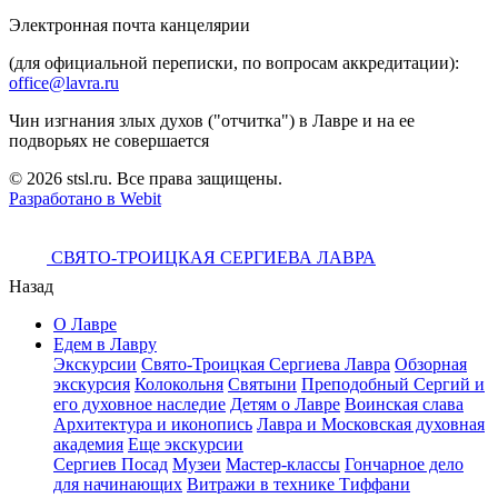
Электронная почта канцелярии
(для официальной переписки, по вопросам аккредитации):
office@lavra.ru
Чин изгнания злых духов ("отчитка") в Лавре и на ее
подворьях не совершается
© 2026 stsl.ru. Все права защищены.
Разработано в Webit
СВЯТО-ТРОИЦКАЯ СЕРГИЕВА ЛАВРА
Назад
О Лавре
Едем в Лавру
Экскурсии
Свято-Троицкая Сергиева Лавра
Обзорная
экскурсия
Колокольня
Святыни
Преподобный Сергий и
его духовное наследие
Детям о Лавре
Воинская слава
Архитектура и иконопись
Лавра и Московская духовная
академия
Еще экскурсии
Сергиев Посад
Музеи
Мастер-классы
Гончарное дело
для начинающих
Витражи в технике Тиффани