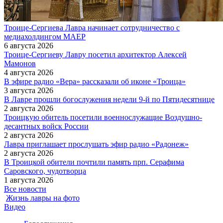
Троице-Сергиева Лавра начинает сотрудничество с
медиахолдингом МАЕР
6 августа 2026
Троице-Сергиеву Лавру посетил архитектор Алексей
Мамонов
4 августа 2026
В эфире радио «Вера» рассказали об иконе «Троица»
3 августа 2026
В Лавре прошли богослужения недели 9-й по Пятидесятнице
2 августа 2026
Троицкую обитель посетили военнослужащие Воздушно-
десантных войск России
2 августа 2026
Лавра приглашает прослушать эфир радио «Радонеж»
2 августа 2026
В Троицкой обители почтили память прп. Серафима
Саровского, чудотворца
1 августа 2026
Все новости
Жизнь лавры на фото
Видео