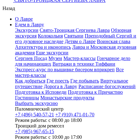
СВЯТО-ТРОИЦКАЯ СЕРГИЕВА ЛАВРА
Назад
О Лавре
Едем в Лавру
Экскурсии
Свято-Троицкая Сергиева Лавра
Обзорная
экскурсия
Колокольня
Святыни
Преподобный Сергий и
его духовное наследие
Детям о Лавре
Воинская слава
Архитектура и иконопись
Лавра и Московская духовная
академия
Еще экскурсии
Сергиев Посад
Музеи
Мастер-классы
Гончарное дело
для начинающих
Витражи в технике Тиффани
Экспресс-курс по вышивке бисером вприкреп
Все
мастер-классы
Как добраться
Где поесть
Где побывать
Виртуальное
путешествие
Дорога в Лавру
Расписание богослужений
Подготовка к Исповеди
Подготовка к Причастию
Гостиницы
Монастырские продукты
Выбрать экскурсию
Паломнический центр
+7 (496) 540-57-21
+7 (910) 471-01-70
Режим работы: с 08:00 до 18:00
Троицкий дом ремесел
+7 (985) 967-65-15
Режим работы: с 10:00 до 17:00