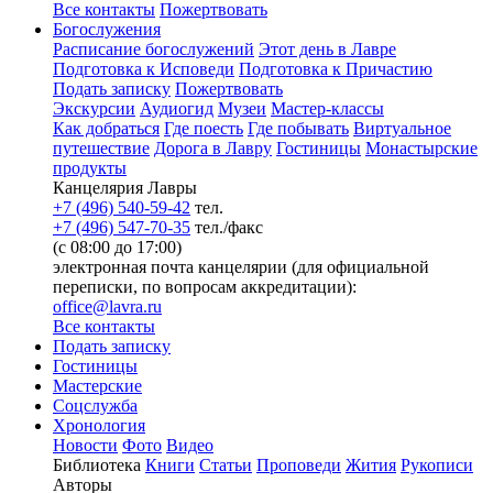
Все контакты
Пожертвовать
Богослужения
Расписание богослужений
Этот день в Лавре
Подготовка к Исповеди
Подготовка к Причастию
Подать записку
Пожертвовать
Экскурсии
Аудиогид
Музеи
Мастер-классы
Как добраться
Где поесть
Где побывать
Виртуальное
путешествие
Дорога в Лавру
Гостиницы
Монастырские
продукты
Канцелярия Лавры
+7 (496) 540-59-42
тел.
+7 (496) 547-70-35
тел./факс
(с 08:00 до 17:00)
электронная почта канцелярии (для официальной
переписки, по вопросам аккредитации):
office@lavra.ru
Все контакты
Подать записку
Гостиницы
Мастерские
Соцслужба
Хронология
Новости
Фото
Видео
Библиотека
Книги
Статьи
Проповеди
Жития
Рукописи
Авторы