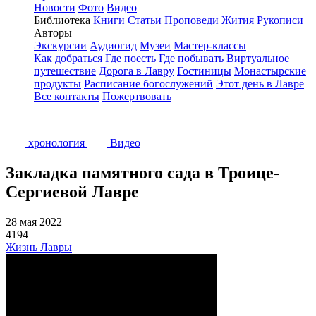
Новости
Фото
Видео
Библиотека
Книги
Статьи
Проповеди
Жития
Рукописи
Авторы
Экскурсии
Аудиогид
Музеи
Мастер-классы
Как добраться
Где поесть
Где побывать
Виртуальное
путешествие
Дорога в Лавру
Гостиницы
Монастырские
продукты
Расписание богослужений
Этот день в Лавре
Все контакты
Пожертвовать
хронология
Видео
Закладка памятного сада в Троице-
Сергиевой Лавре
28 мая 2022
4194
Жизнь Лавры