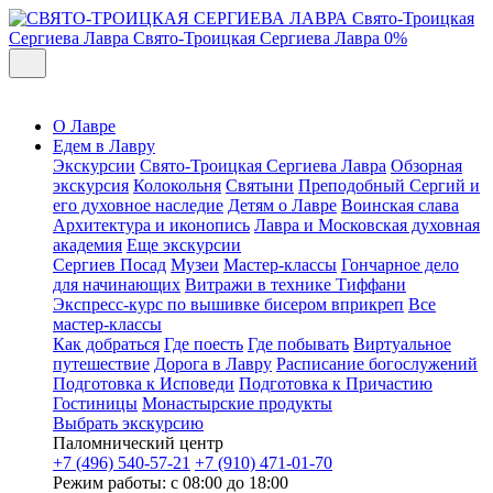
Свято-Троицкая
Сергиева Лавра
Свято-Троицкая Сергиева Лавра
0%
О Лавре
Едем в Лавру
Экскурсии
Свято-Троицкая Сергиева Лавра
Обзорная
экскурсия
Колокольня
Святыни
Преподобный Сергий и
его духовное наследие
Детям о Лавре
Воинская слава
Архитектура и иконопись
Лавра и Московская духовная
академия
Еще экскурсии
Сергиев Посад
Музеи
Мастер-классы
Гончарное дело
для начинающих
Витражи в технике Тиффани
Экспресс-курс по вышивке бисером вприкреп
Все
мастер-классы
Как добраться
Где поесть
Где побывать
Виртуальное
путешествие
Дорога в Лавру
Расписание богослужений
Подготовка к Исповеди
Подготовка к Причастию
Гостиницы
Монастырские продукты
Выбрать экскурсию
Паломнический центр
+7 (496) 540-57-21
+7 (910) 471-01-70
Режим работы: с 08:00 до 18:00