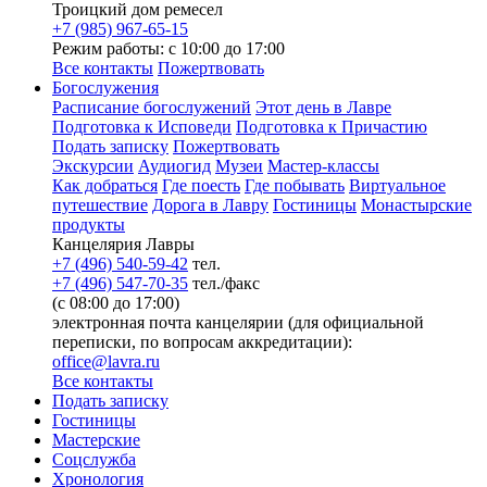
Троицкий дом ремесел
+7 (985) 967-65-15
Режим работы: с 10:00 до 17:00
Все контакты
Пожертвовать
Богослужения
Расписание богослужений
Этот день в Лавре
Подготовка к Исповеди
Подготовка к Причастию
Подать записку
Пожертвовать
Экскурсии
Аудиогид
Музеи
Мастер-классы
Как добраться
Где поесть
Где побывать
Виртуальное
путешествие
Дорога в Лавру
Гостиницы
Монастырские
продукты
Канцелярия Лавры
+7 (496) 540-59-42
тел.
+7 (496) 547-70-35
тел./факс
(с 08:00 до 17:00)
электронная почта канцелярии (для официальной
переписки, по вопросам аккредитации):
office@lavra.ru
Все контакты
Подать записку
Гостиницы
Мастерские
Соцслужба
Хронология