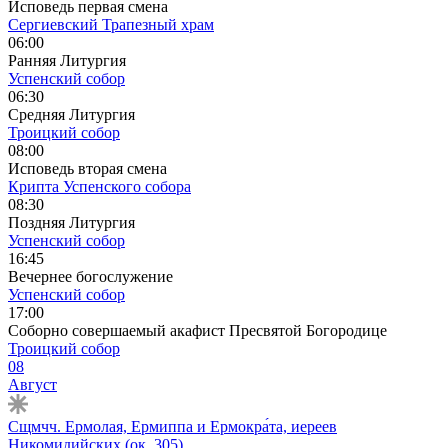
Исповедь первая смена
Сергиевский Трапезный храм
06:00
Ранняя Литургия
Успенский собор
06:30
Средняя Литургия
Троицкий собор
08:00
Исповедь вторая смена
Крипта Успенского собора
08:30
Поздняя Литургия
Успенский собор
16:45
Вечернее богослужение
Успенский собор
17:00
Соборно совершаемый акафист Пресвятой Богородице
Троицкий собор
08
Август
Сщмчч. Ермолая, Ермиппа и Ермокра́та, иереев
Никомидийских (ок. 305).