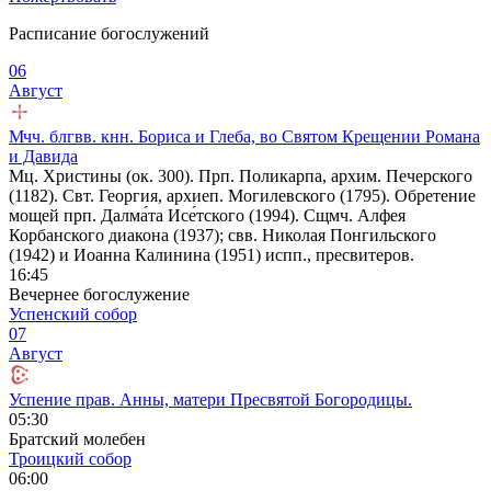
Расписание богослужений
06
Август
Мчч. блгвв. кнн. Бориса и Глеба, во Святом Крещении Романа
и Давида
Мц. Христины (ок. 300). Прп. Поликарпа, архим. Печерского
(1182). Свт. Георгия, архиеп. Могилевского (1795). Обретение
мощей прп. Далма́та Исе́тского (1994). Сщмч. Алфея
Корбанского диакона (1937); свв. Николая Понгильского
(1942) и Иоанна Калинина (1951) испп., пресвитеров.
16:45
Вечернее богослужение
Успенский собор
07
Август
Успение прав. Анны, матери Пресвятой Богородицы.
05:30
Братский молебен
Троицкий собор
06:00