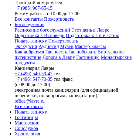
Троицкий дом ремесел
+7 (985) 967-65-15
Режим работы: с 10:00 до 17:00
Все контакты
Пожертвовать
Богослужения
Расписание богослужений
Этот день в Лавре
Подготовка к Исповеди
Подготовка к Причастию
Подать записку
Пожертвовать
Экскурсии
Аудиогид
Музеи
Мастер-классы
Как добраться
Где поесть
Где побывать
Виртуальное
путешествие
Дорога в Лавру
Гостиницы
Монастырские
продукты
Канцелярия Лавры
+7 (496) 540-59-42
тел.
+7 (496) 547-70-35
тел./факс
(с 08:00 до 17:00)
электронная почта канцелярии (для официальной
переписки, по вопросам аккредитации):
office@lavra.ru
Все контакты
Подать записку
Гостиницы
Мастерские
Соцслужба
Хронология