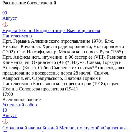
Расписание богослужений
09
Август
Неделя 10-я по Пятидесятнице. Вмч. и целителя
Пантелеимона
Прп. Германа Аляскинского (прославление 1970). Блж.
Николая Кочанова, Христа ради юродивого, Новгородского
(1392). Свт. Иоасафа, митр. Московского и всея Руси (1555).
Прп. Анфисы исп., игумении, и 90 сестер ее (VIII). Равноапп.
Климента, еп. О́хридского (916)*, Наума, Саввы, Гора́зда и
Ангеля́ра (Болг.). Собор Смоленских святых** (переходящее
празднование в воскресенье перед 28 июля). Сщмчч.
Амвросия, еп. Сарапульского, Платона Горных и
Пантелеимона Богоявленского пресвитеров (1918); сщмч.
Иоанна Соловьева пресвитера (1941).
17:00
Всенощное бдение
Успенский собор
10
Август
Смоленской иконы Божией Матери, именуемой «Одигитрия»