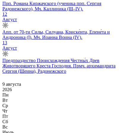
Прп. Романа Киржачского (ученика прп. Сергия
Радонежского), Мч. Каллиника (III–IV).
12
Август
Апп. от 70-ти Силы, Силуана, Криске́нта, Епене́та и
Андроника (I). Мч. Иоанна Воина (IV).
13
Август
Предпразднство Происхождения Честны́х Древ
Животворящего Креста Господня. Прмч. архимандрита
Сергия (Шеина), Радонежского
9 августа
2026
Пн
Вт
Ср
Чт
Пт
Сб
Вс
Июль