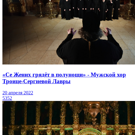
«Се Жених грядёт в полунощи» - Мужской хор
Троице-Сергиевой Лавры
20 апреля 2022
5352