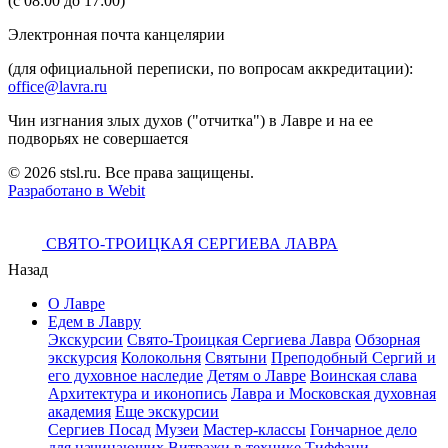
(с 08:00 до 17:00)
Электронная почта канцелярии
(для официальной переписки, по вопросам аккредитации):
office@lavra.ru
Чин изгнания злых духов ("отчитка") в Лавре и на ее
подворьях не совершается
© 2026 stsl.ru. Все права защищены.
Разработано в Webit
СВЯТО-ТРОИЦКАЯ СЕРГИЕВА ЛАВРА
Назад
О Лавре
Едем в Лавру
Экскурсии
Свято-Троицкая Сергиева Лавра
Обзорная
экскурсия
Колокольня
Святыни
Преподобный Сергий и
его духовное наследие
Детям о Лавре
Воинская слава
Архитектура и иконопись
Лавра и Московская духовная
академия
Еще экскурсии
Сергиев Посад
Музеи
Мастер-классы
Гончарное дело
для начинающих
Витражи в технике Тиффани