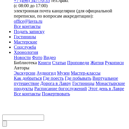
+7 (496) 547-70-35
тел./факс
(с 08:00 до 17:00)
электронная почта канцелярии (для официальной
переписки, по вопросам аккредитации):
office@lavra.ru
Все контакты
Подать записку
Гостиницы
Мастерские
Соцслужба
Хронология
Новости
Фото
Видео
Библиотека
Книги
Статьи
Проповеди
Жития
Рукописи
Авторы
Экскурсии
Аудиогид
Музеи
Мастер-классы
Как добраться
Где поесть
Где побывать
Виртуальное
путешествие
Дорога в Лавру
Гостиницы
Монастырские
продукты
Расписание богослужений
Этот день в Лавре
Все контакты
Пожертвовать