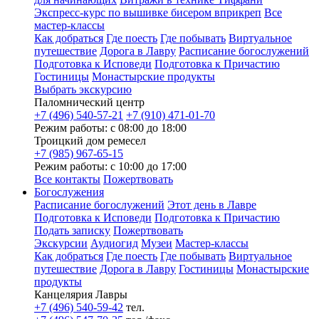
Экспресс-курс по вышивке бисером вприкреп
Все
мастер-классы
Как добраться
Где поесть
Где побывать
Виртуальное
путешествие
Дорога в Лавру
Расписание богослужений
Подготовка к Исповеди
Подготовка к Причастию
Гостиницы
Монастырские продукты
Выбрать экскурсию
Паломнический центр
+7 (496) 540-57-21
+7 (910) 471-01-70
Режим работы: с 08:00 до 18:00
Троицкий дом ремесел
+7 (985) 967-65-15
Режим работы: с 10:00 до 17:00
Все контакты
Пожертвовать
Богослужения
Расписание богослужений
Этот день в Лавре
Подготовка к Исповеди
Подготовка к Причастию
Подать записку
Пожертвовать
Экскурсии
Аудиогид
Музеи
Мастер-классы
Как добраться
Где поесть
Где побывать
Виртуальное
путешествие
Дорога в Лавру
Гостиницы
Монастырские
продукты
Канцелярия Лавры
+7 (496) 540-59-42
тел.