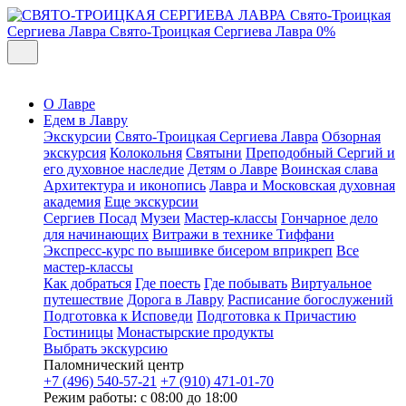
Свято-Троицкая
Сергиева Лавра
Свято-Троицкая Сергиева Лавра
0%
О Лавре
Едем в Лавру
Экскурсии
Свято-Троицкая Сергиева Лавра
Обзорная
экскурсия
Колокольня
Святыни
Преподобный Сергий и
его духовное наследие
Детям о Лавре
Воинская слава
Архитектура и иконопись
Лавра и Московская духовная
академия
Еще экскурсии
Сергиев Посад
Музеи
Мастер-классы
Гончарное дело
для начинающих
Витражи в технике Тиффани
Экспресс-курс по вышивке бисером вприкреп
Все
мастер-классы
Как добраться
Где поесть
Где побывать
Виртуальное
путешествие
Дорога в Лавру
Расписание богослужений
Подготовка к Исповеди
Подготовка к Причастию
Гостиницы
Монастырские продукты
Выбрать экскурсию
Паломнический центр
+7 (496) 540-57-21
+7 (910) 471-01-70
Режим работы: с 08:00 до 18:00