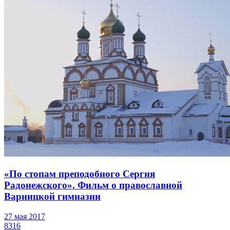
«По стопам преподобного Сергия
Радонежского». Фильм о православной
Варницкой гимназии
27 мая 2017
8316