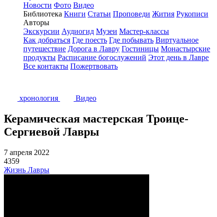
Новости
Фото
Видео
Библиотека
Книги
Статьи
Проповеди
Жития
Рукописи
Авторы
Экскурсии
Аудиогид
Музеи
Мастер-классы
Как добраться
Где поесть
Где побывать
Виртуальное
путешествие
Дорога в Лавру
Гостиницы
Монастырские
продукты
Расписание богослужений
Этот день в Лавре
Все контакты
Пожертвовать
хронология
Видео
Керамическая мастерская Троице-
Сергиевой Лавры
7 апреля 2022
4359
Жизнь Лавры