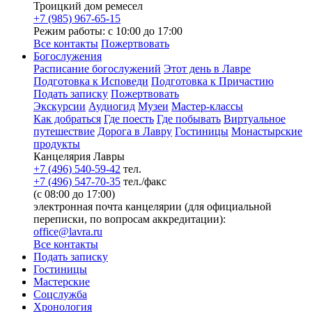
Троицкий дом ремесел
+7 (985) 967-65-15
Режим работы: с 10:00 до 17:00
Все контакты
Пожертвовать
Богослужения
Расписание богослужений
Этот день в Лавре
Подготовка к Исповеди
Подготовка к Причастию
Подать записку
Пожертвовать
Экскурсии
Аудиогид
Музеи
Мастер-классы
Как добраться
Где поесть
Где побывать
Виртуальное
путешествие
Дорога в Лавру
Гостиницы
Монастырские
продукты
Канцелярия Лавры
+7 (496) 540-59-42
тел.
+7 (496) 547-70-35
тел./факс
(с 08:00 до 17:00)
электронная почта канцелярии (для официальной
переписки, по вопросам аккредитации):
office@lavra.ru
Все контакты
Подать записку
Гостиницы
Мастерские
Соцслужба
Хронология