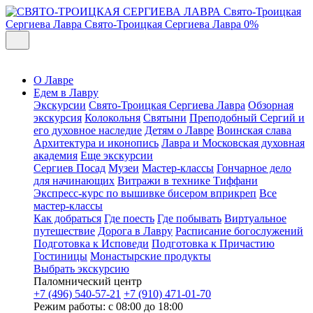
Свято-Троицкая
Сергиева Лавра
Свято-Троицкая Сергиева Лавра
0%
О Лавре
Едем в Лавру
Экскурсии
Свято-Троицкая Сергиева Лавра
Обзорная
экскурсия
Колокольня
Святыни
Преподобный Сергий и
его духовное наследие
Детям о Лавре
Воинская слава
Архитектура и иконопись
Лавра и Московская духовная
академия
Еще экскурсии
Сергиев Посад
Музеи
Мастер-классы
Гончарное дело
для начинающих
Витражи в технике Тиффани
Экспресс-курс по вышивке бисером вприкреп
Все
мастер-классы
Как добраться
Где поесть
Где побывать
Виртуальное
путешествие
Дорога в Лавру
Расписание богослужений
Подготовка к Исповеди
Подготовка к Причастию
Гостиницы
Монастырские продукты
Выбрать экскурсию
Паломнический центр
+7 (496) 540-57-21
+7 (910) 471-01-70
Режим работы: с 08:00 до 18:00