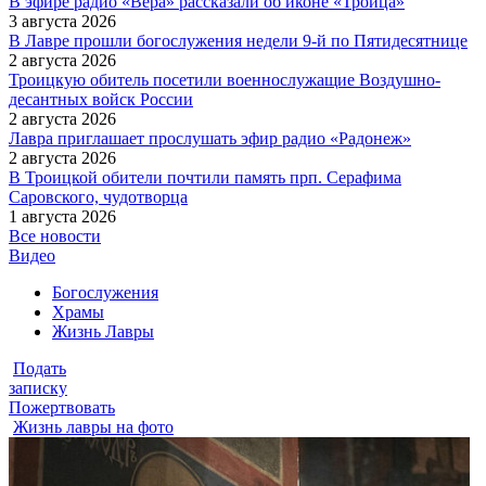
В эфире радио «Вера» рассказали об иконе «Троица»
3 августа 2026
В Лавре прошли богослужения недели 9-й по Пятидесятнице
2 августа 2026
Троицкую обитель посетили военнослужащие Воздушно-
десантных войск России
2 августа 2026
Лавра приглашает прослушать эфир радио «Радонеж»
2 августа 2026
В Троицкой обители почтили память прп. Серафима
Саровского, чудотворца
1 августа 2026
Все новости
Видео
Богослужения
Храмы
Жизнь Лавры
Подать
записку
Пожертвовать
Жизнь лавры на фото