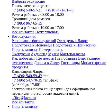
Выбрать экскурсию
Паломнический центр
+7 (496) 540-57-21
+7 (910) 471-01-70
Режим работы: с 08:00 до 18:00
Троицкий дом ремесел
+7 (985) 967-65-15
Режим работы: с 10:00 до 17:00
Все контакты
Пожертвовать
Богослужения
Расписание богослужений
Этот день в Лавре
Подготовка к Исповеди
Подготовка к Причастию
Подать записку
Пожертвовать
Экскурсии
Аудиогид
Музеи
Мастер-классы
Как добраться
Где поесть
Где побывать
Виртуальное
путешествие
Дорога в Лавру
Гостиницы
Монастырские
продукты
Канцелярия Лавры
+7 (496) 540-59-42
тел.
+7 (496) 547-70-35
тел./факс
(с 08:00 до 17:00)
электронная почта канцелярии (для официальной
переписки, по вопросам аккредитации):
office@lavra.ru
Все контакты
Подать записку