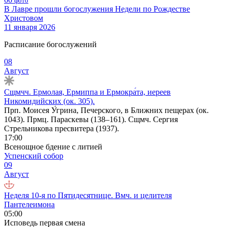
фото
В Лавре прошли богослужения Недели по Рождестве
Христовом
11 января 2026
Расписание богослужений
08
Август
Сщмчч. Ермолая, Ермиппа и Ермокра́та, иереев
Никомидийских (ок. 305).
Прп. Моисея У́грина, Печерского, в Ближних пещерах (ок.
1043). Прмц. Параскевы (138–161). Сщмч. Сергия
Стрельникова пресвитера (1937).
17:00
Всенощное бдение с литией
Успенский собор
09
Август
Неделя 10-я по Пятидесятнице. Вмч. и целителя
Пантелеимона
05:00
Исповедь первая смена