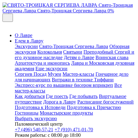
Свято-Троицкая
Сергиева Лавра
Свято-Троицкая Сергиева Лавра
0%
О Лавре
Едем в Лавру
Экскурсии
Свято-Троицкая Сергиева Лавра
Обзорная
экскурсия
Колокольня
Святыни
Преподобный Сергий и
его духовное наследие
Детям о Лавре
Воинская слава
Архитектура и иконопись
Лавра и Московская духовная
академия
Еще экскурсии
Сергиев Посад
Музеи
Мастер-классы
Гончарное дело
для начинающих
Витражи в технике Тиффани
Экспресс-курс по вышивке бисером вприкреп
Все
мастер-классы
Как добраться
Где поесть
Где побывать
Виртуальное
путешествие
Дорога в Лавру
Расписание богослужений
Подготовка к Исповеди
Подготовка к Причастию
Гостиницы
Монастырские продукты
Выбрать экскурсию
Паломнический центр
+7 (496) 540-57-21
+7 (910) 471-01-70
Режим работы: с 08:00 до 18:00