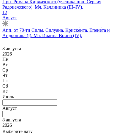
Прп. Романа Киржачского (ученика прп. Сергия
Радонежского), Мч. Каллиника (III–IV).
12
Август
Апп. от 70-ти Силы, Силуана, Криске́нта, Епене́та и
Андроника (I). Мч. Иоанна Воина (IV).
8 августа
2026
Пн
Вт
Ср
Чт
Пт
Сб
Вс
Июль
Август
8 августа
2026
Выберите дату