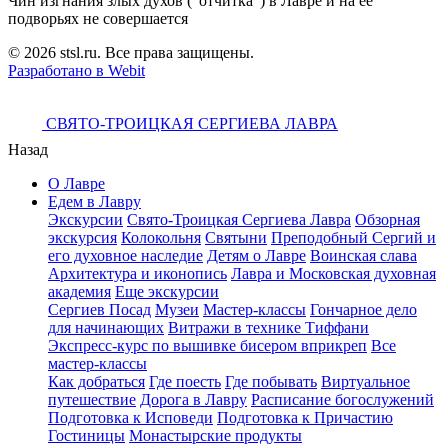
Чин изгнания злых духов ("отчитка") в Лавре и на ее
подворьях не совершается
© 2026 stsl.ru. Все права защищены.
Разработано в Webit
СВЯТО-ТРОИЦКАЯ СЕРГИЕВА ЛАВРА
Назад
О Лавре
Едем в Лавру
Экскурсии
Свято-Троицкая Сергиева Лавра
Обзорная
экскурсия
Колокольня
Святыни
Преподобный Сергий и
его духовное наследие
Детям о Лавре
Воинская слава
Архитектура и иконопись
Лавра и Московская духовная
академия
Еще экскурсии
Сергиев Посад
Музеи
Мастер-классы
Гончарное дело
для начинающих
Витражи в технике Тиффани
Экспресс-курс по вышивке бисером вприкреп
Все
мастер-классы
Как добраться
Где поесть
Где побывать
Виртуальное
путешествие
Дорога в Лавру
Расписание богослужений
Подготовка к Исповеди
Подготовка к Причастию
Гостиницы
Монастырские продукты