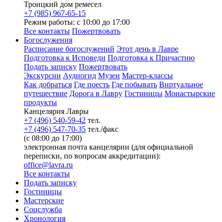
Троицкий дом ремесел
+7 (985) 967-65-15
Режим работы: с 10:00 до 17:00
Все контакты
Пожертвовать
Богослужения
Расписание богослужений
Этот день в Лавре
Подготовка к Исповеди
Подготовка к Причастию
Подать записку
Пожертвовать
Экскурсии
Аудиогид
Музеи
Мастер-классы
Как добраться
Где поесть
Где побывать
Виртуальное
путешествие
Дорога в Лавру
Гостиницы
Монастырские
продукты
Канцелярия Лавры
+7 (496) 540-59-42
тел.
+7 (496) 547-70-35
тел./факс
(с 08:00 до 17:00)
электронная почта канцелярии (для официальной
переписки, по вопросам аккредитации):
office@lavra.ru
Все контакты
Подать записку
Гостиницы
Мастерские
Соцслужба
Хронология