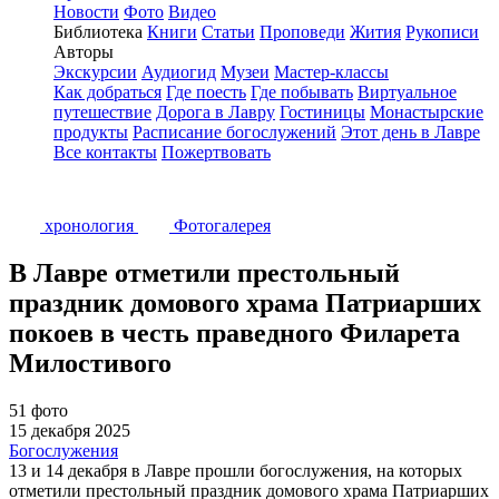
Новости
Фото
Видео
Библиотека
Книги
Статьи
Проповеди
Жития
Рукописи
Авторы
Экскурсии
Аудиогид
Музеи
Мастер-классы
Как добраться
Где поесть
Где побывать
Виртуальное
путешествие
Дорога в Лавру
Гостиницы
Монастырские
продукты
Расписание богослужений
Этот день в Лавре
Все контакты
Пожертвовать
хронология
Фотогалерея
В Лавре отметили престольный
праздник домового храма Патриарших
покоев в честь праведного Филарета
Милостивого
51 фото
15 декабря 2025
Богослужения
13 и 14 декабря в Лавре прошли богослужения, на которых
отметили престольный праздник домового храма Патриарших