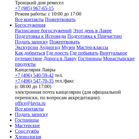
Троицкий дом ремесел
+7 (985) 967-65-15
Режим работы: с 10:00 до 17:00
Все контакты
Пожертвовать
Богослужения
Расписание богослужений
Этот день в Лавре
Подготовка к Исповеди
Подготовка к Причастию
Подать записку
Пожертвовать
Экскурсии
Аудиогид
Музеи
Мастер-классы
Как добраться
Где поесть
Где побывать
Виртуальное
путешествие
Дорога в Лавру
Гостиницы
Монастырские
продукты
Канцелярия Лавры
+7 (496) 540-59-42
тел.
+7 (496) 547-70-35
тел./факс
(с 08:00 до 17:00)
электронная почта канцелярии (для официальной
переписки, по вопросам аккредитации):
office@lavra.ru
Все контакты
Подать записку
Гостиницы
Мастерские
Соцслужба
Хронология