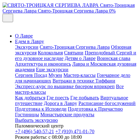
Свято-Троицкая
Сергиева Лавра
Свято-Троицкая Сергиева Лавра
0%
О Лавре
Едем в Лавру
Экскурсии
Свято-Троицкая Сергиева Лавра
Обзорная
экскурсия
Колокольня
Святыни
Преподобный Сергий и
его духовное наследие
Детям о Лавре
Воинская слава
Архитектура и иконопись
Лавра и Московская духовная
академия
Еще экскурсии
Сергиев Посад
Музеи
Мастер-классы
Гончарное дело
для начинающих
Витражи в технике Тиффани
Экспресс-курс по вышивке бисером вприкреп
Все
мастер-классы
Как добраться
Где поесть
Где побывать
Виртуальное
путешествие
Дорога в Лавру
Расписание богослужений
Подготовка к Исповеди
Подготовка к Причастию
Гостиницы
Монастырские продукты
Выбрать экскурсию
Паломнический центр
+7 (496) 540-57-21
+7 (910) 471-01-70
Режим работы: с 08:00 до 18:00