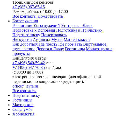
Троицкий дом ремесел
+7 (985) 967-65-15
Режим работы: с 10:00 до 17:00
Все контакты
Пожертвовать
Богослужения
Расписание богослужений
Этот день в Лавре
Подготовка к Исповеди
Подготовка к Причастию
Подать записку
Пожертвовать
Экскурсии
Аудиогид
Музеи
Мастер-классы
Как добраться
Где поесть
Где побывать
Виртуальное
путешествие
Дорога в Лавру
Гостиницы
Монастырские
продукты
Канцелярия Лавры
+7 (496) 540-59-42
тел.
+7 (496) 547-70-35
тел./факс
(с 08:00 до 17:00)
электронная почта канцелярии (для официальной
переписки, по вопросам аккредитации):
office@lavra.ru
Все контакты
Подать записку
Гостиницы
Мастерские
Соцслужба
Хронология