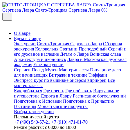
Свято-Троицкая
Сергиева Лавра
Свято-Троицкая Сергиева Лавра
0%
О Лавре
Едем в Лавру
Экскурсии
Свято-Троицкая Сергиева Лавра
Обзорная
экскурсия
Колокольня
Святыни
Преподобный Сергий и
его духовное наследие
Детям о Лавре
Воинская слава
Архитектура и иконопись
Лавра и Московская духовная
академия
Еще экскурсии
Сергиев Посад
Музеи
Мастер-классы
Гончарное дело
для начинающих
Витражи в технике Тиффани
Экспресс-курс по вышивке бисером вприкреп
Все
мастер-классы
Как добраться
Где поесть
Где побывать
Виртуальное
путешествие
Дорога в Лавру
Расписание богослужений
Подготовка к Исповеди
Подготовка к Причастию
Гостиницы
Монастырские продукты
Выбрать экскурсию
Паломнический центр
+7 (496) 540-57-21
+7 (910) 471-01-70
Режим работы: с 08:00 до 18:00