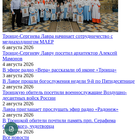
Троице-Сергиева Лавра начинает сотрудничество с
медиахолдингом МАЕР
6 августа 2026
Троице-Сергиеву Лавру посетил архитектор Алексей
Мамонов
4 августа 2026
В эфире радио «Вера» рассказали об иконе «Троица»
3 августа 2026
В Лавре прошли богослужения недели 9-й по Пятидесятнице
2 августа 2026
Троицкую обитель посетили военнослужащие Воздушно-
десантных войск России
2 августа 2026
Лавра приглашает прослушать эфир радио «Радонеж»
2 августа 2026
В Троицкой обители почтили память прп. Серафима
Саровского, чудотворца
1 августа 2026
Все новости