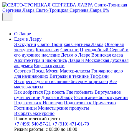
Свято-Троицкая
Сергиева Лавра
Свято-Троицкая Сергиева Лавра
0%
О Лавре
Едем в Лавру
Экскурсии
Свято-Троицкая Сергиева Лавра
Обзорная
экскурсия
Колокольня
Святыни
Преподобный Сергий и
его духовное наследие
Детям о Лавре
Воинская слава
Архитектура и иконопись
Лавра и Московская духовная
академия
Еще экскурсии
Сергиев Посад
Музеи
Мастер-классы
Гончарное дело
для начинающих
Витражи в технике Тиффани
Экспресс-курс по вышивке бисером вприкреп
Все
мастер-классы
Как добраться
Где поесть
Где побывать
Виртуальное
путешествие
Дорога в Лавру
Расписание богослужений
Подготовка к Исповеди
Подготовка к Причастию
Гостиницы
Монастырские продукты
Выбрать экскурсию
Паломнический центр
+7 (496) 540-57-21
+7 (910) 471-01-70
Режим работы: с 08:00 до 18:00