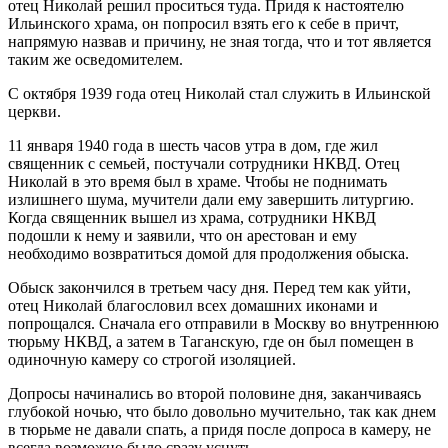
отец Николай решил проситься туда. Придя к настоятелю
Ильинского храма, он попросил взять его к себе в причт,
напрямую назвав и причину, не зная тогда, что и тот является
таким же осведомителем.
С октября 1939 года отец Николай стал служить в Ильинской
церкви.
11 января 1940 года в шесть часов утра в дом, где жил
священник с семьей, постучали сотрудники НКВД. Отец
Николай в это время был в храме. Чтобы не поднимать
излишнего шума, мучители дали ему завершить литургию.
Когда священник вышел из храма, сотрудники НКВД
подошли к нему и заявили, что он арестован и ему
необходимо возвратиться домой для продолжения обыска.
Обыск закончился в третьем часу дня. Перед тем как уйти,
отец Николай благословил всех домашних иконами и
попрощался. Сначала его отправили в Москву во внутреннюю
тюрьму НКВД, а затем в Таганскую, где он был помещен в
одиночную камеру со строгой изоляцией.
Допросы начинались во второй половине дня, заканчиваясь
глубокой ночью, что было довольно мучительно, так как днем
в тюрьме не давали спать, а придя после допроса в камеру, не
всегда возможно было сразу уснуть.