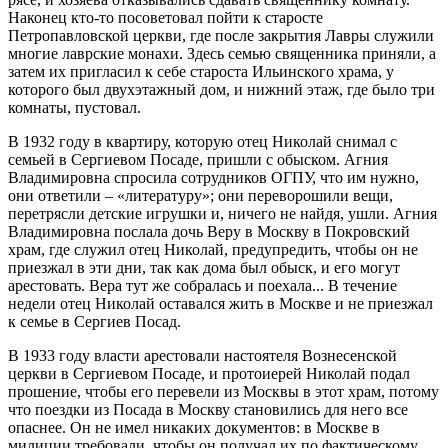
Наконец кто-то посоветовал пойти к старосте
Петропавловской церкви, где после закрытия Лавры служили
многие лаврские монахи. Здесь семью священника приняли, а
затем их пригласил к себе староста Ильинского храма, у
которого был двухэтажный дом, и нижний этаж, где было три
комнаты, пустовал.
В 1932 году в квартиру, которую отец Николай снимал с
семьей в Сергиевом Посаде, пришли с обыском. Агния
Владимировна спросила сотрудников ОГПУ, что им нужно,
они ответили – «литературу»; они переворошили вещи,
перетрясли детские игрушки и, ничего не найдя, ушли. Агния
Владимировна послала дочь Веру в Москву в Покровский
храм, где служил отец Николай, предупредить, чтобы он не
приезжал в эти дни, так как дома был обыск, и его могут
арестовать. Вера тут же собралась и поехала... В течение
недели отец Николай оставался жить в Москве и не приезжал
к семье в Сергиев Посад.
В 1933 году власти арестовали настоятеля Вознесенской
церкви в Сергиевом Посаде, и протоиерей Николай подал
прошение, чтобы его перевели из Москвы в этот храм, потому
что поездки из Посада в Москву становились для него все
опаснее. Он не имел никаких документов: в Москве в
милиции требовали, чтобы он получал их по фактическому