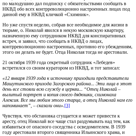
по малодушию дал подписку с обязательствами сообщать в
НКВД обо всех контрреволюционно настроенных лицах под
данной ему в НКВД кличкой «Схимник».
Но уже спустя неделю, собрав все необходимое для жизни в
тюрьме, о. Николай явился в некую московскую квартиру,
назначенную ему сотрудником НКВД для конспиративных
встреч, и заявил, что сообщать в НКВД о лицах,
контрреволюционно настроенных, противно его убеждениям,
этого он делать не будет. Отца Николая тогда не арестовали.
21 октября 1939 года секретный сотрудник «Лебедев»
встретился со своим куратором из НКВД, и тот записал:
«12 января 1939 года к источнику приходили представители
Машутинского прихода Загорского района... Эти лица в этот
день все стояли всю службу в церкви... “Отец Николай –
вылитый портрет и копия своего дядюшки, схимонаха
Алексия. Все мы любим этого старца, а отец Николай нам его
напоминает”, – сказали они».
[3]
Чувствуя, что обстановка сгущается и может привести к
аресту, отец Николай все чаще стал раздумывать над тем, как
избавиться от опасного соседства с осведомителем. В 1939
году арестовали второго священника Ильинского храма, и