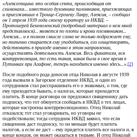
«Алексеевщина это особая секта, происходящая от
схимонаха... известного духовника паломников, приезжающих
и приезжавших в Троице-Сергиеву Лавру, Алексия, – сообщал
он 1 апреля 1939 года своему куратору из НКВД. –
Протоиерей Беневоленский (подробный материал о нем мной
представлялся)... является по плоти и крови племянником...
Алексия... и в полном смысле слова не только подражает ему,
но типично старается ему уподобиться, его олицетворять,
действовать в приходе именно в этом направлении,
осуществлять деятельность Алексия. Весь фанатизм, вся
контрреволюция, то есть такая, какая была в свое время в
Путинках при Агафоне, теперь находится именно здесь...»
.
[2]
После подобного рода доносов отца Николая в августе 1939
года вызвали в Загорское отделение НКВД, и один из
сотрудников стал расспрашивать его о знакомых, о том, где
ему приходится бывать, о налогах, которые приходится
платить. В конце разговора он предложил священнику дать
подписку, что тот обязуется сообщать в НКВД о тех лицах,
которые настроены контрреволюционно. Отец Николай
отказался; тот стал уговаривать, но уговоры не
подействовали; тогда сотрудник НКВД заявил, что если
священник даст подписку, то он меньше будет платить
налогов, а если не даст – ему придется платить все налоги и, в
конце концов, он может оказаться в тюрьме. И отец Николай