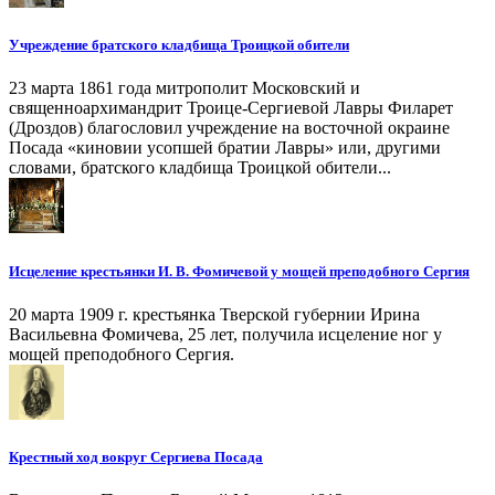
Учреждение братского кладбища Троицкой обители
23 марта 1861 года митрополит Московский и
священноархимандрит Троице-Сергиевой Лавры Филарет
(Дроздов) благословил учреждение на восточной окраине
Посада «киновии усопшей братии Лавры» или, другими
словами, братского кладбища Троицкой обители...
Исцеление крестьянки И. В. Фомичевой у мощей преподобного Сергия
20 марта 1909 г. крестьянка Тверской губернии Ирина
Васильевна Фомичева, 25 лет, получила исцеление ног у
мощей преподобного Сергия.
Крестный ход вокруг Сергиева Посада