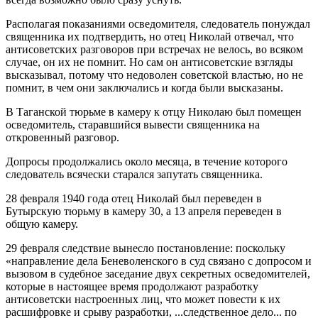
Располагая показаниями осведомителя, следователь понуждал
священника их подтвердить, но отец Николай отвечал, что
антисоветских разговоров при встречах не велось, во всяком
случае, он их не помнит. Но сам он антисоветские взгляды
высказывал, потому что недоволен советской властью, но не
помнит, в чем они заключались и когда были высказаны.
В Таганской тюрьме в камеру к отцу Николаю был помещен
осведомитель, старавшийся вывести священника на
откровенный разговор.
Допросы продолжались около месяца, в течение которого
следователь всячески старался запутать священника.
28 февраля 1940 года отец Николай был переведен в
Бутырскую тюрьму в камеру 30, а 13 апреля переведен в
общую камеру.
29 февраля следствие вынесло постановление: поскольку
«направление дела Беневоленского в суд связано с допросом и
вызовом в судебное заседание двух секретных осведомителей,
которые в настоящее время продолжают разработку
антисоветски настроенных лиц, что может повести к их
расшифровке и срыву разработки, ...следственное дело... по