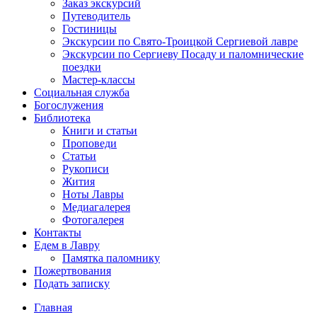
Заказ экскурсий
Путеводитель
Гостиницы
Экскурсии по Свято-Троицкой Сергиевой лавре
Экскурсии по Сергиеву Посаду и паломнические
поездки
Мастер-классы
Социальная служба
Богослужения
Библиотека
Книги и статьи
Проповеди
Статьи
Рукописи
Жития
Ноты Лавры
Медиагалерея
Фотогалерея
Контакты
Едем в Лавру
Памятка паломнику
Пожертвования
Подать записку
Главная