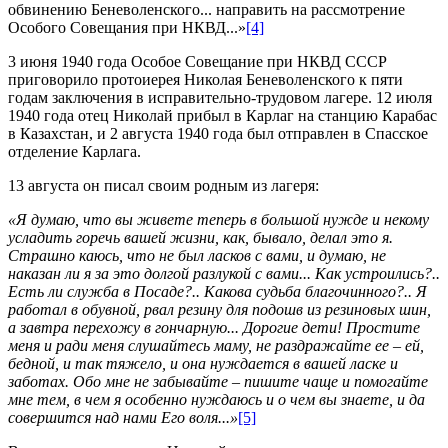
обвинению Беневоленского... направить на рассмотрение
Особого Совещания при НКВД...»
[4]
3 июня 1940 года Особое Совещание при НКВД СССР
приговорило протоиерея Николая Беневоленского к пяти
годам заключения в исправительно-трудовом лагере. 12 июля
1940 года отец Николай прибыл в Карлаг на станцию Карабас
в Казахстан, и 2 августа 1940 года был отправлен в Спасское
отделение Карлага.
13 августа он писал своим родным из лагеря:
«Я думаю, что вы живете теперь в большой нужде и некому
усладить горечь вашей жизни, как, бывало, делал это я.
Страшно каюсь, что не был ласков с вами, и думаю, не
наказан ли я за это долгой разлукой с вами... Как устроились?..
Есть ли служба в Посаде?.. Какова судьба благочинного?.. Я
работал в обувной, рвал резину для подошв из резиновых шин,
а завтра перехожу в гончарную... Дорогие дети! Простите
меня и ради меня слушайтесь маму, не раздражайте ее – ей,
бедной, и так тяжело, и она нуждается в вашей ласке и
заботах. Обо мне не забывайте – пишите чаще и помогайте
мне тем, в чем я особенно нуждаюсь и о чем вы знаете, и да
совершится над нами Его воля...»
[5]