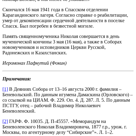
Скончался 16 мая 1941 года в Спасском отделении
Карагандинского лагеря. Согласно справке о реабилитации,
умер от декомпенсации сердечной деятельности в поселке
Спасск. Был погребен в безвестной могиле.
Память священномученика Николая совершается в день
мученической кончины 3 мая (16 мая), а также в Соборах
новомучеников и исповедников Церкви Русской,
Радонежских и Казахстанских.
Иеромонах Пафнутий (Фокин)
Примечания:
[1]
В Деяниях Собора от 13–16 августа 2000 г. фамилия –
Беневольский. По данным игумена Дамаскина (Орловского) –
со ссылкой на ЦИАМ. Ф. 229. Оп. 4. Д. 287. Л. 5. По данным
ПСТГУ, отец – рабочий Владимир Николаевич
Беневоленский.
[2]
ГАРФ. Ф. 10035. Д. П-45557. «Меморандум на
Беневоленского Николая Владимировича, 1877 г.р., урож. г.
Москвы, по агентурному делу “Сибирские”». Л. 1–2.