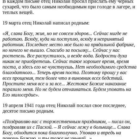
В каждом письме отец Николай просил прислать ему черных
сухарей, что было самым необходимым при голоде в лагере, и
теплых вещей.
19 марта отец Николай написал родным:
«Я, слава Богу, жив, но не совсем здоров... Сейчас нигде не
работаю. Всюду, куда ни поступлю, всюду я непринятый
работник. Последнее место мое было на прядильной фабрике,
но ничего не вышло. Спасибо за посылку... Сейчас у нас
ростепель. Все распустилось, и везде вода. Бодрости духа
никак не приобретешь. Сейчас такое хорошее время, время
поста, а здесь его не чувствуешь. Нет необходимого средства
благодатного... Теперь время поста. Поэтому прошу у вас
всех прощения, тем более что я виновник всех бедствий.
Простите меня все и за все... Жестокое Божие наказание
поразило меня. Но не будем отчаиваться. Будем уповать на
Его милосердие».
19 апреля 1941 года отец Николай послал свое последнее,
десятое письмо родным.
«Поздравляю вас с торжественным праздником, – писал он,
поздравляя их с Пасхой. – Я сейчас лежу в больнице... Слава
Богу, обходится пока благополучно. Уповаю и впредь на
помощь Божию, и ты тоже не унывай...»