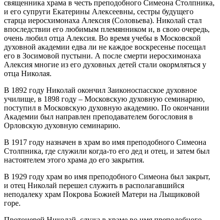
священника храма в честь преподобного Симеона Столпника,
и его супруги Екатерины Алексеевны, сестры будущего
старца иеросхимонаха Алексия (Соловьева). Николай стал
впоследствии его любимым племянником и, в свою очередь,
очень любил отца Алексия. Во время учебы в Московской
духовной академии едва ли не каждое воскресенье посещал
его в Зосимовой пустыни. А после смерти иеросхимонаха
Алексия многие из его духовных детей стали окормляться у
отца Николая.
В 1892 году Николай окончил Заиконоспасское духовное
училище, в 1898 году – Московскую духовную семинарию,
поступил в Московскую духовную академию. По окончании
Академии был направлен преподавателем богословия в
Орловскую духовную семинарию.
В 1917 году назначен в храм во имя преподобного Симеона
Столпника, где служили когда-то его дед и отец, и затем был
настоятелем этого храма до его закрытия.
В 1929 году храм во имя преподобного Симеона был закрыт,
и отец Николай перешел служить в располагавшийся
неподалеку храм Покрова Божией Матери на Лыщиковой
горе.
Протоиерей Николай, служа в храме во имя преподобного