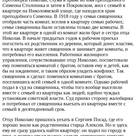
Симеона Столпника и затем в Покровском, жил с семьей в
квартире на Николоямской улице, где находился храм
преподобного Симеона. В 1918 году у семьи священника
отобрали часть комнат, вселив в квартиру семью рабочих;
семье священника были оставлены только две комнаты. В
этой же квартире в одной из комнат жили брат и сестра отца
Николая. В начале тридцатых годов к рабочим приехал
погостить их родственник из деревни, который донес властям,
что в квартире живет священник и занимает две комнаты, и
потребовал его выселения. Работники жилищного
управления, сочувствовавшие отцу Николаю, посоветовали
ему поменяться комнатой с братом, оставив ему и детей, как
бы на иждивение, и таким образом уладить конфликт. Так
священник и сделал: поменялся комнатами с братом,
поселившись всей семьей в одной комнате. Однако рабочий
подал в суд на священника, чтобы того вообще выселили
вместе с семьей из квартиры как людей, идейно чуждых
установкам советской власти. Суд принял сторону жалобщика
и потребовал от священника выехать из квартиры вместе с
семьей в десятидневный срок.
Отцу Николаю пришлось уехать в Сергиев Посад, где его
хорошо знали как родственника старца Алексия. Но и здесь
ему не сразу удалось найти квартиру: он ходил по городу в
рясе, и хозяева отказывались сдавать священнику комнату.