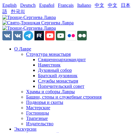
English
Deutsch
Español
Français
Italiano
中文
中文
日本
語
한국의
О Лавре
Структура монастыря
Священноархимандрит
Наместник
Духовный собор
Братский духовник
Службы монастыря
Попечительский совет
Храмы и соборы Лавры
Башни, стены и служебные строения
Подворья и скиты
Мастерские
Гостиницы
Трапезные
Издательство
Экскурсии