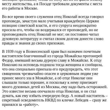
месту жительства, а в Посаде требовали документы с места
его работы в Москве.
Во все время своего служения отец Николай всегда говорил
проповеди, зачастую мало учитывая враждебную Церкви
позицию советской власти, и его супруга неоднократно
просила его, чтобы он воздержался от проповедей, но не
проповедовать отец Николай не мог; он постоянно читал
духовную литературу и считал своим долгом донести слово
правды и знания до своих прихожан.
В 1939 году в Вознесенский храм был назначен почетным
настоятелем благочинный из города Можайска протоиерей
Федор, имевший весьма дурную славу в Можайске. К отцу
Николаю на исповедь подошла тогда женщина и сообщила,
что она специально приехала его предупредить, что этот
священник чрезвычайно опасен и церковным людям уже
принес много зла в Можайске, а об отце Николае они
слышали только хорошее, и поскольку к нему приезжает
много духовных детей из Москвы, ему надо быть осторожней.
Это известие весьма опечалило отца Николая, и он стал
думать, как ему избыть очередную беду. А новый настоятель –
секретный осведомитель НКВД по кличке Лебедев – сразу же
принялся за «работу».