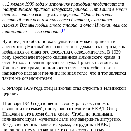
«12 января 1939 года к источнику приходили представители
Машутинского прихода Загорского района... Эти лица в этот
день все стояли всю службу в церкви... “Отец Николай –
вылитый портрет и копия своего дядюшки, схимонаха
Алексия. Все мы любим этого старца, а отец Николай нам его
[3]
напоминает”, – сказали они».
Чувствуя, что обстановка сгущается и может привести к
аресту, отец Николай все чаще стал раздумывать над тем, как
избавиться от опасного соседства с осведомителем. В 1939
году арестовали второго священника Ильинского храма, и
отец Николай решил проситься туда. Придя к настоятелю
Ильинского храма, он попросил взять его к себе в причт,
напрямую назвав и причину, не зная тогда, что и тот является
таким же осведомителем.
С октября 1939 года отец Николай стал служить в Ильинской
церкви.
11 января 1940 года в шесть часов утра в дом, где жил
священник с семьей, постучали сотрудники НКВД. Отец
Николай в это время был в храме. Чтобы не поднимать
излишнего шума, мучители дали ему завершить литургию.
Когда священник вышел из храма, сотрудники НКВД
подошли к нему и заявили, что он арестован и ему