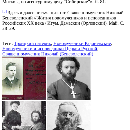
Москвы, по агентурному делу “Сибирские”». Л. 81.
[5]
Здесь и далее письма цит. по: Священномученик Николай
Беневоленский // Жития новомучеников и исповедников
Российских ХХ века / Игум. Дамаскин (Орловский). Май. С.
28–29.
Теги:
Троицкий патерик
,
Новомученики Радонежские
,
Новомученики и исповедники Церкви Русской
,
Священномученик Николай (Беневоленский)