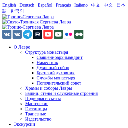
English
Deutsch
Español
Français
Italiano
中文
中文
日本
語
한국의
О Лавре
Структура монастыря
Священноархимандрит
Наместник
Духовный собор
Братский духовник
Службы монастыря
Попечительский совет
Храмы и соборы Лавры
Башни, стены и служебные строения
Подворья и скиты
Мастерские
Гостиницы
Трапезные
Издательство
Экскурсии