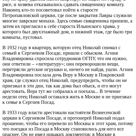
рясе, и хозяева отказывались сдавать священнику комнату.
Наконец кто-то посоветовал пойти к старосте
Петропавловской церкви, где после закрытия Лавры служили
многие лаврские монахи. Здесь семью священника приняли, а
затем их пригласил к себе староста Ильинского храма, у
которого был двухэтажный дом, и нижний этаж, где было три
комнаты, пустовал.
В 1932 году в квартиру, которую отец Николай снимал с
семьей в Сергиевом Посаде, пришли с обыском. Агния
Владимировна спросила сотрудников ОГПУ, что им нужно,
они ответили – «литературу»; они переворошили вещи,
перетрясли детские игрушки и, ничего не найдя, ушли. Агния
Владимировна послала дочь Веру в Москву в Покровский
храм, где служил отец Николай, предупредить, чтобы он не
приезжал в эти дни, так как дома был обыск, и его могут
арестовать. Вера тут же собралась и поехала... В течение
недели отец Николай оставался жить в Москве и не приезжал
к семье в Сергиев Посад.
В 1933 году власти арестовали настоятеля Вознесенской
церкви в Сергиевом Посаде, и протоиерей Николай подал
прошение, чтобы его перевели из Москвы в этот храм, потому
что поездки из Посада в Москву становились для него все
опаснее. Он не имел никаких документов: в Москве в