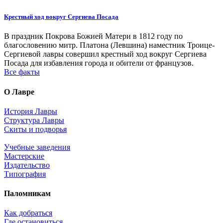
Крестный ход вокруг Сергиева Посада
В праздник Покрова Божией Матери в 1812 году по
благословению митр. Платона (Левшина) наместник Троице-
Сергиевой лавры совершил крестный ход вокруг Сергиева
Посада для избавления города и обители от французов.
Все факты
О Лавре
История Лавры
Структура Лавры
Скиты и подворья
Учебные заведения
Мастерские
Издательство
Типография
Паломникам
Как добраться
Где остановиться