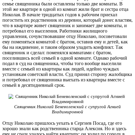
семье священника были оставлены только две комнаты. В
этой же квартире в одной из комнат жили брат и сестра отца
Николая. В начале тридцатых годов к рабочим приехал
погостить их родственник из деревни, который донес властям,
что в квартире живет священник и занимает две комнаты, и
потребовал его выселения. Работники жилищного
управления, сочувствовавшие отцу Николаю, посоветовали
ему поменяться комнатой с братом, оставив ему и детей, как
бы на иждивение, и таким образом уладить конфликт. Так
священник и сделал: поменялся комнатами с братом,
поселившись всей семьей в одной комнате. Однако рабочий
подал в суд на священника, чтобы того вообще выселили
вместе с семьей из квартиры как людей, идейно чуждых
установкам советской власти. Суд принял сторону жалобщика
и потребовал от священника выехать из квартиры вместе с
семьей в десятидневный срок.
Священник Николай Беневоленский с супругой Агнией
Владимировной
Отцу Николаю пришлось уехать в Сергиев Посад, где его
хорошо знали как родственника старца Алексия. Но и здесь
ему не сразу удалось найти квартиру: он ходил по городу в