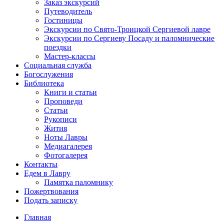
Заказ экскурсий
Путеводитель
Гостиницы
Экскурсии по Свято-Троицкой Сергиевой лавре
Экскурсии по Сергиеву Посаду и паломнические
поездки
Мастер-классы
Социальная служба
Богослужения
Библиотека
Книги и статьи
Проповеди
Статьи
Рукописи
Жития
Ноты Лавры
Медиагалерея
Фотогалерея
Контакты
Едем в Лавру
Памятка паломнику
Пожертвования
Подать записку
Главная