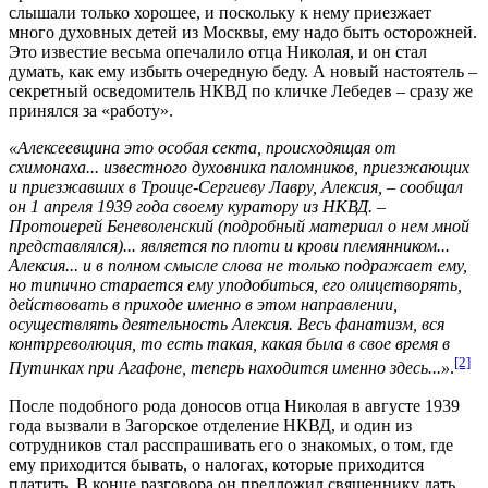
слышали только хорошее, и поскольку к нему приезжает
много духовных детей из Москвы, ему надо быть осторожней.
Это известие весьма опечалило отца Николая, и он стал
думать, как ему избыть очередную беду. А новый настоятель –
секретный осведомитель НКВД по кличке Лебедев – сразу же
принялся за «работу».
«Алексеевщина это особая секта, происходящая от
схимонаха... известного духовника паломников, приезжающих
и приезжавших в Троице-Сергиеву Лавру, Алексия, – сообщал
он 1 апреля 1939 года своему куратору из НКВД. –
Протоиерей Беневоленский (подробный материал о нем мной
представлялся)... является по плоти и крови племянником...
Алексия... и в полном смысле слова не только подражает ему,
но типично старается ему уподобиться, его олицетворять,
действовать в приходе именно в этом направлении,
осуществлять деятельность Алексия. Весь фанатизм, вся
контрреволюция, то есть такая, какая была в свое время в
[2]
Путинках при Агафоне, теперь находится именно здесь...»
.
После подобного рода доносов отца Николая в августе 1939
года вызвали в Загорское отделение НКВД, и один из
сотрудников стал расспрашивать его о знакомых, о том, где
ему приходится бывать, о налогах, которые приходится
платить. В конце разговора он предложил священнику дать