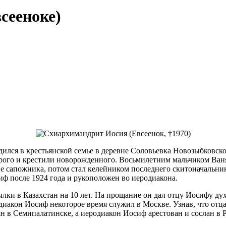
сееноке)
лся в крестьянской семье в деревне Соловьевка Новозыбковског
оторого и крестили новорожденного. Восьмилетним мальчиком Ва
 сапожника, потом стал келейником последнего скитоначальник
 после 1924 года и рукоположен во иеродиакона.
лки в Казахстан на 10 лет. На прощание он дал отцу Иосифу дух
одиакон Иосиф некоторое время служил в Москве. Узнав, что отц
н в Семипалатинске, а иеродиакон Иосиф арестован и сослан в Р