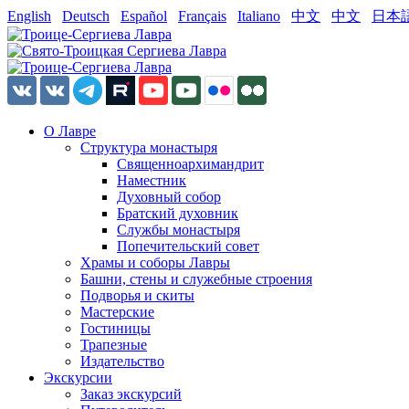
English
Deutsch
Español
Français
Italiano
中文
中文
日本
О Лавре
Структура монастыря
Священноархимандрит
Наместник
Духовный собор
Братский духовник
Службы монастыря
Попечительский совет
Храмы и соборы Лавры
Башни, стены и служебные строения
Подворья и скиты
Мастерские
Гостиницы
Трапезные
Издательство
Экскурсии
Заказ экскурсий