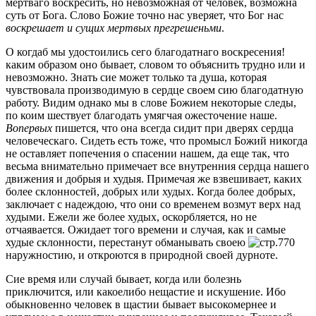
мертваго воскресить, но невозможная от человек, возможна
суть от Бога. Слово Божие точно нас уверяет, что Бог нас
воскрешает и сущих мертвых прегрешеньми
.
О когдаб мы удостоились сего благодатнаго воскресения!
каким образом оно бывает, словом то объяснить трудно или и
невозможно. Знать сие может только та душа, которая
чувствовала производимую в сердце своем сию благодатную
работу. Видим однако мы в слове Божием некоторые следы,
по коим шествует благодать умягчая ожесточение наше.
Вопервых
пишется, что она всегда сидит при дверях сердца
человеческаго. Сидеть есть тоже, что промысл Божий никогда
не оставляет попечения о спасении нашем, да еще так, что
весьма внимательно примечает все внутренния сердца нашего
движения и добрыя и худыя. Примечая же взвешивает, каких
более склонностей, добрых или худых. Когда более добрых,
заключает с надеждою, что они со временем возмут верх над
худыми. Ежели же более худых, оскорбляется, но не
отчаявается. Ожидает того времени и случая, как и самые
худые склонности, перестанут обманывать своею
наружностию, и откроются в природной своей дурноте.
Сие время или случай бывает, когда или болезнь
приключится, или какоелибо нещастие и искушение. Ибо
обыкновенно человек в щастии бывает высокомернее и