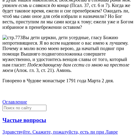
уязвлен есмь и слякохся до конца
(Псал. 37, ст. 6 и 7). Когда же
будет таковое время, ежели и сие пренебрежем? Ожидать ли,
чтоб мы сами оное для себя избрали и назначили? Но Бог
весть, приступим ли мы сами когда к тому; ежели уже и Богом
избранное в пренебрежении оставим?
Вы дети церкви, дети усердные, гласу Божию
непротивящиеся. Я во всем надеяние о вас имею к лучшему.
Почему и молю всею моею верою, да начатый подвиг при
помощи Вышняго подвигоположника совершите
мужественно, и удостоитесь венцов славы от того, который
нам гласит:
Побеждающему дам сести со мною на престоле
моем
(Апок. гл. 3, ст. 21). Аминь.
Говорено в Чудове монастыре 1791 года Марта 2 дня.
Оглавление
Частые вопросы
Здравствуйте. Скажите, пожалуйста, есть ли при Лавре