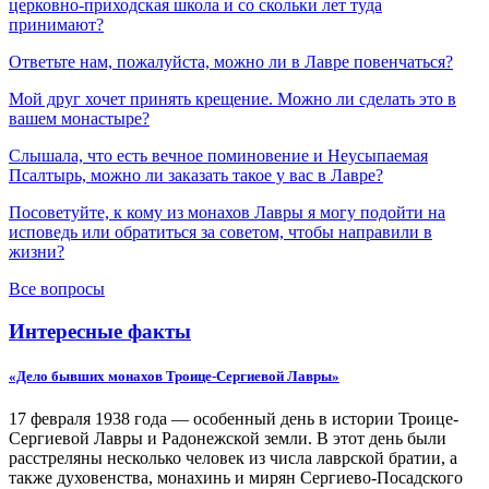
церковно-приходская школа и со скольки лет туда
принимают?
Ответьте нам, пожалуйста, можно ли в Лавре повенчаться?
Мой друг хочет принять крещение. Можно ли сделать это в
вашем монастыре?
Слышала, что есть вечное поминовение и Неусыпаемая
Псалтырь, можно ли заказать такое у вас в Лавре?
Посоветуйте, к кому из монахов Лавры я могу подойти на
исповедь или обратиться за советом, чтобы направили в
жизни?
Все вопросы
Интересные факты
«Дело бывших монахов Троице-Сергиевой Лавры»
17 февраля 1938 года — особенный день в истории Троице-
Сергиевой Лавры и Радонежской земли. В этот день были
расстреляны несколько человек из числа лаврской братии, а
также духовенства, монахинь и мирян Сергиево-Посадского