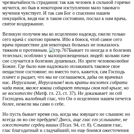
чрезвычайность страдания: так как человек в сильной горячке
мучится, но быв в некотором изступлении мало таковаго
мучения чувствует. И так сам Бог о спасении нашем
пекущийся, видя нас в таком состоянии, послал к нам врача,
святое воздержание.
Великую получим мы ко исцелению надежду, ежели только
сего врачà с охотою примем. Ибо я боюся, чтоб самое сего
врача пришествие для некоторых больных не показалось
тяжким и противным.
Бывает то иногда и в болезнях
телесных; особливо у малопросвещенных людей: кольми паче
сие случается в болезнях душевных. Но зрите человеколюбие
Божие. Где было нам надлежало оплакивать таковое свое
нещастное состояние: но вместо того, кажется, сам Господь
плачет и рыдает, что мы не соглашаемся, дабы он врачевал
нас.
Иерусалиме, Иерусалиме! коль краты восхотех собрати
чада твоя, якоже кокош собирает птенцы своя под крыле, но
не восхотесте
(Матф. гл. 23, ст. 37). Не доказывает ли сей
Господень жалобный глас, что Он о исцелении нашем печется
более, нежели мы сами о себе.
Но пусть бывает время сна, когда мы зовущаго не слышим: но
всегда ли во сне пребудем?
Днесь, аще глас его услышите, не
ожесточите сердец ваших
(Псал. 94, ст. 8). Слышим глас,
глас благодатный и сладчайший; но еще боимся ожесточения