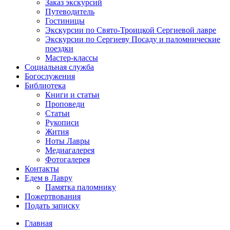
Заказ экскурсий
Путеводитель
Гостиницы
Экскурсии по Свято-Троицкой Сергиевой лавре
Экскурсии по Сергиеву Посаду и паломнические
поездки
Мастер-классы
Социальная служба
Богослужения
Библиотека
Книги и статьи
Проповеди
Статьи
Рукописи
Жития
Ноты Лавры
Медиагалерея
Фотогалерея
Контакты
Едем в Лавру
Памятка паломнику
Пожертвования
Подать записку
Главная