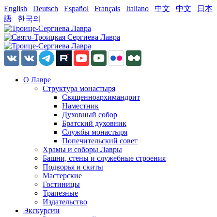
English
Deutsch
Español
Français
Italiano
中文
中文
日本
語
한국의
О Лавре
Структура монастыря
Священноархимандрит
Наместник
Духовный собор
Братский духовник
Службы монастыря
Попечительский совет
Храмы и соборы Лавры
Башни, стены и служебные строения
Подворья и скиты
Мастерские
Гостиницы
Трапезные
Издательство
Экскурсии