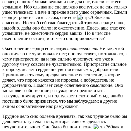
сердец наших. Однако велико и сие для нас, ежели глас его
услышим. Ибо слышание сие должно коснуться не сих только
ушес телесных; а паче и прежде всего ушес сердечных. Ежели
сердце тронется сим гласом, сие есть
начало
спасения. Но чтоб сей глас благодатный тронул сердце наше,
надобно, дабы оно было не ожесточенно. Днесь, аще глас его
услышите, не ожесточите сердец ваших. Но в чем сие
ожесточение состоит, и от чего оно приключается?
Ожесточение сердца есть
нечувствительность
. Не так, чтоб
оно ничего не чувствовало: нет; оно чувствует, но только то, к
чему пристрастно: да и так сильно чувствует, что уже к
другому чему совсем не чувствительно. Пристрастие сильное
к пороку, делает сердце нечувствительным к добродетели.
Причиною есть тому предварителное ослепление, которое
делает, что порок кажется не пороком, а добродетель не
добродетелию. Помогает сему ослеплению самолюбие. Оно
заставляет собственное разсуждение предпочитать
разсуждениям других, и подпускает некоторый стыд, акибы
постыдно было признаться, что мы заблуждаем; а другие
акибы основательнее нас разсуждают.
Трудное дело сию болезнь врачевать; так как трудное было бы
дело лечить ту тела часть, которая совсем сделалась
нечувствительною. Сие было бы почти тоже
как и