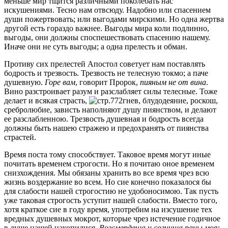
меньше мир тщится различными поколебать нас
искушениями. Тесно нам отвсюду. Надобно или спасением
души пожертвовать; или выгодами мирскими. Но одна жертва
другой есть гораздо важнее. Выгоды мира коли подлинно,
выгоды, они должны споспешествовать спасению нашему.
Иначе они не суть выгоды; а одна прелесть и обман.
Противу сих прелестей Апостол советует нам поставлять
бодрость и трезвость. Трезвость не телесную токмо; а паче
душевную.
Горе вам
, говорит Пророк,
пияным не от вина
.
Вино разстроивает разум и разслабляет силы телесные. Тоже
делает и всякая страсть,
гнев, блудодеяние, роскош,
сребролюбие, зависть наполняют душу пиянством, и делают
ее разслабленною. Трезвость душевная и бодрость всегда
должны быть нашею стражею и предохранять от пиянства
страстей.
Время поста тому способствует. Таковое время могут иные
почитать временем строгости. Но я почитаю оное временем
снизхождения. Мы обязаны хранить во все время чрез всю
жизнь воздержание во всем. Но сие конечно показалося бы
для слабости нашей строгостию не удобоносимою. Так пусть
уже таковая строгость уступит нашей слабости. Вместо того,
хотя краткое сие в году время, употребим на изсушение тех
вредных душевных мокрот, которые чрез истечение годичное
в душе нашей накопилися.
Возсмердеша и согниша раны моя: