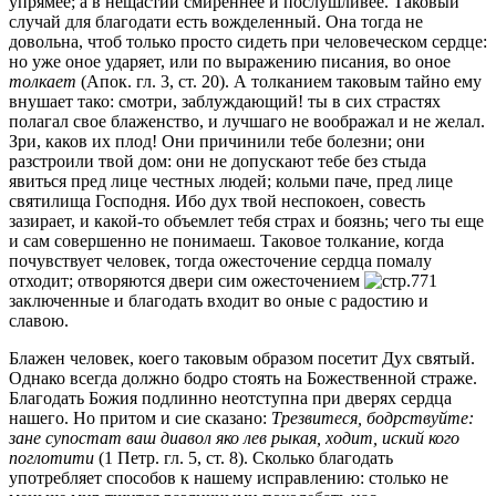
упрямее; а в нещастии смиреннее и послушливее. Таковый
случай для благодати есть вожделенный. Она тогда не
довольна, чтоб только просто сидеть при человеческом сердце:
но уже оное ударяет, или по выражению писания, во оное
толкает
(Апок. гл. 3, ст. 20). А толканием таковым тайно ему
внушает тако: смотри, заблуждающий! ты в сих страстях
полагал свое блаженство, и лучшаго не воображал и не желал.
Зри, каков их плод! Они причинили тебе болезни; они
разстроили твой дом: они не допускают тебе без стыда
явиться пред лице честных людей; кольми паче, пред лице
святилища Господня. Ибо дух твой неспокоен, совесть
зазирает, и какой-то объемлет тебя страх и боязнь; чего ты еще
и сам совершенно не понимаеш. Таковое толкание, когда
почувствует человек, тогда ожесточение сердца помалу
отходит; отворяются двери сим ожесточением
заключенные и благодать входит во оные с радостию и
славою.
Блажен человек, коего таковым образом посетит Дух святый.
Однако всегда должно бодро стоять на Божественной страже.
Благодать Божия подлинно неотступна при дверях сердца
нашего. Но притом и сие сказано:
Трезвитеся, бодрствуйте:
зане супостат ваш диавол яко лев рыкая, ходит, иский кого
поглотити
(1 Петр. гл. 5, ст. 8). Сколько благодать
употребляет способов к нашему исправлению: столько не