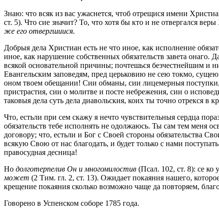
Знаю: что всяк из вас ужаснется, чтоб отрещися имени Христи
ст. 5). Что сие значит? То, что хотя бы кто и не отвергался ве
же его отвергшиися
.
Добрыя дела Христиан есть не что иное, как исполнение обязат
иное, как нарушение собственных обязательств завета онаго. Д
всякой основательной причины; почтешься безчестнейшим и ник
Евангельским заповедям, пред церьковию не сею токмо, сущею 
оном твоем обещании! Сии обманы, сии лицемерныя поступки, 
пристрастия, сии о молитве и посте небрежения, сии о исповед
таковыя дела суть дела диавольския, коих ты точно отрекся в 
Что, естьли при сем скажу я нечто чувствительныя сердца пораз
обязательств тебе исполнять не одолжаюсь. Ты сам тем меня о
договору; что, естьли и Бог с Своей стороны обязательства Св
всякую Свою от нас благодать, и будет только с нами поступат
правосудная десница!
Но
долготерпелив Он и многомилостив
(Псал. 102, ст. 8): се
может
(2 Тим. гл. 2, ст. 13). Ожидает покаяния нашего, кото
крещение покаяния сколько возможно чаще да повторяем, бла
Говорено в Успенском соборе 1785 года.