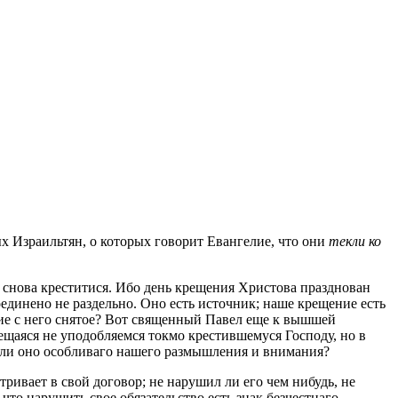
х Израильтян, о которых говорит Евангелие, что они
текли ко
 снова креститися. Ибо день крещения Христова празднован
динено не раздельно. Оно есть источник; наше крещение есть
обие с него снятое? Вот священный Павел еще к вышшей
 крещаяся не уподобляемся токмо крестившемуся Господу, но в
ет ли оно особливаго нашего размышления и внимания?
тривает в свой договор; не нарушил ли его чем нибудь, не
 что нарушить свое обязательство есть знак безчестнаго