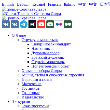
English
Deutsch
Español
Français
Italiano
中文
中文
日本
О Лавре
Структура монастыря
Священноархимандрит
Наместник
Духовный собор
Братский духовник
Службы монастыря
Попечительский совет
Храмы и соборы Лавры
Башни, стены и служебные строения
Подворья и скиты
Мастерские
Гостиницы
Трапезные
Издательство
Экскурсии
Заказ экскурсий