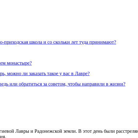
но-приходская школа и со скольки лет туда принимают?
шем монастыре?
, можно ли заказать такое у вас в Лавре?
ведь или обратиться за советом, чтобы направили в жизни?
иевой Лавры и Радонежской земли. В этот день были расстреляны
ия.