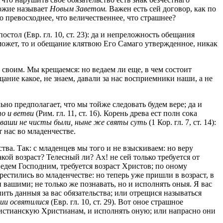
Божие называет
Новым Заветом.
Важен есть сей договор, как по
о превосходнее, что величественнее, что страшнее?
постол (Евр. гл. 10, ст. 23): да и непреложность обещания
е может, то и обещание клятвою Его Самаго утвержденное, никак
 своим. Мы крещаемся: но ведаем ли еще, в чем состоит
щание какое, не знаем, давали за нас восприемники наши, а не
но предполагает, что мы тойже следовать будем вере; да и
о и ветви
(Рим. гл. 11, ст. 16). Корень древа ест полн сока
 ваши не чисты были, ныне же святы суть
(1 Кор. гл. 7, ст. 14):
 нас во младенчестве.
тва. Так: с младенцев мы того и не взыскиваем: но веру
кой возраст? Телесный ли? Ах! не сей только требуется от
ведем Господним, требуется возраст Христов; по оному
 крестились во младенчестве: но теперь уже пришли в возраст, в
 вашими; не только же познавать, но и исполнять оныя. Я вас
ить данныя за вас обязательства; или отрещися называться
ии освятилися
(Евр. гл. 10, ст. 29). Вот оное страшное
Христианскую Христианам, и исполнять оную; или напрасно они