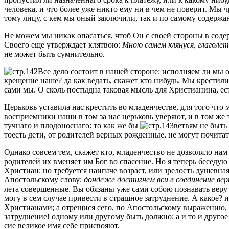
человека, и что более уже никто ему ни в чем не поверит. Мы 
тому лицу, с кем мы оный заключили, так и по самому содержан
Не можем мы никак опасаться, чтоб Он с своей стороны в соде
Своего еще утверждает клятвою:
Мною самем клянуся, глаголет
не может быть сумнительно.
Все дело состоит в нашей стороне: исполняем ли мы 
крещение наше? да как ведать, скажет кто нибудь. Мы крестили
сами мы. О сколь постыдна таковая мысль для Христианина, е
Церьковь уставила нас крестить во младенчестве, для того что
восприемники наши в том за нас церьковь уверяют, и в том же 
тучнаго и плодоноснаго: то как же бы
ветвям не быть
тоесть дети, от родителей верных рожденные, не могут почита
Однако совсем тем, скажет кто, младенчество не дозволяло нам 
родителей их вменяет им Бог во спасение. Но я теперь беседую
Христиан: но требуется наипаче возраст, или зрелость душевна
Апостольскому слову:
дондеже достигнем вси в соединение вер
лета совершенные. Вы обязаны уже сами собою познавать веру 
могу в сем случае привести в страшное затруднение. А какое? 
Христианами; а отрещися сего, по Апостольскому выражению, 
затруднение! одному или другому быть должно; а и то и друг
сие великое имя себе присвояют.