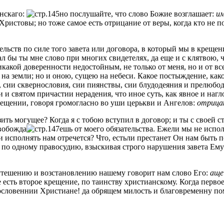
анскаго:
но послушайте, что слово Божие возглашает:
им
ры Христовы; но тоже самое есть отрицание от веры, когда кто не
ельств по силе того завета или договора, в который мы в крещен
ал бы ты мне слово при многих свидетелях, да еще и с клятвою, 
акой доверенности недостойным, не только от меня, но и от вс
на земли; но и оною, сущею на небеси. Какое постыждение, како
сии сквернословия, сии пиянствы, сии блудодеяния и прелюбоде
и и святом причастии нерадения, что иное суть, как явное и нагл
крещении, говоря громогласно во уши церькви и Ангелов:
отрицаю
ить могущее? Когда я с тобою вступил в договор; и ты с своей с
свобожда
ешь от моего обязательства. Ежели мы не испо
ои исполнять нам отречется? Что, естьли престанет Он нам быть
ь по одному правосудию, взыскивая строго нарушения завета Ему 
 ко утешению и возстановлению нашему говорит нам слово Его:
аще
рое есть второе крещение, по таинству христианскому. Когда пер
гословеннии Христиане! да обрящем милость и благовременну п