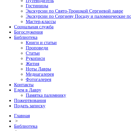
Путеводитель
Гостиницы
Экскурсии по Свято-Троицкой Сергиевой лавре
Экскурсии по Сергиеву Посаду и паломнические п
Мастер-классы
Социальная служба
Богослужения
Библиотека
Книги и статьи
Проповеди
Статьи
Рукописи
Жития
Ноты Лавры
Медиагалерея
Фотогалерея
Контакты
Едем в Лавру
Памятка паломнику
Пожертвования
Подать записку
Главная
>
Библиотека