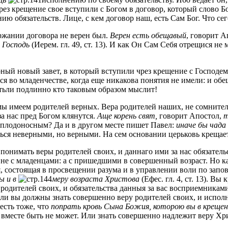
чрез крещение свое вступили с Богом в договор, который слово 
ию обязательств. Лице, с кем договор наш, есть Сам Бог. Что сег
ржании договора не верен был.
Верен есть обещавый
, говорит А
 Господь
(Иерем. гл. 49, ст. 13). И как Он Сам Себя отрещися н
оный новый завет, в который вступили чрез крещение с Господем
ся во младенчестве, когда еще никакова понятия не имели: и обе
стьли подлинно кто таковым образом мыслит!
 мы имеем родителей верных. Вера родителей наших, не сомнитель
за нас пред Богом клянутся.
Аще корень свят,
говорит Апостол,
т
 плодоносным? Да и в другом месте пишет Павел:
иначе бы чада
ться неверными, но верными. На сем основании церьковь крещает
понимать веры родителей своих, и даннаго ими за нас обязательс
 не с младенцами: а с пришедшими в совершенный возраст. Но ка
я, состоящая в просвещении разума и в управлении воли по запо
ы и в
меру возраста Христова
(Ефес. гл. 4, ст. 13). Вы
родителей своих, и обязательства данныя за вас восприемниками
или вы должны знать совершенно веру родителей своих, и исполн
есть тоже, что
попрать кровь Cына Божия, которою вы в крещен
ое вместе быть не может. Или знать совершенно надлежит веру 