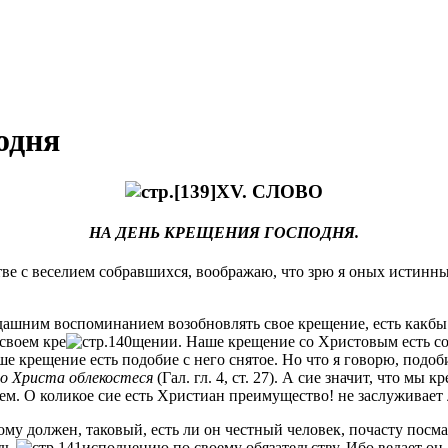
одня
XV. СЛОВО
НА ДЕНЬ КРЕЩЕНИЯ ГОСПОДНЯ.
ве с веселием собравшихся, воображаю, что зрю я оных истинны
гдашним воспоминанием возобновлять свое крещение, есть какбы
 своем кре
щении. Наше крещение со Христовым есть сое
ше крещение есть подобие с него снятое. Но что я говорю, под
во Христа облекостеся
(Гал. гл. 4, ст. 27). А сие значит, что мы
 Нем. О коликое сие есть Христиан преимущество! не заслужива
гому должен, таковый, есть ли он честный человек, почасту посма
удь
исполнению по своему обязательству. Ибо ведает он,