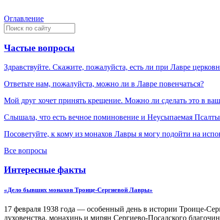
Оглавление
Частые вопросы
Здравствуйте. Скажите, пожалуйста, есть ли при Лавре церков
Ответьте нам, пожалуйста, можно ли в Лавре повенчаться?
Мой друг хочет принять крещение. Можно ли сделать это в ва
Слышала, что есть вечное поминовение и Неусыпаемая Псалтырь
Посоветуйте, к кому из монахов Лавры я могу подойти на испо
Все вопросы
Интересные факты
«Дело бывших монахов Троице-Сергиевой Лавры»
17 февраля 1938 года — особенный день в истории Троице-Серг
духовенства, монахинь и мирян Сергиево-Посадского благочин