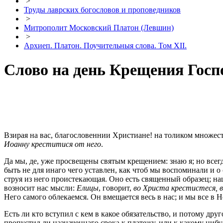
>
Труды лаврских богословов и проповедников
>
Митрополит Московский Платон (Левшин)
>
Архиеп. Платон. Поучительныя слова. Том XII.
Слово на день Крещения Госп
Взирая на вас, благословеннии Христиане! на толиком множест
Иоанну креститися от него
.
Да мы, де, уже просвещены святым крещением: знаю я; но все
быть не для инаго чего уставлен, как чтоб мы воспоминали и о
струя из него проистекающая. Оно есть священный образец; на
возносит нас мысли:
Елицы
, говорит,
во Христа крестистеся, 
Него самого облекаемся. Он вмещается весь в нас; и мы все в
Есть ли кто вступил с кем в какое обязательство, и потому дру
пропустил ли назначеннаго срока к платежу, или к какому ниб