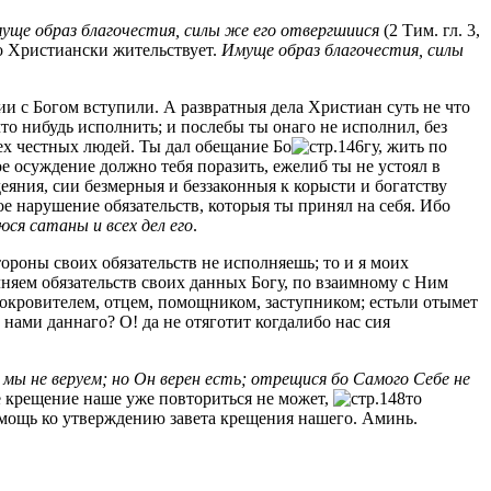
уще образ благочестия, силы же его отвергшиися
(2 Тим. гл. 3,
 по Христиански жительствует.
Имуще образ благочестия, силы
ии с Богом вступили. А развратныя дела Христиан суть не что
что нибудь исполнить; и послебы ты онаго не исполнил, без
ех честных людей. Ты дал обещание Бо
гу, жить по
е осуждение должно тебя поразить, ежелиб ты не устоял в
яния, сии безмерныя и беззаконныя к корысти и богатству
ое нарушение обязательств, которыя ты принял на себя. Ибо
ся сатаны и всех дел его
.
тороны своих обязательств не исполняешь; то и я моих
лняем обязательств своих данных Богу, по взаимному с Ним
 покровителем, отцем, помощником, заступником; естьли отымет
нами даннаго? О! да не отяготит когдалибо нас сия
 мы не веруем; но Он верен есть; отрещися бо Самого Себе
не
вое крещение наше уже повториться не может,
то
омощь ко утверждению завета крещения нашего. Аминь.