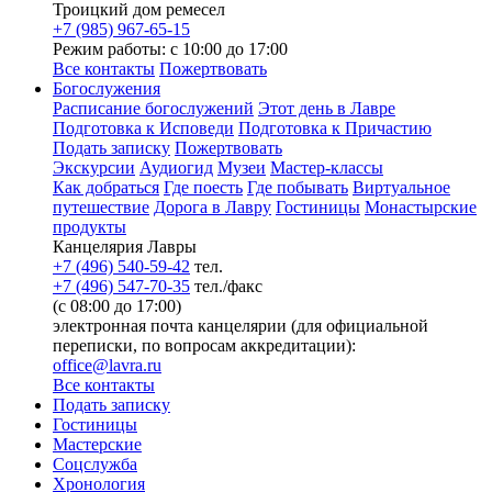
Троицкий дом ремесел
+7 (985) 967-65-15
Режим работы: с 10:00 до 17:00
Все контакты
Пожертвовать
Богослужения
Расписание богослужений
Этот день в Лавре
Подготовка к Исповеди
Подготовка к Причастию
Подать записку
Пожертвовать
Экскурсии
Аудиогид
Музеи
Мастер-классы
Как добраться
Где поесть
Где побывать
Виртуальное
путешествие
Дорога в Лавру
Гостиницы
Монастырские
продукты
Канцелярия Лавры
+7 (496) 540-59-42
тел.
+7 (496) 547-70-35
тел./факс
(с 08:00 до 17:00)
электронная почта канцелярии (для официальной
переписки, по вопросам аккредитации):
office@lavra.ru
Все контакты
Подать записку
Гостиницы
Мастерские
Соцслужба
Хронология