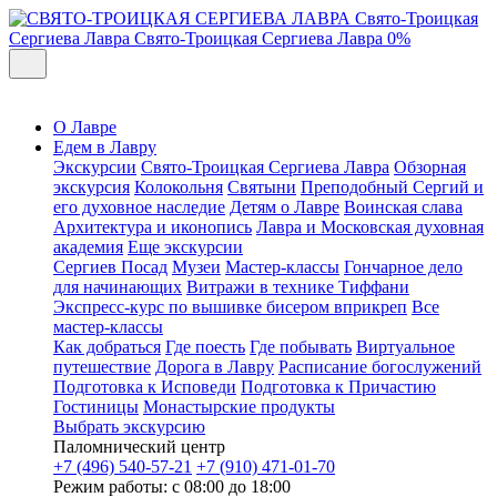
Свято-Троицкая
Сергиева Лавра
Свято-Троицкая Сергиева Лавра
0%
О Лавре
Едем в Лавру
Экскурсии
Свято-Троицкая Сергиева Лавра
Обзорная
экскурсия
Колокольня
Святыни
Преподобный Сергий и
его духовное наследие
Детям о Лавре
Воинская слава
Архитектура и иконопись
Лавра и Московская духовная
академия
Еще экскурсии
Сергиев Посад
Музеи
Мастер-классы
Гончарное дело
для начинающих
Витражи в технике Тиффани
Экспресс-курс по вышивке бисером вприкреп
Все
мастер-классы
Как добраться
Где поесть
Где побывать
Виртуальное
путешествие
Дорога в Лавру
Расписание богослужений
Подготовка к Исповеди
Подготовка к Причастию
Гостиницы
Монастырские продукты
Выбрать экскурсию
Паломнический центр
+7 (496) 540-57-21
+7 (910) 471-01-70
Режим работы: с 08:00 до 18:00