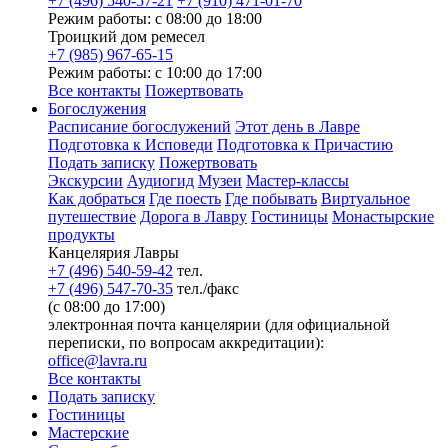
+7 (496) 540-57-21
+7 (910) 471-01-70
Режим работы: с 08:00 до 18:00
Троицкий дом ремесел
+7 (985) 967-65-15
Режим работы: с 10:00 до 17:00
Все контакты
Пожертвовать
Богослужения
Расписание богослужений
Этот день в Лавре
Подготовка к Исповеди
Подготовка к Причастию
Подать записку
Пожертвовать
Экскурсии
Аудиогид
Музеи
Мастер-классы
Как добраться
Где поесть
Где побывать
Виртуальное
путешествие
Дорога в Лавру
Гостиницы
Монастырские
продукты
Канцелярия Лавры
+7 (496) 540-59-42
тел.
+7 (496) 547-70-35
тел./факс
(с 08:00 до 17:00)
электронная почта канцелярии (для официальной
переписки, по вопросам аккредитации):
office@lavra.ru
Все контакты
Подать записку
Гостиницы
Мастерские