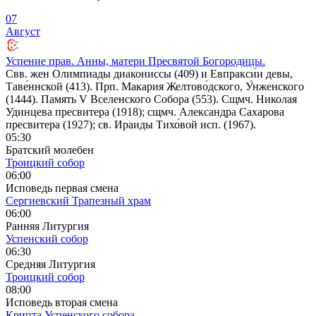
07
Август
Успение прав. Анны, матери Пресвятой Богородицы.
Свв. жен Олимпиады диакониссы (409) и Евпракси́и девы,
Таве́ннской (413). Прп. Макария Желтово́дского, У́нженского
(1444). Память V Вселенского Собора (553). Сщмч. Николая
Удинцева пресвитера (1918); сщмч. Александра Сахарова
пресвитера (1927); св. Ираиды Тихо́вой исп. (1967).
05:30
Братский молебен
Троицкий собор
06:00
Исповедь первая смена
Сергиевский Трапезный храм
06:00
Ранняя Литургия
Успенский собор
06:30
Средняя Литургия
Троицкий собор
08:00
Исповедь вторая смена
Крипта Успенского собора