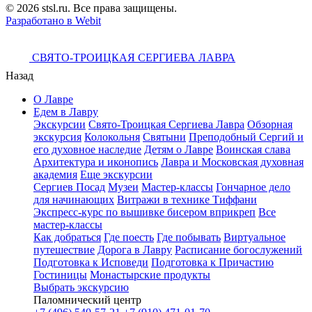
© 2026 stsl.ru. Все права защищены.
Разработано в Webit
СВЯТО-ТРОИЦКАЯ СЕРГИЕВА ЛАВРА
Назад
О Лавре
Едем в Лавру
Экскурсии
Свято-Троицкая Сергиева Лавра
Обзорная
экскурсия
Колокольня
Святыни
Преподобный Сергий и
его духовное наследие
Детям о Лавре
Воинская слава
Архитектура и иконопись
Лавра и Московская духовная
академия
Еще экскурсии
Сергиев Посад
Музеи
Мастер-классы
Гончарное дело
для начинающих
Витражи в технике Тиффани
Экспресс-курс по вышивке бисером вприкреп
Все
мастер-классы
Как добраться
Где поесть
Где побывать
Виртуальное
путешествие
Дорога в Лавру
Расписание богослужений
Подготовка к Исповеди
Подготовка к Причастию
Гостиницы
Монастырские продукты
Выбрать экскурсию
Паломнический центр