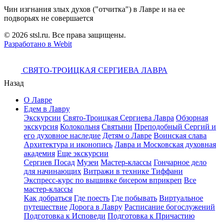
Чин изгнания злых духов ("отчитка") в Лавре и на ее
подворьях не совершается
© 2026 stsl.ru. Все права защищены.
Разработано в Webit
СВЯТО-ТРОИЦКАЯ СЕРГИЕВА ЛАВРА
Назад
О Лавре
Едем в Лавру
Экскурсии
Свято-Троицкая Сергиева Лавра
Обзорная
экскурсия
Колокольня
Святыни
Преподобный Сергий и
его духовное наследие
Детям о Лавре
Воинская слава
Архитектура и иконопись
Лавра и Московская духовная
академия
Еще экскурсии
Сергиев Посад
Музеи
Мастер-классы
Гончарное дело
для начинающих
Витражи в технике Тиффани
Экспресс-курс по вышивке бисером вприкреп
Все
мастер-классы
Как добраться
Где поесть
Где побывать
Виртуальное
путешествие
Дорога в Лавру
Расписание богослужений
Подготовка к Исповеди
Подготовка к Причастию