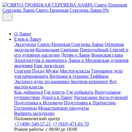
Свято-Троицкая
Сергиева Лавра
Свято-Троицкая Сергиева Лавра
0%
О Лавре
Едем в Лавру
Экскурсии
Свято-Троицкая Сергиева Лавра
Обзорная
экскурсия
Колокольня
Святыни
Преподобный Сергий и
его духовное наследие
Детям о Лавре
Воинская слава
Архитектура и иконопись
Лавра и Московская духовная
академия
Еще экскурсии
Сергиев Посад
Музеи
Мастер-классы
Гончарное дело
для начинающих
Витражи в технике Тиффани
Экспресс-курс по вышивке бисером вприкреп
Все
мастер-классы
Как добраться
Где поесть
Где побывать
Виртуальное
путешествие
Дорога в Лавру
Расписание богослужений
Подготовка к Исповеди
Подготовка к Причастию
Гостиницы
Монастырские продукты
Выбрать экскурсию
Паломнический центр
+7 (496) 540-57-21
+7 (910) 471-01-70
Режим работы: с 08:00 до 18:00