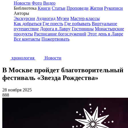
Новости
Фото
Видео
Библиотека
Книги
Статьи
Проповеди
Жития
Рукописи
Авторы
Экскурсии
Аудиогид
Музеи
Мастер-классы
Как добраться
Где поесть
Где побывать
Виртуальное
путешествие
Дорога в Лавру
Гостиницы
Монастырские
продукты
Расписание богослужений
Этот день в Лавре
Все контакты
Пожертвовать
хронология
Новости
В Москве пройдет благотворительный
фестиваль «Звезда Рождества»
28 ноября 2025
888