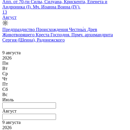
Апп. от 70-ти Силы, Силуана, Криске́нта, Епене́та и
Андроника (I). Мч. Иоанна Воина (IV).
13
Август
Предпразднство Происхождения Честны́х Древ
Животворящего Креста Господня. Прмч. архимандрита
Сергия (Шеина), Радонежского
9 августа
2026
Пн
Вт
Ср
Чт
Пт
Сб
Вс
Июль
Август
9 августа
2026