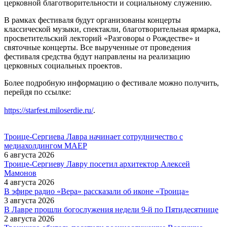
церковной благотворительности и социальному служению.
В рамках фестиваля будут организованы концерты
классической музыки, спектакли, благотворительная ярмарка,
просветительский лекторий «Разговоры о Рождестве» и
святочные концерты. Все вырученные от проведения
фестиваля средства будут направлены на реализацию
церковных социальных проектов.
Более подробную информацию о фестивале можно получить,
перейдя по ссылке:
https://starfest.miloserdie.ru/
.
Троице-Сергиева Лавра начинает сотрудничество с
медиахолдингом МАЕР
6 августа 2026
Троице-Сергиеву Лавру посетил архитектор Алексей
Мамонов
4 августа 2026
В эфире радио «Вера» рассказали об иконе «Троица»
3 августа 2026
В Лавре прошли богослужения недели 9-й по Пятидесятнице
2 августа 2026