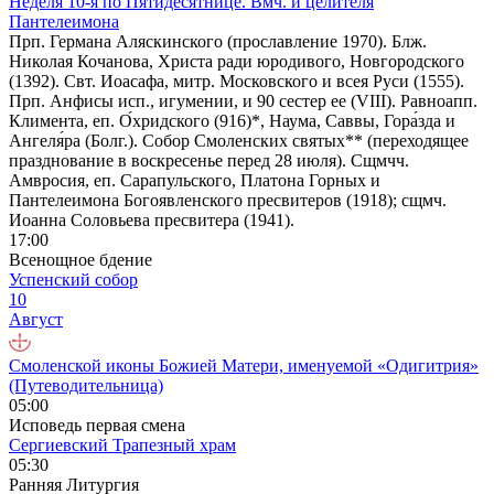
Неделя 10-я по Пятидесятнице. Вмч. и целителя
Пантелеимона
Прп. Германа Аляскинского (прославление 1970). Блж.
Николая Кочанова, Христа ради юродивого, Новгородского
(1392). Свт. Иоасафа, митр. Московского и всея Руси (1555).
Прп. Анфисы исп., игумении, и 90 сестер ее (VIII). Равноапп.
Климента, еп. О́хридского (916)*, Наума, Саввы, Гора́зда и
Ангеля́ра (Болг.). Собор Смоленских святых** (переходящее
празднование в воскресенье перед 28 июля). Сщмчч.
Амвросия, еп. Сарапульского, Платона Горных и
Пантелеимона Богоявленского пресвитеров (1918); сщмч.
Иоанна Соловьева пресвитера (1941).
17:00
Всенощное бдение
Успенский собор
10
Август
Смоленской иконы Божией Матери, именуемой «Одигитрия»
(Путеводительница)
05:00
Исповедь первая смена
Сергиевский Трапезный храм
05:30
Ранняя Литургия