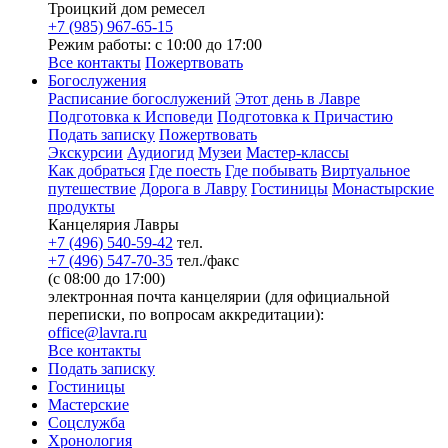
Троицкий дом ремесел
+7 (985) 967-65-15
Режим работы: с 10:00 до 17:00
Все контакты
Пожертвовать
Богослужения
Расписание богослужений
Этот день в Лавре
Подготовка к Исповеди
Подготовка к Причастию
Подать записку
Пожертвовать
Экскурсии
Аудиогид
Музеи
Мастер-классы
Как добраться
Где поесть
Где побывать
Виртуальное
путешествие
Дорога в Лавру
Гостиницы
Монастырские
продукты
Канцелярия Лавры
+7 (496) 540-59-42
тел.
+7 (496) 547-70-35
тел./факс
(с 08:00 до 17:00)
электронная почта канцелярии (для официальной
переписки, по вопросам аккредитации):
office@lavra.ru
Все контакты
Подать записку
Гостиницы
Мастерские
Соцслужба
Хронология