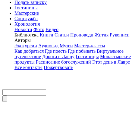
Подать записку
Гостиницы
Мастерские
Соцслужба
Хронология
Новости
Фото
Видео
Библиотека
Книги
Статьи
Проповеди
Жития
Рукописи
Авторы
Экскурсии
Аудиогид
Музеи
Мастер-классы
Как добраться
Где поесть
Где побывать
Виртуальное
путешествие
Дорога в Лавру
Гостиницы
Монастырские
продукты
Расписание богослужений
Этот день в Лавре
Все контакты
Пожертвовать