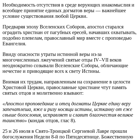
Необходимость отсутствия в среде верующих инакомыслия и
всеобщее принятие единых догматов веры — важнейшее
условие существования любой Церкви.
Предваряя эпоху Вселенских Соборов, апостол старался
оградить христиан от пагубных ересей, начавших охватывать,
подобно плевелам, православный мир вместе с проповедью
Евангелия.
Ввиду опасности утраты истинной веры из-за
многочисленных лжеучений святые отцы IV–VII веков
неоднократно созывали Вселенские Соборы, обличающие
нечестие и приводящие всех к свету Истины.
Внимая их трудам, направленным на сохранение в целости
Христовой Церкви, православные христиане чтут память
святых отцов и молитвенно взывают:
«Апостол проповедание и отец догматы Церкве едину веру
запечатлеша, яже и ризу носящи истины, истканну от еже
свыше богословия, исправляет и славит благочестия великое
таинство»
(кондак отцов, глас 8).
25 и 26 июля в Свято-Троицкой Сергиевой Лавре прошли
богослужения Недели 8-й по Пятидесятнице. Божественную