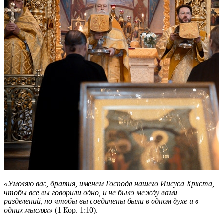
«Умоляю вас, братия, именем Господа нашего Иисуса Христа,
чтобы все вы говорили одно, и не было между вами
разделений, но чтобы вы соединены были в одном духе и в
одних мыслях»
(1 Кор. 1:10).