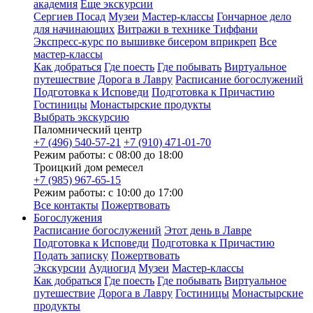
академия
Еще экскурсии
Сергиев Посад
Музеи
Мастер-классы
Гончарное дело
для начинающих
Витражи в технике Тиффани
Экспресс-курс по вышивке бисером вприкреп
Все
мастер-классы
Как добраться
Где поесть
Где побывать
Виртуальное
путешествие
Дорога в Лавру
Расписание богослужений
Подготовка к Исповеди
Подготовка к Причастию
Гостиницы
Монастырские продукты
Выбрать экскурсию
Паломнический центр
+7 (496) 540-57-21
+7 (910) 471-01-70
Режим работы: с 08:00 до 18:00
Троицкий дом ремесел
+7 (985) 967-65-15
Режим работы: с 10:00 до 17:00
Все контакты
Пожертвовать
Богослужения
Расписание богослужений
Этот день в Лавре
Подготовка к Исповеди
Подготовка к Причастию
Подать записку
Пожертвовать
Экскурсии
Аудиогид
Музеи
Мастер-классы
Как добраться
Где поесть
Где побывать
Виртуальное
путешествие
Дорога в Лавру
Гостиницы
Монастырские
продукты