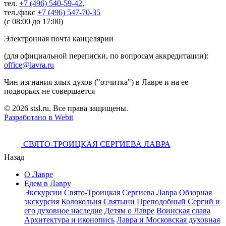
тел.
+7 (496) 540-59-42
,
тел./факс
+7 (496) 547-70-35
(с 08:00 до 17:00)
Электронная почта канцелярии
(для официальной переписки, по вопросам аккредитации):
office@lavra.ru
Чин изгнания злых духов ("отчитка") в Лавре и на ее
подворьях не совершается
© 2026 stsl.ru. Все права защищены.
Разработано в Webit
СВЯТО-ТРОИЦКАЯ СЕРГИЕВА ЛАВРА
Назад
О Лавре
Едем в Лавру
Экскурсии
Свято-Троицкая Сергиева Лавра
Обзорная
экскурсия
Колокольня
Святыни
Преподобный Сергий и
его духовное наследие
Детям о Лавре
Воинская слава
Архитектура и иконопись
Лавра и Московская духовная