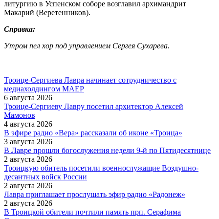
литургию в Успенском соборе возглавил архимандрит
Макарий (Веретенников).
Справка:
Утром пел хор под управлением Сергея Сухарева.
Троице-Сергиева Лавра начинает сотрудничество с
медиахолдингом МАЕР
6 августа 2026
Троице-Сергиеву Лавру посетил архитектор Алексей
Мамонов
4 августа 2026
В эфире радио «Вера» рассказали об иконе «Троица»
3 августа 2026
В Лавре прошли богослужения недели 9-й по Пятидесятнице
2 августа 2026
Троицкую обитель посетили военнослужащие Воздушно-
десантных войск России
2 августа 2026
Лавра приглашает прослушать эфир радио «Радонеж»
2 августа 2026
В Троицкой обители почтили память прп. Серафима