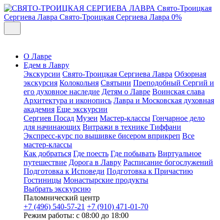
Свято-Троицкая
Сергиева Лавра
Свято-Троицкая Сергиева Лавра
0%
О Лавре
Едем в Лавру
Экскурсии
Свято-Троицкая Сергиева Лавра
Обзорная
экскурсия
Колокольня
Святыни
Преподобный Сергий и
его духовное наследие
Детям о Лавре
Воинская слава
Архитектура и иконопись
Лавра и Московская духовная
академия
Еще экскурсии
Сергиев Посад
Музеи
Мастер-классы
Гончарное дело
для начинающих
Витражи в технике Тиффани
Экспресс-курс по вышивке бисером вприкреп
Все
мастер-классы
Как добраться
Где поесть
Где побывать
Виртуальное
путешествие
Дорога в Лавру
Расписание богослужений
Подготовка к Исповеди
Подготовка к Причастию
Гостиницы
Монастырские продукты
Выбрать экскурсию
Паломнический центр
+7 (496) 540-57-21
+7 (910) 471-01-70
Режим работы: с 08:00 до 18:00