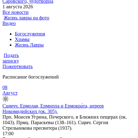
Саровского, чудотворца
1 августа 2026
Все новости
Жизнь лавры на фото
Видео
Богослужения
Храмы
Жизнь Лавры
Подать
записку
Пожертвовать
Расписание богослужений
08
Август
Сщмчч. Ермолая, Ермиппа и Ермокра́та, иереев
Никомидийских (ок. 305).
Прп. Моисея У́грина, Печерского, в Ближних пещерах (ок.
1043). Прмц. Параскевы (138–161). Сщмч. Сергия
Стрельникова пресвитера (1937).
17:00