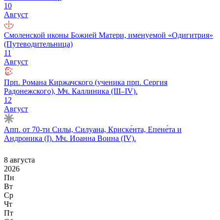
10
Август
Смоленской иконы Божией Матери, именуемой «Одигитрия»
(Путеводительница)
11
Август
Прп. Романа Киржачского (ученика прп. Сергия
Радонежского), Мч. Каллиника (III–IV).
12
Август
Апп. от 70-ти Силы, Силуана, Криске́нта, Епене́та и
Андроника (I). Мч. Иоанна Воина (IV).
8 августа
2026
Пн
Вт
Ср
Чт
Пт