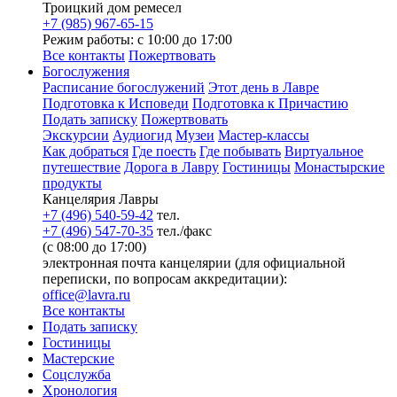
Троицкий дом ремесел
+7 (985) 967-65-15
Режим работы: с 10:00 до 17:00
Все контакты
Пожертвовать
Богослужения
Расписание богослужений
Этот день в Лавре
Подготовка к Исповеди
Подготовка к Причастию
Подать записку
Пожертвовать
Экскурсии
Аудиогид
Музеи
Мастер-классы
Как добраться
Где поесть
Где побывать
Виртуальное
путешествие
Дорога в Лавру
Гостиницы
Монастырские
продукты
Канцелярия Лавры
+7 (496) 540-59-42
тел.
+7 (496) 547-70-35
тел./факс
(с 08:00 до 17:00)
электронная почта канцелярии (для официальной
переписки, по вопросам аккредитации):
office@lavra.ru
Все контакты
Подать записку
Гостиницы
Мастерские
Соцслужба
Хронология