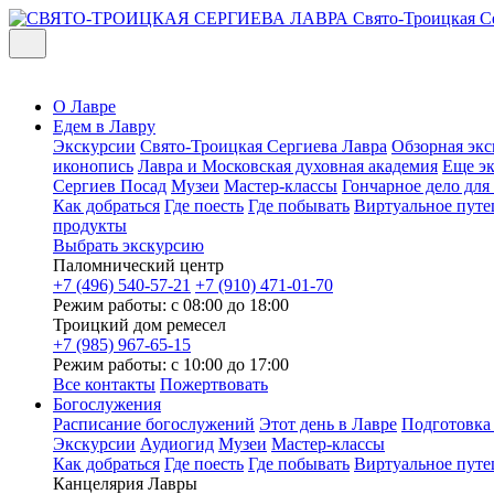
Свято-Троицкая С
О Лавре
Едем в Лавру
Экскурсии
Свято-Троицкая Сергиева Лавра
Обзорная экс
иконопись
Лавра и Московская духовная академия
Еще э
Сергиев Посад
Музеи
Мастер-классы
Гончарное дело дл
Как добраться
Где поесть
Где побывать
Виртуальное путе
продукты
Выбрать экскурсию
Паломнический центр
+7 (496) 540-57-21
+7 (910) 471-01-70
Режим работы: с 08:00 до 18:00
Троицкий дом ремесел
+7 (985) 967-65-15
Режим работы: с 10:00 до 17:00
Все контакты
Пожертвовать
Богослужения
Расписание богослужений
Этот день в Лавре
Подготовка
Экскурсии
Аудиогид
Музеи
Мастер-классы
Как добраться
Где поесть
Где побывать
Виртуальное путе
Канцелярия Лавры