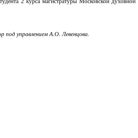
тудента 2 курса магистратуры Московской духовной 
ор под управлением А.О. Левенцова.