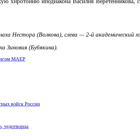
кую хиротонию иподиакона Василия Веретенникова, с
наха Нестора (Волкова), слева — 2-й академический х
а Зиновия (Бубякина).
дингом МАЕР
тных войск России
, чудотворца