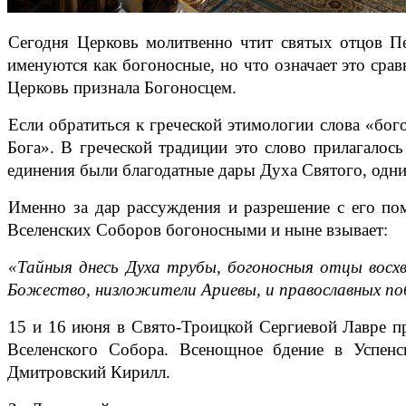
Сегодня Церковь молитвенно чтит святых отцов Пе
именуются как богоносные, но что означает это срав
Церковь признала Богоносцем.
Если обратиться к греческой этимологии слова «бог
Бога». В греческой традиции это слово прилагалос
единения были благодатные дары Духа Святого, одни
Именно за дар рассуждения и разрешение с его по
Вселенских Соборов богоносными и ныне взывает:
«Тайныя днесь Духа трубы, богоносныя отцы восхв
Божество, низложители Ариевы, и православных по
15 и 16 июня в Свято-Троицкой Сергиевой Лавре п
Вселенского Собора. Всенощное бдение в Успенс
Дмитровский Кирилл.