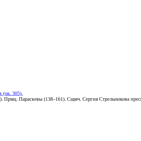
(ок. 305).
). Прмц. Параскевы (138–161). Сщмч. Сергия Стрельникова пресв