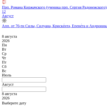
Прп. Романа Киржачского (ученика прп. Сергия Радонежского),
12
Август
Апп. от 70-ти Силы, Силуана, Криске́нта, Епене́та и Андроника
8 августа
2026
Пн
Вт
Ср
Чт
Пт
Сб
Вс
Июль
Август
8 августа
2026
Выберите дату