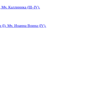
 Мч. Каллиника (III–IV).
 (I). Мч. Иоанна Воина (IV).