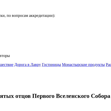
ки, по вопросам аккредитации):
вторы
шествие
Дорога в Лавру
Гостиницы
Монастырские продукты
Ра
ятых отцов Первого Вселенского Собора