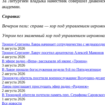
За Литургией владыка наместник совершил диаконс
академии.
Справка:
Вечером пели: справа — хор под управлением иеромо
Утром пел знаменный хор под управлением иеромонах
Троице-Сергиева Лавра начинает сотрудничество с медиахол
6 августа 2026
Троице-Сергиеву Лавру посетил архитектор Алексей Мамонов
4 августа 2026
В эфире радио «Вера» рассказали об иконе «Троица»
3 августа 2026
В Лавре прошли богослужения недели 9-й по Пятидесятнице
2 августа 2026
Троицкую обитель посетили военнослужащие Воздушно-десан
2 августа 2026
Лавра приглашает прослушать эфир радио «Радонеж»
2 августа 2026
В Троицкой обители почтили память прп. Серафима Саровского
1 августа 2026
Все новости