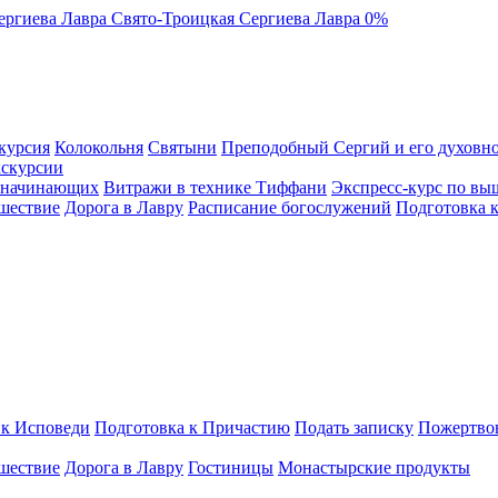
ергиева Лавра
Свято-Троицкая Сергиева Лавра
0%
курсия
Колокольня
Святыни
Преподобный Сергий и его духовно
кскурсии
я начинающих
Витражи в технике Тиффани
Экспресс-курс по вы
шествие
Дорога в Лавру
Расписание богослужений
Подготовка 
 к Исповеди
Подготовка к Причастию
Подать записку
Пожертво
шествие
Дорога в Лавру
Гостиницы
Монастырские продукты