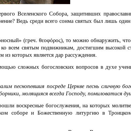
рвого Вселенского Собора, защитивших православных
нение? Ведь среди всего сонма святых был лишь один
оносный» (греч. θεοφόρος), то можно обнаружить, что
ь ко всем святым подвижникам, достигшим высокой с
м из которых является дар рассуждения.
мощью сложных богословских вопросов в духе учения
алим песнопевшия посреде Церкве песнь сличную бог
борники, молящияся всегда Господу, помиловатися д
рошли воскресные богослужения, на которых молитве
ком соборе и Божественную литургию в Троицком