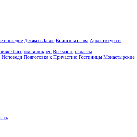
е наследие
Детям о Лавре
Воинская слава
Архитектура и
шивке бисером вприкреп
Все мастер-классы
к Исповеди
Подготовка к Причастию
Гостиницы
Монастырские
вать