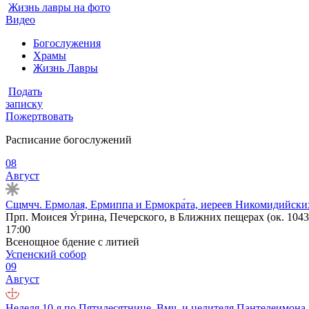
Жизнь лавры на фото
Видео
Богослужения
Храмы
Жизнь Лавры
Подать
записку
Пожертвовать
Расписание богослужений
08
Август
Сщмчч. Ермолая, Ермиппа и Ермокра́та, иереев Никомидийских 
Прп. Моисея У́грина, Печерского, в Ближних пещерах (ок. 1043
17:00
Всенощное бдение с литией
Успенский собор
09
Август
Неделя 10-я по Пятидесятнице. Вмч. и целителя Пантелеимона