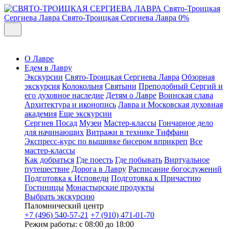
Свято-Троицкая
Сергиева Лавра
Свято-Троицкая Сергиева Лавра
0%
О Лавре
Едем в Лавру
Экскурсии
Свято-Троицкая Сергиева Лавра
Обзорная
экскурсия
Колокольня
Святыни
Преподобный Сергий и
его духовное наследие
Детям о Лавре
Воинская слава
Архитектура и иконопись
Лавра и Московская духовная
академия
Еще экскурсии
Сергиев Посад
Музеи
Мастер-классы
Гончарное дело
для начинающих
Витражи в технике Тиффани
Экспресс-курс по вышивке бисером вприкреп
Все
мастер-классы
Как добраться
Где поесть
Где побывать
Виртуальное
путешествие
Дорога в Лавру
Расписание богослужений
Подготовка к Исповеди
Подготовка к Причастию
Гостиницы
Монастырские продукты
Выбрать экскурсию
Паломнический центр
+7 (496) 540-57-21
+7 (910) 471-01-70
Режим работы: с 08:00 до 18:00