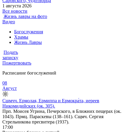
Саровского, чудотворца
1 августа 2026
Все новости
Жизнь лавры на фото
Видео
Богослужения
Храмы
Жизнь Лавры
Подать
записку
Пожертвовать
Расписание богослужений
08
Август
Сщмчч. Ермолая, Ермиппа и Ермокра́та, иереев
Никомидийских (ок. 305).
Прп. Моисея У́грина, Печерского, в Ближних пещерах (ок.
1043). Прмц. Параскевы (138–161). Сщмч. Сергия
Стрельникова пресвитера (1937).
17:00