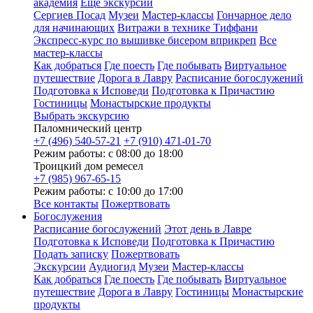
академия
Еще экскурсии
Сергиев Посад
Музеи
Мастер-классы
Гончарное дело
для начинающих
Витражи в технике Тиффани
Экспресс-курс по вышивке бисером вприкреп
Все
мастер-классы
Как добраться
Где поесть
Где побывать
Виртуальное
путешествие
Дорога в Лавру
Расписание богослужений
Подготовка к Исповеди
Подготовка к Причастию
Гостиницы
Монастырские продукты
Выбрать экскурсию
Паломнический центр
+7 (496) 540-57-21
+7 (910) 471-01-70
Режим работы: с 08:00 до 18:00
Троицкий дом ремесел
+7 (985) 967-65-15
Режим работы: с 10:00 до 17:00
Все контакты
Пожертвовать
Богослужения
Расписание богослужений
Этот день в Лавре
Подготовка к Исповеди
Подготовка к Причастию
Подать записку
Пожертвовать
Экскурсии
Аудиогид
Музеи
Мастер-классы
Как добраться
Где поесть
Где побывать
Виртуальное
путешествие
Дорога в Лавру
Гостиницы
Монастырские
продукты