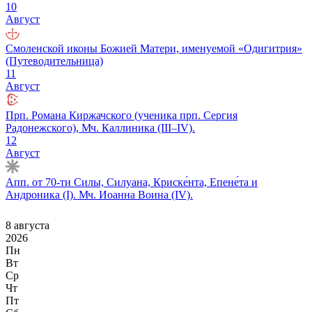
10
Август
Смоленской иконы Божией Матери, именуемой «Одигитрия»
(Путеводительница)
11
Август
Прп. Романа Киржачского (ученика прп. Сергия
Радонежского), Мч. Каллиника (III–IV).
12
Август
Апп. от 70-ти Силы, Силуана, Криске́нта, Епене́та и
Андроника (I). Мч. Иоанна Воина (IV).
8 августа
2026
Пн
Вт
Ср
Чт
Пт