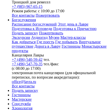
Троицкий дом ремесел
+7 (985) 967-65-15
Режим работы: с 10:00 до 17:00
Все контакты
Пожертвовать
Богослужения
Расписание богослужений
Этот день в Лавре
Подготовка к Исповеди
Подготовка к Причастию
Подать записку
Пожертвовать
Экскурсии
Аудиогид
Музеи
Мастер-классы
Как добраться
Где поесть
Где побывать
Виртуальное
путешествие
Дорога в Лавру
Гостиницы
Монастырские
продукты
Канцелярия Лавры
+7 (496) 540-59-42
тел.
+7 (496) 547-70-35
тел./факс
(с 08:00 до 17:00)
электронная почта канцелярии (для официальной
переписки, по вопросам аккредитации):
office@lavra.ru
Все контакты
Подать записку
Гостиницы
Мастерские
Соцслужба
Хронология