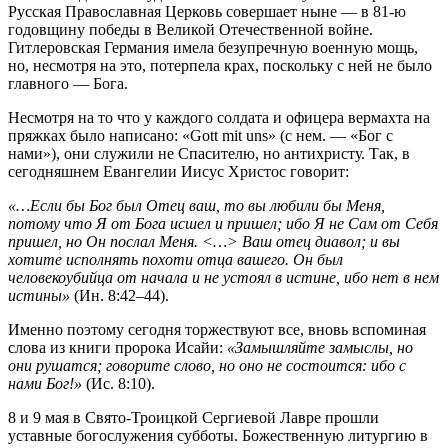
Русская Православная Церковь совершает ныне — в 81-ю
годовщину победы в Великой Отечественной войне.
Гитлеровская Германия имела безупречную военную мощь,
но, несмотря на это, потерпела крах, поскольку с ней не было
главного — Бога.
Несмотря на то что у каждого солдата и офицера вермахта на
пряжках было написано: «Gott mit uns» (с нем. — «Бог с
нами»), они служили не Спасителю, но антихристу. Так, в
сегодняшнем Евангелии Иисус Христос говорит:
«…Если бы Бог был Отец ваш, то вы любили бы Меня,
потому что Я от
Бога исшел и пришел; ибо Я не Сам от Себя
пришел, но Он послал Меня. <…> Ваш отец диавол; и вы
хотите исполнять похоти отца вашего. Он был
человекоубийца от начала и не устоял в истине, ибо нет в нем
истины»
(Ин. 8:42–44).
Именно поэтому сегодня торжествуют все, вновь вспоминая
слова из книги пророка Исайи:
«Замышляйте замыслы, но
они рушатся; говорите слово, но оно не состоится: ибо с
нами Бог!»
(Ис. 8:10).
8 и 9 мая в Свято-Троицкой Сергиевой Лавре прошли
уставные богослужения субботы. Божественную литургию в