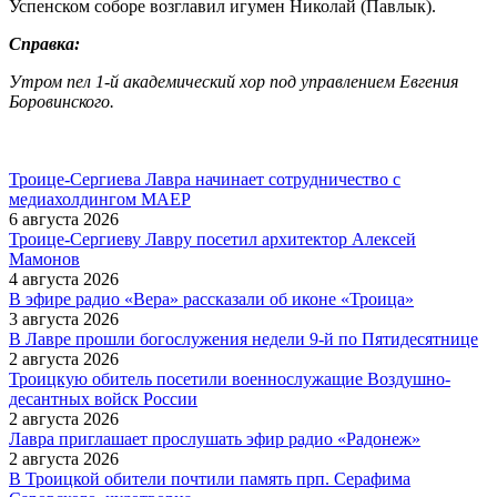
Успенском соборе возглавил игумен Николай (Павлык).
Справка:
Утром пел 1-й академический хор под управлением Евгения
Боровинского.
Троице-Сергиева Лавра начинает сотрудничество с
медиахолдингом МАЕР
6 августа 2026
Троице-Сергиеву Лавру посетил архитектор Алексей
Мамонов
4 августа 2026
В эфире радио «Вера» рассказали об иконе «Троица»
3 августа 2026
В Лавре прошли богослужения недели 9-й по Пятидесятнице
2 августа 2026
Троицкую обитель посетили военнослужащие Воздушно-
десантных войск России
2 августа 2026
Лавра приглашает прослушать эфир радио «Радонеж»
2 августа 2026
В Троицкой обители почтили память прп. Серафима