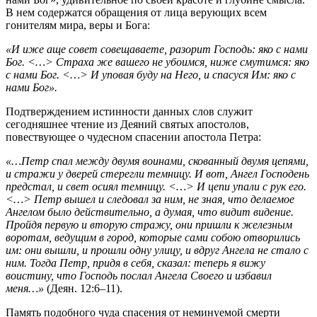
В нем содержатся обращения от лица верующих всем
гонителям мира, веры и Бога:
«И иже аще совет совещаваете, разорит Господь: яко с нами
Бог. <…> Страха же вашего не убоимся, ниже смутимся: яко
с нами Бог. <…> И уповая буду на Него, и спасуся Им: яко с
нами Бог».
Подтверждением истинности данных слов служит
сегодняшнее чтение из Деяний святых апостолов,
повествующее о чудесном спасении апостола Петра:
«…Петр спал между двумя воинами, скованный двумя цепями,
и стражи у дверей стерегли темницу. И вот, Ангел Господень
предстал, и свет осиял темницу. <…> И цепи упали с рук его.
<…> Петр вышел и следовал за ним, не зная, что делаемое
Ангелом было действительно, а думая, что видит видение.
Пройдя первую и вторую стражу, они пришли к железным
воротам, ведущим в город, которые сами собою отворились
им: они вышли, и прошли одну улицу, и вдруг Ангела не стало с
ним. Тогда Петр, придя в себя, сказал: теперь я вижу
воистину, что Господь послал Ангела Своего и избавил
меня…»
(Деян. 12:6–11).
Память подобного чуда спасения от неминуемой смерти