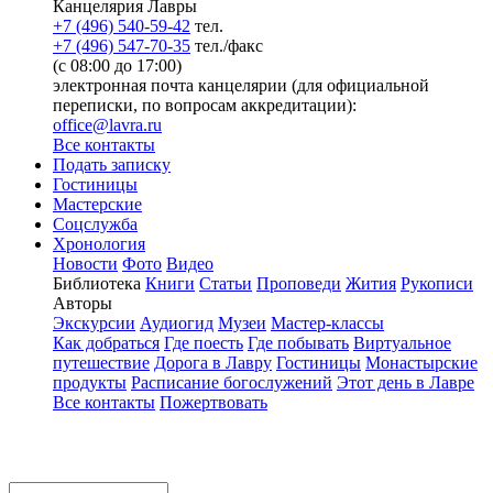
Канцелярия Лавры
+7 (496) 540-59-42
тел.
+7 (496) 547-70-35
тел./факс
(с 08:00 до 17:00)
электронная почта канцелярии (для официальной
переписки, по вопросам аккредитации):
office@lavra.ru
Все контакты
Подать записку
Гостиницы
Мастерские
Соцслужба
Хронология
Новости
Фото
Видео
Библиотека
Книги
Статьи
Проповеди
Жития
Рукописи
Авторы
Экскурсии
Аудиогид
Музеи
Мастер-классы
Как добраться
Где поесть
Где побывать
Виртуальное
путешествие
Дорога в Лавру
Гостиницы
Монастырские
продукты
Расписание богослужений
Этот день в Лавре
Все контакты
Пожертвовать