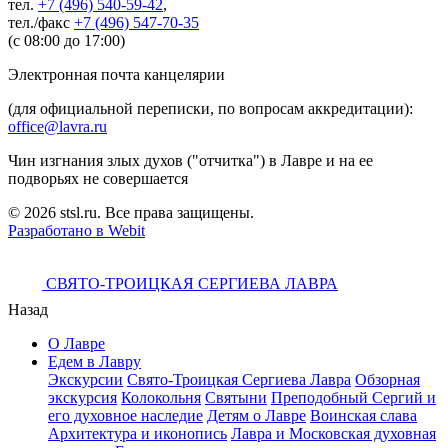
тел.
+7 (496) 540-59-42
,
тел./факс
+7 (496) 547-70-35
(с 08:00 до 17:00)
Электронная почта канцелярии
(для официальной переписки, по вопросам аккредитации):
office@lavra.ru
Чин изгнания злых духов ("отчитка") в Лавре и на ее
подворьях не совершается
© 2026 stsl.ru. Все права защищены.
Разработано в Webit
СВЯТО-ТРОИЦКАЯ СЕРГИЕВА ЛАВРА
Назад
О Лавре
Едем в Лавру
Экскурсии
Свято-Троицкая Сергиева Лавра
Обзорная
экскурсия
Колокольня
Святыни
Преподобный Сергий и
его духовное наследие
Детям о Лавре
Воинская слава
Архитектура и иконопись
Лавра и Московская духовная