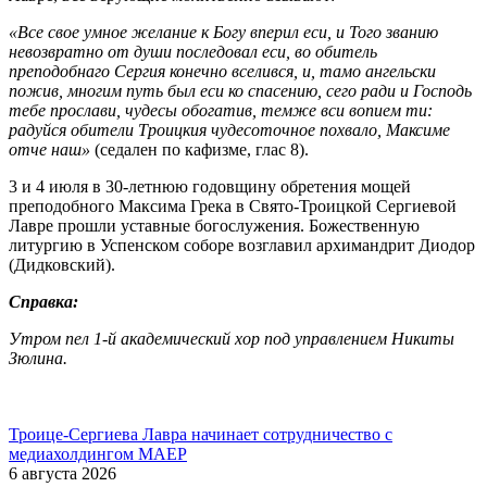
«Все свое умное желание к Богу вперил еси, и Того званию
невозвратно от души последовал еси, во обитель
преподобнаго Сергия конечно вселився, и, тамо ангельски
пожив, многим путь был еси ко спасению, сего ради и Господь
тебе прослави, чудесы обогатив, темже вси вопием ти:
радуйся обители Троицкия чудесоточное похвало, Максиме
отче наш»
(седален по кафизме, глас 8).
3 и 4 июля в 30-летнюю годовщину обретения мощей
преподобного Максима Грека в Свято-Троицкой Сергиевой
Лавре прошли уставные богослужения. Божественную
литургию в Успенском соборе возглавил архимандрит Диодор
(Дидковский).
Справка:
Утром пел 1-й академический хор под управлением Никиты
Зюлина.
Троице-Сергиева Лавра начинает сотрудничество с
медиахолдингом МАЕР
6 августа 2026