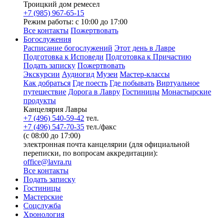
Троицкий дом ремесел
+7 (985) 967-65-15
Режим работы: с 10:00 до 17:00
Все контакты
Пожертвовать
Богослужения
Расписание богослужений
Этот день в Лавре
Подготовка к Исповеди
Подготовка к Причастию
Подать записку
Пожертвовать
Экскурсии
Аудиогид
Музеи
Мастер-классы
Как добраться
Где поесть
Где побывать
Виртуальное
путешествие
Дорога в Лавру
Гостиницы
Монастырские
продукты
Канцелярия Лавры
+7 (496) 540-59-42
тел.
+7 (496) 547-70-35
тел./факс
(с 08:00 до 17:00)
электронная почта канцелярии (для официальной
переписки, по вопросам аккредитации):
office@lavra.ru
Все контакты
Подать записку
Гостиницы
Мастерские
Соцслужба
Хронология