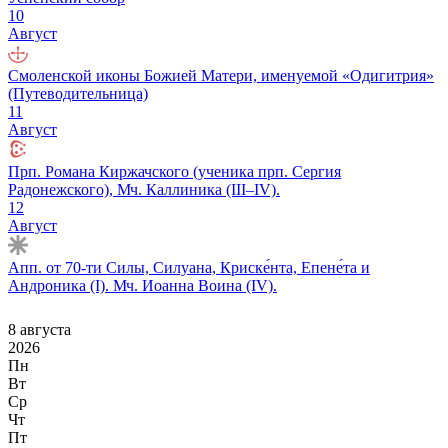
10
Август
Смоленской иконы Божией Матери, именуемой «Одигитрия»
(Путеводительница)
11
Август
Прп. Романа Киржачского (ученика прп. Сергия
Радонежского), Мч. Каллиника (III–IV).
12
Август
Апп. от 70-ти Силы, Силуана, Криске́нта, Епене́та и
Андроника (I). Мч. Иоанна Воина (IV).
8 августа
2026
Пн
Вт
Ср
Чт
Пт