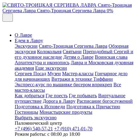
Свято-Троицкая
Сергиева Лавра
Свято-Троицкая Сергиева Лавра
0%
О Лавре
Едем в Лавру
Экскурсии
Свято-Троицкая Сергиева Лавра
Обзорная
экскурсия
Колокольня
Святыни
Преподобный Сергий и
его духовное наследие
Детям о Лавре
Воинская слава
Архитектура и иконопись
Лавра и Московская духовная
академия
Еще экскурсии
Сергиев Посад
Музеи
Мастер-классы
Гончарное дело
для начинающих
Витражи в технике Тиффани
Экспресс-курс по вышивке бисером вприкреп
Все
мастер-классы
Как добраться
Где поесть
Где побывать
Виртуальное
путешествие
Дорога в Лавру
Расписание богослужений
Подготовка к Исповеди
Подготовка к Причастию
Гостиницы
Монастырские продукты
Выбрать экскурсию
Паломнический центр
+7 (496) 540-57-21
+7 (910) 471-01-70
Режим работы: с 08:00 до 18:00