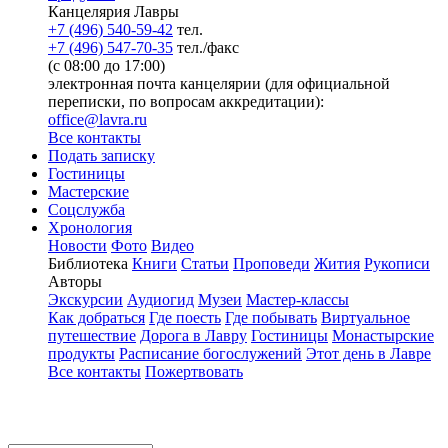
Канцелярия Лавры
+7 (496) 540-59-42
тел.
+7 (496) 547-70-35
тел./факс
(с 08:00 до 17:00)
электронная почта канцелярии (для официальной
переписки, по вопросам аккредитации):
office@lavra.ru
Все контакты
Подать записку
Гостиницы
Мастерские
Соцслужба
Хронология
Новости
Фото
Видео
Библиотека
Книги
Статьи
Проповеди
Жития
Рукописи
Авторы
Экскурсии
Аудиогид
Музеи
Мастер-классы
Как добраться
Где поесть
Где побывать
Виртуальное
путешествие
Дорога в Лавру
Гостиницы
Монастырские
продукты
Расписание богослужений
Этот день в Лавре
Все контакты
Пожертвовать