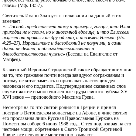
своем»
(Мф. 13:57).
Святитель Иоанн Златоуст в толковании на данный стих
замечает:
«…Господь представляет тому и примеры, говоря, что Илия
приходил не к своим, но к иноземной вдовице, и что Елиссеем
исцелен от проказы не другой кто, а иноземец Нееман (Лк.
4:25–27). Израильтяне и благодеяний не получили, и сами
добра не делали; а облагодетельствованы и
благодетельствовали чужие»
(Беседы на Евангелие от
Матфея).
Блаженный Иероним Стридонский также обращает внимание
на то, что граждане почти всегда завидуют согражданам и
потому не хотят замечать и признавать настоящих дел
человека и его подвигов. Подтверждением сказанных слов
служит житие и многочисленные труды святого рубежа XV–
XVI веков — преподобного Максима Грека.
Несмотря на то что святой родился в Греции и принял
постриг в Ватопедском монастыре на Афоне, в лике святых
его прославила лишь Русская Православная Церковь на
Поместном соборе 6 июня 1988 года. С тех пор, взирая на его
честные мощи, обретенные в Свято-Троицкой Сергиевой
Лавре, все верующие молитвенно взывают: