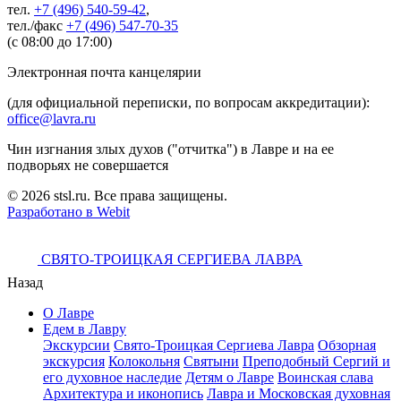
тел.
+7 (496) 540-59-42
,
тел./факс
+7 (496) 547-70-35
(с 08:00 до 17:00)
Электронная почта канцелярии
(для официальной переписки, по вопросам аккредитации):
office@lavra.ru
Чин изгнания злых духов ("отчитка") в Лавре и на ее
подворьях не совершается
© 2026 stsl.ru. Все права защищены.
Разработано в Webit
СВЯТО-ТРОИЦКАЯ СЕРГИЕВА ЛАВРА
Назад
О Лавре
Едем в Лавру
Экскурсии
Свято-Троицкая Сергиева Лавра
Обзорная
экскурсия
Колокольня
Святыни
Преподобный Сергий и
его духовное наследие
Детям о Лавре
Воинская слава
Архитектура и иконопись
Лавра и Московская духовная