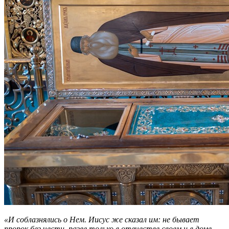
«И соблазнялись о Нем. Иисус же сказал им: не бывает
пророк без чести, разве только в отечестве своем и в доме