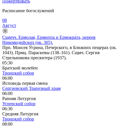
Пожертвовать
Расписание богослужений
08
Август
Сщмчч. Ермолая, Ермиппа и Ермокра́та, иереев
Никомидийских (ок. 305).
Прп. Моисея У́грина, Печерского, в Ближних пещерах (ок.
1043). Прмц. Параскевы (138–161). Сщмч. Сергия
Стрельникова пресвитера (1937).
05:30
Братский молебен
Троицкий собор
06:00
Исповедь первая смена
Сергиевский Трапезный храм
06:00
Ранняя Литургия
Успенский собор
06:30
Средняя Литургия
Троицкий собор
08:00