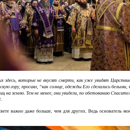
х здесь, которые не вкусят смерти, как уже увидят Царствие
кую гору, просиял, “как солнце, одежды Его сделались белыми, 
 ниц на землю. Тем не менее, они увидели, по обетованию Спас
.
ете важно даже больше, чем для других. Ведь основатель мо