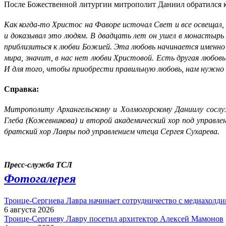
После Божественной литургии митрополит Даниил обратился 
Как когда-то Христос на Фаворе источал Свет и все освещал,
и доказывал это людям. В двадцать лет он ушел в монастырь
приблизиться к любви Божией. Эта любовь начинается именно 
мира, значит, в нас нет любви Христовой. Есть другая любовь
И для того, чтобы приобрести правильную любовь, нам нужно 
Справка:
Митрополиту Архангельскому и Холмогорскому Даниилу сосл
Глеба (Кожевникова) и второй академический хор под управл
братский хор Лавры под управлением чтеца Сергея Сухарева.
Пресс-служба ТСЛ
Фотогалерея
Троице-Сергиева Лавра начинает сотрудничество с медиахол
6 августа 2026
Троице-Сергиеву Лавру посетил архитектор Алексей Мамонов