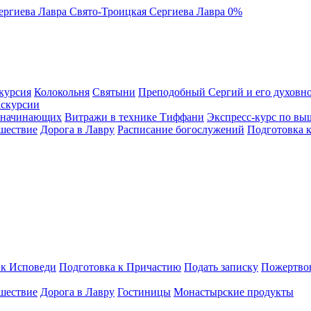
ергиева Лавра
Свято-Троицкая Сергиева Лавра
0%
курсия
Колокольня
Святыни
Преподобный Сергий и его духовно
кскурсии
я начинающих
Витражи в технике Тиффани
Экспресс-курс по вы
шествие
Дорога в Лавру
Расписание богослужений
Подготовка 
 к Исповеди
Подготовка к Причастию
Подать записку
Пожертво
шествие
Дорога в Лавру
Гостиницы
Монастырские продукты