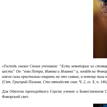
«Господь сказал Своим ученикам: “Есть некоторые из стоящи
шести” Он “взял Петра, Иакова и Иоанна” и, взойдя на Фаворс
имели силы пристально взирать на это сияние, а потому пали
[Свт. Григорий Палама. Сто пятьдесят глав. Ч. 2, гл. Х, п. 146]
Для Обители преподобного Сергия учение о Божественном Св
Фаворский свет.