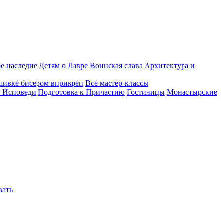
е наследие
Детям о Лавре
Воинская слава
Архитектура и
шивке бисером вприкреп
Все мастер-классы
к Исповеди
Подготовка к Причастию
Гостиницы
Монастырские
вать