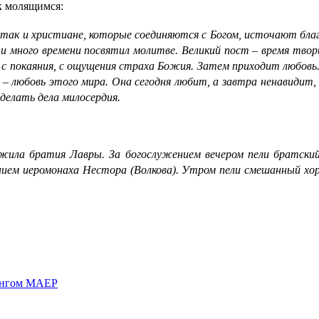
к молящимся:
 так и христиане, которые соединяются с Богом, источают благ
 и много времени посвятил молитве. Великий пост – время тво
с покаяния, с ощущения страха Божия. Затем приходит любовь. 
 – любовь этого мира. Она сегодня любит, а завтра ненавидит,
делать дела милосердия.
ужила братия Лавры. За богослужением вечером пели братский
ением иеромонаха Нестора (Волкова). Утром пели смешанный хо
дингом МАЕР