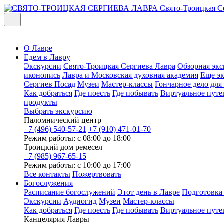
Свято-Троицкая С
О Лавре
Едем в Лавру
Экскурсии
Свято-Троицкая Сергиева Лавра
Обзорная экс
иконопись
Лавра и Московская духовная академия
Еще э
Сергиев Посад
Музеи
Мастер-классы
Гончарное дело дл
Как добраться
Где поесть
Где побывать
Виртуальное путе
продукты
Выбрать экскурсию
Паломнический центр
+7 (496) 540-57-21
+7 (910) 471-01-70
Режим работы: с 08:00 до 18:00
Троицкий дом ремесел
+7 (985) 967-65-15
Режим работы: с 10:00 до 17:00
Все контакты
Пожертвовать
Богослужения
Расписание богослужений
Этот день в Лавре
Подготовка
Экскурсии
Аудиогид
Музеи
Мастер-классы
Как добраться
Где поесть
Где побывать
Виртуальное путе
Канцелярия Лавры