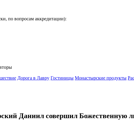
ки, по вопросам аккредитации):
вторы
шествие
Дорога в Лавру
Гостиницы
Монастырские продукты
Ра
ский Даниил совершил Божественную ли