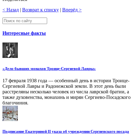
< Назад
|
Возврат к списку
|
Вперёд >
Интересные факты
«Дело бывших монахов Троице-Сергиевой Лавры»
17 февраля 1938 года — особенный день в истории Троице-
Сергиевой Лавры и Радонежской земли. В этот день были
расстреляны несколько человек из числа лаврской братии, а
также духовенства, монахинь и мирян Сергиево-Посадского
благочиния.
Подписание Екатериной II указа об учреждении Сергиевского посада