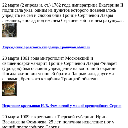
22 марта (2 апреля н. ст.) 1782 года императрица Екатерина II
подписала указ, одним из пунктов которого повелевалось
учредить из сел и слобод близ Троице-Сергиевой Лавры
лежащих, «посад под имянем Сергиевской и в нем ратушу...».
Учреждение братского кладбища Троицкой обители
23 марта 1861 года митрополит Московский и
священноархимандрит Троице-Сергиевой Лавры Филарет
(Дроздов) благословил учреждение на восточной окраине
Посада «киновии усопшей братии Лавры» или, другими
словами, братского кладбища Троицкой обители...
Исцеление крестьянки И. В. Фомичевой у мощей преподобного Сергия
20 марта 1909 г. крестьянка Тверской губернии Ирина
Васильевна Фомичева, 25 лет, получила исцеление ног у
мощей преподобного Сергия.