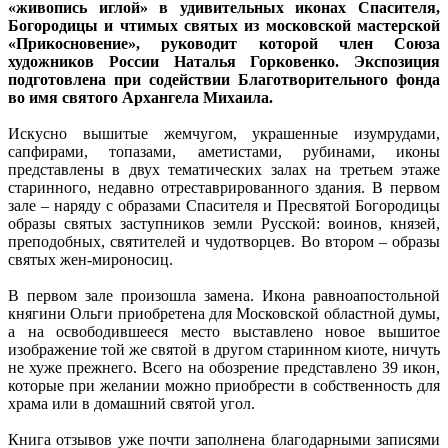
«живопись иглой» в удивительных иконах Спасителя,
Богородицы и чтимых святых из московской мастерской
«Прикосновение», руководит которой член Союза
художников России Наталья Горковенко. Экспозиция
подготовлена при содействии Благотворительного фонда
во имя святого Архангела Михаила.
Искусно вышитые жемчугом, украшенные изумрудами,
сапфирами, топазами, аметистами, рубинами, иконы
представлены в двух тематических залах на третьем этаже
старинного, недавно отреставрированного здания. В первом
зале – наряду с образами Спасителя и Пресвятой Богородицы
образы святых заступников земли Русской: воинов, князей,
преподобных, святителей и чудотворцев. Во втором – образы
святых жен-мироносиц.
В первом зале произошла замена. Икона равноапостольной
княгини Ольги приобретена для Московской областной думы,
а на освободившееся место выставлено новое вышитое
изображение той же святой в другом старинном киоте, ничуть
не хуже прежнего. Всего на обозрение представлено 39 икон,
которые при желании можно приобрести в собственность для
храма или в домашний святой угол.
Книга отзывов уже почти заполнена благодарными записями