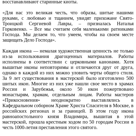
восстанавливают старинные киоты.
«Для нас это великая честь, что образы, шитые нашими
руками, с любовью и тщанием, увидят прихожане Свято-
Троицкой Сергиевой Лавры, – призналась Наталья
Горковенко. – Все мы считаем себя маленькими ратниками
Господа. Мы делаем то, что умеем, чтобы на своем месте
защищать Дело Господа».
Каждая икона — немалая художественная ценность не только
из-за использования драгоценных материалов. Работы
исполнены в соответствии с церковными канонами. Хотя
вышитые иконы неповторимы и отличаются друг от друга,
однако в каждой из них можно уловить черты общего стиля.
За 9 лет существования в мастерской было изготовлено 500
шитых икон. Многие из них уже нашли свое место в храмах
России и Зарубежья, около 50 икон пожертвовано
монастырям, храмам, отдельным лицам. Работы мастеров
«Прикосновения» неоднократно выставлялись в
Кафедральном соборном Храме Христа Спасителя в Москве, в
российских регионах и за границей. В этом году икона
равноапостольного князя Владимира, вышитая в этой
мастерской, прошла крестным ходом по 50 городам России в
честь 1000-летия преставления этого святого.