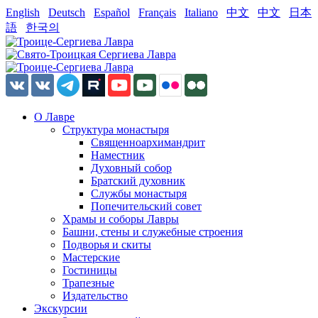
English
Deutsch
Español
Français
Italiano
中文
中文
日本
語
한국의
О Лавре
Структура монастыря
Священноархимандрит
Наместник
Духовный собор
Братский духовник
Службы монастыря
Попечительский совет
Храмы и соборы Лавры
Башни, стены и служебные строения
Подворья и скиты
Мастерские
Гостиницы
Трапезные
Издательство
Экскурсии