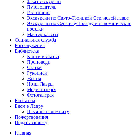
Заказ экскурсий
Путеводитель
Гостиницы
Экскурсии по Свято-Троицкой Сергиевой лавре
Экскурсии по Сергиеву Посаду и паломнические
поездки
Мастер-классы
Социальная служба
Богослужения
Библиотека
Книги и статьи
Проповеди
Статьи
Рукописи
Жития
Ноты Лавры
Медиагалерея
Фотогалерея
Контакты
Едем в Лавру
Памятка паломнику
Пожертвования
Подать записку
Главная