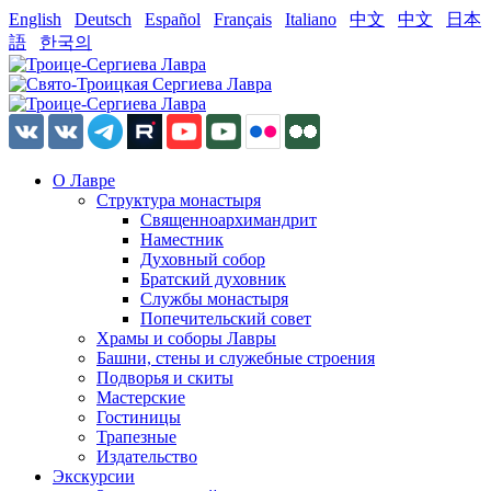
English
Deutsch
Español
Français
Italiano
中文
中文
日本
語
한국의
О Лавре
Структура монастыря
Священноархимандрит
Наместник
Духовный собор
Братский духовник
Службы монастыря
Попечительский совет
Храмы и соборы Лавры
Башни, стены и служебные строения
Подворья и скиты
Мастерские
Гостиницы
Трапезные
Издательство
Экскурсии