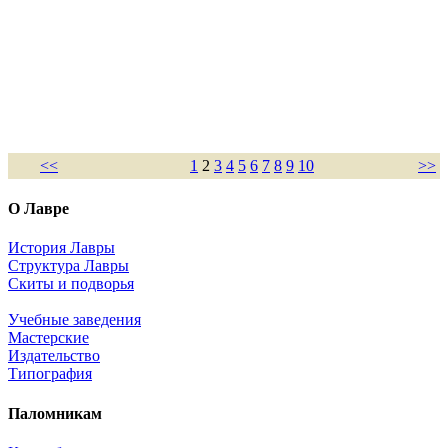
<<
1
2
3
4
5
6
7
8
9
10
>>
О Лавре
История Лавры
Структура Лавры
Скиты и подворья
Учебные заведения
Мастерские
Издательство
Типография
Паломникам