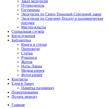
Заказ экскурсий
Путеводитель
Гостиницы
Экскурсии по Свято-Троицкой Сергиевой лавре
Экскурсии по Сергиеву Посаду и паломнические
поездки
Мастер-классы
Социальная служба
Богослужения
Библиотека
Книги и статьи
Проповеди
Статьи
Рукописи
Жития
Ноты Лавры
Медиагалерея
Фотогалерея
Контакты
Едем в Лавру
Памятка паломнику
Пожертвования
Подать записку
Главная