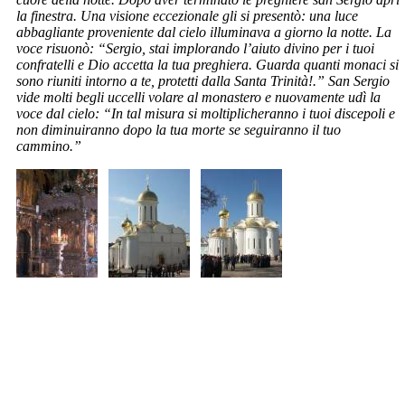
la finestra. Una visione eccezionale gli si presentò: una luce
abbagliante proveniente dal cielo illuminava a giorno la notte. La
voce risuonò: “Sergio, stai implorando l’aiuto divino per i tuoi
confratelli e Dio accetta la tua preghiera. Guarda quanti monaci si
sono riuniti intorno a te, protetti dalla Santa Trinità!.” San Sergio
vide molti begli uccelli volare al monastero e nuovamente udì la
voce dal cielo: “In tal misura si moltiplicheranno i tuoi discepoli e
non diminuiranno dopo la tua morte se seguiranno il tuo
cammino.”