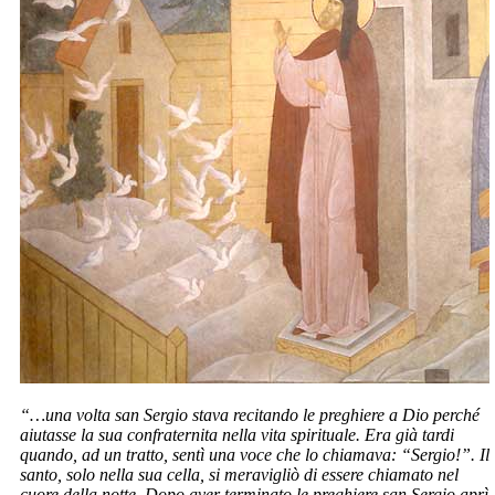
“…una volta san Sergio stava recitando le preghiere a Dio perché
aiutasse la sua confraternita nella vita spirituale. Era già tardi
quando, ad un tratto, sentì una voce che lo chiamava: “Sergio!”. Il
santo, solo nella sua cella, si meravigliò di essere chiamato nel
cuore della notte. Dopo aver terminato le preghiere san Sergio aprì