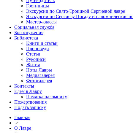
Путеводитель
Гостиницы
Экскурсии по Свято-Троицкой Сергиевой лавре
Экскурсии по Сергиеву Посаду и паломнические п
Мастер-классы
Социальная служба
Богослужения
Библиотека
Книги и статьи
Проповеди
Статьи
Рукописи
Жития
Ноты Лавры
Медиагалерея
Фотогалерея
Контакты
Едем в Лавру
Памятка паломнику
Пожертвования
Подать записку
Главная
>
О Лавре