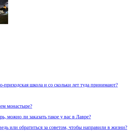
но-приходская школа и со скольки лет туда принимают?
шем монастыре?
, можно ли заказать такое у вас в Лавре?
ведь или обратиться за советом, чтобы направили в жизни?