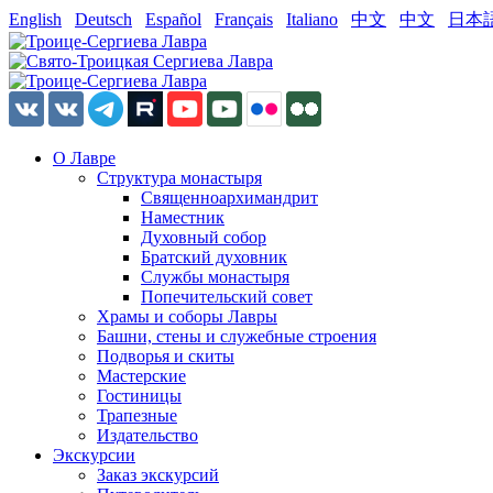
English
Deutsch
Español
Français
Italiano
中文
中文
日本
О Лавре
Структура монастыря
Священноархимандрит
Наместник
Духовный собор
Братский духовник
Службы монастыря
Попечительский совет
Храмы и соборы Лавры
Башни, стены и служебные строения
Подворья и скиты
Мастерские
Гостиницы
Трапезные
Издательство
Экскурсии
Заказ экскурсий