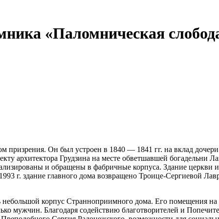
мника «Паломническая слобод
м призрения. Он был устроен в 1840 — 1841 гг. на вклад доче
оекту архитектора Грудзина на месте обветшавшей богадельни Л
ализированы и обращены в фабричные корпуса. Здание церкви 
С 1993 г. здание главного дома возвращено Троице-Сергиевой Л
небольшой корпус Странноприимного дома. Его помещения на 80
лько мужчин. Благодаря содействию благотворителей и Попечит
я Преподобного Сергия Радонежского, возможности для социаль