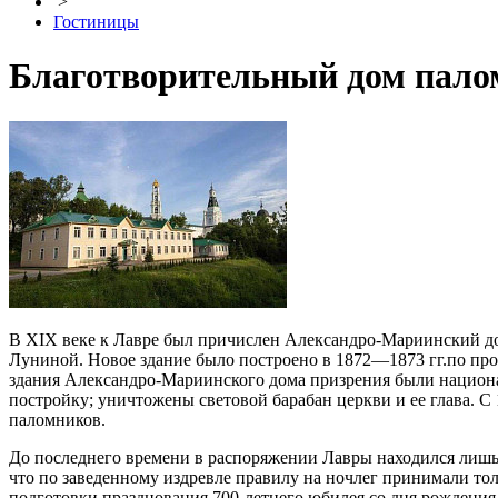
>
Гостиницы
Благотворительный дом пало
В XIX веке к Лавре был причислен Александро-Мариинский до
Луниной. Новое здание было построено в 1872—1873 гг.по пр
здания Александро-Мариинского дома призрения были национ
постройку; уничтожены световой барабан церкви и ее глава. 
паломников.
До последнего времени в распоряжении Лавры находился лишь 
что по заведенному издревле правилу на ночлег принимали то
подготовки празднования 700-летнего юбилея со дня рождени