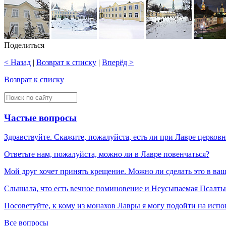
Поделиться
< Назад
|
Возврат к списку
|
Вперёд >
Возврат к списку
Частые вопросы
Здравствуйте. Скажите, пожалуйста, есть ли при Лавре церков
Ответьте нам, пожалуйста, можно ли в Лавре повенчаться?
Мой друг хочет принять крещение. Можно ли сделать это в ва
Слышала, что есть вечное поминовение и Неусыпаемая Псалтырь
Посоветуйте, к кому из монахов Лавры я могу подойти на испо
Все вопросы