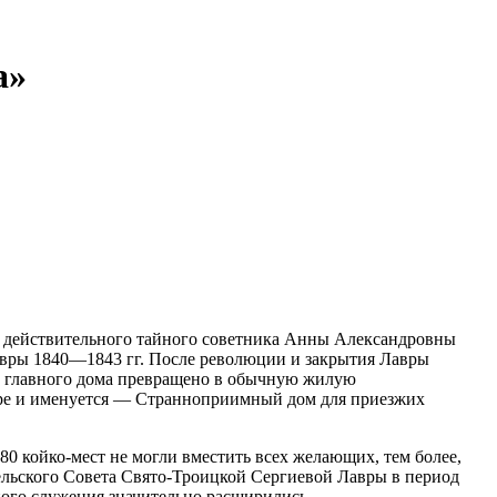
а»
ри действительного тайного советника Анны Александровны
авры 1840—1843 гг. После революции и закрытия Лавры
и главного дома превращено в обычную жилую
авре и именуется — Странноприимный дом для приезжих
 койко-мест не могли вместить всех желающих, тем более,
ельского Совета Свято-Троицкой Сергиевой Лавры в период
ного служения значительно расширились.