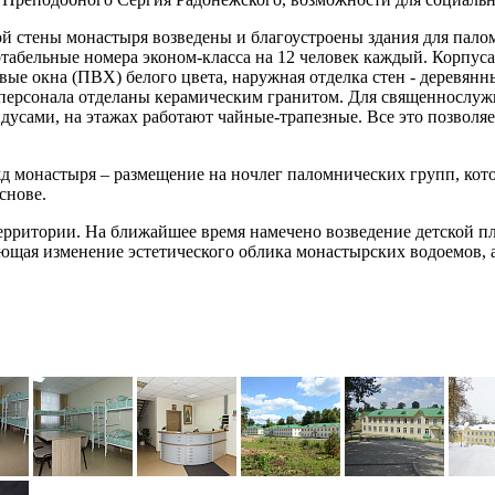
ной стены монастыря возведены и благоустроены здания для пал
табельные номера эконом-класса на 12 человек каждый. Корпу
ые окна (ПВХ) белого цвета, наружная отделка стен - деревянн
персонала отделаны керамическим гранитом. Для священнослуж
дусами, на этажах работают чайные-трапезные. Все это позволя
 монастыря – размещение на ночлег паломнических групп, кото
снове.
ерритории. На ближайшее время намечено возведение детской п
вающая изменение эстетического облика монастырских водоемов,