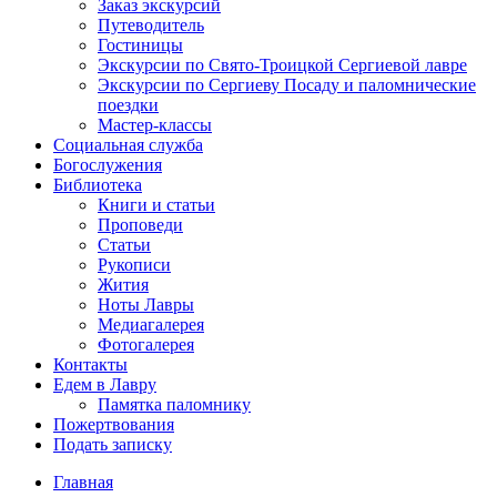
Заказ экскурсий
Путеводитель
Гостиницы
Экскурсии по Свято-Троицкой Сергиевой лавре
Экскурсии по Сергиеву Посаду и паломнические
поездки
Мастер-классы
Социальная служба
Богослужения
Библиотека
Книги и статьи
Проповеди
Статьи
Рукописи
Жития
Ноты Лавры
Медиагалерея
Фотогалерея
Контакты
Едем в Лавру
Памятка паломнику
Пожертвования
Подать записку
Главная