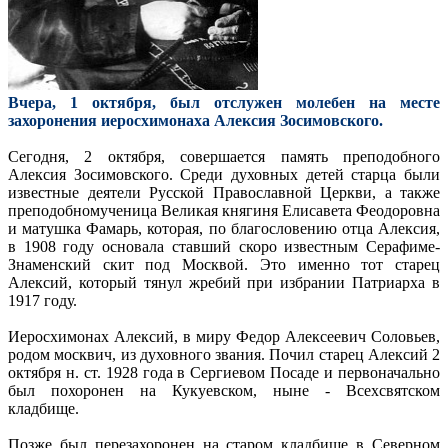
Вчера, 1 октября, был отслужен молебен на месте
захоронения иеросхимонаха Алексия Зосимовского.
Сегодня, 2 октября, совершается память преподобного
Алексия Зосимовского. Среди духовных детей старца были
известные деятели Русской Православной Церкви, а также
преподобномученица Великая княгиня Елисавета Феодоровна
и матушка Фамарь, которая, по благословению отца Алексия,
в 1908 году основала ставший скоро известным Серафиме-
Знаменский скит под Москвой. Это именно тот старец
Алексий, который тянул жребий при избрании Патриарха в
1917 году.
Иеросхимонах Алексий, в миру Федор Алексеевич Соловьев,
родом москвич, из духовного звания. Почил старец Алексий 2
октября н. ст. 1928 года в Сергиевом Посаде и первоначально
был похоронен на Кукуевском, ныне - Всехсвятском
кладбище.
Позже был перезахоронен на старом кладбище в Северном