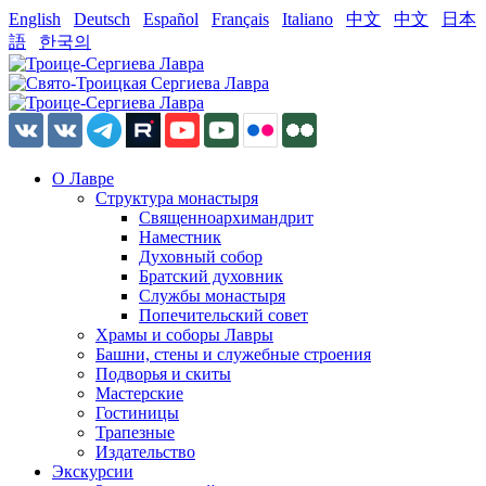
English
Deutsch
Español
Français
Italiano
中文
中文
日本
語
한국의
О Лавре
Структура монастыря
Священноархимандрит
Наместник
Духовный собор
Братский духовник
Службы монастыря
Попечительский совет
Храмы и соборы Лавры
Башни, стены и служебные строения
Подворья и скиты
Мастерские
Гостиницы
Трапезные
Издательство
Экскурсии