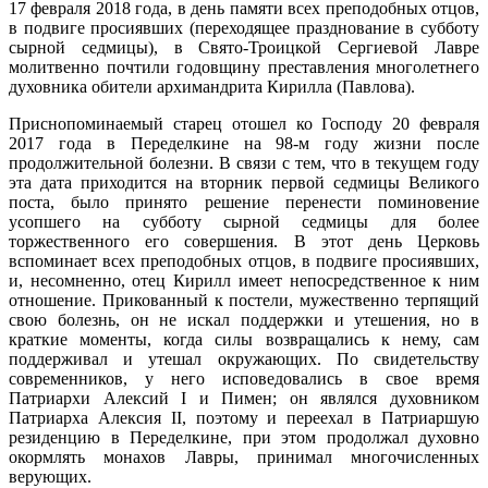
17 февраля 2018 года, в день памяти всех преподобных отцов,
в подвиге просиявших (переходящее празднование в субботу
сырной седмицы), в Свято-Троицкой Сергиевой Лавре
молитвенно почтили годовщину преставления многолетнего
духовника обители архимандрита Кирилла (Павлова).
Приснопоминаемый старец отошел ко Господу 20 февраля
2017 года в Переделкине на 98-м году жизни после
продолжительной болезни. В связи с тем, что в текущем году
эта дата приходится на вторник первой седмицы Великого
поста, было принято решение перенести поминовение
усопшего на субботу сырной седмицы для более
торжественного его совершения. В этот день Церковь
вспоминает всех преподобных отцов, в подвиге просиявших,
и, несомненно, отец Кирилл имеет непосредственное к ним
отношение. Прикованный к постели, мужественно терпящий
свою болезнь, он не искал поддержки и утешения, но в
краткие моменты, когда силы возвращались к нему, сам
поддерживал и утешал окружающих. По свидетельству
современников, у него исповедовались в свое время
Патриархи Алексий I и Пимен; он являлся духовником
Патриарха Алексия II, поэтому и переехал в Патриаршую
резиденцию в Переделкине, при этом продолжал духовно
окормлять монахов Лавры, принимал многочисленных
верующих.