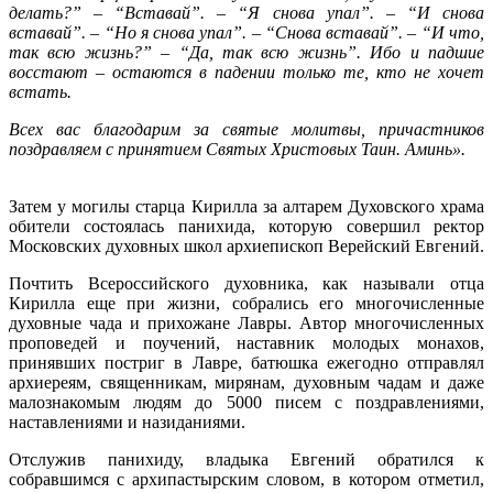
делать?” – “Вставай”. – “Я снова упал”. – “И снова
вставай”. – “Но я снова упал”. – “Снова вставай”. – “И что,
так всю жизнь?” – “Да, так всю жизнь”. Ибо и падшие
восстают – остаются в падении только те, кто не хочет
встать.
Всех вас благодарим за святые молитвы, причастников
поздравляем с принятием Святых Христовых Таин. Аминь».
Затем у могилы старца Кирилла за алтарем Духовского храма
обители состоялась панихида, которую совершил ректор
Московских духовных школ архиепископ Верейский Евгений.
Почтить Всероссийского духовника, как называли отца
Кирилла еще при жизни, собрались его многочисленные
духовные чада и прихожане Лавры. Автор многочисленных
проповедей и поучений, наставник молодых монахов,
принявших постриг в Лавре, батюшка ежегодно отправлял
архиереям, священникам, мирянам, духовным чадам и даже
малознакомым людям до 5000 писем с поздравлениями,
наставлениями и назиданиями.
Отслужив панихиду, владыка Евгений обратился к
собравшимся с архипастырским словом, в котором отметил,