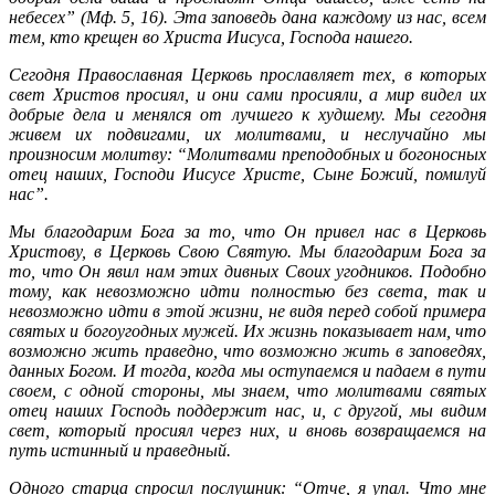
небесех” (Мф. 5, 16). Эта заповедь дана каждому из нас, всем
тем, кто крещен во Христа Иисуса, Господа нашего.
Сегодня Православная Церковь прославляет тех, в которых
свет Христов просиял, и они сами просияли, а мир видел их
добрые дела и менялся от лучшего к худшему. Мы сегодня
живем их подвигами, их молитвами, и неслучайно мы
произносим молитву: “Молитвами преподобных и богоносных
отец наших, Господи Иисусе Христе, Сыне Божий, помилуй
нас”.
Мы благодарим Бога за то, что Он привел нас в Церковь
Христову, в Церковь Свою Святую. Мы благодарим Бога за
то, что Он явил нам этих дивных Своих угодников. Подобно
тому, как невозможно идти полностью без света, так и
невозможно идти в этой жизни, не видя перед собой примера
святых и богоугодных мужей. Их жизнь показывает нам, что
возможно жить праведно, что возможно жить в заповедях,
данных Богом. И тогда, когда мы оступаемся и падаем в пути
своем, с одной стороны, мы знаем, что молитвами святых
отец наших Господь поддержит нас, и, с другой, мы видим
свет, который просиял через них, и вновь возвращаемся на
путь истинный и праведный.
Одного старца спросил послушник: “Отче, я упал. Что мне