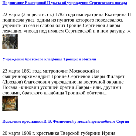
Подписание Екатериной II указа об учреждении Сергиевского посада
22 марта (2 апреля н. ст.) 1782 года императрица Екатерина II
подписала указ, одним из пунктов которого повелевалось
учредить из сел и слобод близ Троице-Сергиевой Лавры
лежащих, «посад под имянем Сергиевской и в нем ратушу...».
Учреждение братского кладбища Троицкой обители
23 марта 1861 года митрополит Московский и
священноархимандрит Троице-Сергиевой Лавры Филарет
(Дроздов) благословил учреждение на восточной окраине
Посада «киновии усопшей братии Лавры» или, другими
словами, братского кладбища Троицкой обители...
Исцеление крестьянки И. В. Фомичевой у мощей преподобного Сергия
20 марта 1909 г. крестьянка Тверской губернии Ирина