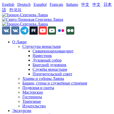
English
Deutsch
Español
Français
Italiano
中文
中文
日本
語
한국의
О Лавре
Структура монастыря
Священноархимандрит
Наместник
Духовный собор
Братский духовник
Службы монастыря
Попечительский совет
Храмы и соборы Лавры
Башни, стены и служебные строения
Подворья и скиты
Мастерские
Гостиницы
Трапезные
Издательство
Экскурсии