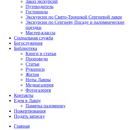
Заказ экскурсий
Путеводитель
Гостиницы
Экскурсии по Свято-Троицкой Сергиевой лавре
Экскурсии по Сергиеву Посаду и паломнические
поездки
Мастер-классы
Социальная служба
Богослужения
Библиотека
Книги и статьи
Проповеди
Статьи
Рукописи
Жития
Ноты Лавры
Медиагалерея
Фотогалерея
Контакты
Едем в Лавру
Памятка паломнику
Пожертвования
Подать записку
Главная