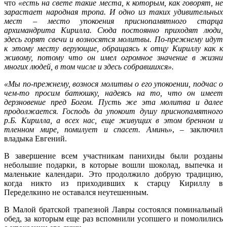
что
«есть на свете такие места, к которым, как говорят, не
зарастает народная тропа. И одно из таких удивительных
мест – место упокоения приснопамятного старца
архимандрита Кирилла. Сюда постоянно приходят люди,
здесь горят свечи и возносятся молитвы. По-прежнему идут
к этому месту верующие, обращаясь к отцу Кириллу как к
живому, потому что он имел огромное значение в жизни
многих людей, в том числе и здесь собравшихся».
«Мы по-прежнему, вознося молитвы о его упокоении, подчас о
чем-то просим батюшку, надеясь на то, что он имеет
дерзновение пред Богом. Пусть же эта молитва и далее
продолжается. Господь да упокоит душу приснопамятного
р.Б. Кирилла, а всех нас, еще живущих в этом бренном и
тленном мире, помилует и спасет. Аминь»
,
–
заключил
владыка Евгений.
В завершение всем участникам панихиды были розданы
небольшие подарки, в которые вошли шоколад, выпечка и
маленькие календари. Это продолжило добрую традицию,
когда никто из приходивших к старцу Кириллу в
Переделкино не оставался неутешенным.
В Малой братской трапезной Лавры состоялся поминальный
обед, за которым еще раз вспомнили усопшего и помолились