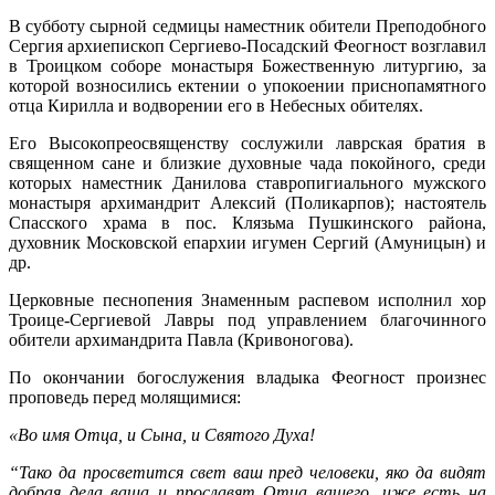
В субботу сырной седмицы наместник обители Преподобного
Сергия архиепископ Сергиево-Посадский Феогност возглавил
в Троицком соборе монастыря Божественную литургию, за
которой возносились ектении о упокоении приснопамятного
отца Кирилла и водворении его в Небесных обителях.
Его Высокопреосвященству сослужили лаврская братия в
священном сане и близкие духовные чада покойного, среди
которых наместник Данилова ставропигиального мужского
монастыря архимандрит Алексий (Поликарпов); настоятель
Спасского храма в пос. Клязьма Пушкинского района,
духовник Московской епархии игумен Сергий (Амуницын) и
др.
Церковные песнопения Знаменным распевом исполнил хор
Троице-Сергиевой Лавры под управлением благочинного
обители архимандрита Павла (Кривоногова).
По окончании богослужения владыка Феогност произнес
проповедь перед молящимися:
«Во имя Отца, и Сына, и Святого Духа!
“Тако да просветится свет ваш пред человеки, яко да видят
добрая дела ваша и прославят Отца вашего, иже есть на