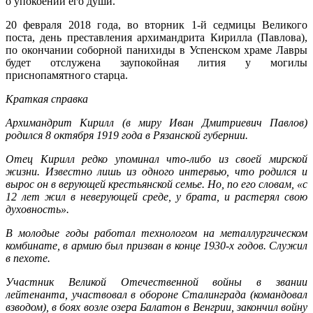
о упокоении его души.
20 февраля 2018 года, во вторник 1-й седмицы Великого
поста, день преставления архимандрита Кирилла (Павлова),
по окончании соборной панихиды в Успенском храме Лавры
будет отслужена заупокойная лития у могилы
приснопамятного старца.
Краткая справка
Архимандрит Кирилл (в миру Иван Дмитриевич Павлов)
родился 8 октября 1919 года в Рязанской губернии.
Отец Кирилл редко упоминал что-либо из своей мирской
жизни. Известно лишь из одного интервью, что родился и
вырос он в верующей крестьянской семье. Но, по его словам, «с
12 лет жил в неверующей среде, у брата, и растерял свою
духовность».
В молодые годы работал технологом на металлургическом
комбинате, в армию был призван в конце 1930-х годов. Служил
в пехоте.
Участник Великой Отечественной войны в звании
лейтенанта, участвовал в обороне Сталинграда (командовал
взводом), в боях возле озера Балатон в Венгрии, закончил войну