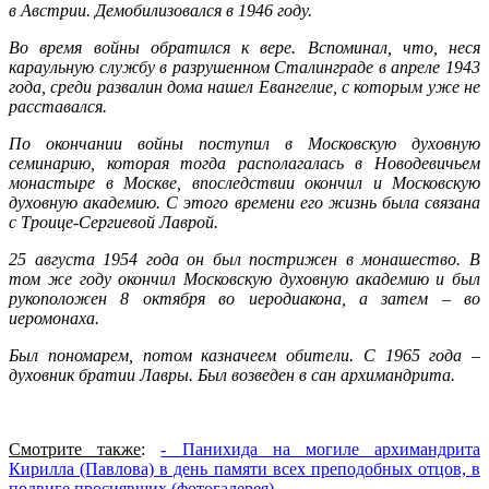
в Австрии. Демобилизовался в 1946 году.
Во время войны обратился к вере. Вспоминал, что, неся
караульную службу в разрушенном Сталинграде в апреле 1943
года, среди развалин дома нашел Евангелие, с которым уже не
расставался.
По окончании войны поступил в Московскую духовную
семинарию, которая тогда располагалась в Новодевичьем
монастыре в Москве, впоследствии окончил и Московскую
духовную академию. С этого времени его жизнь была связана
с Троице-Сергиевой Лаврой.
25 августа 1954 года он был пострижен в монашество. В
том же году окончил Московскую духовную академию и был
рукоположен 8 октября во иеродиакона, а затем – во
иеромонаха.
Был пономарем, потом казначеем обители. С 1965 года –
духовник братии Лавры. Был возведен в сан архимандрита.
Смотрите также
:
- Панихида на могиле архимандрита
Кирилла (Павлова) в день памяти всех преподобных отцов, в
подвиге просиявших (фотогалерея).